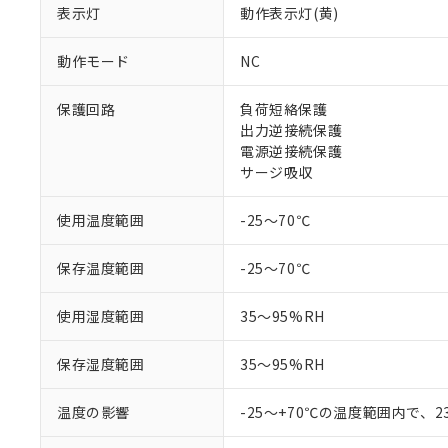
調査・確認中：EU
ご利用条件
表示灯
動作表示灯(黄)
非該当品：ライセ
※1 中国RoHS
仕入先様の事情に
動作モード
NC
があります。
以下の条件をお読
「○」：最大均質
「×」：最大均質
保護回路
負荷短絡保護
本サービスは
当社は、これ
*EU RoHS指令（10物
「－」：未確認で
鉛(Pb) 1000ppm以下、
出力逆接続保護
くものです。
う）を輸出ま
記
説明
六価クロム(Cr(Ⅵ)) 1
電源逆接続保護
当社制御機器
などの必要な
フタル酸ビス(2-エチルヘ
号
*中国RoHS10物質の基準値 
ル（DBP） 1000ppm
サージ吸収
在庫状況およ
当社は規制貨
Pb(鉛) :1000ppm、 Hg
但し、RoHS指令で産
のであり、閲
ます。
Cr(Ⅵ)(六価クロム) : 
フタル酸エステル類の４
○
一定数以
DBP(フタル酸ジブチル) :
い。
当社は貴社製
使用温度範囲
-25～70℃
DEHP(フタル酸ビス(2-エ
正式な納期状
置等に一切使
当社販売員に
※2 対応予定月
△
一定数に
当社は、貴社
保存温度範囲
-25～70℃
オムロン制御
また当社は、
※2 環境保護使
在庫状況およ
部品在庫の切り替
たしません。
－
在庫なし
使用湿度範囲
35～95%RH
す。
「ｅ」：有害物質
機器販売
マイパーツ機
「10」：通常の
ている必要が
保存湿度範囲
35～95%RH
味します。
空
受注生産
お客様が当ウ
※3 非含有証明
「－」：未確認で
白
が、当社の製
温度の影響
-25～+70℃の温度範囲内で、
さい。
下記の非含有証明
※当社の共同