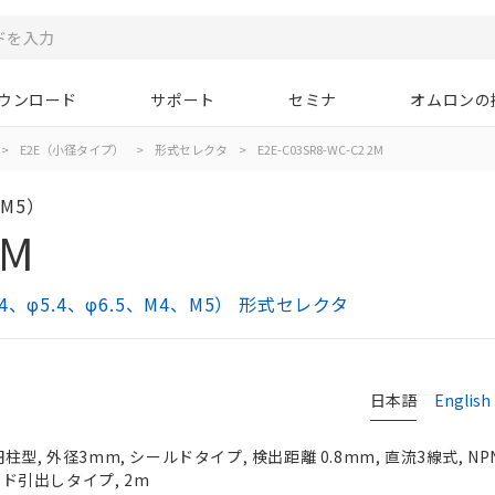
ウンロード
サポート
セミナ
オムロンの
>
E2E（小径タイプ）
>
形式セレクタ
>
E2E-C03SR8-WC-C2 2M
M5）
2M
φ5.4、φ6.5、M4、M5） 形式セレクタ
日本語
English
型, 外径3mm, シールドタイプ, 検出距離 0.8mm, 直流3線式, N
コード引出しタイプ, 2m