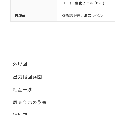
コード: 塩化ビニル (PVC)
付属品
取扱説明書、形式ラベル
外形図
出力段回路図
外形図
相互干渉
出力段回路図
周囲金属の影響
相互干渉