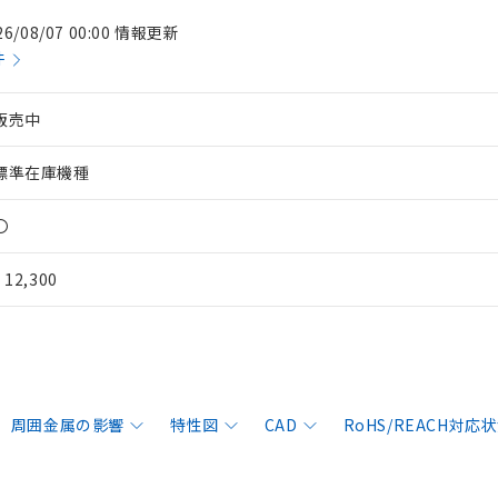
26/08/07 00:00 情報更新
件
販売中
標準在庫機種
〇
¥ 12,300
周囲金属の影響
特性図
CAD
RoHS/REACH対応