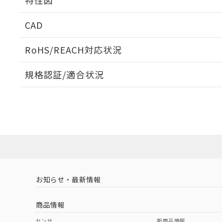
特性図
周囲金属の影響
CAD
検出物体の大きさと材質による影響
ログイン/会員登録いただくと、CADデータをダウンロ
RoHS/REACH対応状況
規格認証/適合状況
EU RoHS
注意事項・凡例
A: 20mm以上、B: 15mm以上
L: 0mm以上、φd: 3mm以上、m: 3mm以上、D: 0mm以上、
UL認証
CSA認証
CEマーキング
ダウンロードデータをご利用いただく前に、以下を必ずお読
Yes
No
Yes
対応状況
対応予定月
※1
※2
ソフトウェアの使用条件
対応済み
LR型式承認
DNV型式承認
BV型式承認
KR
タイムチャート
（イギリス
（ノルウェー
（フランス
（
お知らせ・最新情報
中国 RoHS
注意事項・凡例
船舶規格）
船舶規格）
船舶規格）
船
商品情報
No
No
No
No
中国 RoHS表
※1 ※2
センサ
新商品情報