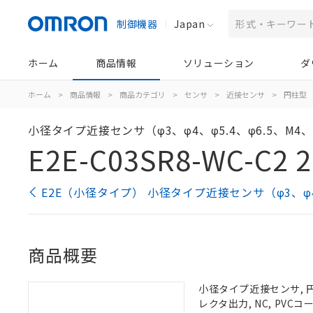
制御機器
Japan
ホーム
商品情報
ソリューション
ダ
ホーム
>
商品情報
>
商品カテゴリ
>
センサ
>
近接センサ
>
円柱型
小径タイプ近接センサ（φ3、φ4、φ5.4、φ6.5、M4、
E2E-C03SR8-WC-C2 
E2E（小径タイプ） 小径タイプ近接センサ（φ3、φ4、
商品概要
小径タイプ近接センサ, 円柱
レクタ出力, NC, PVC