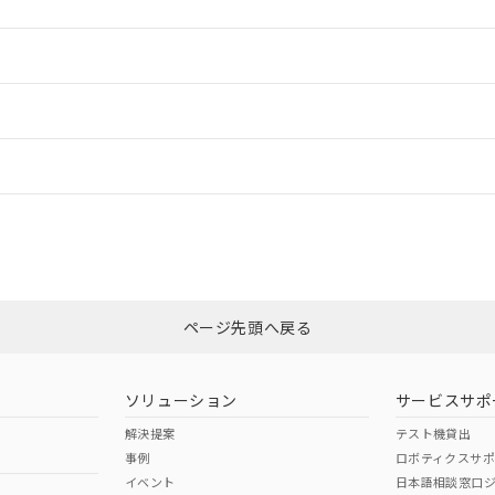
情報更新：2
ードすることができます。
情報更新：
ログイン/会員登録
n: 8mm以上、c: 0mm以上
CCC認証
電波法
みください。
N/A
N/A
非含有証明書
※3
ページ先頭へ戻る
ダウンロードはこちら
型式承認
NK型式承認
ABS型式承認
韓国
（日本
（アメリカ
ソリューション
サービスサポ
舶規格）
船舶規格）
船舶規格）
解決提案
テスト機貸出
事例
ロボティクスサ
No
No
イベント
日本語相談窓口