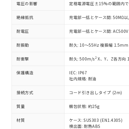
電圧の影響
定格電源電圧±15%の範囲内で
いる法人を指
EU RoHS指令（
51物質の非含有証
絶縁抵抗
充電部一括とケース間: 50MΩ以上
※本証明書は発行
また、RoHS指
混在することから
耐電圧
充電部一括とケース間: AC500V 5
既に当社にて対応
り割愛しておりま
耐振動
耐久: 10～55Hz 複振幅 1.5m
2
耐衝撃
耐久: 500m/s
X、Y、Z各方向 
保護構造
IEC: IP67
社内規格: 耐油
接続方式
コード引き出しタイプ (2m)
質量
梱包状態: 約25g
材質
ケース: SUS303 (EN1.4305)
検出面: 耐熱ABS