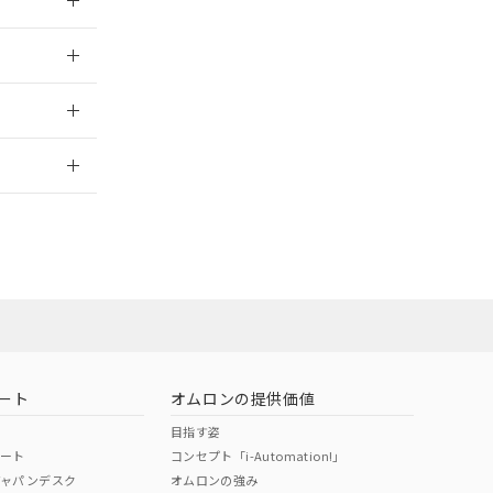
024/08/08
2026/7/29
ート
オムロンの提供価値
目指す姿
ポート
コンセプト「i-Automation!」
ジャパンデスク
オムロンの強み