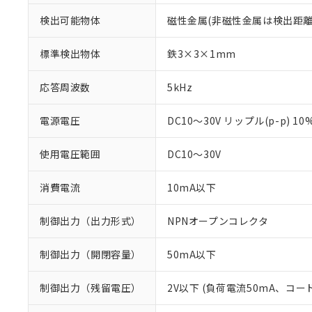
検出可能物体
磁性金属(非磁性金属は検出距離
標準検出物体
鉄3×3×1mm
応答周波数
5kHz
電源電圧
DC10～30V リップル(p-p) 1
使用電圧範囲
DC10～30V
消費電流
10mA以下
制御出力（出力形式）
NPNオープンコレクタ
※1 対応状況
制御出力（開閉容量）
50mA以下
対応済み：EU
対応予定：EU R
制御出力（残留電圧）
2V以下 (負荷電流50mA、コー
対応予定なし：EU