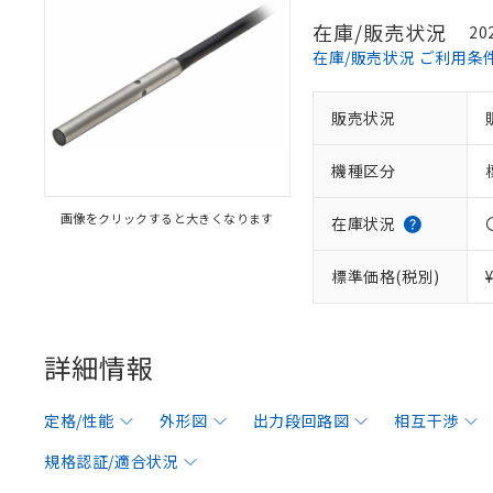
在庫/販売状況
20
在庫/販売状況 ご利用条
販売状況
機種区分
画像をクリックすると大きくなります
在庫状況
標準価格(税別)
詳細情報
定格/性能
外形図
出力段回路図
相互干渉
規格認証/適合状況