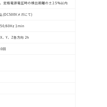
、定格電源電圧時の検出距離の±2.5%以内
します。
10物質）の非含有証明書
明書（当社基準）
(DC500Vメガにて)
日時点で非含有を証明するもので、過去に遡って非含有を証明するも
令のフタル酸エステル類４物質の対応では、対応完了までの期間は出
備考欄に対応日を記載しておりました。
0/60Hz 1min
品への在庫切替を完了していることから、特段のことがない限り、20
す。
m X、Y、Z各方向 2h
10回