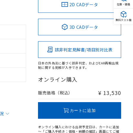
2D CADデータ
在庫・価格
無料テスト機
3D CADデータ
該非判定見解書/項目別対比表
日本の外為法に基づく該非判定、およびEAR再輸出規
制に関する見解が入手できます。
オンライン購入
¥ 13,530
販売価格（税込）
カートに追加
状況
オンライン購入における出荷予定日は、カートに追加
～「ご購入手続き：価格・納期の確認」画面にてご確