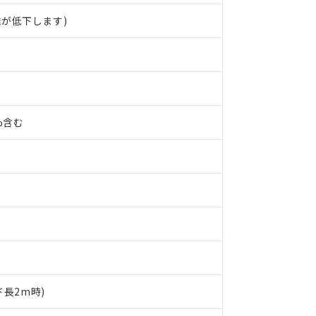
が低下します)
0%含む
 RoHS指令（10物質）の非含有に対応した製品が提供可能な商品です
oHS指令（10物質）の非含有に対応した製品に切り替える予定のある
ド長2m時)
 RoHS指令（10物質）の非含有に非対応の商品で、対応品を出す予