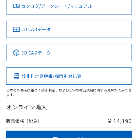
みください。
カタログ/データシート/マニュアル
対応済み
ソフトウェアの使用条件
タイムチャート
LR型式承認
DNV型式承認
BV型式承認
KR型式承
（イギリス
（ノルウェー
（フランス
（韓国
船舶規格）
船舶規格）
船舶規格）
船舶規格
中国 RoHS
注意事項・凡例
2D CADデータ
No
No
No
No
中国 RoHS表
※1 ※2
3D CADデータ
この製品の規格認証/適合状況ページへ
Pb
Hg
Cd
Cr(VI)
検出領域
その他の認証はこちらのページからご検索ください
該非判定見解書/項目別対比表
X
O
O
O
日本の外為法に基づく該非判定、およびEAR再輸出規制に関する見解が入手でき
ます。
"対応済み"や非含有の記載がされた商品であっても、流通
在庫等で未対応品が混在する可能性があります。
オンライン購入
非含有品が必要な際は、弊社営業部門もしくは販売店へお
問い合わせください。
¥ 14,190
販売価格（税込）
この製品のRoHS/REACH対応状況ページへ