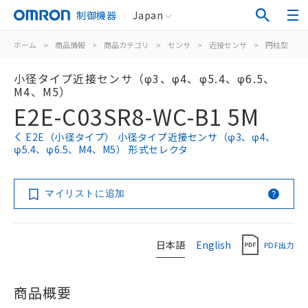
制御機器
Japan
ホーム
>
商品情報
>
商品カテゴリ
>
センサ
>
近接センサ
>
円柱型
>
小径タイプ近接センサ（φ3、φ4、φ5.4、φ6.5、
M4、M5）
E2E-C03SR8-WC-B1 5M
E2E（小径タイプ） 小径タイプ近接センサ（φ3、φ4、
φ5.4、φ6.5、M4、M5） 形式セレクタ
マイリストに追加
日本語
English
PDF出力
商品概要