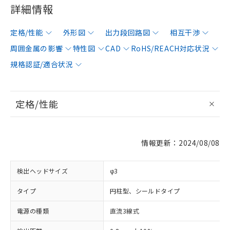
詳細情報
定格/性能
外形図
出力段回路図
相互干渉
周囲金属の影響
特性図
CAD
RoHS/REACH対応状況
規格認証/適合状況
定格/性能
情報更新：2024/08/08
検出ヘッドサイズ
φ3
タイプ
円柱型、シールドタイプ
電源の種類
直流3線式