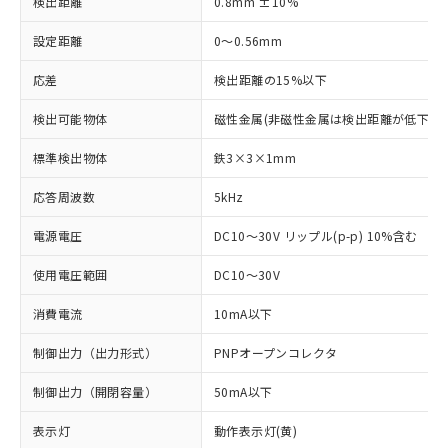
検出距離
0.8mm ±10%
設定距離
0～0.56mm
応差
検出距離の15%以下
検出可能物体
磁性金属(非磁性金属は検出距離が低下しま
標準検出物体
鉄3×3×1mm
応答周波数
5kHz
電源電圧
DC10～30V リップル(p-p) 10%含む
使用電圧範囲
DC10～30V
消費電流
10mA以下
制御出力（出力形式）
PNPオープンコレクタ
制御出力（開閉容量）
50mA以下
表示灯
動作表示灯(黄)