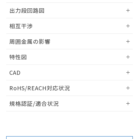
をご了承ください。
情報更新：2024/08/08
出力段回路図
EU RoHS指令（10物質）の非含有証明書
※当社の共同利用者とは、
"個人情報
51物質の非含有証明書（当社基準）
の共同利用に関して"
の「1.共同利
外形図
情報更新：2024/08/08
※本証明書は発行日時点で非含有を証明す
相互干渉
用者の範囲」に記載されている法人を
るもので、過去に遡って非含有を証明する
指します。
出力段回路図
ものではありません。
情報更新：2024/08/08
周囲金属の影響
また、RoHS指令のフタル酸エステル類４
物質の対応では、対応完了までの期間は出
相互干渉
情報更新：2024/08/08
荷製品に未対応品が混在することから備考
特性図
欄に対応日を記載しておりました。
周囲金属の影響
情報更新：2024/08/08
既に当社にて対応品への在庫切替を完了
CAD
していることから、特段のことがない限
り、2022年1月12日より割愛しておりま
検出物体の大きさと材質による影響
ログイン/会員登録いただくと、CADデータをダウンロー
RoHS/REACH対応状況
す。
ドすることができます。
A: 20mm以上、B: 15mm以上
情報更新：2026/7/29
規格認証/適合状況
L: 0mm以上、φd: 3mm以上、m: 3mm以上、D: 0mm以
ログイン/会員登録
EU RoHS
注意事項・凡例
上、n: 8mm以上、c: 0mm以上
UL認証
CSA認証
CEマーキング
Yes
No
Yes
対応状況
対応予定月
※1
※2
ダウンロードデータをご利用いただく前に、以下を必ずお読