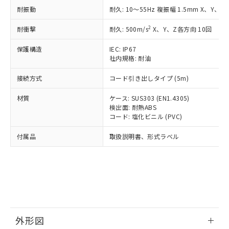
号
覧された時点での実際の在庫および標
ミウム(Cd) 100ppm以下、
Pb(鉛) :1000ppm、 Hg(水銀) : 1000ppm、 Cd(カドミウ
耐振動
耐久: 10～55Hz 複振幅 1.5mm X、Y、Z
可)を取得するなどの必要な手続きを
六価クロム(Cr(Ⅵ)) 1000ppm以下、ポリ臭化ビフェニル
ム) : 100ppm、
準価格とは異なる場合があることをご
類(PBB) 1000ppm以下、ポリ臭化ジフェニルエーテル類
Cr(Ⅵ)(六価クロム) : 1000ppm、 PBBs(ポリ臭化ビフェ
とります。
了承ください。
(PBDE) 1000ppm以下、フタル酸ビス(2-エチルヘキシ
○
一定数以上の在庫あり
ニル類) : 1000ppm、 PBDEs(ポリ臭化ジフェニルエーテ
2
耐衝撃
耐久: 500m/s
X、Y、Z各方向 10回
当社は規制貨物を破棄する場合は、完
ル) (DEHP)(別名：DOP) 1000ppm以下、フタル酸ブチ
正式な納期状況および標準価格はお客
ル類) : 1000ppm、
ルベンジル（BBP） 1000ppm以下、フタル酸ジブチル
全に破砕するなど、違法に輸出されな
DBP(フタル酸ジブチル) : 1000ppm、 DIBP(フタル酸ジ
様のお取引先、またはお客様担当のオ
（DBP） 1000ppm以下、フタル酸ジイソブチル
保護構造
IEC: IP67
イソブチル) : 1000ppm、 BBP(フタル酸ブチルベンジ
△
一定数には満たないが在庫あり
いよう必要な手段を講じます。
ムロン制御機器販売店・当社販売員に
(DIBP) 1000ppm以下
ル) : 1000ppm、
社内規格: 耐油
当社は貴社製品を、核兵器、ミサイ
但し、RoHS指令で産業用監視および制御機器に対する
DEHP(フタル酸ビス(2-エチルヘキシル)) : 1000ppm
ご相談ください。
適用除外項目は除く。
ル、化学兵器、生物兵器またはその他
－
在庫なし(最新の在庫状況につ
オムロン制御機器販売店や当社販売拠
接続方式
コード引き出しタイプ (5m)
フタル酸エステル類の４物質については閾値を超える意
武器並びにこれらの製造装置等に一切
いては、お客様のお取引先、ま
図的な使用がないことを確認しています。
点は「
販売ネットワーク
」をご確認
※2 環境保護使用期限
使用いたしません。
たはお客様担当のオムロン制御
材質
ケース: SUS303 (EN1.4305)
ください。
当社は、貴社製品を第三者に販売する
検出面: 耐熱ABS
機器販売店・当社販売員にご確
在庫状況および標準価格結果を当社の
※2 対応予定月
「ｅ」：有害物質（10物質）のすべてが基
コード: 塩化ビニル (PVC)
場合は、上記1、2および3の内容を当
認ください)
事前の承諾なく第三者に漏洩または開
準値以下であることを示します。
該第三者に通知します。また当社は、
示しないようお願いします。
付属品
取扱説明書、形式ラベル
部品在庫の切り替え状況などにより、予定
「10」：通常の使用状況下において有害物
販売先および販売に係わる関係者が違
マイパーツ機能（部品リスト作成サー
空
受注生産機種、また在庫状況の
月が前後することがあります。
質が外部に漏えいし、環境に深刻な影響を
法に輸出するおそれがある場合は、取
ビス）をご利用いただくには、I-Web
白
情報を公開していない機種
及ぼさない年数を意味します。
り引きをいたしません。
メンバーズにご登録されている必要が
「－」：未確認です。当社販売部門へお問
あります。
い合わせください。
お客様が当ウェブサイト上で当社にご
※3 非含有証明書ダウンロード
登録された部品リストについて、当社
および当社の共同利用者が、当社の製
下記の非含有証明書をダウンロードするこ
品・サービスに関するお客様との取
外形図
とができます。
合意する
キャンセル
引・商談に必要な範囲で利用すること