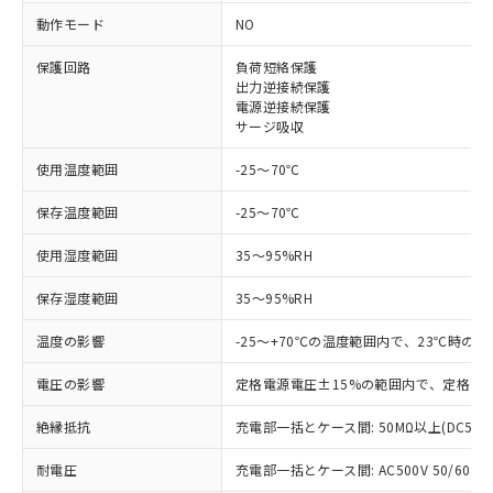
※1 対応状況
動作モード
NO
対応済み：EU RoHS指令（10物質）の
保護回路
負荷短絡保護
非含有に対応した製品が提供可能な商品で
出力逆接続保護
す。
電源逆接続保護
対応予定：EU RoHS指令（10物質）の非含
サージ吸収
ご利用条件
有に対応した製品に切り替える予定のある
商品です。
使用温度範囲
-25～70℃
対応予定なし：EU RoHS指令（10物質）の
以下の条件をお読みいただき、同意のうえ
非含有に非対応の商品で、対応品を出す予
保存温度範囲
-25～70℃
ご利用ください。
定はありません。
使用湿度範囲
調査・確認中：EU RoHS指令（10物質）の
35～95%RH
本サービスは、当社制御機器事業取扱
※1 中国RoHS○×表
非含有の対応状況を調査中または確認中の
商品の当社在庫状況および標準価格
保存湿度範囲
35～95%RH
商品です。
(税抜)を提供させていただくもので
「○」：最大均質材料含有率が中国RoHSの
非該当品：ライセンス料など無形物で、有
す。
温度の影響
-25～+70℃の温度範囲内で、23℃時の
基準値以下であることを示します。
害物質有無と関係のない商品です。
当社制御機器事業取扱商品の中には、
「×」：最大均質材料含有率が中国RoHSの
仕入先様の事情により、非含有部品として
本サービスの対象外となる商品もある
電圧の影響
定格電源電圧±15%の範囲内で、定格電源
基準値を超えていることを示します。
いたものが、含有品と判明した場合などや
当社は、これら貴社製品のうち、外国
ことをご了承ください。
「－」：未確認です。当社販売部門へお問
むを得ず変更することがあります。
為替および外国貿易法に定める商品
絶縁抵抗
充電部一括とケース間: 50MΩ以上(DC500
在庫状況および標準価格照会結果は、
い合わせください。
（以下｢規制貨物等」という）を輸出
記載している更新日時点での社内デー
*EU RoHS指令（10物質）：
または国外への提供する場合は、日本
耐電圧
充電部一括とケース間: AC500V 50/60Hz 
記
タに基づき作成されるものであり、閲
説明
鉛(Pb) 1000ppm以下、 水銀(Hg) 1000ppm以下、 カド
*中国RoHS10物質の基準値 (GB/T26572)：
国政府の輸出許可(または役務取引許