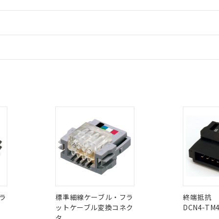
情報更新
ードすることができます。
情報更新：
 RoHS指令（10物質）の非含有に対応した製品が提供可能な商品です
CCC認証
電波法
ログイン/会員登録
oHS指令（10物質）の非含有に対応した製品に切り替える予定のある
 RoHS指令（10物質）の非含有に非対応の商品で、対応品を出す予
N/A
N/A
非含有証明書
※3
 RoHS指令（10物質）の非含有の対応状況を調査中または確認中の
みください。
ンス料など無形物で、有害物質有無と関係のない商品です。
○×表
ダウンロードはこちら
より、非含有部品としていたものが、含有品と判明した場合などやむ
みいただき、同意のうえご利用ください。
型式承認
NK型式承認
ABS型式承認
材料含有率が中国RoHSの基準値以下であることを示します。
韓国
（日本
（アメリカ
材料含有率が中国RoHSの基準値を超えていることを示します。
、当社制御機器事業取扱商品の当社在庫状況および標準価格(税抜)
ら貴社製品のうち、外国為替および外国貿易法に定める商品（以下｢
質）：
舶規格）
船舶規格）
船舶規格）
す。当社販売部門へお問い合わせください。
 水銀(Hg) 1000ppm以下、 カドミウム(Cd) 100ppm以下、
たは国外への提供する場合は、日本国政府の輸出許可(または役務取
000ppm以下、ポリ臭化ビフェニル類(PBB) 1000ppm以下、ポリ臭化ジフェニルエーテル類(P
事業取扱商品の中には、本サービスの対象外となる商品もあること
手続きをとります。
キシル) (DEHP)(別名：DOP) 1000ppm以下、フタル酸ブチルベンジル（BBP） 100
(GB/T26572)：
No
No
以下、フタル酸ジイソブチル (DIBP) 1000ppm以下
び標準価格照会結果は、記載している更新日時点での社内データに
物を破棄する場合は、完全に破砕するなど、違法に輸出されないよ
(水銀) : 1000ppm、 Cd(カドミウム) : 100ppm、
業用監視および制御機器に対する適用除外項目は除く。
覧された時点での実際の在庫および標準価格とは異なる場合がある
1000ppm、 PBBs(ポリ臭化ビフェニル類) : 1000ppm、 PBDEs(ポリ臭化ジフェニルエーテル類
ラ
標準細線ケーブル・フラ
終端抵抗
物質については閾値を超える意図的な使用がないことを確認しています。
上の在庫あり
 1000ppm、 DIBP(フタル酸ジイソブチル) : 1000ppm、 BBP(フタル酸ブチルベンジル) :
品を、核兵器、ミサイル、化学兵器、生物兵器またはその他武器並
ットケーブル変換コネク
DCN4-TM
チルヘキシル)) : 1000ppm
I)
PBBs
PBDEs
DBP
況および標準価格はお客様のお取引先、またはお客様担当のオムロ
用いたしません。
タ