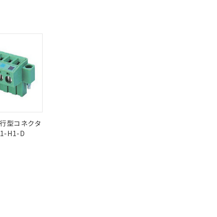
状況ページへ
使用期限
三者に通知します。
検索ください
さい。
合は、取り引きをい
ないようお願いしま
O
O
O
10
のオムロン制御
バーズにご登録され
及ぼさない年数を意
び当社の共同利用者
ることをご了承くだ
範囲」に記載されて
状況ページへ
行型コネクタ
のではありません。
1-H1-D
荷製品に未対応品が
22年1月12日よ