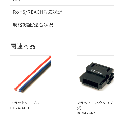
RoHS/REACH対応状況
ログイン/会員登録いただくと、CADデータをダウンロ
規格認証/適合状況
※1 対応状況
EU RoHS
注意事項・凡例
UL認証
CSA認証
CEマーキング
対応済み：EU
対応予定：EU R
関連商品
対応予定なし：EU
Yes
Yes
Yes
対応状況
対応予定月
※1
※2
調査・確認中：EU
ご利用条件
ダウンロードデータをご利用いただく前に、以下を必ずお読
非該当品：ライセ
※1 中国RoHS
対応済み
仕入先様の事情に
ソフトウェアの使用条件
があります。
以下の条件をお読
LR型式承認
DNV型式承認
BV型式承認
KR
「○」：最大均質
（イギリス
（ノルウェー
（フランス
（
「×」：最大均質
本サービスは
当社は、これ
*EU RoHS指令（10物
中国 RoHS
注意事項・凡例
船舶規格）
船舶規格）
船舶規格）
船
「－」：未確認で
鉛(Pb) 1000ppm以下、
くものです。
う）を輸出ま
記
説明
六価クロム(Cr(Ⅵ)) 1
当社制御機器
などの必要な
フタル酸ビス(2-エチルヘ
号
*中国RoHS10物質の基準値 
No
No
No
No
ル（DBP） 1000ppm
在庫状況およ
当社は規制貨
Pb(鉛) :1000ppm、 Hg
中国 RoHS表
※1 ※2
但し、RoHS指令で産
のであり、閲
ます。
Cr(Ⅵ)(六価クロム) : 
フラットケーブル
フラットコネクタ（プ
フタル酸エステル類の４
○
一定数以
DBP(フタル酸ジブチル) :
い。
当社は貴社製
DCA4-4F10
グ）
DEHP(フタル酸ビス(2-エ
Pb
Hg
Cd
Cr(V
正式な納期状
置等に一切使
DCN4-BR4