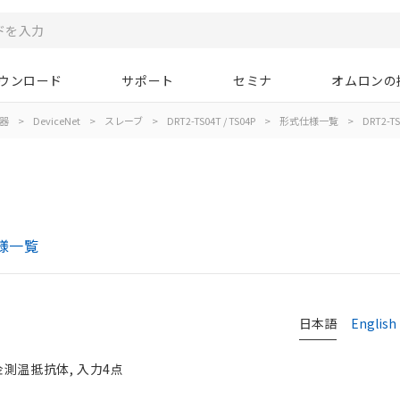
ウンロード
サポート
セミナ
オムロンの
器
>
DeviceNet
>
スレーブ
>
DRT2-TS04T / TS04P
>
形式仕様一覧
>
DRT2-TS
仕様一覧
日本語
English
測温抵抗体, 入力4点