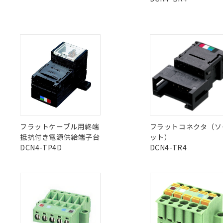
当社販売員に
※2 対応予定月
△
一定数に
当社は、貴社
オムロン制御
また当社は、
※2 環境保護使
在庫状況およ
X
O
O
部品在庫の切り替
O
たしません。
－
在庫なし
す。
「ｅ」：有害物質
機器販売
マイパーツ機
「10」：通常の
ている必要が
味します。
"対応済み"や非含有の記載がされた商品であっても、流通
空
受注生産
お客様が当ウ
※3 非含有証明
「－」：未確認で
非含有品が必要な際は、弊社営業部門もしくは販売店へお
白
が、当社の製
さい。
下記の非含有証明
※当社の共同
いる法人を指
EU RoHS指令（
51物質の非含有証
フラットケーブル用終端
フラットコネクタ（ソ
※本証明書は発行
抵抗付き電源供給端子台
ット）
また、RoHS指
DCN4-TP4D
DCN4-TR4
混在することから
既に当社にて対応
り割愛しておりま