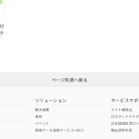
行
タ
ページ先頭へ戻る
ソリューション
サービスサポ
解決提案
テスト機貸出
事例
ロボティクスサ
イベント
日本語相談窓口
現場データ活用サービスi-BELT
輸出該非判定