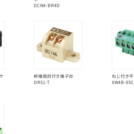
この製品の規格認証/適合
ご相談ください。
は満たないが在庫あり
製品を第三者に販売する場合は、上記1、2および3の内容を当該第
DCN4-BR4D
その他の認証はこちらのページからご
機器販売店や当社販売拠点は「
販売ネットワーク
」をご確認くだ
販売先および販売に係わる関係者が違法に輸出するおそれがある場
用期限
び標準価格結果を当社の事前の承諾なく第三者に漏洩または開示し
え状況などにより、予定月が前後することがあります。
O
O
O
(最新の在庫状況については、お客様のお取引先、またはお客様担当
（10物質）のすべてが基準値以下であることを示します。
店・当社販売員にご確認ください)
能（部品リスト作成サービス）をご利用いただくには、I-Webメン
使用状況下において有害物質が外部に漏えいし、環境に深刻な影響を
あります。
在庫等で未対応品が混在する可能性があります。
機種、また在庫状況の情報を公開していない機種
ェブサイト上で当社にご登録された部品リストについて、当社およ
書ダウンロード
す。当社販売部門へお問い合わせください。
問い合わせください。
品・サービスに関するお客様との取引・商談に必要な範囲で利用す
合意する
キャンセル
書をダウンロードすることができます。
利用者とは、
"個人情報の共同利用に関して"
の「1.共同利用者の
この製品のRoHS/REACH対応
します。
10物質）の非含有証明書
明書（当社基準）
ケ
終端抵抗付き端子台
ねじ付き平
日時点で非含有を証明するもので、過去に遡って非含有を証明するも
DRS1-T
XW4B-05C
令のフタル酸エステル類４物質の対応では、対応完了までの期間は出
備考欄に対応日を記載しておりました。
品への在庫切替を完了していることから、特段のことがない限り、20
す。