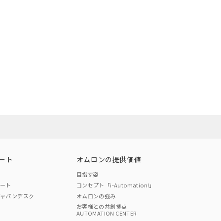
ート
オムロンの提供価値
目指す姿
ポート
コンセプト「i-Automation!」
ジャパンデスク
オムロンの強み
お客様との共創拠点
AUTOMATION CENTER