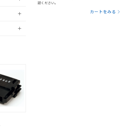
認ください。
：2006/4/1
カートをみる
2026/7/29
。
商品です。
定はありません。
商品です。
を得ず変更すること
を提供させていただ
規制貨物等」とい
引許可)を取得する
BDE) 1000ppm以下、
をご了承ください。
0ppm以下、フタル酸ジブチ
基づき作成されるも
う必要な手段を講じ
ことをご了承くださ
) : 1000ppm、
 1000ppm、
びにこれらの製造装
4
DIBP
BBP
DEHP
環境保護
ン制御機器販売店・