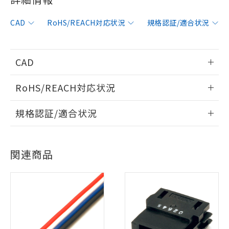
CAD
RoHS/REACH対応状況
規格認証/適合状況
CAD
情報更新：2006/4/1
RoHS/REACH対応状況
ログイン/会員登録いただくと、CADデータをダウンロー
情報更新：2026/7/29
規格認証/適合状況
ドすることができます。
EU RoHS
注意事項・凡例
UL認証
CSA認証
CEマーキング
ログイン/会員登録
関連商品
Yes
Yes
Yes
対応状況
対応予定月
※1
※2
対応済み
ダウンロードデータをご利用いただく前に、以下を必ずお読
LR型式承認
DNV型式承認
BV型式承認
KR型式承
みください。
（イギリス
（ノルウェー
（フランス
（韓国
ソフトウェアの使用条件
船舶規格）
船舶規格）
船舶規格）
船舶規格
中国 RoHS
注意事項・凡例