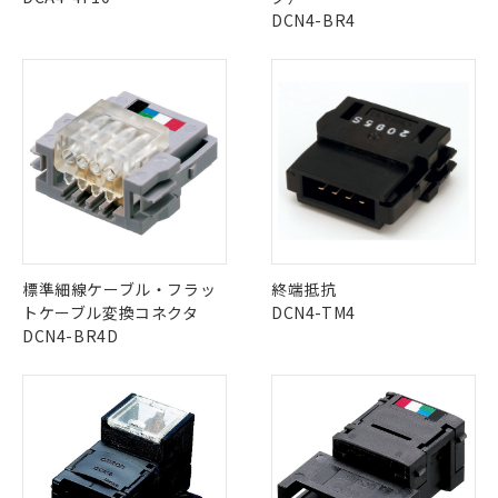
DCN4-BR4
X
O
O
O
"対応済み"や非含有の記載がされた商品であっても、流通
在庫等で未対応品が混在する可能性があります。
非含有品が必要な際は、弊社営業部門もしくは販売店へお
問い合わせください。
※1 対応状況
この製品のRoHS/REACH対応状況ページへ
対応済み：EU RoHS指令（10物質）の
非含有に対応した製品が提供可能な商品で
す。
標準細線ケーブル・フラッ
終端抵抗
対応予定：EU RoHS指令（10物質）の非含
トケーブル変換コネクタ
DCN4-TM4
ご利用条件
有に対応した製品に切り替える予定のある
DCN4-BR4D
商品です。
対応予定なし：EU RoHS指令（10物質）の
以下の条件をお読みいただき、同意のうえ
非含有に非対応の商品で、対応品を出す予
ご利用ください。
定はありません。
調査・確認中：EU RoHS指令（10物質）の
本サービスは、当社制御機器事業取扱
※1 中国RoHS○×表
非含有の対応状況を調査中または確認中の
商品の当社在庫状況および標準価格
商品です。