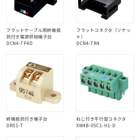
(税抜)を提供させていただくもので
「○」：最大均質材料含有率が中国RoHSの
非該当品：ライセンス料など無形物で、有
す。
基準値以下であることを示します。
害物質有無と関係のない商品です。
当社制御機器事業取扱商品の中には、
「×」：最大均質材料含有率が中国RoHSの
仕入先様の事情により、非含有部品として
本サービスの対象外となる商品もある
基準値を超えていることを示します。
いたものが、含有品と判明した場合などや
当社は、これら貴社製品のうち、外国
ことをご了承ください。
フラットケーブル用終端抵
フラットコネクタ（ソケッ
「－」：未確認です。当社販売部門へお問
むを得ず変更することがあります。
為替および外国貿易法に定める商品
在庫状況および標準価格照会結果は、
抗付き電源供給端子台
ト）
い合わせください。
（以下｢規制貨物等」という）を輸出
記載している更新日時点での社内デー
DCN4-TP4D
DCN4-TR4
*EU RoHS指令（10物質）：
または国外への提供する場合は、日本
記
タに基づき作成されるものであり、閲
説明
鉛(Pb) 1000ppm以下、 水銀(Hg) 1000ppm以下、 カド
*中国RoHS10物質の基準値 (GB/T26572)：
国政府の輸出許可(または役務取引許
号
覧された時点での実際の在庫および標
ミウム(Cd) 100ppm以下、
Pb(鉛) :1000ppm、 Hg(水銀) : 1000ppm、 Cd(カドミウ
可)を取得するなどの必要な手続きを
六価クロム(Cr(Ⅵ)) 1000ppm以下、ポリ臭化ビフェニル
ム) : 100ppm、
準価格とは異なる場合があることをご
類(PBB) 1000ppm以下、ポリ臭化ジフェニルエーテル類
Cr(Ⅵ)(六価クロム) : 1000ppm、 PBBs(ポリ臭化ビフェ
とります。
了承ください。
(PBDE) 1000ppm以下、フタル酸ビス(2-エチルヘキシ
○
一定数以上の在庫あり
ニル類) : 1000ppm、 PBDEs(ポリ臭化ジフェニルエーテ
当社は規制貨物を破棄する場合は、完
ル) (DEHP)(別名：DOP) 1000ppm以下、フタル酸ブチ
正式な納期状況および標準価格はお客
ル類) : 1000ppm、
ルベンジル（BBP） 1000ppm以下、フタル酸ジブチル
全に破砕するなど、違法に輸出されな
DBP(フタル酸ジブチル) : 1000ppm、 DIBP(フタル酸ジ
様のお取引先、またはお客様担当のオ
（DBP） 1000ppm以下、フタル酸ジイソブチル
イソブチル) : 1000ppm、 BBP(フタル酸ブチルベンジ
△
一定数には満たないが在庫あり
いよう必要な手段を講じます。
ムロン制御機器販売店・当社販売員に
(DIBP) 1000ppm以下
ル) : 1000ppm、
当社は貴社製品を、核兵器、ミサイ
但し、RoHS指令で産業用監視および制御機器に対する
DEHP(フタル酸ビス(2-エチルヘキシル)) : 1000ppm
ご相談ください。
適用除外項目は除く。
ル、化学兵器、生物兵器またはその他
－
在庫なし(最新の在庫状況につ
オムロン制御機器販売店や当社販売拠
フタル酸エステル類の４物質については閾値を超える意
武器並びにこれらの製造装置等に一切
いては、お客様のお取引先、ま
図的な使用がないことを確認しています。
点は「
販売ネットワーク
」をご確認
※2 環境保護使用期限
使用いたしません。
たはお客様担当のオムロン制御
ください。
当社は、貴社製品を第三者に販売する
終端抵抗付き端子台
ねじ付き平行型コネクタ
機器販売店・当社販売員にご確
在庫状況および標準価格結果を当社の
※2 対応予定月
「ｅ」：有害物質（10物質）のすべてが基
場合は、上記1、2および3の内容を当
DRS1-T
XW4B-05C1-H1-D
認ください)
事前の承諾なく第三者に漏洩または開
準値以下であることを示します。
該第三者に通知します。また当社は、
示しないようお願いします。
部品在庫の切り替え状況などにより、予定
「10」：通常の使用状況下において有害物
販売先および販売に係わる関係者が違
マイパーツ機能（部品リスト作成サー