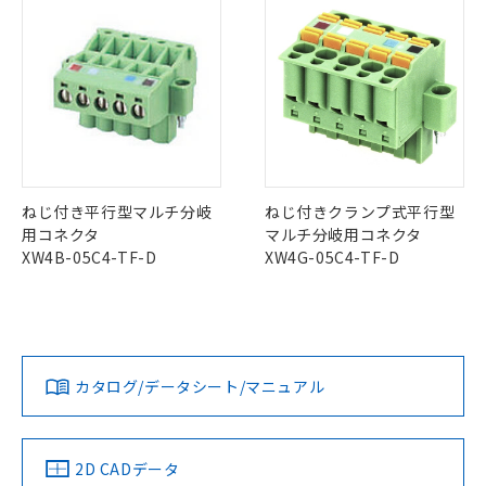
空
受注生産機種、また在庫状況の
月が前後することがあります。
質が外部に漏えいし、環境に深刻な影響を
法に輸出するおそれがある場合は、取
ビス）をご利用いただくには、I-Web
白
情報を公開していない機種
及ぼさない年数を意味します。
り引きをいたしません。
メンバーズにご登録されている必要が
「－」：未確認です。当社販売部門へお問
あります。
い合わせください。
お客様が当ウェブサイト上で当社にご
※3 非含有証明書ダウンロード
登録された部品リストについて、当社
および当社の共同利用者が、当社の製
下記の非含有証明書をダウンロードするこ
品・サービスに関するお客様との取
とができます。
合意する
キャンセル
引・商談に必要な範囲で利用すること
をご了承ください。
ねじ付き平行型マルチ分岐
ねじ付きクランプ式平行型
EU RoHS指令（10物質）の非含有証明書
※当社の共同利用者とは、
"個人情報
用コネクタ
マルチ分岐用コネクタ
51物質の非含有証明書（当社基準）
の共同利用に関して"
の「1.共同利
XW4B-05C4-TF-D
XW4G-05C4-TF-D
※本証明書は発行日時点で非含有を証明す
用者の範囲」に記載されている法人を
るもので、過去に遡って非含有を証明する
指します。
ものではありません。
また、RoHS指令のフタル酸エステル類４
物質の対応では、対応完了までの期間は出
荷製品に未対応品が混在することから備考
カタログ/データシート/マニュアル
欄に対応日を記載しておりました。
既に当社にて対応品への在庫切替を完了
していることから、特段のことがない限
り、2022年1月12日より割愛しておりま
2D CADデータ