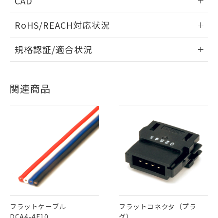
CAD
情報更新：2006/4/1
RoHS/REACH対応状況
ログイン/会員登録いただくと、CADデータをダウンロー
情報更新：2026/7/29
規格認証/適合状況
ドすることができます。
EU RoHS
注意事項・凡例
UL認証
CSA認証
CEマーキング
ログイン/会員登録
関連商品
Yes
Yes
Yes
対応状況
対応予定月
※1
※2
対応済み
ダウンロードデータをご利用いただく前に、以下を必ずお読
LR型式承認
DNV型式承認
BV型式承認
KR型式承
みください。
（イギリス
（ノルウェー
（フランス
（韓国
ソフトウェアの使用条件
船舶規格）
船舶規格）
船舶規格）
船舶規格
中国 RoHS
注意事項・凡例
No
No
No
No
中国 RoHS表
※1 ※2
この製品の規格認証/適合状況ページへ
Pb
Hg
Cd
Cr(VI)
フラットケーブル
フラットコネクタ（プラ
その他の認証はこちらのページからご検索ください
DCA4-4F10
グ）