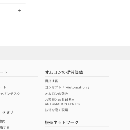
2026/7/29
員または販売店
お問い合わせ
ート
オムロンの提供価値
目指す姿
ポート
コンセプト「i-Automation!」
ジャパンデスク
オムロンの強み
お客様との共創拠点
AUTOMATION CENTER
DIBP
BBP
DEHP
環境保護
技術を磨く現場
・セミナ
使用期限
案内
販売ネットワーク
講する
O
O
O
10