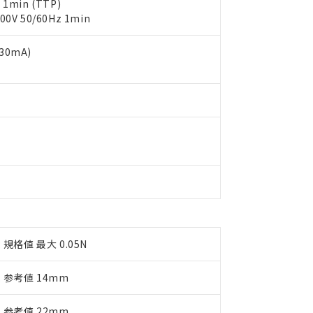
用期限
1min (TTP)
び標準価格結果を当社の事前の承諾なく第三者に漏洩または開示し
え状況などにより、予定月が前後することがあります。
(最新の在庫状況については、お客様のお取引先、またはお客様担当
 50/60Hz 1min
（10物質）のすべてが基準値以下であることを示します。
店・当社販売員にご確認ください)
能（部品リスト作成サービス）をご利用いただくには、I-Webメン
使用状況下において有害物質が外部に漏えいし、環境に深刻な影響を
30mA)
あります。
機種、また在庫状況の情報を公開していない機種
ェブサイト上で当社にご登録された部品リストについて、当社およ
書ダウンロード
す。当社販売部門へお問い合わせください。
品・サービスに関するお客様との取引・商談に必要な範囲で利用す
合意する
キャンセル
書をダウンロードすることができます。
利用者とは、
"個人情報の共同利用に関して"
の「1.共同利用者の
します。
10物質）の非含有証明書
明書（当社基準）
日時点で非含有を証明するもので、過去に遡って非含有を証明するも
令のフタル酸エステル類４物質の対応では、対応完了までの期間は出
備考欄に対応日を記載しておりました。
品への在庫切替を完了していることから、特段のことがない限り、20
す。
: 規格値 最大 0.05N
向: 参考値 14mm
向: 参考値 22mm