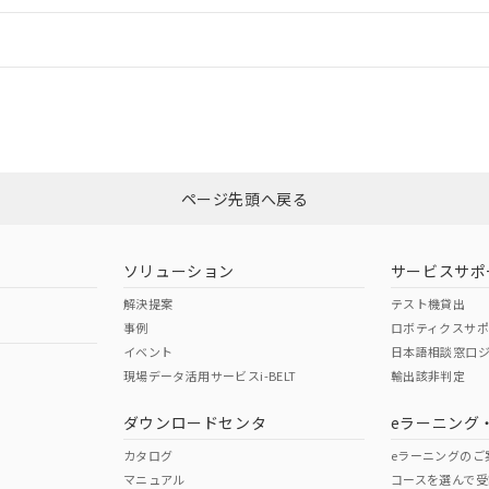
情報更新：
ログイン/会員登録
カスタマーサポートセンタ お客様相談室」または貴社担当オムロン営業
みください。
非含有証明書
※3
ページ先頭へ戻る
ダウンロードはこちら
ソリューション
サービスサポ
解決提案
テスト機貸出
事例
ロボティクスサ
イベント
日本語相談窓口
現場データ活用サービスi-BELT
輸出該非判定
I)
PBBs
PBDEs
DBP
ダウンロードセンタ
eラーニング
カタログ
eラーニングのご
マニュアル
コースを選んで受
O
O
O