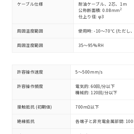
ケーブル仕様
耐油ケーブル、2芯、1m
2
公称断面積: 0.08mm
仕上り径: φ3
※1 対応状況
周囲温度範囲
使用時: -10～70℃ (た
対応済み：EU
対応予定：EU R
対応予定なし：EU
周囲湿度範囲
35～95%RH
調査・確認中：EU
ご利用条件
非該当品：ライセ
※1 中国RoHS
仕入先様の事情に
があります。
以下の条件をお読
許容操作速度
5～500mm/s
「○」：最大均質
「×」：最大均質
本サービスは
当社は、これ
*EU RoHS指令（10物
許容操作頻度
電気的: 60回/分以下
「－」：未確認で
鉛(Pb) 1000ppm以下、
くものです。
う）を輸出ま
記
説明
六価クロム(Cr(Ⅵ)) 1
機械的: 120回/分以下
当社制御機器
などの必要な
フタル酸ビス(2-エチルヘ
号
*中国RoHS10物質の基準値 
ル（DBP） 1000ppm
在庫状況およ
当社は規制貨
Pb(鉛) :1000ppm、 Hg
但し、RoHS指令で産
接触抵抗 (初期値)
700mΩ以下
のであり、閲
ます。
Cr(Ⅵ)(六価クロム) : 
フタル酸エステル類の４
○
一定数以
DBP(フタル酸ジブチル) :
い。
当社は貴社製
DEHP(フタル酸ビス(2-エ
正式な納期状
置等に一切使
絶縁抵抗
各端子と非充電金属部間: 100M
当社販売員に
※2 対応予定月
△
一定数に
当社は、貴社
オムロン制御
また当社は、