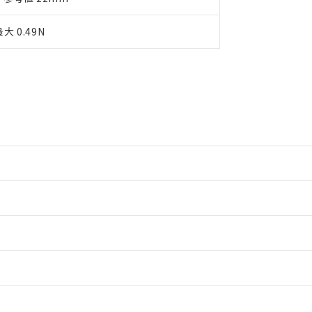
大 0.49N
情報更新：2
情報更新：2
情報更新：2
ードすることができます。