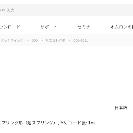
ウンロード
サポート
セミナ
オムロンの
タッチスイッチ
>
D5B
>
形式セレクタ
>
D5B-5511
日本語
プリング形（短スプリング）, M5, コード長: 1m