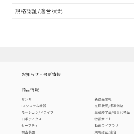
規格認証/適合状況
EU RoHS
注意事項・凡例
D5B-5511についての規格認証/適合状況については、「
にお問い合わせください。
ダウンロードデータをご利用いただく前に、以下を必ずお読
対応状況
対応予定月
※1
※2
ソフトウェアの使用条件
対応済み
お知らせ・最新情報
中国 RoHS
注意事項・凡例
商品情報
中国 RoHS表
※1 ※2
センサ
新商品情報
FAシステム機器
在庫状況/標準価格
Pb
Hg
Cd
Cr(V
モーション/ドライブ
生産終了品/推奨代替品
ロボティクス
特設サイト
セーフティ
動画ライブラリ
検査装置
規格認証/適合
X
O
O
O