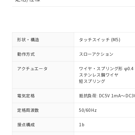
形状・構造
タッチスイッチ (M5)
動作方式
スローアクション
アクチュエータ
ワイヤ・スプリング形 φ0.4
ステンレス鋼ワイヤ
短スプリング
電気定格
抵抗負荷: DC5V 1mA～DC3
定格周波数
50/60Hz
接点構成
1b