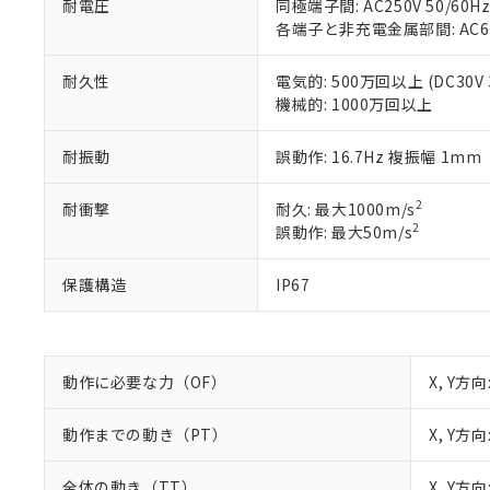
※2 環境保護使
耐電圧
同極端子間: AC250V 50/60Hz 
在庫状況およ
部品在庫の切り替
たしません。
－
在庫なし
各端子と非充電金属部間: AC600V
す。
「ｅ」：有害物質
機器販売
マイパーツ機
「10」：通常の
耐久性
電気的: 500万回以上 (DC30V 
ている必要が
味します。
空
受注生産
機械的: 1000万回以上
お客様が当ウ
※3 非含有証明
「－」：未確認で
白
が、当社の製
耐振動
誤動作: 16.7Hz 複振幅 1mm
さい。
下記の非含有証明
※当社の共同
いる法人を指
EU RoHS指令（
2
耐衝撃
耐久: 最大1000m/s
51物質の非含有証
2
誤動作: 最大50m/s
※本証明書は発行
また、RoHS指
保護構造
IP67
混在することから
既に当社にて対応
り割愛しておりま
動作に必要な力（OF）
X, Y方向
動作までの動き（PT）
X, Y方
全体の動き（TT）
X, Y方