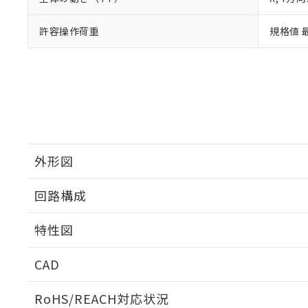
許容操作荷重
規格値 最
外形図
回路構成
特性図
CAD
耐久曲線図
ログイン/会員登録いただくと、CADデータをダウンロ
RoHS/REACH対応状況
電気的: