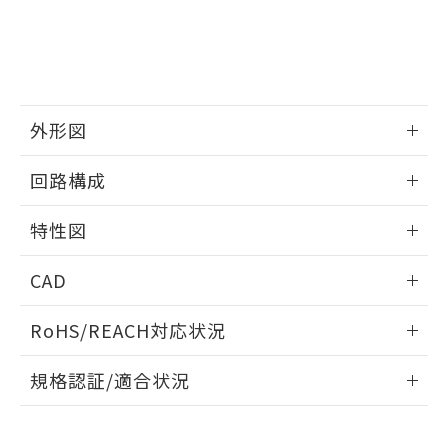
当社は、貴社製品を第三者に販売する
機器販売店・当社販売員にご確
在庫状況および標準価格結果を当社の
※2 対応予定月
「ｅ」：有害物質（10物質）のすべてが基
場合は、上記1、2および3の内容を当
認ください)
事前の承諾なく第三者に漏洩または開
準値以下であることを示します。
該第三者に通知します。また当社は、
示しないようお願いします。
部品在庫の切り替え状況などにより、予定
「10」：通常の使用状況下において有害物
販売先および販売に係わる関係者が違
マイパーツ機能（部品リスト作成サー
空
受注生産機種、また在庫状況の
月が前後することがあります。
質が外部に漏えいし、環境に深刻な影響を
法に輸出するおそれがある場合は、取
ビス）をご利用いただくには、I-Web
白
情報を公開していない機種
及ぼさない年数を意味します。
り引きをいたしません。
メンバーズにご登録されている必要が
外形図
「－」：未確認です。当社販売部門へお問
あります。
い合わせください。
お客様が当ウェブサイト上で当社にご
情報更新：2024/08/08
※3 非含有証明書ダウンロード
回路構成
登録された部品リストについて、当社
および当社の共同利用者が、当社の製
情報更新：2024/08/08
下記の非含有証明書をダウンロードするこ
品・サービスに関するお客様との取
特性図
とができます。
合意する
キャンセル
引・商談に必要な範囲で利用すること
情報更新：2024/08/08
をご了承ください。
CAD
EU RoHS指令（10物質）の非含有証明書
※当社の共同利用者とは、
"個人情報
51物質の非含有証明書（当社基準）
の共同利用に関して"
の「1.共同利
耐久曲線図
ログイン/会員登録いただくと、CADデータをダウンロー
※本証明書は発行日時点で非含有を証明す
RoHS/REACH対応状況
用者の範囲」に記載されている法人を
電気的:
ドすることができます。
るもので、過去に遡って非含有を証明する
指します。
ものではありません。
情報更新：2026/7/29
規格認証/適合状況
また、RoHS指令のフタル酸エステル類４
物質の対応では、対応完了までの期間は出
ログイン/会員登録
EU RoHS
注意事項・凡例
D5B-1535についての規格認証/適合状況については、「カス
荷製品に未対応品が混在することから備考
タマーサポートセンタ お客様相談室」または貴社担当オムロ
欄に対応日を記載しておりました。