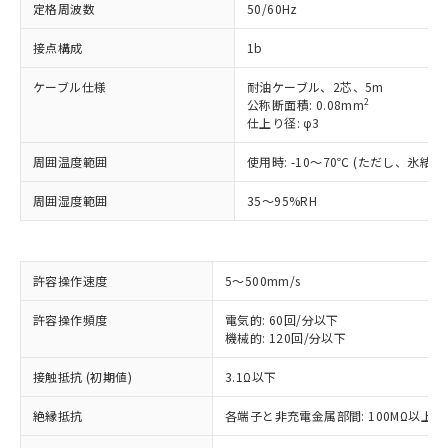
定格周波数
50/60Hz
接点構成
1b
ケーブル仕様
耐油ケーブル、2芯、5m
2
公称断面積: 0.08mm
仕上り径: φ3
周囲温度範囲
使用時: -10～70℃ (ただし、氷結
周囲湿度範囲
35～95%RH
※1 対応状況
許容操作速度
5～500mm/s
対応済み：EU RoHS指令（10物質）の
非含有に対応した製品が提供可能な商品で
許容操作頻度
電気的: 60回/分以下
す。
機械的: 120回/分以下
対応予定：EU RoHS指令（10物質）の非含
ご利用条件
有に対応した製品に切り替える予定のある
接触抵抗 (初期値)
3.1Ω以下
商品です。
絶縁抵抗
各端子と非充電金属部間: 100MΩ以上 (D
対応予定なし：EU RoHS指令（10物質）の
以下の条件をお読みいただき、同意のうえ
非含有に非対応の商品で、対応品を出す予