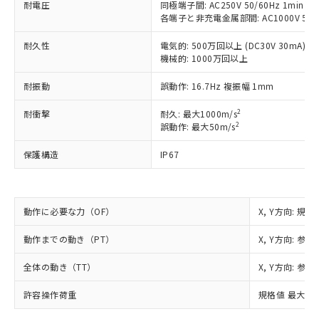
ご利用ください。
耐電圧
同極端子間: AC250V 50/60Hz 1min (TT
定はありません。
各端子と非充電金属部間: AC1000V 50/6
調査・確認中：EU RoHS指令（10物質）の
本サービスは、当社制御機器事業取扱
※1 中国RoHS○×表
非含有の対応状況を調査中または確認中の
商品の当社在庫状況および標準価格
耐久性
電気的: 500万回以上 (DC30V 30mA)
商品です。
機械的: 1000万回以上
(税抜)を提供させていただくもので
「○」：最大均質材料含有率が中国RoHSの
非該当品：ライセンス料など無形物で、有
す。
基準値以下であることを示します。
害物質有無と関係のない商品です。
耐振動
誤動作: 16.7Hz 複振幅 1mm
当社制御機器事業取扱商品の中には、
「×」：最大均質材料含有率が中国RoHSの
仕入先様の事情により、非含有部品として
本サービスの対象外となる商品もある
基準値を超えていることを示します。
いたものが、含有品と判明した場合などや
2
耐衝撃
耐久: 最大1000m/s
当社は、これら貴社製品のうち、外国
ことをご了承ください。
「－」：未確認です。当社販売部門へお問
2
誤動作: 最大50m/s
むを得ず変更することがあります。
為替および外国貿易法に定める商品
在庫状況および標準価格照会結果は、
い合わせください。
（以下｢規制貨物等」という）を輸出
記載している更新日時点での社内デー
保護構造
IP67
*EU RoHS指令（10物質）：
または国外への提供する場合は、日本
記
タに基づき作成されるものであり、閲
説明
鉛(Pb) 1000ppm以下、 水銀(Hg) 1000ppm以下、 カド
*中国RoHS10物質の基準値 (GB/T26572)：
国政府の輸出許可(または役務取引許
号
覧された時点での実際の在庫および標
ミウム(Cd) 100ppm以下、
Pb(鉛) :1000ppm、 Hg(水銀) : 1000ppm、 Cd(カドミウ
可)を取得するなどの必要な手続きを
六価クロム(Cr(Ⅵ)) 1000ppm以下、ポリ臭化ビフェニル
ム) : 100ppm、
準価格とは異なる場合があることをご
類(PBB) 1000ppm以下、ポリ臭化ジフェニルエーテル類
Cr(Ⅵ)(六価クロム) : 1000ppm、 PBBs(ポリ臭化ビフェ
とります。
了承ください。
動作に必要な力（OF）
X, Y方向: 規格
(PBDE) 1000ppm以下、フタル酸ビス(2-エチルヘキシ
○
一定数以上の在庫あり
ニル類) : 1000ppm、 PBDEs(ポリ臭化ジフェニルエーテ
当社は規制貨物を破棄する場合は、完
ル) (DEHP)(別名：DOP) 1000ppm以下、フタル酸ブチ
正式な納期状況および標準価格はお客
ル類) : 1000ppm、
ルベンジル（BBP） 1000ppm以下、フタル酸ジブチル
全に破砕するなど、違法に輸出されな
DBP(フタル酸ジブチル) : 1000ppm、 DIBP(フタル酸ジ
様のお取引先、またはお客様担当のオ
動作までの動き（PT）
X, Y方向: 参考
（DBP） 1000ppm以下、フタル酸ジイソブチル
イソブチル) : 1000ppm、 BBP(フタル酸ブチルベンジ
△
一定数には満たないが在庫あり
いよう必要な手段を講じます。
ムロン制御機器販売店・当社販売員に
(DIBP) 1000ppm以下
ル) : 1000ppm、
当社は貴社製品を、核兵器、ミサイ
但し、RoHS指令で産業用監視および制御機器に対する
全体の動き（TT）
X, Y方向: 参考
DEHP(フタル酸ビス(2-エチルヘキシル)) : 1000ppm
ご相談ください。
適用除外項目は除く。
ル、化学兵器、生物兵器またはその他
－
在庫なし(最新の在庫状況につ
オムロン制御機器販売店や当社販売拠
フタル酸エステル類の４物質については閾値を超える意
武器並びにこれらの製造装置等に一切
許容操作荷重
規格値 最大 0.
いては、お客様のお取引先、ま
図的な使用がないことを確認しています。
点は「
販売ネットワーク
」をご確認
※2 環境保護使用期限
使用いたしません。
たはお客様担当のオムロン制御
ください。