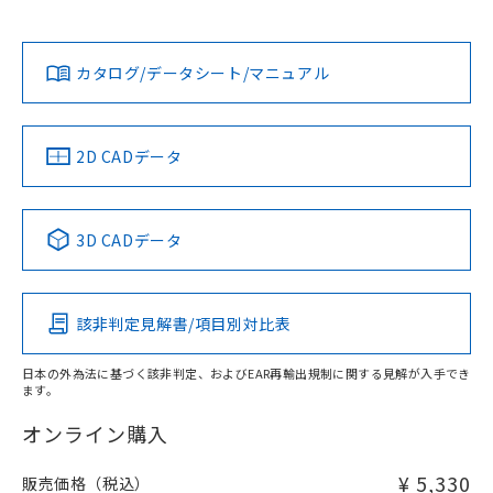
ン営業員または販売店にお問い合わせください。
既に当社にて対応品への在庫切替を完了
対応状況
対応予定月
※1
※2
ダウンロードデータをご利用いただく前に、以下を必ずお読
していることから、特段のことがない限
みください。
り、2022年1月12日より割愛しておりま
お問い合わせ
カタログ/データシート/マニュアル
対応済み
ソフトウェアの使用条件
す。
中国 RoHS
注意事項・凡例
2D CADデータ
中国 RoHS表
※1 ※2
3D CADデータ
Pb
Hg
Cd
Cr(VI)
該非判定見解書/項目別対比表
X
O
O
O
日本の外為法に基づく該非判定、およびEAR再輸出規制に関する見解が入手でき
ます。
"対応済み"や非含有の記載がされた商品であっても、流通
在庫等で未対応品が混在する可能性があります。
オンライン購入
非含有品が必要な際は、弊社営業部門もしくは販売店へお
問い合わせください。
¥ 5,330
販売価格（税込）