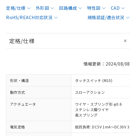
定格/仕様
外形図
回路構成
特性図
CAD
RoHS/REACH対応状況
規格認証/適合状況
定格/仕様
情報更新：2024/08/08
形状・構造
タッチスイッチ (M10)
動作方式
スローアクション
アクチュエータ
ワイヤ・スプリング形 φ0.6
ステンレス鋼ワイヤ
長スプリング
電気定格
抵抗負荷: DC5V 1mA～DC30V 30m