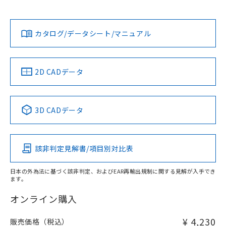
ン営業員または販売店にお問い合わせください。
既に当社にて対応品への在庫切替を完了
対応状況
対応予定月
※1
※2
ダウンロードデータをご利用いただく前に、以下を必ずお読
していることから、特段のことがない限
みください。
り、2022年1月12日より割愛しておりま
お問い合わせ
カタログ/データシート/マニュアル
対応済み
ソフトウェアの使用条件
す。
中国 RoHS
注意事項・凡例
2D CADデータ
中国 RoHS表
※1 ※2
3D CADデータ
Pb
Hg
Cd
Cr(VI)
該非判定見解書/項目別対比表
X
O
O
O
日本の外為法に基づく該非判定、およびEAR再輸出規制に関する見解が入手でき
ます。
"対応済み"や非含有の記載がされた商品であっても、流通
在庫等で未対応品が混在する可能性があります。
オンライン購入
非含有品が必要な際は、弊社営業部門もしくは販売店へお
問い合わせください。
¥ 4,230
販売価格（税込）