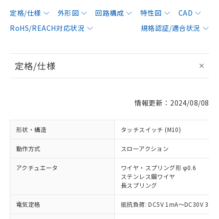
定格/仕様
外形図
回路構成
特性図
CAD
RoHS/REACH対応状況
規格認証/適合状況
定格/仕様
情報更新：2024/08/08
形状・構造
タッチスイッチ (M10)
動作方式
スローアクション
アクチュエータ
ワイヤ・スプリング形 φ0.6
ステンレス鋼ワイヤ
長スプリング
電気定格
抵抗負荷: DC5V 1mA～DC30V 30m