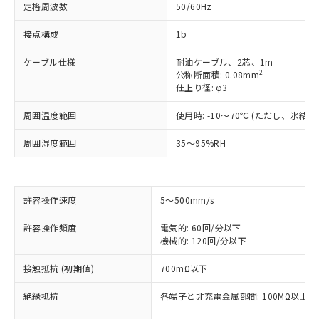
定格周波数
50/60Hz
接点構成
1b
ケーブル仕様
耐油ケーブル、2芯、1m
2
公称断面積: 0.08mm
仕上り径: φ3
周囲温度範囲
使用時: -10～70℃ (ただし、氷結
周囲湿度範囲
35～95%RH
※1 対応状況
許容操作速度
5～500mm/s
対応済み：EU RoHS指令（10物質）の
非含有に対応した製品が提供可能な商品で
許容操作頻度
電気的: 60回/分以下
す。
機械的: 120回/分以下
対応予定：EU RoHS指令（10物質）の非含
ご利用条件
有に対応した製品に切り替える予定のある
接触抵抗 (初期値)
700mΩ以下
商品です。
絶縁抵抗
各端子と非充電金属部間: 100MΩ以上 (D
対応予定なし：EU RoHS指令（10物質）の
以下の条件をお読みいただき、同意のうえ
非含有に非対応の商品で、対応品を出す予