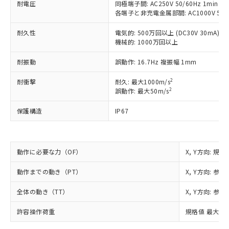
ご利用ください。
耐電圧
同極端子間: AC250V 50/60Hz 1min (TT
定はありません。
各端子と非充電金属部間: AC1000V 50/6
調査・確認中：EU RoHS指令（10物質）の
本サービスは、当社制御機器事業取扱
※1 中国RoHS○×表
非含有の対応状況を調査中または確認中の
商品の当社在庫状況および標準価格
耐久性
電気的: 500万回以上 (DC30V 30mA)
商品です。
機械的: 1000万回以上
(税抜)を提供させていただくもので
「○」：最大均質材料含有率が中国RoHSの
非該当品：ライセンス料など無形物で、有
す。
基準値以下であることを示します。
害物質有無と関係のない商品です。
耐振動
誤動作: 16.7Hz 複振幅 1mm
当社制御機器事業取扱商品の中には、
「×」：最大均質材料含有率が中国RoHSの
仕入先様の事情により、非含有部品として
本サービスの対象外となる商品もある
基準値を超えていることを示します。
いたものが、含有品と判明した場合などや
2
耐衝撃
耐久: 最大1000m/s
当社は、これら貴社製品のうち、外国
ことをご了承ください。
「－」：未確認です。当社販売部門へお問
2
誤動作: 最大50m/s
むを得ず変更することがあります。
為替および外国貿易法に定める商品
在庫状況および標準価格照会結果は、
い合わせください。
（以下｢規制貨物等」という）を輸出
記載している更新日時点での社内デー
保護構造
IP67
*EU RoHS指令（10物質）：
または国外への提供する場合は、日本
記
タに基づき作成されるものであり、閲
説明
鉛(Pb) 1000ppm以下、 水銀(Hg) 1000ppm以下、 カド
*中国RoHS10物質の基準値 (GB/T26572)：
国政府の輸出許可(または役務取引許
号
覧された時点での実際の在庫および標
ミウム(Cd) 100ppm以下、
Pb(鉛) :1000ppm、 Hg(水銀) : 1000ppm、 Cd(カドミウ
可)を取得するなどの必要な手続きを
六価クロム(Cr(Ⅵ)) 1000ppm以下、ポリ臭化ビフェニル
ム) : 100ppm、
準価格とは異なる場合があることをご
類(PBB) 1000ppm以下、ポリ臭化ジフェニルエーテル類
Cr(Ⅵ)(六価クロム) : 1000ppm、 PBBs(ポリ臭化ビフェ
とります。
了承ください。
動作に必要な力（OF）
X, Y方向: 規格
(PBDE) 1000ppm以下、フタル酸ビス(2-エチルヘキシ
○
一定数以上の在庫あり
ニル類) : 1000ppm、 PBDEs(ポリ臭化ジフェニルエーテ
当社は規制貨物を破棄する場合は、完
ル) (DEHP)(別名：DOP) 1000ppm以下、フタル酸ブチ
正式な納期状況および標準価格はお客
ル類) : 1000ppm、
ルベンジル（BBP） 1000ppm以下、フタル酸ジブチル
全に破砕するなど、違法に輸出されな
DBP(フタル酸ジブチル) : 1000ppm、 DIBP(フタル酸ジ
様のお取引先、またはお客様担当のオ
動作までの動き（PT）
X, Y方向: 参考
（DBP） 1000ppm以下、フタル酸ジイソブチル
イソブチル) : 1000ppm、 BBP(フタル酸ブチルベンジ
△
一定数には満たないが在庫あり
いよう必要な手段を講じます。
ムロン制御機器販売店・当社販売員に
(DIBP) 1000ppm以下
ル) : 1000ppm、
当社は貴社製品を、核兵器、ミサイ
但し、RoHS指令で産業用監視および制御機器に対する
全体の動き（TT）
X, Y方向: 参考
DEHP(フタル酸ビス(2-エチルヘキシル)) : 1000ppm
ご相談ください。
適用除外項目は除く。
ル、化学兵器、生物兵器またはその他
－
在庫なし(最新の在庫状況につ
オムロン制御機器販売店や当社販売拠
フタル酸エステル類の４物質については閾値を超える意
武器並びにこれらの製造装置等に一切
許容操作荷重
規格値 最大 0.
いては、お客様のお取引先、ま
図的な使用がないことを確認しています。
点は「
販売ネットワーク
」をご確認
※2 環境保護使用期限
使用いたしません。
たはお客様担当のオムロン制御
ください。