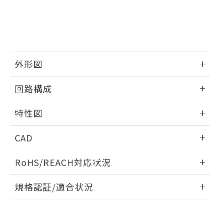
当社は、貴社製品を第三者に販売する
機器販売店・当社販売員にご確
在庫状況および標準価格結果を当社の
※2 対応予定月
「ｅ」：有害物質（10物質）のすべてが基
場合は、上記1、2および3の内容を当
認ください)
事前の承諾なく第三者に漏洩または開
準値以下であることを示します。
該第三者に通知します。また当社は、
示しないようお願いします。
部品在庫の切り替え状況などにより、予定
「10」：通常の使用状況下において有害物
販売先および販売に係わる関係者が違
マイパーツ機能（部品リスト作成サー
空
受注生産機種、また在庫状況の
月が前後することがあります。
質が外部に漏えいし、環境に深刻な影響を
法に輸出するおそれがある場合は、取
ビス）をご利用いただくには、I-Web
白
情報を公開していない機種
及ぼさない年数を意味します。
り引きをいたしません。
メンバーズにご登録されている必要が
外形図
「－」：未確認です。当社販売部門へお問
あります。
い合わせください。
お客様が当ウェブサイト上で当社にご
情報更新：2024/08/08
※3 非含有証明書ダウンロード
回路構成
登録された部品リストについて、当社
および当社の共同利用者が、当社の製
情報更新：2024/08/08
下記の非含有証明書をダウンロードするこ
品・サービスに関するお客様との取
特性図
とができます。
合意する
キャンセル
引・商談に必要な範囲で利用すること
情報更新：2024/08/08
をご了承ください。
CAD
EU RoHS指令（10物質）の非含有証明書
※当社の共同利用者とは、
"個人情報
51物質の非含有証明書（当社基準）
の共同利用に関して"
の「1.共同利
耐久曲線図
ログイン/会員登録いただくと、CADデータをダウンロー
※本証明書は発行日時点で非含有を証明す
RoHS/REACH対応状況
用者の範囲」に記載されている法人を
電気的:
ドすることができます。
るもので、過去に遡って非含有を証明する
指します。
ものではありません。
情報更新：2026/7/29
規格認証/適合状況
また、RoHS指令のフタル酸エステル類４
物質の対応では、対応完了までの期間は出
ログイン/会員登録
EU RoHS
注意事項・凡例
D5B-1531についての規格認証/適合状況については、「カス
荷製品に未対応品が混在することから備考
タマーサポートセンタ お客様相談室」または貴社担当オムロ
欄に対応日を記載しておりました。