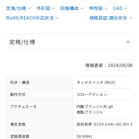
定格/仕様
外形図
回路構成
特性図
CAD
RoHS/REACH対応状況
規格認証/適合状況
定格/仕様
情報更新：2024/08/08
形状・構造
タッチスイッチ (M10)
動作方式
スローアクション
アクチュエータ
円錐プランジャ形 φ9
樹脂プランジャ
電気定格
抵抗負荷: DC5V 1mA～DC30V 30m
定格周波数
50/60Hz