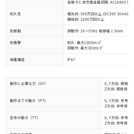
以下の条件をお読みいただき、同意のうえ
各端子と非充電金属部間: AC1000V 50/6
非含有に非対応の商品で、対応品を出す予
ご利用ください。
定はありません。
耐久性
電気的: 500万回以上 (DC30V 30mA)
調査・確認中：EU RoHS指令（10物質）の
本サービスは、当社制御機器事業取扱
機械的: 1000万回以上
※1 中国RoHS○×表
非含有の対応状況を調査中または確認中の
商品の当社在庫状況および標準価格
商品です。
(税抜)を提供させていただくもので
耐振動
誤動作: 10～55Hz 複振幅 1.5mm
「○」：最大均質材料含有率が中国RoHSの
非該当品：ライセンス料など無形物で、有
す。
基準値以下であることを示します。
害物質有無と関係のない商品です。
2
耐衝撃
耐久: 最大1000m/s
当社制御機器事業取扱商品の中には、
「×」：最大均質材料含有率が中国RoHSの
仕入先様の事情により、非含有部品として
2
誤動作: 最大300m/s
本サービスの対象外となる商品もある
基準値を超えていることを示します。
いたものが、含有品と判明した場合などや
当社は、これら貴社製品のうち、外国
ことをご了承ください。
「－」：未確認です。当社販売部門へお問
むを得ず変更することがあります。
保護構造
IP67
為替および外国貿易法に定める商品
在庫状況および標準価格照会結果は、
い合わせください。
（以下｢規制貨物等」という）を輸出
記載している更新日時点での社内デー
*EU RoHS指令（10物質）：
または国外への提供する場合は、日本
記
タに基づき作成されるものであり、閲
説明
鉛(Pb) 1000ppm以下、 水銀(Hg) 1000ppm以下、 カド
*中国RoHS10物質の基準値 (GB/T26572)：
国政府の輸出許可(または役務取引許
号
覧された時点での実際の在庫および標
ミウム(Cd) 100ppm以下、
Pb(鉛) :1000ppm、 Hg(水銀) : 1000ppm、 Cd(カドミウ
動作に必要な力（OF）
X, Y方向: 規格値 
可)を取得するなどの必要な手続きを
六価クロム(Cr(Ⅵ)) 1000ppm以下、ポリ臭化ビフェニル
ム) : 100ppm、
準価格とは異なる場合があることをご
Z方向: 規格値 最大
類(PBB) 1000ppm以下、ポリ臭化ジフェニルエーテル類
Cr(Ⅵ)(六価クロム) : 1000ppm、 PBBs(ポリ臭化ビフェ
とります。
了承ください。
(PBDE) 1000ppm以下、フタル酸ビス(2-エチルヘキシ
○
一定数以上の在庫あり
ニル類) : 1000ppm、 PBDEs(ポリ臭化ジフェニルエーテ
当社は規制貨物を破棄する場合は、完
ル) (DEHP)(別名：DOP) 1000ppm以下、フタル酸ブチ
正式な納期状況および標準価格はお客
ル類) : 1000ppm、
動作までの動き（PT）
X, Y方向: 参考値
ルベンジル（BBP） 1000ppm以下、フタル酸ジブチル
全に破砕するなど、違法に輸出されな
DBP(フタル酸ジブチル) : 1000ppm、 DIBP(フタル酸ジ
様のお取引先、またはお客様担当のオ
Z方向: 参考値 0.
（DBP） 1000ppm以下、フタル酸ジイソブチル
イソブチル) : 1000ppm、 BBP(フタル酸ブチルベンジ
△
一定数には満たないが在庫あり
いよう必要な手段を講じます。
ムロン制御機器販売店・当社販売員に
(DIBP) 1000ppm以下
ル) : 1000ppm、
当社は貴社製品を、核兵器、ミサイ
但し、RoHS指令で産業用監視および制御機器に対する
全体の動き（TT）
X, Y方向: 参考値
DEHP(フタル酸ビス(2-エチルヘキシル)) : 1000ppm
ご相談ください。
適用除外項目は除く。
ル、化学兵器、生物兵器またはその他
Z方向: 参考値 1
－
在庫なし(最新の在庫状況につ
オムロン制御機器販売店や当社販売拠
フタル酸エステル類の４物質については閾値を超える意
武器並びにこれらの製造装置等に一切
いては、お客様のお取引先、ま
図的な使用がないことを確認しています。
点は「
販売ネットワーク
」をご確認