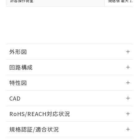
※2 環境保護使用期限
許容操作荷重
規格値 最大 1.96
使用いたしません。
たはお客様担当のオムロン制御
ください。
当社は、貴社製品を第三者に販売する
機器販売店・当社販売員にご確
在庫状況および標準価格結果を当社の
※2 対応予定月
「ｅ」：有害物質（10物質）のすべてが基
場合は、上記1、2および3の内容を当
認ください)
事前の承諾なく第三者に漏洩または開
準値以下であることを示します。
該第三者に通知します。また当社は、
示しないようお願いします。
部品在庫の切り替え状況などにより、予定
「10」：通常の使用状況下において有害物
販売先および販売に係わる関係者が違
マイパーツ機能（部品リスト作成サー
空
受注生産機種、また在庫状況の
月が前後することがあります。
質が外部に漏えいし、環境に深刻な影響を
法に輸出するおそれがある場合は、取
ビス）をご利用いただくには、I-Web
白
情報を公開していない機種
及ぼさない年数を意味します。
り引きをいたしません。
メンバーズにご登録されている必要が
「－」：未確認です。当社販売部門へお問
あります。
外形図
い合わせください。
お客様が当ウェブサイト上で当社にご
※3 非含有証明書ダウンロード
登録された部品リストについて、当社
情報更新：2024/08/08
回路構成
および当社の共同利用者が、当社の製
下記の非含有証明書をダウンロードするこ
品・サービスに関するお客様との取
情報更新：2024/08/08
とができます。
合意する
キャンセル
特性図
引・商談に必要な範囲で利用すること
をご了承ください。
EU RoHS指令（10物質）の非含有証明書
情報更新：2024/08/08
※当社の共同利用者とは、
"個人情報
CAD
51物質の非含有証明書（当社基準）
の共同利用に関して"
の「1.共同利
※本証明書は発行日時点で非含有を証明す
耐久曲線図
用者の範囲」に記載されている法人を
ログイン/会員登録いただくと、CADデータをダウンロー
るもので、過去に遡って非含有を証明する
RoHS/REACH対応状況
電気的:
指します。
ドすることができます。
ものではありません。
情報更新：2026/7/29
また、RoHS指令のフタル酸エステル類４
規格認証/適合状況
物質の対応では、対応完了までの期間は出
ログイン/会員登録
荷製品に未対応品が混在することから備考