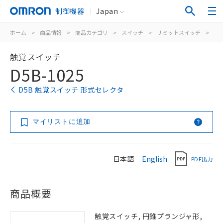
制御機器
Japan
ホーム
>
商品情報
>
商品カテゴリ
>
スイッチ
>
リミットスイッチ
>
タ
触覚スイッチ
D5B-1025
D5B 触覚スイッチ 形式セレクタ
マイリストに追加
日本語
English
PDF出力
商品概要
触覚スイッチ, 円錐プランジャ形,