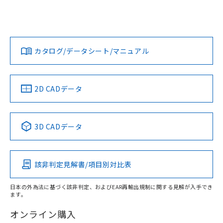
EU RoHS
注意事項・凡例
D5B-1025についての規格認証/適合状況については、「カス
欄に対応日を記載しておりました。
タマーサポートセンタ お客様相談室」または貴社担当オムロ
既に当社にて対応品への在庫切替を完了
ン営業員または販売店にお問い合わせください。
していることから、特段のことがない限
対応状況
対応予定月
※1
※2
ダウンロードデータをご利用いただく前に、以下を必ずお読
り、2022年1月12日より割愛しておりま
みください。
お問い合わせ
す。
カタログ/データシート/マニュアル
対応済み
ソフトウェアの使用条件
中国 RoHS
注意事項・凡例
2D CADデータ
中国 RoHS表
※1 ※2
3D CADデータ
Pb
Hg
Cd
Cr(VI)
該非判定見解書/項目別対比表
X
O
O
O
日本の外為法に基づく該非判定、およびEAR再輸出規制に関する見解が入手でき
ます。
"対応済み"や非含有の記載がされた商品であっても、流通
在庫等で未対応品が混在する可能性があります。
オンライン購入
非含有品が必要な際は、弊社営業部門もしくは販売店へお