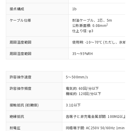
接点構成
1b
ケーブル仕様
耐油ケーブル、2芯、5m
2
公称断面積: 0.08mm
仕上り径: φ3
周囲温度範囲
使用時: -10～70℃ (ただし、氷結
周囲湿度範囲
35～95%RH
許容操作速度
5～500mm/s
※1 対応状況
許容操作頻度
電気的: 60回/分以下
対応済み：EU RoHS指令（10物質）の
機械的: 120回/分以下
非含有に対応した製品が提供可能な商品で
す。
接触抵抗 (初期値)
3.1Ω以下
対応予定：EU RoHS指令（10物質）の非含
ご利用条件
有に対応した製品に切り替える予定のある
絶縁抵抗
各端子と非充電金属部間: 100MΩ以上 (D
商品です。
対応予定なし：EU RoHS指令（10物質）の
耐電圧
同極端子間: AC250V 50/60Hz 1min (TT