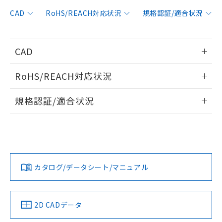
非含有に対応した製品が提供可能な商品で
す。
CAD
RoHS/REACH対応状況
規格認証/適合状況
対応予定：EU RoHS指令（10物質）の非含
ご利用条件
有に対応した製品に切り替える予定のある
商品です。
CAD
対応予定なし：EU RoHS指令（10物質）の
以下の条件をお読みいただき、同意のうえ
非含有に非対応の商品で、対応品を出す予
情報更新：2006/4/1
ご利用ください。
定はありません。
RoHS/REACH対応状況
調査・確認中：EU RoHS指令（10物質）の
本サービスは、当社制御機器事業取扱
ログイン/会員登録いただくと、CADデータをダウンロー
※1 中国RoHS○×表
非含有の対応状況を調査中または確認中の
情報更新：2026/7/29
商品の当社在庫状況および標準価格
規格認証/適合状況
ドすることができます。
商品です。
(税抜)を提供させていただくもので
「○」：最大均質材料含有率が中国RoHSの
非該当品：ライセンス料など無形物で、有
EU RoHS
注意事項・凡例
す。
基準値以下であることを示します。
UL認証
CSA認証
CEマーキング
害物質有無と関係のない商品です。
当社制御機器事業取扱商品の中には、
「×」：最大均質材料含有率が中国RoHSの
仕入先様の事情により、非含有部品として
ログイン/会員登録
本サービスの対象外となる商品もある
Yes
Yes
Yes
基準値を超えていることを示します。
いたものが、含有品と判明した場合などや
当社は、これら貴社製品のうち、外国
対応状況
対応予定月
※1
※2
ことをご了承ください。
「－」：未確認です。当社販売部門へお問
むを得ず変更することがあります。
為替および外国貿易法に定める商品
在庫状況および標準価格照会結果は、
い合わせください。
カタログ/データシート/マニュアル
（以下｢規制貨物等」という）を輸出
対応済み
記載している更新日時点での社内デー
ダウンロードデータをご利用いただく前に、以下を必ずお読
*EU RoHS指令（10物質）：
または国外への提供する場合は、日本
記
タに基づき作成されるものであり、閲
説明
LR型式承認
DNV型式承認
BV型式承認
KR型式承
鉛(Pb) 1000ppm以下、 水銀(Hg) 1000ppm以下、 カド
みください。
*中国RoHS10物質の基準値 (GB/T26572)：
国政府の輸出許可(または役務取引許
（イギリス
（ノルウェー
（フランス
（韓国
号
覧された時点での実際の在庫および標
ミウム(Cd) 100ppm以下、
Pb(鉛) :1000ppm、 Hg(水銀) : 1000ppm、 Cd(カドミウ
ソフトウェアの使用条件
可)を取得するなどの必要な手続きを
六価クロム(Cr(Ⅵ)) 1000ppm以下、ポリ臭化ビフェニル
船舶規格）
船舶規格）
船舶規格）
船舶規格
ム) : 100ppm、
中国 RoHS
準価格とは異なる場合があることをご
注意事項・凡例
2D CADデータ
類(PBB) 1000ppm以下、ポリ臭化ジフェニルエーテル類
Cr(Ⅵ)(六価クロム) : 1000ppm、 PBBs(ポリ臭化ビフェ
とります。
了承ください。
(PBDE) 1000ppm以下、フタル酸ビス(2-エチルヘキシ
○
一定数以上の在庫あり
ニル類) : 1000ppm、 PBDEs(ポリ臭化ジフェニルエーテ
No
No
No
No
当社は規制貨物を破棄する場合は、完
ル) (DEHP)(別名：DOP) 1000ppm以下、フタル酸ブチ