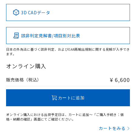
正式な納期状況および標準価格はお客
ル類) : 1000ppm、
ルベンジル（BBP） 1000ppm以下、フタル酸ジブチル
全に破砕するなど、違法に輸出されな
DBP(フタル酸ジブチル) : 1000ppm、 DIBP(フタル酸ジ
様のお取引先、またはお客様担当のオ
中国 RoHS表
※1 ※2
（DBP） 1000ppm以下、フタル酸ジイソブチル
イソブチル) : 1000ppm、 BBP(フタル酸ブチルベンジ
△
一定数には満たないが在庫あり
いよう必要な手段を講じます。
3D CADデータ
ムロン制御機器販売店・当社販売員に
(DIBP) 1000ppm以下
ル) : 1000ppm、
当社は貴社製品を、核兵器、ミサイ
但し、RoHS指令で産業用監視および制御機器に対する
DEHP(フタル酸ビス(2-エチルヘキシル)) : 1000ppm
この製品の規格認証/適合状況ページへ
Pb
ご相談ください。
Hg
Cd
Cr(VI)
適用除外項目は除く。
ル、化学兵器、生物兵器またはその他
－
在庫なし(最新の在庫状況につ
その他の認証はこちらのページからご検索ください
オムロン制御機器販売店や当社販売拠
フタル酸エステル類の４物質については閾値を超える意
武器並びにこれらの製造装置等に一切
いては、お客様のお取引先、ま
図的な使用がないことを確認しています。
点は「
販売ネットワーク
」をご確認
該非判定見解書/項目別対比表
※2 環境保護使用期限
O
使用いたしません。
O
O
O
たはお客様担当のオムロン制御
ください。
当社は、貴社製品を第三者に販売する
機器販売店・当社販売員にご確
在庫状況および標準価格結果を当社の
※2 対応予定月
「ｅ」：有害物質（10物質）のすべてが基
日本の外為法に基づく該非判定、およびEAR再輸出規制に関する見解が入手でき
場合は、上記1、2および3の内容を当
認ください)
事前の承諾なく第三者に漏洩または開
ます。
準値以下であることを示します。
該第三者に通知します。また当社は、
"対応済み"や非含有の記載がされた商品であっても、流通
示しないようお願いします。
部品在庫の切り替え状況などにより、予定
「10」：通常の使用状況下において有害物
販売先および販売に係わる関係者が違
在庫等で未対応品が混在する可能性があります。
マイパーツ機能（部品リスト作成サー
オンライン購入
空
受注生産機種、また在庫状況の
月が前後することがあります。
質が外部に漏えいし、環境に深刻な影響を
法に輸出するおそれがある場合は、取
非含有品が必要な際は、弊社営業部門もしくは販売店へお
ビス）をご利用いただくには、I-Web
白
情報を公開していない機種
及ぼさない年数を意味します。
り引きをいたしません。
問い合わせください。
メンバーズにご登録されている必要が
¥ 6,600
販売価格（税込）
「－」：未確認です。当社販売部門へお問
あります。
い合わせください。
お客様が当ウェブサイト上で当社にご
この製品のRoHS/REACH対応状況ページへ
※3 非含有証明書ダウンロード
登録された部品リストについて、当社
カートに追加
および当社の共同利用者が、当社の製
下記の非含有証明書をダウンロードするこ
品・サービスに関するお客様との取
とができます。
オンライン購入における出荷予定日は、カートに追加～「ご購入手続き：価
合意する
キャンセル
引・商談に必要な範囲で利用すること
格・納期の確認」画面にてご確認ください。
をご了承ください。
EU RoHS指令（10物質）の非含有証明書
カートをみる
※当社の共同利用者とは、
"個人情報
51物質の非含有証明書（当社基準）
の共同利用に関して"
の「1.共同利