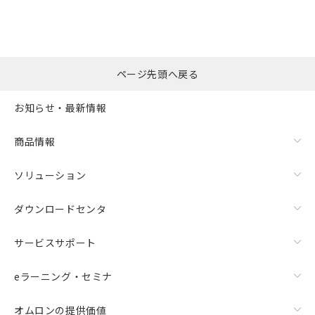
※本証明書は発行日時点で非含有を証明す
用者の範囲」に記載されている法人を
るもので、過去に遡って非含有を証明する
指します。
ものではありません。
また、RoHS指令のフタル酸エステル類４
物質の対応では、対応完了までの期間は出
ページ先頭へ戻る
荷製品に未対応品が混在することから備考
欄に対応日を記載しておりました。
お知らせ・最新情報
既に当社にて対応品への在庫切替を完了
していることから、特段のことがない限
り、2022年1月12日より割愛しておりま
商品情報
す。
ソリューション
ダウンロードセンタ
サービスサポート
eラーニング・セミナ
オムロンの提供価値