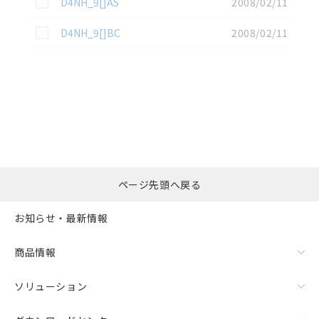
D4NH_9[]AS
2008/02/11
この資料を選択
D4NH_9[]BC
2008/02/11
選択したファイルを一
0
ページ先頭へ戻る
括ダウンロード
選択可能容量：
0.0
MB /
100
MB
お知らせ・最新情報
リセット
商品情報
ソリューション