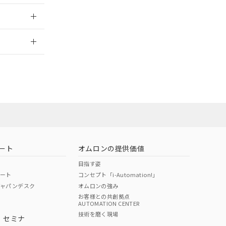
2026/7/29
ート
オムロンの提供価値
目指す姿
ポート
コンセプト「i-Automation!」
ジャパンデスク
オムロンの強み
お客様との共創拠点
AUTOMATION CENTER
DIBP
BBP
DEHP
環境保護
技術を磨く現場
・セミナ
状況ページへ
使用期限