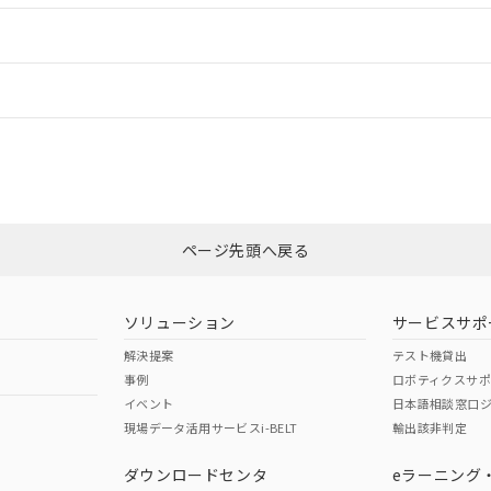
ードすることができます。
情報更新：
ログイン/会員登録
CCC認証
電波法
みください。
Yes
N/A
非含有証明書
※3
ページ先頭へ戻る
ダウンロードはこちら
型式承認
NK型式承認
ABS型式承認
韓国
（日本
（アメリカ
ソリューション
サービスサポ
舶規格）
船舶規格）
船舶規格）
解決提案
テスト機貸出
事例
ロボティクスサ
No
No
イベント
日本語相談窓口
現場データ活用サービスi-BELT
輸出該非判定
I)
PBBs
PBDEs
DBP
ダウンロードセンタ
eラーニング
この製品の規格認証/適合