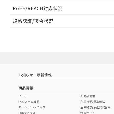
ログイン/会員登録いただくと、CADデータをダウンロ
RoHS/REACH対応状況
規格認証/適合状況
EU RoHS
注意事項・凡例
UL認証
CSA認証
CEマーキング
ダウンロードデータをご利用いただく前に、以下を必ずお読
Yes
Yes
Yes
対応状況
対応予定月
※1
※2
ソフトウェアの使用条件
対応済み
LR型式承認
DNV型式承認
BV型式承認
KR
（イギリス
（ノルウェー
（フランス
（
お知らせ・最新情報
中国 RoHS
注意事項・凡例
船舶規格）
船舶規格）
船舶規格）
船
商品情報
No
No
No
No
中国 RoHS表
※1 ※2
センサ
新商品情報
FAシステム機器
在庫状況/標準価格
取りつけ穴加工図
Pb
Hg
Cd
Cr(V
モーション/ドライブ
生産終了品/推奨代替品
ロボティクス
特設サイト