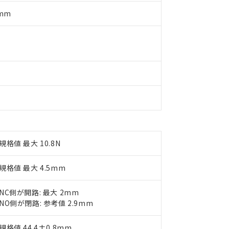
製品を第三者に販売する場合は、上記1、2および3の内容を当該第
機器販売店や当社販売拠点は「
販売ネットワーク
」をご確認くだ
販売先および販売に係わる関係者が違法に輸出するおそれがある場
用期限
5mm
び標準価格結果を当社の事前の承諾なく第三者に漏洩または開示し
え状況などにより、予定月が前後することがあります。
(最新の在庫状況については、お客様のお取引先、またはお客様担当
（10物質）のすべてが基準値以下であることを示します。
店・当社販売員にご確認ください)
能（部品リスト作成サービス）をご利用いただくには、I-Webメン
使用状況下において有害物質が外部に漏えいし、環境に深刻な影響を
あります。
機種、また在庫状況の情報を公開していない機種
ェブサイト上で当社にご登録された部品リストについて、当社およ
書ダウンロード
す。当社販売部門へお問い合わせください。
品・サービスに関するお客様との取引・商談に必要な範囲で利用す
合意する
キャンセル
書をダウンロードすることができます。
利用者とは、
"個人情報の共同利用に関して"
の「1.共同利用者の
します。
10物質）の非含有証明書
明書（当社基準）
日時点で非含有を証明するもので、過去に遡って非含有を証明するも
令のフタル酸エステル類４物質の対応では、対応完了までの期間は出
規格値 最大 10.8N
備考欄に対応日を記載しておりました。
品への在庫切替を完了していることから、特段のことがない限り、20
規格値 最大 4.5mm
す。
NC側が開路: 最大 2mm
NO側が閉路: 参考値 2.9mm
規格値 44.4±0.8mm