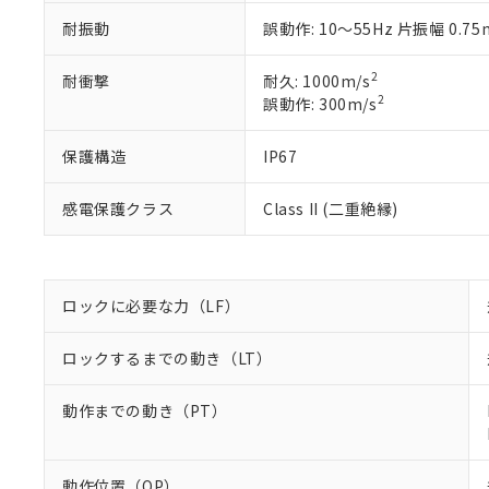
※2 対応予定月
当社は、貴社
オムロン制御
また当社は、
※2 環境保護使
耐振動
誤動作: 10～55Hz 片振幅 0.7
在庫状況およ
部品在庫の切り替
たしません。
－
在庫なし
す。
「ｅ」：有害物質
機器販売
2
耐衝撃
耐久: 1000m/s
マイパーツ機
「10」：通常の
2
誤動作: 300m/s
ている必要が
味します。
空
受注生産
お客様が当ウ
※3 非含有証明
「－」：未確認で
白
保護構造
IP67
が、当社の製
さい。
下記の非含有証明
※当社の共同
感電保護クラス
Class II (二重絶縁)
いる法人を指
EU RoHS指令（
51物質の非含有証
※本証明書は発行
また、RoHS指
ロックに必要な力（LF）
混在することから
既に当社にて対応
ロックするまでの動き（LT）
り割愛しておりま
動作までの動き（PT）
動作位置（OP）