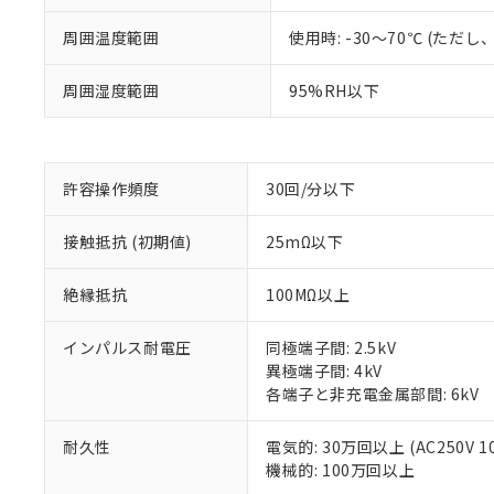
周囲温度範囲
使用時: -30～70℃ (た
周囲湿度範囲
95%RH以下
※1 対応状況
対応済み：EU
対応予定：EU R
許容操作頻度
30回/分以下
対応予定なし：EU
調査・確認中：EU
ご利用条件
非該当品：ライセ
接触抵抗 (初期値)
25mΩ以下
※1 中国RoHS
仕入先様の事情に
があります。
以下の条件をお読
絶縁抵抗
100MΩ以上
「○」：最大均質
「×」：最大均質
本サービスは
当社は、これ
*EU RoHS指令（10物
「－」：未確認で
インパルス耐電圧
同極端子間: 2.5kV
鉛(Pb) 1000ppm以下、
くものです。
う）を輸出ま
記
説明
六価クロム(Cr(Ⅵ)) 1
異極端子間: 4kV
当社制御機器
などの必要な
フタル酸ビス(2-エチルヘ
号
各端子と非充電金属部間: 6kV
*中国RoHS10物質の基準値 
ル（DBP） 1000ppm
在庫状況およ
当社は規制貨
Pb(鉛) :1000ppm、 Hg
但し、RoHS指令で産
のであり、閲
ます。
Cr(Ⅵ)(六価クロム) : 
フタル酸エステル類の４
○
一定数以
DBP(フタル酸ジブチル) :
い。
耐久性
電気的: 30万回以上 (AC250V 1
当社は貴社製
DEHP(フタル酸ビス(2-エ
正式な納期状
機械的: 100万回以上
置等に一切使
当社販売員に
△
一定数に