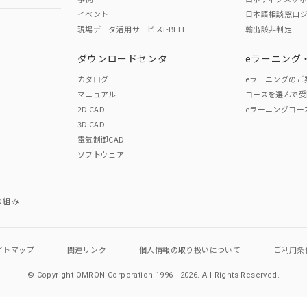
イベント
日本語相談窓口
現場データ活用サービスi-BELT
輸出該非判定
ダウンロードセンタ
eラーニング
カタログ
eラーニングのご
マニュアル
コースを選んで受
2D CAD
eラーニングコー
3D CAD
電気制御CAD
ソフトウェア
り組み
イトマップ
関連リンク
個人情報の
取り扱いについて
ご利用条
© Copyright OMRON Corporation 1996 - 2026.
All Rights Reserved.