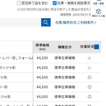
受注終了品を含む
在庫・価格を固定表示
在庫・価格
※2025年3月31日以前に受注が終了した商品は含まれません。
情報更新 :
2026/08/07 00:00
無料テスト機
在庫/販売状況 ご利用条件
標準価格
在庫状況
機種区分
（税抜）
ローラ・レバー形, フォームロックタイプ（金属レバー、樹脂ローラ）
¥4,600
標準在庫機種
△
プランジャ形
¥4,600
標準在庫機種
△
ジャ形
¥4,600
標準在庫機種
〇
バー形
¥4,600
標準在庫機種
〇
ンジャ形
¥4,600
標準在庫機種
〇