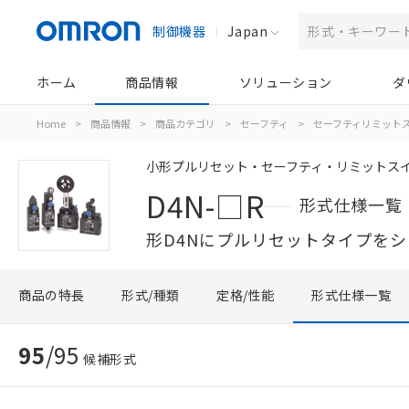
制御機器
Japan
ホーム
商品情報
ソリューション
ダ
Home
>
商品情報
>
商品カテゴリ
>
セーフティ
>
セーフティリミット
小形プルリセット・セーフティ・リミットス
D4N-□R
形式仕様一覧
形D4Nにプルリセットタイプを
商品の特長
形式/種類
定格/性能
形式仕様一覧
95
/
95
候補形式