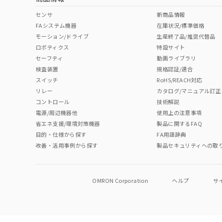
センサ
新商品情報
FAシステム機器
在庫状況/標準価格
モーション/ドライブ
生産終了品/推奨代替品
ロボティクス
特設サイト
セーフティ
動画ライブラリ
検査装置
規格認証/適合
スイッチ
RoHS/REACH対応
リレー
カタログ/マニュアル訂正
コントロール
技術解説
電源/周辺機器他
使用上の注意事項
省エネ支援/環境対策機器
製品に関するFAQ
目的・仕様から探す
FA用語辞典
改善・活用事例から探す
製品セキュリティへの取
OMRON Corporation
ヘルプ
サ