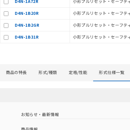
空
受注生産
D4N-1A72R
小形プルリセット・セーフティ・
お客様が当ウ
白
が、当社の製
D4N-1B20R
小形プルリセット・セーフティ・リ
さい。
※当社の共同
D4N-1B2GR
小形プルリセット・セーフティ・
いる法人を指
D4N-1B31R
小形プルリセット・セーフティ・リ
商品の特長
形式/種類
定格/性能
形式仕様一覧
お知らせ・最新情報
商品情報