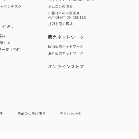
ジャパンデスク
オムロンの強み
お客様との共創拠点
AUTOMATION CENTER
技術を磨く現場
・セミナ
案内
販売ネットワーク
講する
国内販売ネットワーク
ス一覧（PDF）
海外販売ネットワーク
オンラインストア
件
商品のご承諾事項
Facebook