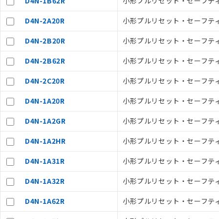
D4N-1B62R
小形プルリセット・セーフティ・
D4N-2A20R
小形プルリセット・セーフティ・リ
ご利用条件
D4N-2B20R
小形プルリセット・セーフティ・
D4N-2B62R
小形プルリセット・セーフティ・
以下の条件をお読
D4N-2C20R
小形プルリセット・セーフティ・リ
本サービスは
くものです。
D4N-1A20R
小形プルリセット・セーフティ・リ
記
説明
当社制御機器
号
在庫状況およ
D4N-1A2GR
小形プルリセット・セーフティ・
のであり、閲
○
一定数以
D4N-1A2HR
小形プルリセット・セーフティ・
い。
正式な納期状
D4N-1A31R
小形プルリセット・セーフティ・リ
当社販売員に
△
一定数に
オムロン制御
D4N-1A32R
小形プルリセット・セーフティ・リ
在庫状況およ
－
在庫なし
す。
機器販売
D4N-1A62R
小形プルリセット・セーフティ・
マイパーツ機
ている必要が