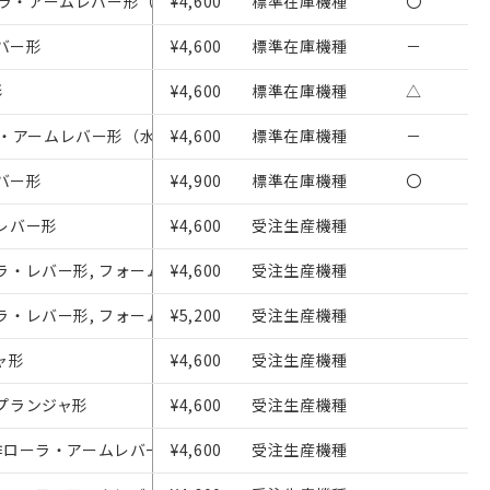
ローラ・アームレバー形（水平動作）
¥4,600
標準在庫機種
〇
レバー形
¥4,600
標準在庫機種
－
形
¥4,600
標準在庫機種
△
ーラ・アームレバー形（水平動作）
¥4,600
標準在庫機種
－
レバー形
¥4,900
標準在庫機種
〇
を提供させていただ
・レバー形
¥4,600
受注生産機種
をご了承ください。
基づき作成されるも
変ローラ・レバー形, フォームロックタイプ（金属レバー、樹脂ローラ）
¥4,600
受注生産機種
ことをご了承くださ
変ローラ・レバー形, フォームロックタイプ（金属レバー、ゴムローラ）
¥5,200
受注生産機種
ン制御機器販売店・
ャ形
¥4,600
受注生産機種
さい。
・プランジャ形
¥4,600
受注生産機種
ないようお願いしま
のオムロン制御
方向動作ローラ・アームレバー形（水平動作）
¥4,600
受注生産機種
バーズにご登録され