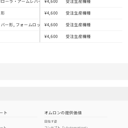
方向動作ローラ・アームレバー形（垂直動作）
¥4,600
受注生産機種
び当社の共同利用者
ることをご了承くだ
ー形
¥4,600
受注生産機種
範囲」に記載されて
ラ・レバー形, フォームロックタイプ（金属レバー、樹脂ローラ）
¥4,600
受注生産機種
¥4,600
受注生産機種
ート
オムロンの提供価値
目指す姿
ポート
コンセプト「i-Automation!」