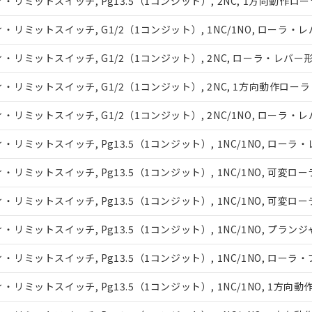
リミットスイッチ, Pg13.5（1コンジット）, 2NC, 1方向動作
ミットスイッチ, G1/2（1コンジット）, 1NC/1NO, ローラ・
リミットスイッチ, G1/2（1コンジット）, 2NC, ローラ・レバー
リミットスイッチ, G1/2（1コンジット）, 2NC, 1方向動作ロ
みいただき、同意のうえご利用ください。
ミットスイッチ, G1/2（1コンジット）, 2NC/1NO, ローラ・
、当社制御機器事業取扱商品の当社在庫状況および標準価格(税抜)
ミットスイッチ, Pg13.5（1コンジット）, 1NC/1NO, ローラ
事業取扱商品の中には、本サービスの対象外となる商品もあること
び標準価格照会結果は、記載している更新日時点での社内データに
リミットスイッチ, Pg13.5（1コンジット）, 1NC/1NO, 可
覧された時点での実際の在庫および標準価格とは異なる場合がある
上の在庫あり
リミットスイッチ, Pg13.5（1コンジット）, 1NC/1NO, 可
況および標準価格はお客様のお取引先、またはお客様担当のオムロ
ミットスイッチ, Pg13.5（1コンジット）, 1NC/1NO, プランジ
ご相談ください。
は満たないが在庫あり
機器販売店や当社販売拠点は「
販売ネットワーク
」をご確認くだ
ミットスイッチ, Pg13.5（1コンジット）, 1NC/1NO, ローラ
び標準価格結果を当社の事前の承諾なく第三者に漏洩または開示し
(最新の在庫状況については、お客様のお取引先、またはお客様担当
店・当社販売員にご確認ください)
リミットスイッチ, Pg13.5（1コンジット）, 1NC/1NO, 1
能（部品リスト作成サービス）をご利用いただくには、I-Webメン
あります。