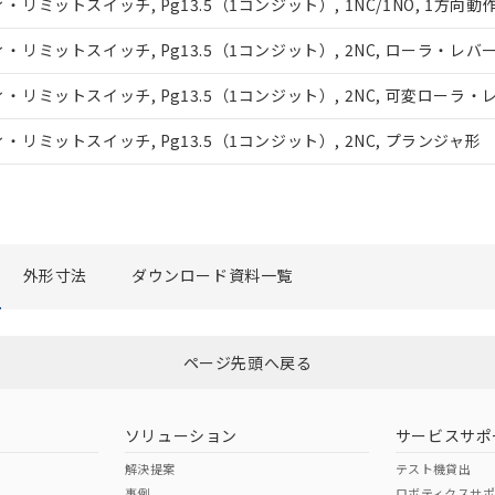
機種、また在庫状況の情報を公開していない機種
リミットスイッチ, Pg13.5（1コンジット）, 1NC/1NO, 1
ェブサイト上で当社にご登録された部品リストについて、当社およ
品・サービスに関するお客様との取引・商談に必要な範囲で利用す
ミットスイッチ, Pg13.5（1コンジット）, 2NC, ローラ・レバ
利用者とは、
"個人情報の共同利用に関して"
の「1.共同利用者の
リミットスイッチ, Pg13.5（1コンジット）, 2NC, 可変ロー
します。
ミットスイッチ, Pg13.5（1コンジット）, 2NC, プランジャ形
外形寸法
ダウンロード資料一覧
ページ先頭へ戻る
ソリューション
サービスサポ
解決提案
テスト機貸出
事例
ロボティクスサ