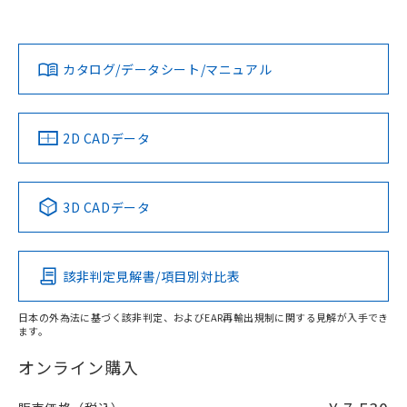
欄に対応日を記載しておりました。
既に当社にて対応品への在庫切替を完了
Yes
Yes
Yes
対応状況
対応予定月
※1
※2
していることから、特段のことがない限
ダウンロードデータをご利用いただく前に、以下を必ずお読
り、2022年1月12日より割愛しておりま
みください。
カタログ/データシート/マニュアル
対応済み
す。
ソフトウェアの使用条件
LR型式承認
DNV型式承認
BV型式承認
KR型式承
（イギリス
（ノルウェー
（フランス
（韓国
船舶規格）
船舶規格）
船舶規格）
船舶規格
中国 RoHS
注意事項・凡例
2D CADデータ
No
No
No
No
取りつけ穴加工図
中国 RoHS表
※1 ※2
3D CADデータ
この製品の規格認証/適合状況ページへ
Pb
Hg
Cd
Cr(VI)
その他の認証はこちらのページからご検索ください
該非判定見解書/項目別対比表
X
O
O
O
日本の外為法に基づく該非判定、およびEAR再輸出規制に関する見解が入手でき
ます。
"対応済み"や非含有の記載がされた商品であっても、流通
在庫等で未対応品が混在する可能性があります。
オンライン購入
非含有品が必要な際は、弊社営業部門もしくは販売店へお
問い合わせください。