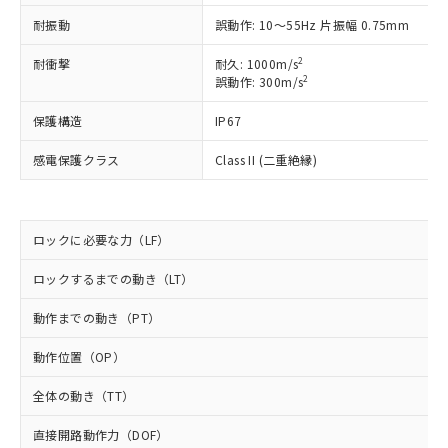
ご利用ください。
定はありません。
耐振動
誤動作: 10～55Hz 片振幅 0.75mm
調査・確認中：EU RoHS指令（10物質）の
本サービスは、当社制御機器事業取扱
※1 中国RoHS○×表
非含有の対応状況を調査中または確認中の
2
耐衝撃
耐久: 1000m/s
商品の当社在庫状況および標準価格
商品です。
2
誤動作: 300m/s
(税抜)を提供させていただくもので
「○」：最大均質材料含有率が中国RoHSの
非該当品：ライセンス料など無形物で、有
す。
基準値以下であることを示します。
害物質有無と関係のない商品です。
保護構造
IP67
当社制御機器事業取扱商品の中には、
「×」：最大均質材料含有率が中国RoHSの
仕入先様の事情により、非含有部品として
本サービスの対象外となる商品もある
基準値を超えていることを示します。
感電保護クラス
Class II (二重絶縁)
いたものが、含有品と判明した場合などや
当社は、これら貴社製品のうち、外国
ことをご了承ください。
「－」：未確認です。当社販売部門へお問
むを得ず変更することがあります。
為替および外国貿易法に定める商品
在庫状況および標準価格照会結果は、
い合わせください。
（以下｢規制貨物等」という）を輸出
記載している更新日時点での社内デー
*EU RoHS指令（10物質）：
または国外への提供する場合は、日本
記
タに基づき作成されるものであり、閲
説明
ロックに必要な力（LF）
鉛(Pb) 1000ppm以下、 水銀(Hg) 1000ppm以下、 カド
*中国RoHS10物質の基準値 (GB/T26572)：
国政府の輸出許可(または役務取引許
号
覧された時点での実際の在庫および標
ミウム(Cd) 100ppm以下、
Pb(鉛) :1000ppm、 Hg(水銀) : 1000ppm、 Cd(カドミウ
可)を取得するなどの必要な手続きを
六価クロム(Cr(Ⅵ)) 1000ppm以下、ポリ臭化ビフェニル
ム) : 100ppm、
準価格とは異なる場合があることをご
ロックするまでの動き（LT）
類(PBB) 1000ppm以下、ポリ臭化ジフェニルエーテル類
Cr(Ⅵ)(六価クロム) : 1000ppm、 PBBs(ポリ臭化ビフェ
とります。
了承ください。
(PBDE) 1000ppm以下、フタル酸ビス(2-エチルヘキシ
○
一定数以上の在庫あり
ニル類) : 1000ppm、 PBDEs(ポリ臭化ジフェニルエーテ
当社は規制貨物を破棄する場合は、完
ル) (DEHP)(別名：DOP) 1000ppm以下、フタル酸ブチ
動作までの動き（PT）
正式な納期状況および標準価格はお客
ル類) : 1000ppm、
ルベンジル（BBP） 1000ppm以下、フタル酸ジブチル
全に破砕するなど、違法に輸出されな
DBP(フタル酸ジブチル) : 1000ppm、 DIBP(フタル酸ジ
様のお取引先、またはお客様担当のオ
（DBP） 1000ppm以下、フタル酸ジイソブチル
イソブチル) : 1000ppm、 BBP(フタル酸ブチルベンジ
△
一定数には満たないが在庫あり
いよう必要な手段を講じます。
動作位置（OP）
ムロン制御機器販売店・当社販売員に
(DIBP) 1000ppm以下
ル) : 1000ppm、
当社は貴社製品を、核兵器、ミサイ
但し、RoHS指令で産業用監視および制御機器に対する
DEHP(フタル酸ビス(2-エチルヘキシル)) : 1000ppm
ご相談ください。
適用除外項目は除く。
全体の動き（TT）
ル、化学兵器、生物兵器またはその他
－
在庫なし(最新の在庫状況につ
オムロン制御機器販売店や当社販売拠
フタル酸エステル類の４物質については閾値を超える意
武器並びにこれらの製造装置等に一切
いては、お客様のお取引先、ま
図的な使用がないことを確認しています。
点は「
販売ネットワーク
」をご確認
直接開路動作力（DOF）
※2 環境保護使用期限
使用いたしません。
たはお客様担当のオムロン制御
ください。