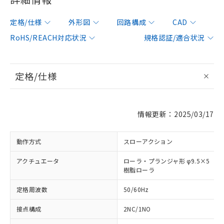
定格/仕様
外形図
回路構成
CAD
RoHS/REACH対応状況
規格認証/適合状況
定格/仕様
情報更新：2025/03/17
動作方式
スローアクション
アクチュエータ
ローラ・プランジャ形 φ9.5×5
樹脂ローラ
定格周波数
50/60Hz
接点構成
2NC/1NO