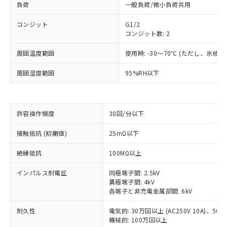
負荷
一般負荷/微小負荷共用
コンジット
G1/2
コンジット数: 2
周囲温度範囲
使用時: -30～70℃ (ただし、氷結
周囲湿度範囲
95%RH以下
許容操作頻度
30回/分以下
※1 対応状況
接触抵抗 (初期値)
25mΩ以下
対応済み：EU RoHS指令（10物質）の
絶縁抵抗
100MΩ以上
非含有に対応した製品が提供可能な商品で
す。
インパルス耐電圧
同極端子間: 2.5kV
対応予定：EU RoHS指令（10物質）の非含
異極端子間: 4kV
ご利用条件
各端子と非充電金属部間: 6kV
有に対応した製品に切り替える予定のある
商品です。
耐久性
電気的: 30万回以上 (AC250V 10A)、50万回
対応予定なし：EU RoHS指令（10物質）の
機械的: 100万回以上
以下の条件をお読みいただき、同意のうえ
非含有に非対応の商品で、対応品を出す予