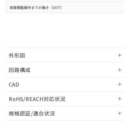
当社は、貴社製品を第三者に販売する
機器販売店・当社販売員にご確
在庫状況および標準価格結果を当社の
直接開路動作までの動き（DOT）
※2 対応予定月
「ｅ」：有害物質（10物質）のすべてが基
場合は、上記1、2および3の内容を当
認ください)
事前の承諾なく第三者に漏洩または開
準値以下であることを示します。
該第三者に通知します。また当社は、
示しないようお願いします。
部品在庫の切り替え状況などにより、予定
「10」：通常の使用状況下において有害物
販売先および販売に係わる関係者が違
マイパーツ機能（部品リスト作成サー
空
受注生産機種、また在庫状況の
月が前後することがあります。
質が外部に漏えいし、環境に深刻な影響を
法に輸出するおそれがある場合は、取
ビス）をご利用いただくには、I-Web
白
情報を公開していない機種
及ぼさない年数を意味します。
り引きをいたしません。
メンバーズにご登録されている必要が
「－」：未確認です。当社販売部門へお問
あります。
い合わせください。
お客様が当ウェブサイト上で当社にご
※3 非含有証明書ダウンロード
外形図
登録された部品リストについて、当社
および当社の共同利用者が、当社の製
下記の非含有証明書をダウンロードするこ
情報更新：2025/03/17
品・サービスに関するお客様との取
回路構成
とができます。
合意する
キャンセル
引・商談に必要な範囲で利用すること
をご了承ください。
情報更新：2025/03/17
EU RoHS指令（10物質）の非含有証明書
CAD
※当社の共同利用者とは、
"個人情報
51物質の非含有証明書（当社基準）
の共同利用に関して"
の「1.共同利
ログイン/会員登録いただくと、CADデータをダウンロー
※本証明書は発行日時点で非含有を証明す
用者の範囲」に記載されている法人を
RoHS/REACH対応状況
ドすることができます。
るもので、過去に遡って非含有を証明する
指します。
ものではありません。
情報更新：2026/7/29
規格認証/適合状況
また、RoHS指令のフタル酸エステル類４
物質の対応では、対応完了までの期間は出
ログイン/会員登録
EU RoHS
注意事項・凡例
荷製品に未対応品が混在することから備考
UL認証
CSA認証
CEマーキング