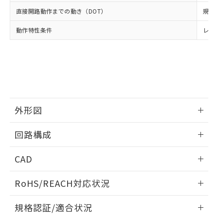
※2 環境保護使用期限
使用いたしません。
たはお客様担当のオムロン制御
ください。
直接開路動作までの動き（DOT）
規格値
当社は、貴社製品を第三者に販売する
機器販売店・当社販売員にご確
在庫状況および標準価格結果を当社の
※2 対応予定月
「ｅ」：有害物質（10物質）のすべてが基
場合は、上記1、2および3の内容を当
認ください)
事前の承諾なく第三者に漏洩または開
動作特性条件
レバ
準値以下であることを示します。
該第三者に通知します。また当社は、
示しないようお願いします。
部品在庫の切り替え状況などにより、予定
「10」：通常の使用状況下において有害物
販売先および販売に係わる関係者が違
マイパーツ機能（部品リスト作成サー
空
受注生産機種、また在庫状況の
月が前後することがあります。
質が外部に漏えいし、環境に深刻な影響を
法に輸出するおそれがある場合は、取
ビス）をご利用いただくには、I-Web
白
情報を公開していない機種
及ぼさない年数を意味します。
り引きをいたしません。
メンバーズにご登録されている必要が
「－」：未確認です。当社販売部門へお問
あります。
い合わせください。
お客様が当ウェブサイト上で当社にご
※3 非含有証明書ダウンロード
登録された部品リストについて、当社
外形図
および当社の共同利用者が、当社の製
下記の非含有証明書をダウンロードするこ
品・サービスに関するお客様との取
とができます。
情報更新：2025/03/17
合意する
キャンセル
引・商談に必要な範囲で利用すること
回路構成
をご了承ください。
EU RoHS指令（10物質）の非含有証明書
※当社の共同利用者とは、
"個人情報
情報更新：2025/03/17
CAD
51物質の非含有証明書（当社基準）
の共同利用に関して"
の「1.共同利
※本証明書は発行日時点で非含有を証明す
用者の範囲」に記載されている法人を
ログイン/会員登録いただくと、CADデータをダウンロー
るもので、過去に遡って非含有を証明する
RoHS/REACH対応状況
指します。
ドすることができます。
ものではありません。
また、RoHS指令のフタル酸エステル類４
情報更新：2026/7/29
規格認証/適合状況
物質の対応では、対応完了までの期間は出