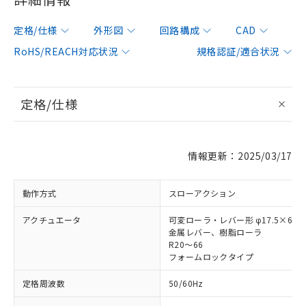
定格/仕様
外形図
回路構成
CAD
RoHS/REACH対応状況
規格認証/適合状況
定格/仕様
情報更新：2025/03/17
動作方式
スローアクション
アクチュエータ
可変ローラ・レバー形 φ17.5×6.8
金属レバー、樹脂ローラ
R20～66
フォームロックタイプ
定格周波数
50/60Hz