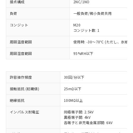
接点構成
2NC/1NO
負荷
一般負荷/微小負荷共用
コンジット
M20
コンジット数: 1
周囲温度範囲
使用時: -30～70℃ (ただし、氷結
周囲湿度範囲
95%RH以下
許容操作頻度
30回/分以下
※1 対応状況
接触抵抗 (初期値)
25mΩ以下
対応済み：EU RoHS指令（10物質）の
非含有に対応した製品が提供可能な商品で
絶縁抵抗
100MΩ以上
す。
対応予定：EU RoHS指令（10物質）の非含
インパルス耐電圧
同極端子間: 2.5kV
ご利用条件
異極端子間: 4kV
有に対応した製品に切り替える予定のある
各端子と非充電金属部間: 6kV
商品です。
対応予定なし：EU RoHS指令（10物質）の