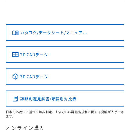
荷製品に未対応品が混在することから備考
ログイン/会員登録
EU RoHS
注意事項・凡例
欄に対応日を記載しておりました。
UL認証
CSA認証
CEマーキング
既に当社にて対応品への在庫切替を完了
Yes
Yes
Yes
していることから、特段のことがない限
対応状況
対応予定月
※1
※2
ダウンロードデータをご利用いただく前に、以下を必ずお読
り、2022年1月12日より割愛しておりま
みください。
す。
カタログ/データシート/マニュアル
対応済み
ソフトウェアの使用条件
LR型式承認
DNV型式承認
BV型式承認
KR型式承
（イギリス
（ノルウェー
（フランス
（韓国
船舶規格）
船舶規格）
船舶規格）
船舶規格
中国 RoHS
注意事項・凡例
2D CADデータ
No
No
No
No
取りつけ穴加工図
中国 RoHS表
※1 ※2
3D CADデータ
この製品の規格認証/適合状況ページへ
Pb
Hg
Cd
Cr(VI)
その他の認証はこちらのページからご検索ください
該非判定見解書/項目別対比表
O
O
O
O
日本の外為法に基づく該非判定、およびEAR再輸出規制に関する見解が入手でき
ます。
"対応済み"や非含有の記載がされた商品であっても、流通
在庫等で未対応品が混在する可能性があります。
オンライン購入