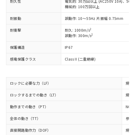
耐久性
電気的: 30万回以上 (AC250V 10A)、50万回
以下の条件をお読みいただき、同意のうえ
非含有に非対応の商品で、対応品を出す予
機械的: 100万回以上
ご利用ください。
定はありません。
調査・確認中：EU RoHS指令（10物質）の
耐振動
誤動作: 10～55Hz 片振幅 0.75mm
本サービスは、当社制御機器事業取扱
※1 中国RoHS○×表
非含有の対応状況を調査中または確認中の
商品の当社在庫状況および標準価格
商品です。
2
耐衝撃
耐久: 1000m/s
(税抜)を提供させていただくもので
「○」：最大均質材料含有率が中国RoHSの
2
非該当品：ライセンス料など無形物で、有
誤動作: 300m/s
す。
基準値以下であることを示します。
害物質有無と関係のない商品です。
当社制御機器事業取扱商品の中には、
「×」：最大均質材料含有率が中国RoHSの
保護構造
IP67
仕入先様の事情により、非含有部品として
本サービスの対象外となる商品もある
基準値を超えていることを示します。
いたものが、含有品と判明した場合などや
当社は、これら貴社製品のうち、外国
ことをご了承ください。
感電保護クラス
Class II (二重絶縁)
「－」：未確認です。当社販売部門へお問
むを得ず変更することがあります。
為替および外国貿易法に定める商品
在庫状況および標準価格照会結果は、
い合わせください。
（以下｢規制貨物等」という）を輸出
記載している更新日時点での社内デー
*EU RoHS指令（10物質）：
または国外への提供する場合は、日本
記
タに基づき作成されるものであり、閲
説明
鉛(Pb) 1000ppm以下、 水銀(Hg) 1000ppm以下、 カド
*中国RoHS10物質の基準値 (GB/T26572)：
国政府の輸出許可(または役務取引許
号
覧された時点での実際の在庫および標
ミウム(Cd) 100ppm以下、
ロックに必要な力（LF）
規格値
Pb(鉛) :1000ppm、 Hg(水銀) : 1000ppm、 Cd(カドミウ
可)を取得するなどの必要な手続きを
六価クロム(Cr(Ⅵ)) 1000ppm以下、ポリ臭化ビフェニル
ム) : 100ppm、
準価格とは異なる場合があることをご
類(PBB) 1000ppm以下、ポリ臭化ジフェニルエーテル類
Cr(Ⅵ)(六価クロム) : 1000ppm、 PBBs(ポリ臭化ビフェ
とります。
ロックするまでの動き（LT）
規格値
了承ください。
(PBDE) 1000ppm以下、フタル酸ビス(2-エチルヘキシ
○
一定数以上の在庫あり
ニル類) : 1000ppm、 PBDEs(ポリ臭化ジフェニルエーテ
当社は規制貨物を破棄する場合は、完
ル) (DEHP)(別名：DOP) 1000ppm以下、フタル酸ブチ
正式な納期状況および標準価格はお客
ル類) : 1000ppm、
ルベンジル（BBP） 1000ppm以下、フタル酸ジブチル
全に破砕するなど、違法に輸出されな
DBP(フタル酸ジブチル) : 1000ppm、 DIBP(フタル酸ジ
動作までの動き（PT）
NC側
様のお取引先、またはお客様担当のオ
（DBP） 1000ppm以下、フタル酸ジイソブチル
イソブチル) : 1000ppm、 BBP(フタル酸ブチルベンジ
△
一定数には満たないが在庫あり
いよう必要な手段を講じます。
ムロン制御機器販売店・当社販売員に
(DIBP) 1000ppm以下
ル) : 1000ppm、
全体の動き（TT）
参考値
当社は貴社製品を、核兵器、ミサイ
但し、RoHS指令で産業用監視および制御機器に対する
DEHP(フタル酸ビス(2-エチルヘキシル)) : 1000ppm
ご相談ください。
適用除外項目は除く。
ル、化学兵器、生物兵器またはその他
－
在庫なし(最新の在庫状況につ
オムロン制御機器販売店や当社販売拠
フタル酸エステル類の４物質については閾値を超える意
直接開路動作力（DOF）
規格値
武器並びにこれらの製造装置等に一切
いては、お客様のお取引先、ま
図的な使用がないことを確認しています。
点は「
販売ネットワーク
」をご確認