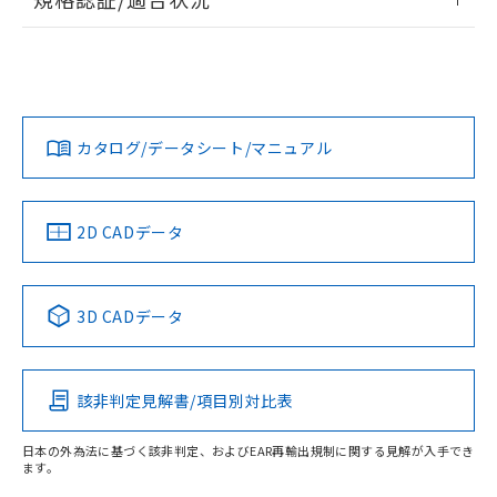
荷製品に未対応品が混在することから備考
ログイン/会員登録
EU RoHS
注意事項・凡例
欄に対応日を記載しておりました。
UL認証
CSA認証
CEマーキング
既に当社にて対応品への在庫切替を完了
していることから、特段のことがない限
Yes
Yes
Yes
対応状況
対応予定月
り、2022年1月12日より割愛しておりま
※1
※2
ダウンロードデータをご利用いただく前に、以下を必ずお読
す。
みください。
カタログ/データシート/マニュアル
対応済み
ソフトウェアの使用条件
LR型式承認
DNV型式承認
BV型式承認
KR型式承
（イギリス
（ノルウェー
（フランス
（韓国
船舶規格）
船舶規格）
船舶規格）
船舶規格
中国 RoHS
注意事項・凡例
2D CADデータ
No
No
No
No
取りつけ穴加工図
中国 RoHS表
※1 ※2
3D CADデータ
この製品の規格認証/適合状況ページへ
Pb
Hg
Cd
Cr(VI)
その他の認証はこちらのページからご検索ください
該非判定見解書/項目別対比表
O
O
O
O
日本の外為法に基づく該非判定、およびEAR再輸出規制に関する見解が入手でき
ます。
"対応済み"や非含有の記載がされた商品であっても、流通