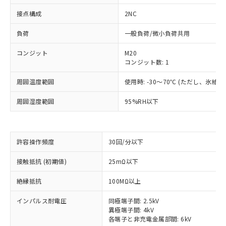
接点構成
2NC
負荷
一般負荷/微小負荷共用
コンジット
M20
コンジット数: 1
周囲温度範囲
使用時: -30～70℃ (ただし、氷結
周囲湿度範囲
95%RH以下
※1 対応状況
許容操作頻度
30回/分以下
接触抵抗 (初期値)
25mΩ以下
対応済み：EU RoHS指令（10物質）の
非含有に対応した製品が提供可能な商品で
絶縁抵抗
100MΩ以上
す。
対応予定：EU RoHS指令（10物質）の非含
インパルス耐電圧
同極端子間: 2.5kV
ご利用条件
有に対応した製品に切り替える予定のある
異極端子間: 4kV
商品です。
各端子と非充電金属部間: 6kV