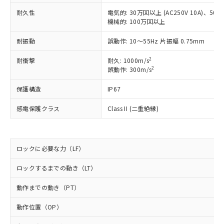
対応予定なし：EU RoHS指令（10物質）の
以下の条件をお読みいただき、同意のうえ
非含有に非対応の商品で、対応品を出す予
耐久性
電気的: 30万回以上 (AC250V 10A)、50万回
ご利用ください。
機械的: 100万回以上
定はありません。
調査・確認中：EU RoHS指令（10物質）の
本サービスは、当社制御機器事業取扱
耐振動
※1 中国RoHS○×表
誤動作: 10～55Hz 片振幅 0.75mm
非含有の対応状況を調査中または確認中の
商品の当社在庫状況および標準価格
商品です。
(税抜)を提供させていただくもので
2
耐衝撃
耐久: 1000m/s
「○」：最大均質材料含有率が中国RoHSの
非該当品：ライセンス料など無形物で、有
す。
2
誤動作: 300m/s
基準値以下であることを示します。
害物質有無と関係のない商品です。
当社制御機器事業取扱商品の中には、
「×」：最大均質材料含有率が中国RoHSの
仕入先様の事情により、非含有部品として
保護構造
IP67
本サービスの対象外となる商品もある
基準値を超えていることを示します。
いたものが、含有品と判明した場合などや
当社は、これら貴社製品のうち、外国
ことをご了承ください。
「－」：未確認です。当社販売部門へお問
むを得ず変更することがあります。
為替および外国貿易法に定める商品
感電保護クラス
Class II (二重絶縁)
在庫状況および標準価格照会結果は、
い合わせください。
（以下｢規制貨物等」という）を輸出
記載している更新日時点での社内デー
*EU RoHS指令（10物質）：
または国外への提供する場合は、日本
記
タに基づき作成されるものであり、閲
説明
鉛(Pb) 1000ppm以下、 水銀(Hg) 1000ppm以下、 カド
*中国RoHS10物質の基準値 (GB/T26572)：
国政府の輸出許可(または役務取引許
号
覧された時点での実際の在庫および標
ミウム(Cd) 100ppm以下、
Pb(鉛) :1000ppm、 Hg(水銀) : 1000ppm、 Cd(カドミウ
ロックに必要な力（LF）
可)を取得するなどの必要な手続きを
六価クロム(Cr(Ⅵ)) 1000ppm以下、ポリ臭化ビフェニル
ム) : 100ppm、
準価格とは異なる場合があることをご
類(PBB) 1000ppm以下、ポリ臭化ジフェニルエーテル類
Cr(Ⅵ)(六価クロム) : 1000ppm、 PBBs(ポリ臭化ビフェ
とります。
了承ください。
(PBDE) 1000ppm以下、フタル酸ビス(2-エチルヘキシ
○
一定数以上の在庫あり
ニル類) : 1000ppm、 PBDEs(ポリ臭化ジフェニルエーテ
ロックするまでの動き（LT）
当社は規制貨物を破棄する場合は、完
ル) (DEHP)(別名：DOP) 1000ppm以下、フタル酸ブチ
正式な納期状況および標準価格はお客
ル類) : 1000ppm、
ルベンジル（BBP） 1000ppm以下、フタル酸ジブチル
全に破砕するなど、違法に輸出されな
DBP(フタル酸ジブチル) : 1000ppm、 DIBP(フタル酸ジ
様のお取引先、またはお客様担当のオ
動作までの動き（PT）
（DBP） 1000ppm以下、フタル酸ジイソブチル
イソブチル) : 1000ppm、 BBP(フタル酸ブチルベンジ
△
一定数には満たないが在庫あり
いよう必要な手段を講じます。
ムロン制御機器販売店・当社販売員に
(DIBP) 1000ppm以下
ル) : 1000ppm、
当社は貴社製品を、核兵器、ミサイ
但し、RoHS指令で産業用監視および制御機器に対する
DEHP(フタル酸ビス(2-エチルヘキシル)) : 1000ppm
ご相談ください。
動作位置（OP）
適用除外項目は除く。
ル、化学兵器、生物兵器またはその他
－
在庫なし(最新の在庫状況につ
オムロン制御機器販売店や当社販売拠
フタル酸エステル類の４物質については閾値を超える意