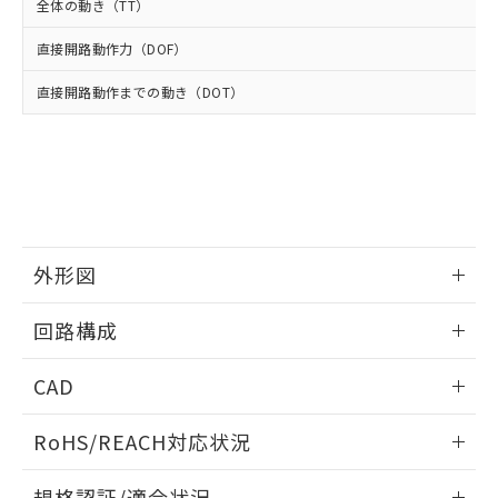
武器並びにこれらの製造装置等に一切
いては、お客様のお取引先、ま
図的な使用がないことを確認しています。
全体の動き（TT）
点は「
販売ネットワーク
」をご確認
※2 環境保護使用期限
使用いたしません。
たはお客様担当のオムロン制御
ください。
当社は、貴社製品を第三者に販売する
直接開路動作力（DOF）
機器販売店・当社販売員にご確
在庫状況および標準価格結果を当社の
※2 対応予定月
「ｅ」：有害物質（10物質）のすべてが基
場合は、上記1、2および3の内容を当
認ください)
事前の承諾なく第三者に漏洩または開
準値以下であることを示します。
直接開路動作までの動き（DOT）
該第三者に通知します。また当社は、
示しないようお願いします。
部品在庫の切り替え状況などにより、予定
「10」：通常の使用状況下において有害物
販売先および販売に係わる関係者が違
マイパーツ機能（部品リスト作成サー
空
受注生産機種、また在庫状況の
月が前後することがあります。
質が外部に漏えいし、環境に深刻な影響を
法に輸出するおそれがある場合は、取
ビス）をご利用いただくには、I-Web
白
情報を公開していない機種
及ぼさない年数を意味します。
り引きをいたしません。
メンバーズにご登録されている必要が
「－」：未確認です。当社販売部門へお問
あります。
い合わせください。
お客様が当ウェブサイト上で当社にご
※3 非含有証明書ダウンロード
登録された部品リストについて、当社
および当社の共同利用者が、当社の製
外形図
下記の非含有証明書をダウンロードするこ
品・サービスに関するお客様との取
とができます。
合意する
キャンセル
引・商談に必要な範囲で利用すること
情報更新：2025/03/17
回路構成
をご了承ください。
EU RoHS指令（10物質）の非含有証明書
※当社の共同利用者とは、
"個人情報
情報更新：2025/03/17
51物質の非含有証明書（当社基準）
の共同利用に関して"
の「1.共同利
CAD
※本証明書は発行日時点で非含有を証明す
用者の範囲」に記載されている法人を
るもので、過去に遡って非含有を証明する
ログイン/会員登録いただくと、CADデータをダウンロー
指します。
RoHS/REACH対応状況
ものではありません。
ドすることができます。
また、RoHS指令のフタル酸エステル類４
情報更新：2026/7/29
物質の対応では、対応完了までの期間は出
規格認証/適合状況