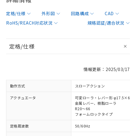
定格/仕様
外形図
回路構成
CAD
RoHS/REACH対応状況
規格認証/適合状況
定格/仕様
情報更新：2025/03/17
動作方式
スローアクション
アクチュエータ
可変ローラ・レバー形 φ17.5×6.8
金属レバー、樹脂ローラ
R20～66
フォームロックタイプ
定格周波数
50/60Hz