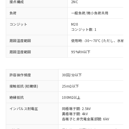
接点構成
2NC
負荷
一般負荷/微小負荷共用
コンジット
M20
コンジット数: 1
周囲温度範囲
使用時: -30～70℃ (ただし、氷結
周囲湿度範囲
95%RH以下
許容操作頻度
30回/分以下
※1 対応状況
接触抵抗 (初期値)
25mΩ以下
対応済み：EU RoHS指令（10物質）の
非含有に対応した製品が提供可能な商品で
絶縁抵抗
100MΩ以上
す。
対応予定：EU RoHS指令（10物質）の非含
インパルス耐電圧
同極端子間: 2.5kV
ご利用条件
異極端子間: 4kV
有に対応した製品に切り替える予定のある
各端子と非充電金属部間: 6kV
商品です。
対応予定なし：EU RoHS指令（10物質）の