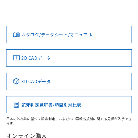
荷製品に未対応品が混在することから備考
ログイン/会員登録
EU RoHS
注意事項・凡例
欄に対応日を記載しておりました。
UL認証
CSA認証
CEマーキング
既に当社にて対応品への在庫切替を完了
Yes
Yes
Yes
していることから、特段のことがない限
対応状況
対応予定月
※1
※2
ダウンロードデータをご利用いただく前に、以下を必ずお読
り、2022年1月12日より割愛しておりま
みください。
す。
カタログ/データシート/マニュアル
対応済み
ソフトウェアの使用条件
LR型式承認
DNV型式承認
BV型式承認
KR型式承
（イギリス
（ノルウェー
（フランス
（韓国
船舶規格）
船舶規格）
船舶規格）
船舶規格
中国 RoHS
注意事項・凡例
2D CADデータ
No
No
No
No
取りつけ穴加工図
中国 RoHS表
※1 ※2
3D CADデータ
この製品の規格認証/適合状況ページへ
Pb
Hg
Cd
Cr(VI)
その他の認証はこちらのページからご検索ください
該非判定見解書/項目別対比表
O
O
O
O
日本の外為法に基づく該非判定、およびEAR再輸出規制に関する見解が入手でき
ます。
"対応済み"や非含有の記載がされた商品であっても、流通
在庫等で未対応品が混在する可能性があります。
オンライン購入