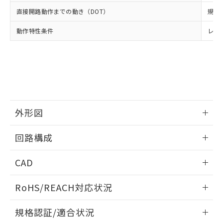
※2 環境保護使用期限
使用いたしません。
たはお客様担当のオムロン制御
ください。
直接開路動作までの動き（DOT）
規格値
当社は、貴社製品を第三者に販売する
機器販売店・当社販売員にご確
在庫状況および標準価格結果を当社の
※2 対応予定月
「ｅ」：有害物質（10物質）のすべてが基
場合は、上記1、2および3の内容を当
認ください)
事前の承諾なく第三者に漏洩または開
動作特性条件
レバ
準値以下であることを示します。
該第三者に通知します。また当社は、
示しないようお願いします。
部品在庫の切り替え状況などにより、予定
「10」：通常の使用状況下において有害物
販売先および販売に係わる関係者が違
マイパーツ機能（部品リスト作成サー
空
受注生産機種、また在庫状況の
月が前後することがあります。
質が外部に漏えいし、環境に深刻な影響を
法に輸出するおそれがある場合は、取
ビス）をご利用いただくには、I-Web
白
情報を公開していない機種
及ぼさない年数を意味します。
り引きをいたしません。
メンバーズにご登録されている必要が
「－」：未確認です。当社販売部門へお問
あります。
い合わせください。
お客様が当ウェブサイト上で当社にご
※3 非含有証明書ダウンロード
登録された部品リストについて、当社
外形図
および当社の共同利用者が、当社の製
下記の非含有証明書をダウンロードするこ
品・サービスに関するお客様との取
とができます。
情報更新：2025/03/17
合意する
キャンセル
引・商談に必要な範囲で利用すること
回路構成
をご了承ください。
EU RoHS指令（10物質）の非含有証明書
※当社の共同利用者とは、
"個人情報
情報更新：2025/03/17
CAD
51物質の非含有証明書（当社基準）
の共同利用に関して"
の「1.共同利
※本証明書は発行日時点で非含有を証明す
用者の範囲」に記載されている法人を
ログイン/会員登録いただくと、CADデータをダウンロー
るもので、過去に遡って非含有を証明する
RoHS/REACH対応状況
指します。
ドすることができます。
ものではありません。
また、RoHS指令のフタル酸エステル類４
情報更新：2026/7/29
規格認証/適合状況
物質の対応では、対応完了までの期間は出