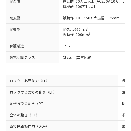
耐久性
電気的: 30万回以上 (AC250V 10A)、50万回
以下の条件をお読みいただき、同意のうえ
非含有に非対応の商品で、対応品を出す予
機械的: 100万回以上
ご利用ください。
定はありません。
調査・確認中：EU RoHS指令（10物質）の
耐振動
誤動作: 10～55Hz 片振幅 0.75mm
本サービスは、当社制御機器事業取扱
※1 中国RoHS○×表
非含有の対応状況を調査中または確認中の
商品の当社在庫状況および標準価格
商品です。
2
耐衝撃
耐久: 1000m/s
(税抜)を提供させていただくもので
「○」：最大均質材料含有率が中国RoHSの
2
非該当品：ライセンス料など無形物で、有
誤動作: 300m/s
す。
基準値以下であることを示します。
害物質有無と関係のない商品です。
当社制御機器事業取扱商品の中には、
「×」：最大均質材料含有率が中国RoHSの
保護構造
IP67
仕入先様の事情により、非含有部品として
本サービスの対象外となる商品もある
基準値を超えていることを示します。
いたものが、含有品と判明した場合などや
当社は、これら貴社製品のうち、外国
ことをご了承ください。
感電保護クラス
Class II (二重絶縁)
「－」：未確認です。当社販売部門へお問
むを得ず変更することがあります。
為替および外国貿易法に定める商品
在庫状況および標準価格照会結果は、
い合わせください。
（以下｢規制貨物等」という）を輸出
記載している更新日時点での社内デー
*EU RoHS指令（10物質）：
または国外への提供する場合は、日本
記
タに基づき作成されるものであり、閲
説明
鉛(Pb) 1000ppm以下、 水銀(Hg) 1000ppm以下、 カド
*中国RoHS10物質の基準値 (GB/T26572)：
国政府の輸出許可(または役務取引許
号
覧された時点での実際の在庫および標
ミウム(Cd) 100ppm以下、
ロックに必要な力（LF）
規格値
Pb(鉛) :1000ppm、 Hg(水銀) : 1000ppm、 Cd(カドミウ
可)を取得するなどの必要な手続きを
六価クロム(Cr(Ⅵ)) 1000ppm以下、ポリ臭化ビフェニル
ム) : 100ppm、
準価格とは異なる場合があることをご
類(PBB) 1000ppm以下、ポリ臭化ジフェニルエーテル類
Cr(Ⅵ)(六価クロム) : 1000ppm、 PBBs(ポリ臭化ビフェ
とります。
ロックするまでの動き（LT）
規格値
了承ください。
(PBDE) 1000ppm以下、フタル酸ビス(2-エチルヘキシ
○
一定数以上の在庫あり
ニル類) : 1000ppm、 PBDEs(ポリ臭化ジフェニルエーテ
当社は規制貨物を破棄する場合は、完
ル) (DEHP)(別名：DOP) 1000ppm以下、フタル酸ブチ
正式な納期状況および標準価格はお客
ル類) : 1000ppm、
ルベンジル（BBP） 1000ppm以下、フタル酸ジブチル
全に破砕するなど、違法に輸出されな
DBP(フタル酸ジブチル) : 1000ppm、 DIBP(フタル酸ジ
動作までの動き（PT）
NC側
様のお取引先、またはお客様担当のオ
（DBP） 1000ppm以下、フタル酸ジイソブチル
イソブチル) : 1000ppm、 BBP(フタル酸ブチルベンジ
△
一定数には満たないが在庫あり
いよう必要な手段を講じます。
ムロン制御機器販売店・当社販売員に
(DIBP) 1000ppm以下
ル) : 1000ppm、
全体の動き（TT）
参考値
当社は貴社製品を、核兵器、ミサイ
但し、RoHS指令で産業用監視および制御機器に対する
DEHP(フタル酸ビス(2-エチルヘキシル)) : 1000ppm
ご相談ください。
適用除外項目は除く。
ル、化学兵器、生物兵器またはその他
－
在庫なし(最新の在庫状況につ
オムロン制御機器販売店や当社販売拠
フタル酸エステル類の４物質については閾値を超える意
直接開路動作力（DOF）
規格値
武器並びにこれらの製造装置等に一切
いては、お客様のお取引先、ま
図的な使用がないことを確認しています。
点は「
販売ネットワーク
」をご確認