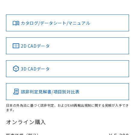
欄に対応日を記載しておりました。
既に当社にて対応品への在庫切替を完了
Yes
Yes
Yes
対応状況
対応予定月
※1
※2
していることから、特段のことがない限
ダウンロードデータをご利用いただく前に、以下を必ずお読
り、2022年1月12日より割愛しておりま
みください。
カタログ/データシート/マニュアル
対応済み
す。
ソフトウェアの使用条件
LR型式承認
DNV型式承認
BV型式承認
KR型式承
（イギリス
（ノルウェー
（フランス
（韓国
船舶規格）
船舶規格）
船舶規格）
船舶規格
中国 RoHS
注意事項・凡例
2D CADデータ
No
No
No
No
取りつけ穴加工図
中国 RoHS表
※1 ※2
3D CADデータ
この製品の規格認証/適合状況ページへ
Pb
Hg
Cd
Cr(VI)
その他の認証はこちらのページからご検索ください
該非判定見解書/項目別対比表
O
O
O
O
日本の外為法に基づく該非判定、およびEAR再輸出規制に関する見解が入手でき
ます。
"対応済み"や非含有の記載がされた商品であっても、流通
在庫等で未対応品が混在する可能性があります。
オンライン購入
非含有品が必要な際は、弊社営業部門もしくは販売店へお
問い合わせください。