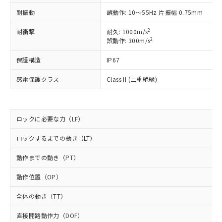
ご利用ください。
定はありません。
耐振動
誤動作: 10～55Hz 片振幅 0.75mm
調査・確認中：EU RoHS指令（10物質）の
本サービスは、当社制御機器事業取扱
※1 中国RoHS○×表
非含有の対応状況を調査中または確認中の
2
耐衝撃
耐久: 1000m/s
商品の当社在庫状況および標準価格
商品です。
2
誤動作: 300m/s
(税抜)を提供させていただくもので
「○」：最大均質材料含有率が中国RoHSの
非該当品：ライセンス料など無形物で、有
す。
基準値以下であることを示します。
害物質有無と関係のない商品です。
保護構造
IP67
当社制御機器事業取扱商品の中には、
「×」：最大均質材料含有率が中国RoHSの
仕入先様の事情により、非含有部品として
本サービスの対象外となる商品もある
基準値を超えていることを示します。
感電保護クラス
Class II (二重絶縁)
いたものが、含有品と判明した場合などや
当社は、これら貴社製品のうち、外国
ことをご了承ください。
「－」：未確認です。当社販売部門へお問
むを得ず変更することがあります。
為替および外国貿易法に定める商品
在庫状況および標準価格照会結果は、
い合わせください。
（以下｢規制貨物等」という）を輸出
記載している更新日時点での社内デー
*EU RoHS指令（10物質）：
または国外への提供する場合は、日本
記
タに基づき作成されるものであり、閲
説明
ロックに必要な力（LF）
鉛(Pb) 1000ppm以下、 水銀(Hg) 1000ppm以下、 カド
*中国RoHS10物質の基準値 (GB/T26572)：
国政府の輸出許可(または役務取引許
号
覧された時点での実際の在庫および標
ミウム(Cd) 100ppm以下、
Pb(鉛) :1000ppm、 Hg(水銀) : 1000ppm、 Cd(カドミウ
可)を取得するなどの必要な手続きを
六価クロム(Cr(Ⅵ)) 1000ppm以下、ポリ臭化ビフェニル
ム) : 100ppm、
準価格とは異なる場合があることをご
ロックするまでの動き（LT）
類(PBB) 1000ppm以下、ポリ臭化ジフェニルエーテル類
Cr(Ⅵ)(六価クロム) : 1000ppm、 PBBs(ポリ臭化ビフェ
とります。
了承ください。
(PBDE) 1000ppm以下、フタル酸ビス(2-エチルヘキシ
○
一定数以上の在庫あり
ニル類) : 1000ppm、 PBDEs(ポリ臭化ジフェニルエーテ
当社は規制貨物を破棄する場合は、完
ル) (DEHP)(別名：DOP) 1000ppm以下、フタル酸ブチ
動作までの動き（PT）
正式な納期状況および標準価格はお客
ル類) : 1000ppm、
ルベンジル（BBP） 1000ppm以下、フタル酸ジブチル
全に破砕するなど、違法に輸出されな
DBP(フタル酸ジブチル) : 1000ppm、 DIBP(フタル酸ジ
様のお取引先、またはお客様担当のオ
（DBP） 1000ppm以下、フタル酸ジイソブチル
イソブチル) : 1000ppm、 BBP(フタル酸ブチルベンジ
△
一定数には満たないが在庫あり
いよう必要な手段を講じます。
動作位置（OP）
ムロン制御機器販売店・当社販売員に
(DIBP) 1000ppm以下
ル) : 1000ppm、
当社は貴社製品を、核兵器、ミサイ
但し、RoHS指令で産業用監視および制御機器に対する
DEHP(フタル酸ビス(2-エチルヘキシル)) : 1000ppm
ご相談ください。
適用除外項目は除く。
全体の動き（TT）
ル、化学兵器、生物兵器またはその他
－
在庫なし(最新の在庫状況につ
オムロン制御機器販売店や当社販売拠
フタル酸エステル類の４物質については閾値を超える意
武器並びにこれらの製造装置等に一切
いては、お客様のお取引先、ま
図的な使用がないことを確認しています。
点は「
販売ネットワーク
」をご確認
直接開路動作力（DOF）
※2 環境保護使用期限
使用いたしません。
たはお客様担当のオムロン制御
ください。