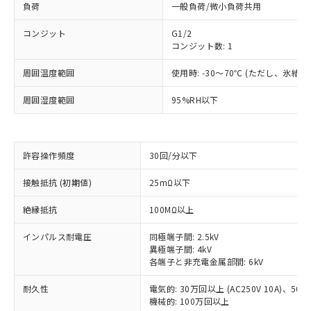
負荷
一般負荷/微小負荷共用
コンジット
G1/2
コンジット数: 1
周囲温度範囲
使用時: -30～70℃ (ただし、氷結
周囲湿度範囲
95%RH以下
許容操作頻度
30回/分以下
※1 対応状況
接触抵抗 (初期値)
25mΩ以下
対応済み：EU RoHS指令（10物質）の
絶縁抵抗
100MΩ以上
非含有に対応した製品が提供可能な商品で
す。
インパルス耐電圧
同極端子間: 2.5kV
対応予定：EU RoHS指令（10物質）の非含
異極端子間: 4kV
ご利用条件
各端子と非充電金属部間: 6kV
有に対応した製品に切り替える予定のある
商品です。
耐久性
電気的: 30万回以上 (AC250V 10A)、50万回
対応予定なし：EU RoHS指令（10物質）の
機械的: 100万回以上
以下の条件をお読みいただき、同意のうえ
非含有に非対応の商品で、対応品を出す予