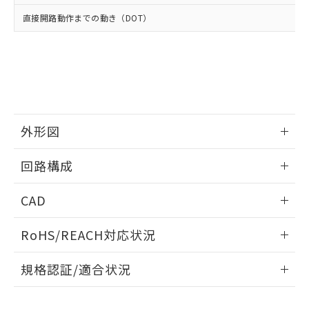
当社は、貴社製品を第三者に販売する
機器販売店・当社販売員にご確
在庫状況および標準価格結果を当社の
直接開路動作までの動き（DOT）
※2 対応予定月
「ｅ」：有害物質（10物質）のすべてが基
場合は、上記1、2および3の内容を当
認ください)
事前の承諾なく第三者に漏洩または開
準値以下であることを示します。
該第三者に通知します。また当社は、
示しないようお願いします。
部品在庫の切り替え状況などにより、予定
「10」：通常の使用状況下において有害物
販売先および販売に係わる関係者が違
マイパーツ機能（部品リスト作成サー
空
受注生産機種、また在庫状況の
月が前後することがあります。
質が外部に漏えいし、環境に深刻な影響を
法に輸出するおそれがある場合は、取
ビス）をご利用いただくには、I-Web
白
情報を公開していない機種
及ぼさない年数を意味します。
り引きをいたしません。
メンバーズにご登録されている必要が
「－」：未確認です。当社販売部門へお問
あります。
い合わせください。
お客様が当ウェブサイト上で当社にご
※3 非含有証明書ダウンロード
外形図
登録された部品リストについて、当社
および当社の共同利用者が、当社の製
下記の非含有証明書をダウンロードするこ
情報更新：2025/03/17
品・サービスに関するお客様との取
回路構成
とができます。
合意する
キャンセル
引・商談に必要な範囲で利用すること
をご了承ください。
情報更新：2025/03/17
EU RoHS指令（10物質）の非含有証明書
CAD
※当社の共同利用者とは、
"個人情報
51物質の非含有証明書（当社基準）
の共同利用に関して"
の「1.共同利
ログイン/会員登録いただくと、CADデータをダウンロー
※本証明書は発行日時点で非含有を証明す
用者の範囲」に記載されている法人を
RoHS/REACH対応状況
ドすることができます。
るもので、過去に遡って非含有を証明する
指します。
ものではありません。
情報更新：2026/7/29
規格認証/適合状況
また、RoHS指令のフタル酸エステル類４
物質の対応では、対応完了までの期間は出
ログイン/会員登録
EU RoHS
注意事項・凡例
荷製品に未対応品が混在することから備考
UL認証
CSA認証
CEマーキング