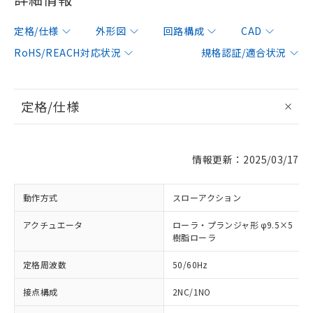
定格/仕様
外形図
回路構成
CAD
RoHS/REACH対応状況
規格認証/適合状況
定格/仕様
情報更新：2025/03/17
動作方式
スローアクション
アクチュエータ
ローラ・プランジャ形 φ9.5×5
樹脂ローラ
定格周波数
50/60Hz
接点構成
2NC/1NO