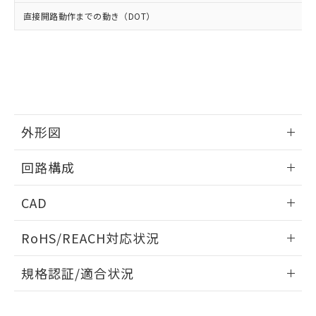
当社は、貴社製品を第三者に販売する
機器販売店・当社販売員にご確
在庫状況および標準価格結果を当社の
直接開路動作までの動き（DOT）
※2 対応予定月
「ｅ」：有害物質（10物質）のすべてが基
場合は、上記1、2および3の内容を当
認ください)
事前の承諾なく第三者に漏洩または開
準値以下であることを示します。
該第三者に通知します。また当社は、
示しないようお願いします。
部品在庫の切り替え状況などにより、予定
「10」：通常の使用状況下において有害物
販売先および販売に係わる関係者が違
マイパーツ機能（部品リスト作成サー
空
受注生産機種、また在庫状況の
月が前後することがあります。
質が外部に漏えいし、環境に深刻な影響を
法に輸出するおそれがある場合は、取
ビス）をご利用いただくには、I-Web
白
情報を公開していない機種
及ぼさない年数を意味します。
り引きをいたしません。
メンバーズにご登録されている必要が
「－」：未確認です。当社販売部門へお問
あります。
い合わせください。
お客様が当ウェブサイト上で当社にご
※3 非含有証明書ダウンロード
外形図
登録された部品リストについて、当社
および当社の共同利用者が、当社の製
下記の非含有証明書をダウンロードするこ
情報更新：2025/03/17
品・サービスに関するお客様との取
回路構成
とができます。
合意する
キャンセル
引・商談に必要な範囲で利用すること
をご了承ください。
情報更新：2025/03/17
EU RoHS指令（10物質）の非含有証明書
CAD
※当社の共同利用者とは、
"個人情報
51物質の非含有証明書（当社基準）
の共同利用に関して"
の「1.共同利
ログイン/会員登録いただくと、CADデータをダウンロー
※本証明書は発行日時点で非含有を証明す
用者の範囲」に記載されている法人を
RoHS/REACH対応状況
ドすることができます。
るもので、過去に遡って非含有を証明する
指します。
ものではありません。
情報更新：2026/7/29
規格認証/適合状況
また、RoHS指令のフタル酸エステル類４
物質の対応では、対応完了までの期間は出
ログイン/会員登録
EU RoHS
注意事項・凡例
荷製品に未対応品が混在することから備考
UL認証
CSA認証
CEマーキング