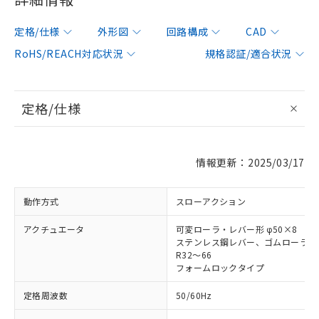
定格/仕様
外形図
回路構成
CAD
RoHS/REACH対応状況
規格認証/適合状況
定格/仕様
情報更新：2025/03/17
動作方式
スローアクション
アクチュエータ
可変ローラ・レバー形 φ50×8
ステンレス鋼レバー、ゴムローラ
R32～66
フォームロックタイプ
定格周波数
50/60Hz