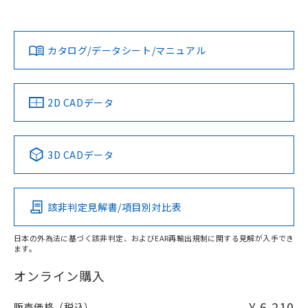
欄に対応日を記載しておりました。
既に当社にて対応品への在庫切替を完了
Yes
Yes
Yes
対応状況
対応予定月
※1
※2
ダウンロードデータをご利用いただく前に、以下を必ずお読
していることから、特段のことがない限
みください。
り、2022年1月12日より割愛しておりま
カタログ/データシート/マニュアル
対応済み
ソフトウェアの使用条件
す。
LR型式承認
DNV型式承認
BV型式承認
KR型式承
（イギリス
（ノルウェー
（フランス
（韓国
船舶規格）
船舶規格）
船舶規格）
船舶規格
中国 RoHS
注意事項・凡例
2D CADデータ
No
No
No
No
取りつけ穴加工図
中国 RoHS表
※1 ※2
3D CADデータ
この製品の規格認証/適合状況ページへ
Pb
Hg
Cd
Cr(VI)
その他の認証はこちらのページからご検索ください
該非判定見解書/項目別対比表
O
O
O
O
日本の外為法に基づく該非判定、およびEAR再輸出規制に関する見解が入手でき
ます。
"対応済み"や非含有の記載がされた商品であっても、流通
在庫等で未対応品が混在する可能性があります。
オンライン購入
非含有品が必要な際は、弊社営業部門もしくは販売店へお
問い合わせください。
¥ 6,210
販売価格（税込）