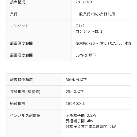
接点構成
2NC/1NO
負荷
一般負荷/微小負荷共用
コンジット
G1/2
コンジット数: 1
周囲温度範囲
使用時: -30～70℃ (ただし、氷結
周囲湿度範囲
95%RH以下
※1 対応状況
許容操作頻度
30回/分以下
対応済み：EU RoHS指令（10物質）の
接触抵抗 (初期値)
25mΩ以下
非含有に対応した製品が提供可能な商品で
す。
絶縁抵抗
100MΩ以上
対応予定：EU RoHS指令（10物質）の非含
ご利用条件
インパルス耐電圧
同極端子間: 2.5kV
有に対応した製品に切り替える予定のある
異極端子間: 4kV
商品です。
各端子と非充電金属部間: 6kV
対応予定なし：EU RoHS指令（10物質）の
以下の条件をお読みいただき、同意のうえ
非含有に非対応の商品で、対応品を出す予