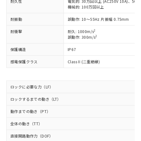
耐久性
電気的: 30万回以上 (AC250V 10A)、50万回
ご利用ください。
定はありません。
機械的: 100万回以上
調査・確認中：EU RoHS指令（10物質）の
本サービスは、当社制御機器事業取扱
※1 中国RoHS○×表
非含有の対応状況を調査中または確認中の
耐振動
誤動作: 10～55Hz 片振幅 0.75mm
商品の当社在庫状況および標準価格
商品です。
(税抜)を提供させていただくもので
「○」：最大均質材料含有率が中国RoHSの
非該当品：ライセンス料など無形物で、有
2
耐衝撃
耐久: 1000m/s
す。
基準値以下であることを示します。
2
誤動作: 300m/s
害物質有無と関係のない商品です。
当社制御機器事業取扱商品の中には、
「×」：最大均質材料含有率が中国RoHSの
仕入先様の事情により、非含有部品として
本サービスの対象外となる商品もある
保護構造
IP67
基準値を超えていることを示します。
いたものが、含有品と判明した場合などや
当社は、これら貴社製品のうち、外国
ことをご了承ください。
「－」：未確認です。当社販売部門へお問
むを得ず変更することがあります。
為替および外国貿易法に定める商品
在庫状況および標準価格照会結果は、
感電保護クラス
Class II (二重絶縁)
い合わせください。
（以下｢規制貨物等」という）を輸出
記載している更新日時点での社内デー
*EU RoHS指令（10物質）：
または国外への提供する場合は、日本
記
タに基づき作成されるものであり、閲
説明
鉛(Pb) 1000ppm以下、 水銀(Hg) 1000ppm以下、 カド
*中国RoHS10物質の基準値 (GB/T26572)：
国政府の輸出許可(または役務取引許
号
覧された時点での実際の在庫および標
ミウム(Cd) 100ppm以下、
Pb(鉛) :1000ppm、 Hg(水銀) : 1000ppm、 Cd(カドミウ
可)を取得するなどの必要な手続きを
六価クロム(Cr(Ⅵ)) 1000ppm以下、ポリ臭化ビフェニル
ム) : 100ppm、
ロックに必要な力（LF）
準価格とは異なる場合があることをご
類(PBB) 1000ppm以下、ポリ臭化ジフェニルエーテル類
Cr(Ⅵ)(六価クロム) : 1000ppm、 PBBs(ポリ臭化ビフェ
とります。
了承ください。
(PBDE) 1000ppm以下、フタル酸ビス(2-エチルヘキシ
○
一定数以上の在庫あり
ニル類) : 1000ppm、 PBDEs(ポリ臭化ジフェニルエーテ
当社は規制貨物を破棄する場合は、完
ロックするまでの動き（LT）
ル) (DEHP)(別名：DOP) 1000ppm以下、フタル酸ブチ
正式な納期状況および標準価格はお客
ル類) : 1000ppm、
ルベンジル（BBP） 1000ppm以下、フタル酸ジブチル
全に破砕するなど、違法に輸出されな
DBP(フタル酸ジブチル) : 1000ppm、 DIBP(フタル酸ジ
様のお取引先、またはお客様担当のオ
（DBP） 1000ppm以下、フタル酸ジイソブチル
イソブチル) : 1000ppm、 BBP(フタル酸ブチルベンジ
△
一定数には満たないが在庫あり
動作までの動き（PT）
いよう必要な手段を講じます。
ムロン制御機器販売店・当社販売員に
(DIBP) 1000ppm以下
ル) : 1000ppm、
当社は貴社製品を、核兵器、ミサイ
但し、RoHS指令で産業用監視および制御機器に対する
DEHP(フタル酸ビス(2-エチルヘキシル)) : 1000ppm
ご相談ください。
適用除外項目は除く。
全体の動き（TT）
ル、化学兵器、生物兵器またはその他
－
在庫なし(最新の在庫状況につ
オムロン制御機器販売店や当社販売拠
フタル酸エステル類の４物質については閾値を超える意
武器並びにこれらの製造装置等に一切
いては、お客様のお取引先、ま
図的な使用がないことを確認しています。
点は「
販売ネットワーク
」をご確認
直接開路動作力（DOF）
※2 環境保護使用期限
使用いたしません。
たはお客様担当のオムロン制御
ください。