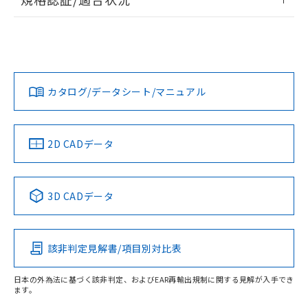
荷製品に未対応品が混在することから備考
ログイン/会員登録
EU RoHS
注意事項・凡例
欄に対応日を記載しておりました。
UL認証
CSA認証
CEマーキング
既に当社にて対応品への在庫切替を完了
していることから、特段のことがない限
Yes
Yes
Yes
対応状況
対応予定月
り、2022年1月12日より割愛しておりま
※1
※2
ダウンロードデータをご利用いただく前に、以下を必ずお読
す。
みください。
カタログ/データシート/マニュアル
対応済み
ソフトウェアの使用条件
LR型式承認
DNV型式承認
BV型式承認
KR型式承
（イギリス
（ノルウェー
（フランス
（韓国
船舶規格）
船舶規格）
船舶規格）
船舶規格
中国 RoHS
注意事項・凡例
2D CADデータ
No
No
No
No
取りつけ穴加工図
中国 RoHS表
※1 ※2
3D CADデータ
この製品の規格認証/適合状況ページへ
Pb
Hg
Cd
Cr(VI)
その他の認証はこちらのページからご検索ください
該非判定見解書/項目別対比表
O
O
O
O
日本の外為法に基づく該非判定、およびEAR再輸出規制に関する見解が入手でき
ます。
"対応済み"や非含有の記載がされた商品であっても、流通