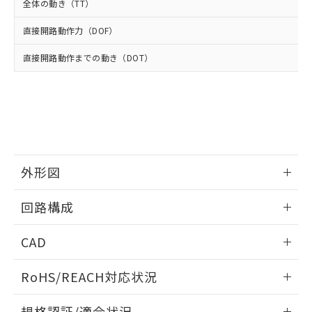
武器並びにこれらの製造装置等に一切
いては、お客様のお取引先、ま
図的な使用がないことを確認しています。
全体の動き（TT）
点は「
販売ネットワーク
」をご確認
※2 環境保護使用期限
使用いたしません。
たはお客様担当のオムロン制御
ください。
当社は、貴社製品を第三者に販売する
直接開路動作力（DOF）
機器販売店・当社販売員にご確
在庫状況および標準価格結果を当社の
※2 対応予定月
「ｅ」：有害物質（10物質）のすべてが基
場合は、上記1、2および3の内容を当
認ください)
事前の承諾なく第三者に漏洩または開
準値以下であることを示します。
直接開路動作までの動き（DOT）
該第三者に通知します。また当社は、
示しないようお願いします。
部品在庫の切り替え状況などにより、予定
「10」：通常の使用状況下において有害物
販売先および販売に係わる関係者が違
マイパーツ機能（部品リスト作成サー
空
受注生産機種、また在庫状況の
月が前後することがあります。
質が外部に漏えいし、環境に深刻な影響を
法に輸出するおそれがある場合は、取
ビス）をご利用いただくには、I-Web
白
情報を公開していない機種
及ぼさない年数を意味します。
り引きをいたしません。
メンバーズにご登録されている必要が
「－」：未確認です。当社販売部門へお問
あります。
い合わせください。
お客様が当ウェブサイト上で当社にご
※3 非含有証明書ダウンロード
登録された部品リストについて、当社
および当社の共同利用者が、当社の製
外形図
下記の非含有証明書をダウンロードするこ
品・サービスに関するお客様との取
とができます。
合意する
キャンセル
引・商談に必要な範囲で利用すること
情報更新：2025/03/17
回路構成
をご了承ください。
EU RoHS指令（10物質）の非含有証明書
※当社の共同利用者とは、
"個人情報
情報更新：2025/03/17
51物質の非含有証明書（当社基準）
の共同利用に関して"
の「1.共同利
CAD
※本証明書は発行日時点で非含有を証明す
用者の範囲」に記載されている法人を
るもので、過去に遡って非含有を証明する
ログイン/会員登録いただくと、CADデータをダウンロー
指します。
RoHS/REACH対応状況
ものではありません。
ドすることができます。
また、RoHS指令のフタル酸エステル類４
情報更新：2026/7/29
物質の対応では、対応完了までの期間は出
規格認証/適合状況