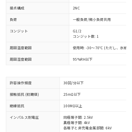
接点構成
2NC
負荷
一般負荷/微小負荷共用
コンジット
G1/2
コンジット数: 1
周囲温度範囲
使用時: -30～70℃ (ただし、氷結
周囲湿度範囲
95%RH以下
※1 対応状況
許容操作頻度
30回/分以下
接触抵抗 (初期値)
25mΩ以下
対応済み：EU RoHS指令（10物質）の
非含有に対応した製品が提供可能な商品で
絶縁抵抗
100MΩ以上
す。
対応予定：EU RoHS指令（10物質）の非含
インパルス耐電圧
同極端子間: 2.5kV
ご利用条件
有に対応した製品に切り替える予定のある
異極端子間: 4kV
商品です。
各端子と非充電金属部間: 6kV