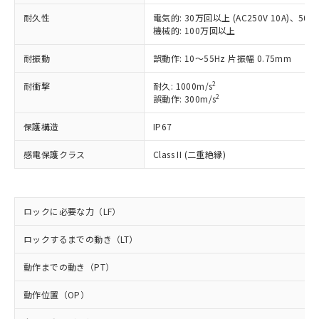
対応予定なし：EU RoHS指令（10物質）の
以下の条件をお読みいただき、同意のうえ
非含有に非対応の商品で、対応品を出す予
耐久性
電気的: 30万回以上 (AC250V 10A)、50万回
ご利用ください。
機械的: 100万回以上
定はありません。
調査・確認中：EU RoHS指令（10物質）の
本サービスは、当社制御機器事業取扱
耐振動
※1 中国RoHS○×表
誤動作: 10～55Hz 片振幅 0.75mm
非含有の対応状況を調査中または確認中の
商品の当社在庫状況および標準価格
商品です。
(税抜)を提供させていただくもので
2
耐衝撃
耐久: 1000m/s
「○」：最大均質材料含有率が中国RoHSの
非該当品：ライセンス料など無形物で、有
す。
2
誤動作: 300m/s
基準値以下であることを示します。
害物質有無と関係のない商品です。
当社制御機器事業取扱商品の中には、
「×」：最大均質材料含有率が中国RoHSの
仕入先様の事情により、非含有部品として
保護構造
IP67
本サービスの対象外となる商品もある
基準値を超えていることを示します。
いたものが、含有品と判明した場合などや
当社は、これら貴社製品のうち、外国
ことをご了承ください。
「－」：未確認です。当社販売部門へお問
むを得ず変更することがあります。
為替および外国貿易法に定める商品
感電保護クラス
Class II (二重絶縁)
在庫状況および標準価格照会結果は、
い合わせください。
（以下｢規制貨物等」という）を輸出
記載している更新日時点での社内デー
*EU RoHS指令（10物質）：
または国外への提供する場合は、日本
記
タに基づき作成されるものであり、閲
説明
鉛(Pb) 1000ppm以下、 水銀(Hg) 1000ppm以下、 カド
*中国RoHS10物質の基準値 (GB/T26572)：
国政府の輸出許可(または役務取引許
号
覧された時点での実際の在庫および標
ミウム(Cd) 100ppm以下、
Pb(鉛) :1000ppm、 Hg(水銀) : 1000ppm、 Cd(カドミウ
ロックに必要な力（LF）
可)を取得するなどの必要な手続きを
六価クロム(Cr(Ⅵ)) 1000ppm以下、ポリ臭化ビフェニル
ム) : 100ppm、
準価格とは異なる場合があることをご
類(PBB) 1000ppm以下、ポリ臭化ジフェニルエーテル類
Cr(Ⅵ)(六価クロム) : 1000ppm、 PBBs(ポリ臭化ビフェ
とります。
了承ください。
(PBDE) 1000ppm以下、フタル酸ビス(2-エチルヘキシ
○
一定数以上の在庫あり
ニル類) : 1000ppm、 PBDEs(ポリ臭化ジフェニルエーテ
ロックするまでの動き（LT）
当社は規制貨物を破棄する場合は、完
ル) (DEHP)(別名：DOP) 1000ppm以下、フタル酸ブチ
正式な納期状況および標準価格はお客
ル類) : 1000ppm、
ルベンジル（BBP） 1000ppm以下、フタル酸ジブチル
全に破砕するなど、違法に輸出されな
DBP(フタル酸ジブチル) : 1000ppm、 DIBP(フタル酸ジ
様のお取引先、またはお客様担当のオ
動作までの動き（PT）
（DBP） 1000ppm以下、フタル酸ジイソブチル
イソブチル) : 1000ppm、 BBP(フタル酸ブチルベンジ
△
一定数には満たないが在庫あり
いよう必要な手段を講じます。
ムロン制御機器販売店・当社販売員に
(DIBP) 1000ppm以下
ル) : 1000ppm、
当社は貴社製品を、核兵器、ミサイ
但し、RoHS指令で産業用監視および制御機器に対する
DEHP(フタル酸ビス(2-エチルヘキシル)) : 1000ppm
ご相談ください。
動作位置（OP）
適用除外項目は除く。
ル、化学兵器、生物兵器またはその他
－
在庫なし(最新の在庫状況につ
オムロン制御機器販売店や当社販売拠
フタル酸エステル類の４物質については閾値を超える意