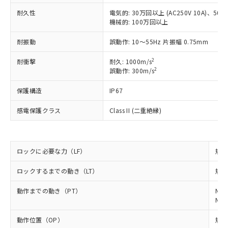
対応予定なし：EU RoHS指令（10物質）の
耐久性
電気的: 30万回以上 (AC250V 10A)、50万回
以下の条件をお読みいただき、同意のうえ
非含有に非対応の商品で、対応品を出す予
機械的: 100万回以上
ご利用ください。
定はありません。
調査・確認中：EU RoHS指令（10物質）の
耐振動
誤動作: 10～55Hz 片振幅 0.75mm
本サービスは、当社制御機器事業取扱
※1 中国RoHS○×表
非含有の対応状況を調査中または確認中の
商品の当社在庫状況および標準価格
商品です。
2
耐衝撃
耐久: 1000m/s
(税抜)を提供させていただくもので
「○」：最大均質材料含有率が中国RoHSの
非該当品：ライセンス料など無形物で、有
2
誤動作: 300m/s
す。
基準値以下であることを示します。
害物質有無と関係のない商品です。
当社制御機器事業取扱商品の中には、
「×」：最大均質材料含有率が中国RoHSの
保護構造
IP67
仕入先様の事情により、非含有部品として
本サービスの対象外となる商品もある
基準値を超えていることを示します。
いたものが、含有品と判明した場合などや
当社は、これら貴社製品のうち、外国
ことをご了承ください。
感電保護クラス
Class II (二重絶縁)
「－」：未確認です。当社販売部門へお問
むを得ず変更することがあります。
為替および外国貿易法に定める商品
在庫状況および標準価格照会結果は、
い合わせください。
（以下｢規制貨物等」という）を輸出
記載している更新日時点での社内デー
*EU RoHS指令（10物質）：
または国外への提供する場合は、日本
記
タに基づき作成されるものであり、閲
説明
鉛(Pb) 1000ppm以下、 水銀(Hg) 1000ppm以下、 カド
*中国RoHS10物質の基準値 (GB/T26572)：
国政府の輸出許可(または役務取引許
号
覧された時点での実際の在庫および標
ミウム(Cd) 100ppm以下、
ロックに必要な力（LF）
規格
Pb(鉛) :1000ppm、 Hg(水銀) : 1000ppm、 Cd(カドミウ
可)を取得するなどの必要な手続きを
六価クロム(Cr(Ⅵ)) 1000ppm以下、ポリ臭化ビフェニル
ム) : 100ppm、
準価格とは異なる場合があることをご
類(PBB) 1000ppm以下、ポリ臭化ジフェニルエーテル類
Cr(Ⅵ)(六価クロム) : 1000ppm、 PBBs(ポリ臭化ビフェ
とります。
ロックするまでの動き（LT）
了承ください。
規格
(PBDE) 1000ppm以下、フタル酸ビス(2-エチルヘキシ
○
一定数以上の在庫あり
ニル類) : 1000ppm、 PBDEs(ポリ臭化ジフェニルエーテ
当社は規制貨物を破棄する場合は、完
ル) (DEHP)(別名：DOP) 1000ppm以下、フタル酸ブチ
正式な納期状況および標準価格はお客
ル類) : 1000ppm、
ルベンジル（BBP） 1000ppm以下、フタル酸ジブチル
全に破砕するなど、違法に輸出されな
DBP(フタル酸ジブチル) : 1000ppm、 DIBP(フタル酸ジ
動作までの動き（PT）
NC
様のお取引先、またはお客様担当のオ
（DBP） 1000ppm以下、フタル酸ジイソブチル
イソブチル) : 1000ppm、 BBP(フタル酸ブチルベンジ
△
一定数には満たないが在庫あり
いよう必要な手段を講じます。
NO
ムロン制御機器販売店・当社販売員に
(DIBP) 1000ppm以下
ル) : 1000ppm、
当社は貴社製品を、核兵器、ミサイ
但し、RoHS指令で産業用監視および制御機器に対する
DEHP(フタル酸ビス(2-エチルヘキシル)) : 1000ppm
ご相談ください。
適用除外項目は除く。
動作位置（OP）
規格
ル、化学兵器、生物兵器またはその他
－
在庫なし(最新の在庫状況につ
オムロン制御機器販売店や当社販売拠
フタル酸エステル類の４物質については閾値を超える意