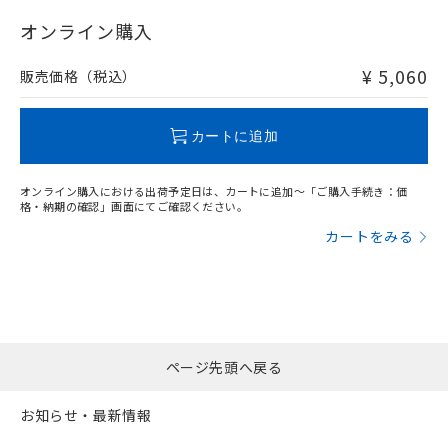
"対応済み"や非含有の記載がされた商品であっても、流通
在庫等で未対応品が混在する可能性があります。
オンライン購入
非含有品が必要な際は、弊社営業部門もしくは販売店へお
問い合わせください。
¥ 5,060
販売価格（税込）
この製品のRoHS/REACH対応状況ページへ
カートに追加
オンライン購入における出荷予定日は、カートに追加～「ご購入手続き：価
格・納期の確認」画面にてご確認ください。
カートをみる
ページ先頭へ戻る
お知らせ・最新情報