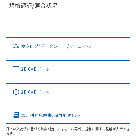
物質の対応では、対応完了までの期間は出
情報更新：2026/7/29
規格認証/適合状況
荷製品に未対応品が混在することから備考
欄に対応日を記載しておりました。
ログイン/会員登録
EU RoHS
注意事項・凡例
既に当社にて対応品への在庫切替を完了
UL認証
CSA認証
CEマーキング
していることから、特段のことがない限
Yes
Yes
Yes
り、2022年1月12日より割愛しておりま
対応状況
対応予定月
※1
※2
ダウンロードデータをご利用いただく前に、以下を必ずお読
す。
みください。
カタログ/データシート/マニュアル
対応済み
ソフトウェアの使用条件
LR型式承認
DNV型式承認
BV型式承認
KR型式承
（イギリス
（ノルウェー
（フランス
（韓国
船舶規格）
船舶規格）
船舶規格）
船舶規格
中国 RoHS
注意事項・凡例
2D CADデータ
No
No
No
No
取りつけ穴加工図
中国 RoHS表
※1 ※2
3D CADデータ
この製品の規格認証/適合状況ページへ
Pb
Hg
Cd
Cr(VI)
その他の認証はこちらのページからご検索ください
該非判定見解書/項目別対比表
O
O
O
O
日本の外為法に基づく該非判定、およびEAR再輸出規制に関する見解が入手でき
ます。