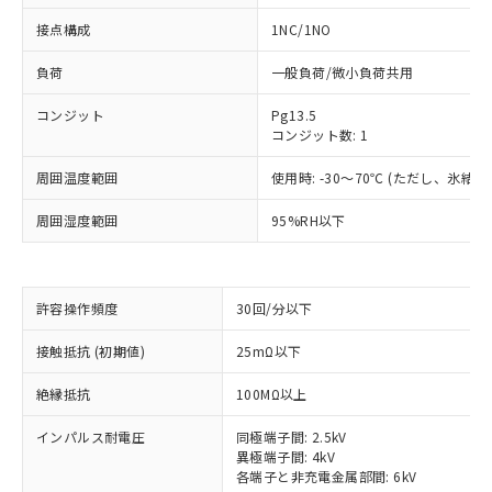
接点構成
1NC/1NO
負荷
一般負荷/微小負荷共用
コンジット
Pg13.5
コンジット数: 1
周囲温度範囲
使用時: -30～70℃ (ただし、氷結
周囲湿度範囲
95%RH以下
許容操作頻度
30回/分以下
※1 対応状況
接触抵抗 (初期値)
25mΩ以下
対応済み：EU RoHS指令（10物質）の
非含有に対応した製品が提供可能な商品で
絶縁抵抗
100MΩ以上
す。
対応予定：EU RoHS指令（10物質）の非含
インパルス耐電圧
同極端子間: 2.5kV
ご利用条件
異極端子間: 4kV
有に対応した製品に切り替える予定のある
各端子と非充電金属部間: 6kV
商品です。