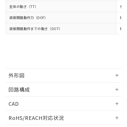
武器並びにこれらの製造装置等に一切
いては、お客様のお取引先、ま
図的な使用がないことを確認しています。
点は「
販売ネットワーク
」をご確認
全体の動き（TT）
参考
※2 環境保護使用期限
使用いたしません。
たはお客様担当のオムロン制御
ください。
当社は、貴社製品を第三者に販売する
機器販売店・当社販売員にご確
在庫状況および標準価格結果を当社の
直接開路動作力（DOF）
規格
※2 対応予定月
「ｅ」：有害物質（10物質）のすべてが基
場合は、上記1、2および3の内容を当
認ください)
事前の承諾なく第三者に漏洩または開
準値以下であることを示します。
該第三者に通知します。また当社は、
示しないようお願いします。
直接開路動作までの動き（DOT）
規格
部品在庫の切り替え状況などにより、予定
「10」：通常の使用状況下において有害物
販売先および販売に係わる関係者が違
マイパーツ機能（部品リスト作成サー
空
受注生産機種、また在庫状況の
月が前後することがあります。
質が外部に漏えいし、環境に深刻な影響を
法に輸出するおそれがある場合は、取
ビス）をご利用いただくには、I-Web
白
情報を公開していない機種
及ぼさない年数を意味します。
り引きをいたしません。
メンバーズにご登録されている必要が
「－」：未確認です。当社販売部門へお問
あります。
い合わせください。
お客様が当ウェブサイト上で当社にご
※3 非含有証明書ダウンロード
登録された部品リストについて、当社
および当社の共同利用者が、当社の製
下記の非含有証明書をダウンロードするこ
外形図
品・サービスに関するお客様との取
とができます。
合意する
キャンセル
引・商談に必要な範囲で利用すること
情報更新：2025/03/17
をご了承ください。
回路構成
EU RoHS指令（10物質）の非含有証明書
※当社の共同利用者とは、
"個人情報
51物質の非含有証明書（当社基準）
の共同利用に関して"
の「1.共同利
情報更新：2025/03/17
CAD
※本証明書は発行日時点で非含有を証明す
用者の範囲」に記載されている法人を
るもので、過去に遡って非含有を証明する
指します。
ログイン/会員登録いただくと、CADデータをダウンロー
ものではありません。
RoHS/REACH対応状況
ドすることができます。
また、RoHS指令のフタル酸エステル類４