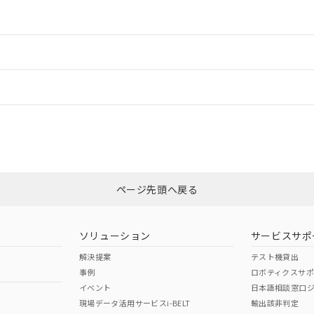
情報更新：2
ードすることができます。
情報更新：
ログイン/会員登録
CCC認証
電波法
みください。
Yes
N/A
非含有証明書
※3
ページ先頭へ戻る
ダウンロードはこちら
型式承認
NK型式承認
ABS型式承認
韓国
（日本
（アメリカ
ソリューション
サービスサポ
舶規格）
船舶規格）
船舶規格）
解決提案
テスト機貸出
事例
ロボティクスサ
No
No
イベント
日本語相談窓口
現場データ活用サービスi-BELT
輸出該非判定