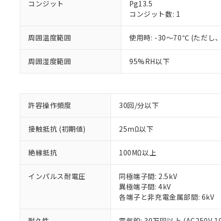
コンジット
Pg13.5
コンジット数: 1
周囲温度範囲
使用時: -30～70℃ (た
※1 対応状況
周囲湿度範囲
95%RH以下
対応済み：EU
対応予定：EU R
対応予定なし：EU
許容操作頻度
30回/分以下
調査・確認中：EU
ご利用条件
非該当品：ライセ
※1 中国RoHS
仕入先様の事情に
接触抵抗 (初期値)
25mΩ以下
があります。
以下の条件をお読
「○」：最大均質
絶縁抵抗
100MΩ以上
「×」：最大均質
本サービスは
当社は、これ
*EU RoHS指令（10物
「－」：未確認で
鉛(Pb) 1000ppm以下、
くものです。
う）を輸出ま
記
説明
六価クロム(Cr(Ⅵ)) 1
インパルス耐電圧
同極端子間: 2.5kV
当社制御機器
などの必要な
フタル酸ビス(2-エチルヘ
号
異極端子間: 4kV
*中国RoHS10物質の基準値 
ル（DBP） 1000ppm
在庫状況およ
当社は規制貨
Pb(鉛) :1000ppm、 Hg
但し、RoHS指令で産
各端子と非充電金属部間: 6kV
のであり、閲
ます。
Cr(Ⅵ)(六価クロム) : 
フタル酸エステル類の４
○
一定数以
DBP(フタル酸ジブチル) :
い。
当社は貴社製
DEHP(フタル酸ビス(2-エ
正式な納期状
耐久性
電気的: 30万回以上 (AC250V 1