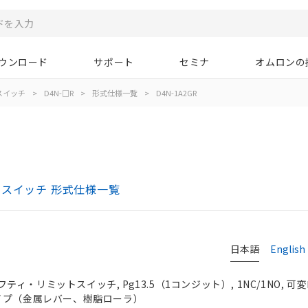
ウンロード
サポート
セミナ
オムロンの
スイッチ
>
D4N-□R
>
形式仕様一覧
>
D4N-1A2GR
トスイッチ 形式仕様一覧
日本語
English
ィ・リミットスイッチ, Pg13.5（1コンジット）, 1NC/1NO, 
タイプ（金属レバー、樹脂ローラ）