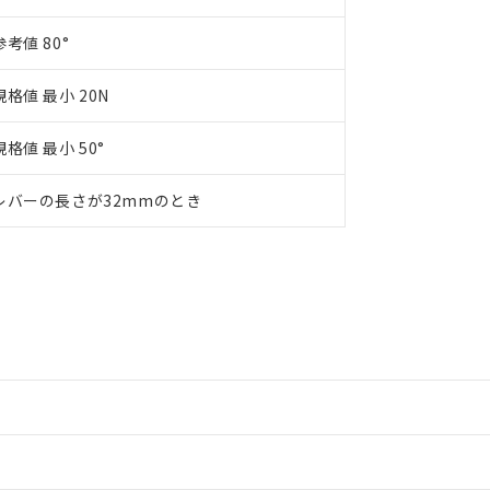
参考値 80°
規格値 最小 20N
規格値 最小 50°
レバーの長さが32mmのとき
情報更新：2