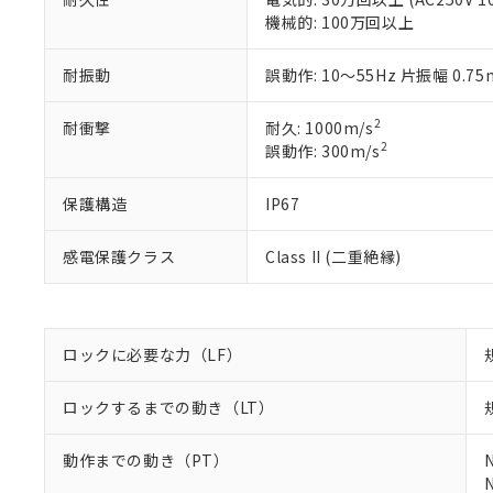
置等に一切使
当社販売員に
※2 対応予定月
機械的: 100万回以上
△
一定数に
当社は、貴社
オムロン制御
また当社は、
※2 環境保護使
在庫状況およ
部品在庫の切り替
たしません。
耐振動
誤動作: 10～55Hz 片振幅 0.7
－
在庫なし
す。
「ｅ」：有害物質
機器販売
マイパーツ機
「10」：通常の
2
耐衝撃
耐久: 1000m/s
ている必要が
味します。
2
誤動作: 300m/s
空
受注生産
お客様が当ウ
※3 非含有証明
「－」：未確認で
白
が、当社の製
保護構造
IP67
さい。
下記の非含有証明
※当社の共同
いる法人を指
EU RoHS指令（
感電保護クラス
Class II (二重絶縁)
51物質の非含有証
※本証明書は発行
また、RoHS指
混在することから
ロックに必要な力（LF）
既に当社にて対応
り割愛しておりま
ロックするまでの動き（LT）
動作までの動き（PT）