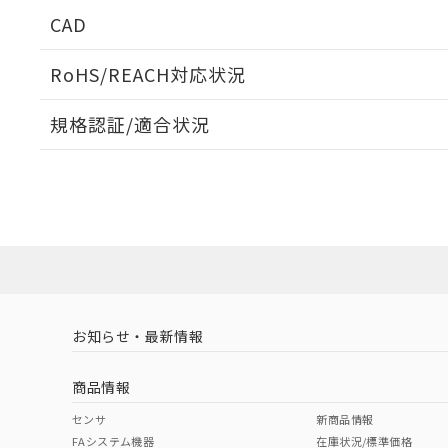
CAD
ログイン/会員登録いただくと、CADデータをダウンロ
RoHS/REACH対応状況
規格認証/適合状況
EU RoHS
注意事項・凡例
UL認証
CSA認証
CEマーキング
ダウンロードデータをご利用いただく前に、以下を必ずお読
Yes
Yes
Yes
対応状況
対応予定月
※1
※2
ソフトウェアの使用条件
対応済み
LR型式承認
DNV型式承認
BV型式承認
KR
（イギリス
（ノルウェー
（フランス
（
お知らせ・最新情報
中国 RoHS
注意事項・凡例
船舶規格）
船舶規格）
船舶規格）
船
商品情報
No
No
No
No
中国 RoHS表
※1 ※2
センサ
新商品情報
FAシステム機器
在庫状況/標準価格