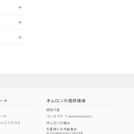
025/03/17
2026/7/29
ート
オムロンの提供価値
目指す姿
ポート
コンセプト「i-Automation!」
ジャパンデスク
オムロンの強み
お客様との共創拠点
AUTOMATION CENTER