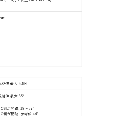
用いたしません。
ご相談ください。
は満たないが在庫あり
製品を第三者に販売する場合は、上記1、2および3の内容を当該第
機器販売店や当社販売拠点は「
販売ネットワーク
」をご確認くだ
販売先および販売に係わる関係者が違法に輸出するおそれがある場
用期限
び標準価格結果を当社の事前の承諾なく第三者に漏洩または開示し
え状況などにより、予定月が前後することがあります。
5mm
(最新の在庫状況については、お客様のお取引先、またはお客様担当
（10物質）のすべてが基準値以下であることを示します。
店・当社販売員にご確認ください)
能（部品リスト作成サービス）をご利用いただくには、I-Webメン
使用状況下において有害物質が外部に漏えいし、環境に深刻な影響を
あります。
機種、また在庫状況の情報を公開していない機種
ェブサイト上で当社にご登録された部品リストについて、当社およ
書ダウンロード
す。当社販売部門へお問い合わせください。
品・サービスに関するお客様との取引・商談に必要な範囲で利用す
合意する
キャンセル
書をダウンロードすることができます。
利用者とは、
"個人情報の共同利用に関して"
の「1.共同利用者の
します。
10物質）の非含有証明書
明書（当社基準）
日時点で非含有を証明するもので、過去に遡って非含有を証明するも
令のフタル酸エステル類４物質の対応では、対応完了までの期間は出
備考欄に対応日を記載しておりました。
規格値 最大 5.6N
品への在庫切替を完了していることから、特段のことがない限り、20
す。
規格値 最大 55°
NC側が開路: 18～27°
NO側が閉路: 参考値 44°