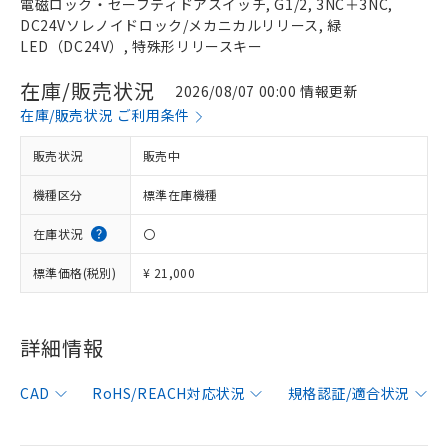
電磁ロック・セーフティドアスイッチ, G1/2, 3NC＋3NC,
DC24Vソレノイドロック/メカニカルリリース, 緑
LED（DC24V）, 特殊形リリースキー
在庫/販売状況
2026/08/07 00:00 情報更新
在庫/販売状況 ご利用条件
販売状況
販売中
機種区分
標準在庫機種
在庫状況
〇
標準価格(税別)
¥ 21,000
※1 対応状況
詳細情報
対応済み：EU RoHS指令（10物質）の
CAD
RoHS/REACH対応状況
規格認証/適合状況
非含有に対応した製品が提供可能な商品で
す。