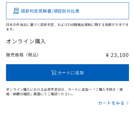
ムロン制御機器販売店・当社販売員に
その他の認証はこちらのページからご検索ください
(DIBP) 1000ppm以下
ル) : 1000ppm、
当社は貴社製品を、核兵器、ミサイ
但し、RoHS指令で産業用監視および制御機器に対する
DEHP(フタル酸ビス(2-エチルヘキシル)) : 1000ppm
ご相談ください。
適用除外項目は除く。
該非判定見解書/項目別対比表
ル、化学兵器、生物兵器またはその他
X
O
O
O
－
在庫なし(最新の在庫状況につ
オムロン制御機器販売店や当社販売拠
フタル酸エステル類の４物質については閾値を超える意
武器並びにこれらの製造装置等に一切
いては、お客様のお取引先、ま
図的な使用がないことを確認しています。
点は「
販売ネットワーク
」をご確認
※2 環境保護使用期限
使用いたしません。
日本の外為法に基づく該非判定、およびEAR再輸出規制に関する見解が入手でき
たはお客様担当のオムロン制御
ください。
ます。
当社は、貴社製品を第三者に販売する
機器販売店・当社販売員にご確
在庫状況および標準価格結果を当社の
"対応済み"や非含有の記載がされた商品であっても、流通
※2 対応予定月
「ｅ」：有害物質（10物質）のすべてが基
場合は、上記1、2および3の内容を当
認ください)
事前の承諾なく第三者に漏洩または開
在庫等で未対応品が混在する可能性があります。
オンライン購入
準値以下であることを示します。
該第三者に通知します。また当社は、
示しないようお願いします。
非含有品が必要な際は、弊社営業部門もしくは販売店へお
部品在庫の切り替え状況などにより、予定
「10」：通常の使用状況下において有害物
販売先および販売に係わる関係者が違
マイパーツ機能（部品リスト作成サー
問い合わせください。
空
受注生産機種、また在庫状況の
¥ 23,100
販売価格（税込）
月が前後することがあります。
質が外部に漏えいし、環境に深刻な影響を
法に輸出するおそれがある場合は、取
ビス）をご利用いただくには、I-Web
白
情報を公開していない機種
及ぼさない年数を意味します。
り引きをいたしません。
メンバーズにご登録されている必要が
「－」：未確認です。当社販売部門へお問
この製品のRoHS/REACH対応状況ページへ
あります。
カートに追加
い合わせください。
お客様が当ウェブサイト上で当社にご
※3 非含有証明書ダウンロード
登録された部品リストについて、当社
オンライン購入における出荷予定日は、カートに追加～「ご購入手続き：価
および当社の共同利用者が、当社の製
下記の非含有証明書をダウンロードするこ
格・納期の確認」画面にてご確認ください。
品・サービスに関するお客様との取
とができます。
合意する
キャンセル
引・商談に必要な範囲で利用すること
カートをみる
をご了承ください。
EU RoHS指令（10物質）の非含有証明書
※当社の共同利用者とは、
"個人情報
51物質の非含有証明書（当社基準）
の共同利用に関して"
の「1.共同利
※本証明書は発行日時点で非含有を証明す
用者の範囲」に記載されている法人を
るもので、過去に遡って非含有を証明する
指します。