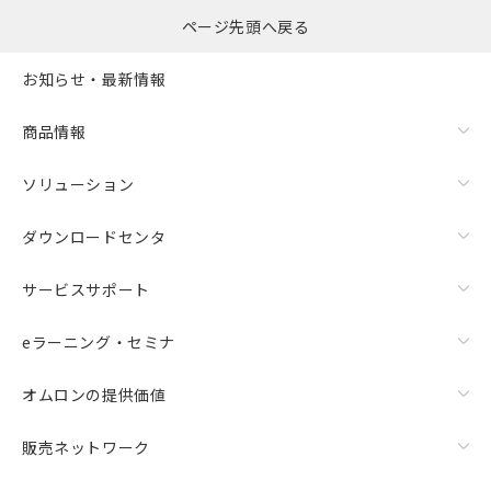
ものではありません。
ページ先頭へ戻る
また、RoHS指令のフタル酸エステル類４
物質の対応では、対応完了までの期間は出
お知らせ・最新情報
荷製品に未対応品が混在することから備考
欄に対応日を記載しておりました。
既に当社にて対応品への在庫切替を完了
商品情報
していることから、特段のことがない限
り、2022年1月12日より割愛しておりま
ソリューション
す。
ダウンロードセンタ
サービスサポート
eラーニング・セミナ
オムロンの提供価値
販売ネットワーク