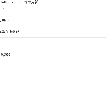
26/08/07 00:00 情報更新
件
販売中
標準在庫機種
△
¥ 9,200
 RoHS指令（10物質）の非含有に対応した製品が提供可能な商品です
oHS指令（10物質）の非含有に対応した製品に切り替える予定のある
 RoHS指令（10物質）の非含有に非対応の商品で、対応品を出す予
 RoHS指令（10物質）の非含有の対応状況を調査中または確認中の
ンス料など無形物で、有害物質有無と関係のない商品です。
○×表
より、非含有部品としていたものが、含有品と判明した場合などやむ
みいただき、同意のうえご利用ください。
材料含有率が中国RoHSの基準値以下であることを示します。