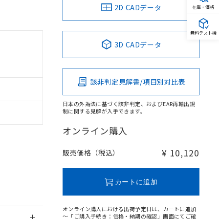
2D CADデータ
在庫・価格
無料テスト機
3D CADデータ
該非判定見解書/項目別対比表
日本の外為法に基づく該非判定、およびEAR再輸出規
制に関する見解が入手できます。
オンライン購入
。
¥ 10,120
販売価格（税込）
商品です。
定はありません。
商品です。
カートに追加
を得ず変更すること
オンライン購入における出荷予定日は、カートに追加
～「ご購入手続き：価格・納期の確認」画面にてご確