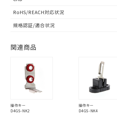
「×」：最大均質
本サービスは
当社は、これ
*EU RoHS指令（10物
「－」：未確認で
鉛(Pb) 1000ppm以下、
くものです。
う）を輸出ま
RoHS/REACH対応状況
記
説明
六価クロム(Cr(Ⅵ)) 1
当社制御機器
などの必要な
フタル酸ビス(2-エチルヘ
号
*中国RoHS10物質の基準値 
ログイン/会員登録いただくと、CADデータをダウンロ
ル（DBP） 1000ppm
在庫状況およ
当社は規制貨
Pb(鉛) :1000ppm、 Hg
但し、RoHS指令で産
規格認証/適合状況
のであり、閲
ます。
Cr(Ⅵ)(六価クロム) : 
フタル酸エステル類の４
○
一定数以
DBP(フタル酸ジブチル) :
い。
当社は貴社製
EU RoHS
注意事項・凡例
DEHP(フタル酸ビス(2-エ
D4GS-N4Tについての規格認証/適合状況については、「
正式な納期状
置等に一切使
店にお問い合わせください。
当社販売員に
※2 対応予定月
△
一定数に
当社は、貴社
関連商品
オムロン制御
また当社は、
※2 環境保護使
対応状況
対応予定月
※1
※2
在庫状況およ
部品在庫の切り替
たしません。
－
在庫なし
す。
ダウンロードデータをご利用いただく前に、以下を必ずお読
「ｅ」：有害物質
機器販売
対応済み
マイパーツ機
「10」：通常の
ソフトウェアの使用条件
ている必要が
味します。
空
受注生産
お客様が当ウ
※3 非含有証明
「－」：未確認で
白
が、当社の製
中国 RoHS
注意事項・凡例
さい。
下記の非含有証明
※当社の共同
いる法人を指
EU RoHS指令（
中国 RoHS表
※1 ※2
51物質の非含有証
操作キー
操作キー
※本証明書は発行
D4GS-NK2
D4GS-NK4
Pb
Hg
Cd
Cr(V
また、RoHS指