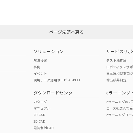
備考欄に対応日を記載しておりました。
品への在庫切替を完了していることから、特段のことがない限り、20
す。
O
O
O
ページ先頭へ戻る
在庫等で未対応品が混在する可能性があります。
問い合わせください。
ソリューション
サービスサポ
解決提案
この製品のRoHS/REACH対応
テスト機貸出
事例
ロボティクスサ
イベント
日本語相談窓口
現場データ活用サービスi-BELT
輸出該非判定
ダウンロードセンタ
eラーニング
カタログ
eラーニングのご
マニュアル
コースを選んで受
2D CAD
eラーニングコー
3D CAD
電気制御CAD