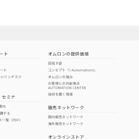
使用期限
22年1月12日よ
O
O
O
e
ート
オムロンの提供価値
状況ページへ
目指す姿
ポート
コンセプト「i-Automation!」
ジャパンデスク
オムロンの強み
お客様との共創拠点
AUTOMATION CENTER
技術を磨く現場
・セミナ
案内
販売ネットワーク
講する
国内販売ネットワーク
ス一覧（PDF）
海外販売ネットワーク
オンラインストア