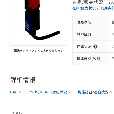
在庫/販売状況
20
在庫/販売状況 ご利用条
販売状況
機種区分
在庫状況
画像をクリックすると大きくなります
標準価格(税別)
※1 対応状況
対応済み：EU
詳細情報
対応予定：EU R
対応予定なし：EU
調査・確認中：EU
CAD
RoHS/REACH対応状況
規格認証/適合状況
ご利用条件
非該当品：ライセ
※1 中国RoHS
仕入先様の事情に
があります。
以下の条件をお読
「○」：最大均質
CAD