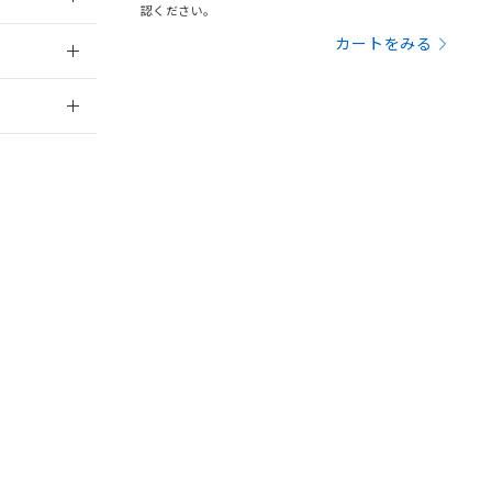
認ください。
を提供させていただ
規制貨物等」とい
：2006/4/1
引許可)を取得する
カートをみる
BDE) 1000ppm以下、
をご了承ください。
0ppm以下、フタル酸ジブチ
基づき作成されるも
う必要な手段を講じ
2026/7/29
ことをご了承くださ
) : 1000ppm、
 1000ppm、
びにこれらの製造装
員または販売
ン制御機器販売店・
三者に通知します。
さい。
合は、取り引きをい
ないようお願いしま
のオムロン制御
お問い合わせ
バーズにご登録され
及ぼさない年数を意
び当社の共同利用者
ることをご了承くだ
範囲」に記載されて
のではありません。
DIBP
BBP
DEHP
環境保護
荷製品に未対応品が