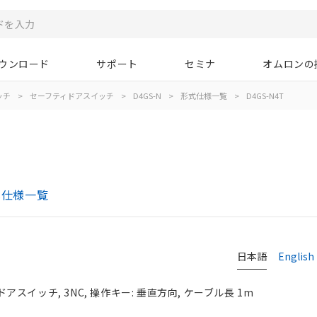
ウンロード
サポート
セミナ
オムロンの
ッチ
>
セーフティドアスイッチ
>
D4GS-N
>
形式仕様一覧
>
D4GS-N4T
式仕様一覧
日本語
English
スイッチ, 3NC, 操作キー: 垂直方向, ケーブル長 1m