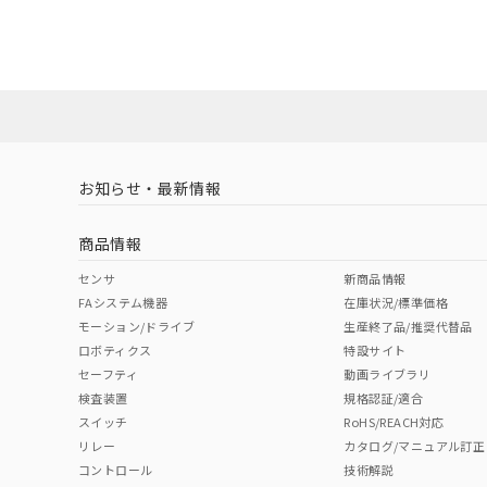
混在することから
既に当社にて対応
り割愛しておりま
O
O
O
O
"対応済み"や非含有の記載がされた商品であっても、流通
非含有品が必要な際は、弊社営業部門もしくは販売店へお
お知らせ・最新情報
商品情報
センサ
新商品情報
FAシステム機器
在庫状況/標準価格
モーション/ドライブ
生産終了品/推奨代替品
ロボティクス
特設サイト
セーフティ
動画ライブラリ
検査装置
規格認証/適合
スイッチ
RoHS/REACH対応
リレー
カタログ/マニュアル訂正
コントロール
技術解説