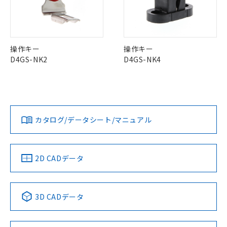
本サービスの対象外となる商品もある
基準値を超えていることを示します。
いたものが、含有品と判明した場合などや
当社は、これら貴社製品のうち、外国
ことをご了承ください。
「－」：未確認です。当社販売部門へお問
むを得ず変更することがあります。
為替および外国貿易法に定める商品
中国 RoHS表
※1 ※2
在庫状況および標準価格照会結果は、
い合わせください。
（以下｢規制貨物等」という）を輸出
記載している更新日時点での社内デー
Pb
Hg
Cd
Cr(VI)
*EU RoHS指令（10物質）：
または国外への提供する場合は、日本
記
タに基づき作成されるものであり、閲
説明
操作キー
操作キー
鉛(Pb) 1000ppm以下、 水銀(Hg) 1000ppm以下、 カド
*中国RoHS10物質の基準値 (GB/T26572)：
国政府の輸出許可(または役務取引許
号
覧された時点での実際の在庫および標
ミウム(Cd) 100ppm以下、
D4GS-NK2
D4GS-NK4
Pb(鉛) :1000ppm、 Hg(水銀) : 1000ppm、 Cd(カドミウ
可)を取得するなどの必要な手続きを
六価クロム(Cr(Ⅵ)) 1000ppm以下、ポリ臭化ビフェニル
ム) : 100ppm、
準価格とは異なる場合があることをご
O
O
O
O
類(PBB) 1000ppm以下、ポリ臭化ジフェニルエーテル類
Cr(Ⅵ)(六価クロム) : 1000ppm、 PBBs(ポリ臭化ビフェ
とります。
了承ください。
(PBDE) 1000ppm以下、フタル酸ビス(2-エチルヘキシ
○
一定数以上の在庫あり
ニル類) : 1000ppm、 PBDEs(ポリ臭化ジフェニルエーテ
当社は規制貨物を破棄する場合は、完
ル) (DEHP)(別名：DOP) 1000ppm以下、フタル酸ブチ
正式な納期状況および標準価格はお客
ル類) : 1000ppm、
ルベンジル（BBP） 1000ppm以下、フタル酸ジブチル
全に破砕するなど、違法に輸出されな
DBP(フタル酸ジブチル) : 1000ppm、 DIBP(フタル酸ジ
様のお取引先、またはお客様担当のオ
（DBP） 1000ppm以下、フタル酸ジイソブチル
イソブチル) : 1000ppm、 BBP(フタル酸ブチルベンジ
△
一定数には満たないが在庫あり
"対応済み"や非含有の記載がされた商品であっても、流通
いよう必要な手段を講じます。
ムロン制御機器販売店・当社販売員に
(DIBP) 1000ppm以下
ル) : 1000ppm、
在庫等で未対応品が混在する可能性があります。
当社は貴社製品を、核兵器、ミサイ
但し、RoHS指令で産業用監視および制御機器に対する
カタログ/データシート/マニュアル
DEHP(フタル酸ビス(2-エチルヘキシル)) : 1000ppm
ご相談ください。
適用除外項目は除く。
非含有品が必要な際は、弊社営業部門もしくは販売店へお
ル、化学兵器、生物兵器またはその他
－
在庫なし(最新の在庫状況につ
オムロン制御機器販売店や当社販売拠
フタル酸エステル類の４物質については閾値を超える意
問い合わせください。
武器並びにこれらの製造装置等に一切
いては、お客様のお取引先、ま
図的な使用がないことを確認しています。
点は「
販売ネットワーク
」をご確認
※2 環境保護使用期限
使用いたしません。
たはお客様担当のオムロン制御
ください。
2D CADデータ
当社は、貴社製品を第三者に販売する
機器販売店・当社販売員にご確
在庫状況および標準価格結果を当社の
この製品のRoHS/REACH対応状況ページへ
※2 対応予定月
「ｅ」：有害物質（10物質）のすべてが基
場合は、上記1、2および3の内容を当
認ください)
事前の承諾なく第三者に漏洩または開
準値以下であることを示します。
該第三者に通知します。また当社は、
示しないようお願いします。
部品在庫の切り替え状況などにより、予定
「10」：通常の使用状況下において有害物
販売先および販売に係わる関係者が違
マイパーツ機能（部品リスト作成サー
3D CADデータ
空
受注生産機種、また在庫状況の
月が前後することがあります。
質が外部に漏えいし、環境に深刻な影響を
法に輸出するおそれがある場合は、取
ビス）をご利用いただくには、I-Web
白
情報を公開していない機種
及ぼさない年数を意味します。
り引きをいたしません。
メンバーズにご登録されている必要が
「－」：未確認です。当社販売部門へお問