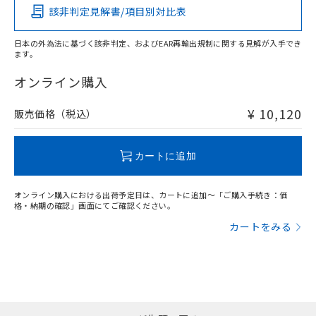
あります。
い合わせください。
該非判定見解書/項目別対比表
お客様が当ウェブサイト上で当社にご
※3 非含有証明書ダウンロード
登録された部品リストについて、当社
日本の外為法に基づく該非判定、およびEAR再輸出規制に関する見解が入手でき
および当社の共同利用者が、当社の製
下記の非含有証明書をダウンロードするこ
ます。
品・サービスに関するお客様との取
とができます。
合意する
キャンセル
引・商談に必要な範囲で利用すること
オンライン購入
をご了承ください。
EU RoHS指令（10物質）の非含有証明書
※当社の共同利用者とは、
"個人情報
¥ 10,120
販売価格（税込）
51物質の非含有証明書（当社基準）
の共同利用に関して"
の「1.共同利
※本証明書は発行日時点で非含有を証明す
用者の範囲」に記載されている法人を
るもので、過去に遡って非含有を証明する
指します。
カートに追加
ものではありません。
また、RoHS指令のフタル酸エステル類４
物質の対応では、対応完了までの期間は出
オンライン購入における出荷予定日は、カートに追加～「ご購入手続き：価
荷製品に未対応品が混在することから備考
格・納期の確認」画面にてご確認ください。
欄に対応日を記載しておりました。
カートをみる
既に当社にて対応品への在庫切替を完了
していることから、特段のことがない限
り、2022年1月12日より割愛しておりま
す。