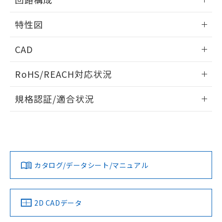
※本証明書は発行日時点で非含有を証明す
用者の範囲」に記載されている法人を
るもので、過去に遡って非含有を証明する
情報更新：2025/09/04
指します。
特性図
ものではありません。
また、RoHS指令のフタル酸エステル類４
情報更新：2025/09/04
物質の対応では、対応完了までの期間は出
CAD
荷製品に未対応品が混在することから備考
耐久曲線図
欄に対応日を記載しておりました。
ログイン/会員登録いただくと、CADデータをダウンロー
RoHS/REACH対応状況
電気的:
既に当社にて対応品への在庫切替を完了
ドすることができます。
していることから、特段のことがない限
情報更新：2026/7/29
規格認証/適合状況
り、2022年1月12日より割愛しておりま
す。
ログイン/会員登録
EU RoHS
注意事項・凡例
UL認証
CSA認証
CEマーキング
No
No
N/A
対応状況
対応予定月
※1
※2
ダウンロードデータをご利用いただく前に、以下を必ずお読
みください。
カタログ/データシート/マニュアル
対応済み
ソフトウェアの使用条件
LR型式承認
DNV型式承認
BV型式承認
KR型式承
（イギリス
（ノルウェー
（フランス
（韓国
船舶規格）
船舶規格）
船舶規格）
船舶規格
中国 RoHS
注意事項・凡例
2D CADデータ
No
No
No
No