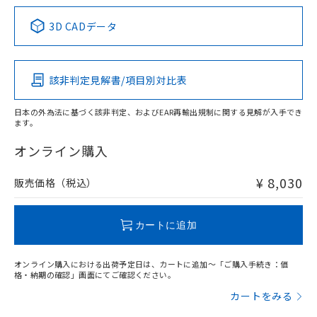
中国 RoHS表
※1 ※2
3D CADデータ
適合負荷領域図
この製品の規格認証/適合状況ページへ
Pb
Hg
Cd
Cr(VI)
その他の認証はこちらのページからご検索ください
該非判定見解書/項目別対比表
X
O
O
O
取りつけ穴加工図
日本の外為法に基づく該非判定、およびEAR再輸出規制に関する見解が入手でき
ます。
"対応済み"や非含有の記載がされた商品であっても、流通
在庫等で未対応品が混在する可能性があります。
オンライン購入
非含有品が必要な際は、弊社営業部門もしくは販売店へお
問い合わせください。
¥ 8,030
販売価格（税込）
この製品のRoHS/REACH対応状況ページへ
カートに追加
オンライン購入における出荷予定日は、カートに追加～「ご購入手続き：価
格・納期の確認」画面にてご確認ください。
カートをみる