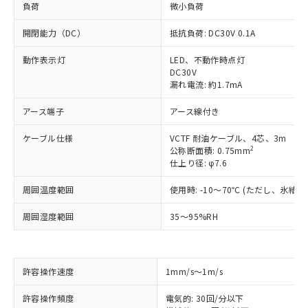
負荷
微小負荷
開閉能力（DC）
抵抗負荷: DC30V 0.1A
動作表示灯
LED、不動作時点灯
DC30V
漏れ電流: 約1.7mA
アース端子
アース線付き
ケーブル仕様
VCTF 耐油ケーブル、4芯、3m
2
公称断面積: 0.75mm
仕上り径: φ7.6
周囲温度範囲
使用時: -10～70℃ (ただし、氷結
周囲湿度範囲
35～95%RH
※1 対応状況
許容操作速度
1mm/s～1m/s
対応済み：EU RoHS指令（10物質）の
許容操作頻度
電気的: 30回/分以下
非含有に対応した製品が提供可能な商品で