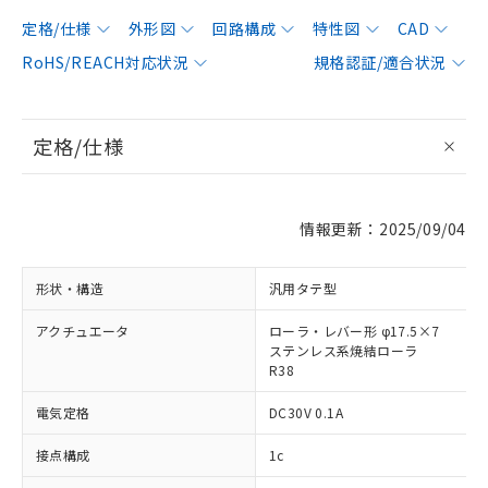
定格/仕様
外形図
回路構成
特性図
CAD
RoHS/REACH対応状況
規格認証/適合状況
定格/仕様
情報更新：2025/09/04
形状・構造
汎用タテ型
アクチュエータ
ローラ・レバー形 φ17.5×7
ステンレス系焼結ローラ
R38
電気定格
DC30V 0.1A
接点構成
1c