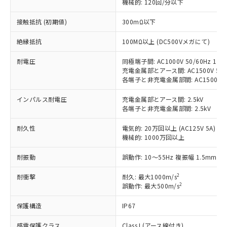
機械的: 120回/分以下
す。
対応予定：EU RoHS指令（10物質）の非含
接触抵抗 (初期値)
300mΩ以下
ご利用条件
有に対応した製品に切り替える予定のある
商品です。
絶縁抵抗
100MΩ以上 (DC500Vメガにて)
対応予定なし：EU RoHS指令（10物質）の
以下の条件をお読みいただき、同意のうえ
耐電圧
同極端子間: AC1000V 50/60Hz 1mi
非含有に非対応の商品で、対応品を出す予
ご利用ください。
充電金属部とアース間: AC1500V 50/6
定はありません。
各端子と非充電金属部間: AC1500V 50/
調査・確認中：EU RoHS指令（10物質）の
本サービスは、当社制御機器事業取扱
※1 中国RoHS○×表
非含有の対応状況を調査中または確認中の
インパルス耐電圧
商品の当社在庫状況および標準価格
充電金属部とアース間: 2.5kV
商品です。
各端子と非充電金属部間: 2.5kV
(税抜)を提供させていただくもので
「○」：最大均質材料含有率が中国RoHSの
非該当品：ライセンス料など無形物で、有
す。
基準値以下であることを示します。
害物質有無と関係のない商品です。
耐久性
電気的: 20万回以上 (AC125V 5A)
当社制御機器事業取扱商品の中には、
「×」：最大均質材料含有率が中国RoHSの
仕入先様の事情により、非含有部品として
機械的: 1000万回以上
本サービスの対象外となる商品もある
基準値を超えていることを示します。
いたものが、含有品と判明した場合などや
当社は、これら貴社製品のうち、外国
ことをご了承ください。
「－」：未確認です。当社販売部門へお問
耐振動
誤動作: 10～55Hz 複振幅 1.5mm
むを得ず変更することがあります。
為替および外国貿易法に定める商品
在庫状況および標準価格照会結果は、
い合わせください。
（以下｢規制貨物等」という）を輸出
記載している更新日時点での社内デー
2
耐衝撃
耐久: 最大1000m/s
*EU RoHS指令（10物質）：
または国外への提供する場合は、日本
記
タに基づき作成されるものであり、閲
説明
2
誤動作: 最大500m/s
鉛(Pb) 1000ppm以下、 水銀(Hg) 1000ppm以下、 カド
*中国RoHS10物質の基準値 (GB/T26572)：
国政府の輸出許可(または役務取引許
号
覧された時点での実際の在庫および標
ミウム(Cd) 100ppm以下、
Pb(鉛) :1000ppm、 Hg(水銀) : 1000ppm、 Cd(カドミウ
可)を取得するなどの必要な手続きを
六価クロム(Cr(Ⅵ)) 1000ppm以下、ポリ臭化ビフェニル
ム) : 100ppm、
保護構造
準価格とは異なる場合があることをご
IP67
類(PBB) 1000ppm以下、ポリ臭化ジフェニルエーテル類
Cr(Ⅵ)(六価クロム) : 1000ppm、 PBBs(ポリ臭化ビフェ
とります。
了承ください。
(PBDE) 1000ppm以下、フタル酸ビス(2-エチルヘキシ
○
一定数以上の在庫あり
ニル類) : 1000ppm、 PBDEs(ポリ臭化ジフェニルエーテ
当社は規制貨物を破棄する場合は、完
感電保護クラス
Class I (アース線付き)
ル) (DEHP)(別名：DOP) 1000ppm以下、フタル酸ブチ