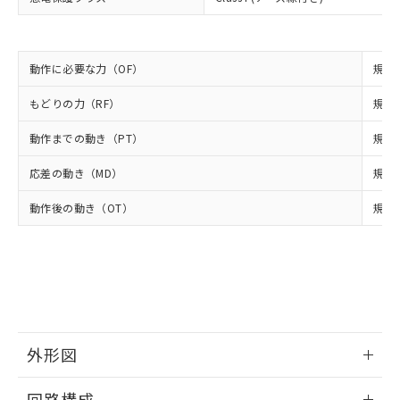
正式な納期状況および標準価格はお客
ル類) : 1000ppm、
ルベンジル（BBP） 1000ppm以下、フタル酸ジブチル
全に破砕するなど、違法に輸出されな
DBP(フタル酸ジブチル) : 1000ppm、 DIBP(フタル酸ジ
様のお取引先、またはお客様担当のオ
（DBP） 1000ppm以下、フタル酸ジイソブチル
イソブチル) : 1000ppm、 BBP(フタル酸ブチルベンジ
△
一定数には満たないが在庫あり
いよう必要な手段を講じます。
ムロン制御機器販売店・当社販売員に
(DIBP) 1000ppm以下
ル) : 1000ppm、
当社は貴社製品を、核兵器、ミサイ
但し、RoHS指令で産業用監視および制御機器に対する
DEHP(フタル酸ビス(2-エチルヘキシル)) : 1000ppm
ご相談ください。
適用除外項目は除く。
動作に必要な力（OF）
規格値
ル、化学兵器、生物兵器またはその他
－
在庫なし(最新の在庫状況につ
オムロン制御機器販売店や当社販売拠
フタル酸エステル類の４物質については閾値を超える意
武器並びにこれらの製造装置等に一切
いては、お客様のお取引先、ま
図的な使用がないことを確認しています。
点は「
販売ネットワーク
」をご確認
もどりの力（RF）
※2 環境保護使用期限
規格値
使用いたしません。
たはお客様担当のオムロン制御
ください。
当社は、貴社製品を第三者に販売する
機器販売店・当社販売員にご確
在庫状況および標準価格結果を当社の
動作までの動き（PT）
規格値
※2 対応予定月
「ｅ」：有害物質（10物質）のすべてが基
場合は、上記1、2および3の内容を当
認ください)
事前の承諾なく第三者に漏洩または開
準値以下であることを示します。
該第三者に通知します。また当社は、
示しないようお願いします。
応差の動き（MD）
規格値
部品在庫の切り替え状況などにより、予定
「10」：通常の使用状況下において有害物
販売先および販売に係わる関係者が違
マイパーツ機能（部品リスト作成サー
空
受注生産機種、また在庫状況の
月が前後することがあります。
質が外部に漏えいし、環境に深刻な影響を
法に輸出するおそれがある場合は、取
ビス）をご利用いただくには、I-Web
動作後の動き（OT）
規格値
白
情報を公開していない機種
及ぼさない年数を意味します。
り引きをいたしません。
メンバーズにご登録されている必要が
「－」：未確認です。当社販売部門へお問
あります。
い合わせください。
お客様が当ウェブサイト上で当社にご
※3 非含有証明書ダウンロード
登録された部品リストについて、当社
および当社の共同利用者が、当社の製
下記の非含有証明書をダウンロードするこ
品・サービスに関するお客様との取
とができます。
合意する
キャンセル
引・商談に必要な範囲で利用すること
外形図
をご了承ください。
EU RoHS指令（10物質）の非含有証明書
※当社の共同利用者とは、
"個人情報
情報更新：2025/09/04
51物質の非含有証明書（当社基準）
の共同利用に関して"
の「1.共同利
回路構成