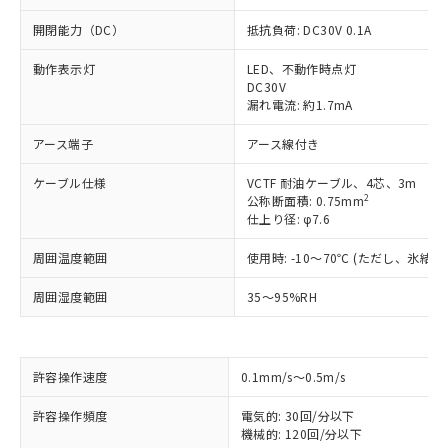
開閉能力（DC）
抵抗負荷: DC30V 0.1A
動作表示灯
LED、不動作時点灯
DC30V
漏れ電流: 約1.7mA
アース端子
アース線付き
ケーブル仕様
VCTF 耐油ケーブル、4芯、3m
2
公称断面積: 0.75mm
仕上り径: φ7.6
周囲温度範囲
使用時: -10～70℃ (ただし、氷結
周囲湿度範囲
35～95%RH
許容操作速度
0.1mm/s～0.5m/s
※1 対応状況
許容操作頻度
電気的: 30回/分以下
機械的: 120回/分以下
対応済み：EU RoHS指令（10物質）の