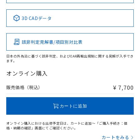
No
No
No
No
中国 RoHS表
※1 ※2
3D CADデータ
適合負荷領域図
この製品の規格認証/適合状況ページへ
Pb
Hg
Cd
Cr(VI)
その他の認証はこちらのページからご検索ください
該非判定見解書/項目別対比表
X
O
O
O
日本の外為法に基づく該非判定、およびEAR再輸出規制に関する見解が入手でき
ます。
"対応済み"や非含有の記載がされた商品であっても、流通
在庫等で未対応品が混在する可能性があります。
オンライン購入
非含有品が必要な際は、弊社営業部門もしくは販売店へお
問い合わせください。
¥ 7,700
販売価格（税込）
この製品のRoHS/REACH対応状況ページへ
カートに追加
オンライン購入における出荷予定日は、カートに追加～「ご購入手続き：価
格・納期の確認」画面にてご確認ください。
カートをみる