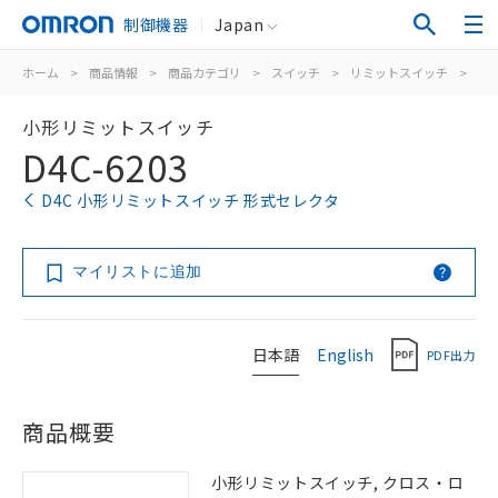
制御機器
Japan
ホーム
>
商品情報
>
商品カテゴリ
>
スイッチ
>
リミットスイッチ
>
汎
小形リミットスイッチ
D4C-6203
D4C 小形リミットスイッチ 形式セレクタ
マイリストに追加
日本語
English
PDF出力
商品概要
小形リミットスイッチ, クロス・ロ