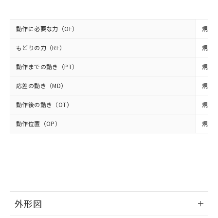
当社は規制貨物を破棄する場合は、完
ル) (DEHP)(別名：DOP) 1000ppm以下、フタル酸ブチ
正式な納期状況および標準価格はお客
ル類) : 1000ppm、
ルベンジル（BBP） 1000ppm以下、フタル酸ジブチル
全に破砕するなど、違法に輸出されな
DBP(フタル酸ジブチル) : 1000ppm、 DIBP(フタル酸ジ
様のお取引先、またはお客様担当のオ
（DBP） 1000ppm以下、フタル酸ジイソブチル
イソブチル) : 1000ppm、 BBP(フタル酸ブチルベンジ
△
一定数には満たないが在庫あり
いよう必要な手段を講じます。
ムロン制御機器販売店・当社販売員に
(DIBP) 1000ppm以下
ル) : 1000ppm、
動作に必要な力（OF）
規格値
当社は貴社製品を、核兵器、ミサイ
但し、RoHS指令で産業用監視および制御機器に対する
DEHP(フタル酸ビス(2-エチルヘキシル)) : 1000ppm
ご相談ください。
適用除外項目は除く。
ル、化学兵器、生物兵器またはその他
－
在庫なし(最新の在庫状況につ
オムロン制御機器販売店や当社販売拠
もどりの力（RF）
規格値
フタル酸エステル類の４物質については閾値を超える意
武器並びにこれらの製造装置等に一切
いては、お客様のお取引先、ま
図的な使用がないことを確認しています。
点は「
販売ネットワーク
」をご確認
※2 環境保護使用期限
使用いたしません。
たはお客様担当のオムロン制御
ください。
動作までの動き（PT）
規格値
当社は、貴社製品を第三者に販売する
機器販売店・当社販売員にご確
在庫状況および標準価格結果を当社の
※2 対応予定月
「ｅ」：有害物質（10物質）のすべてが基
場合は、上記1、2および3の内容を当
認ください)
応差の動き（MD）
規格値
事前の承諾なく第三者に漏洩または開
準値以下であることを示します。
該第三者に通知します。また当社は、
示しないようお願いします。
部品在庫の切り替え状況などにより、予定
「10」：通常の使用状況下において有害物
販売先および販売に係わる関係者が違
動作後の動き（OT）
規格値
マイパーツ機能（部品リスト作成サー
空
受注生産機種、また在庫状況の
月が前後することがあります。
質が外部に漏えいし、環境に深刻な影響を
法に輸出するおそれがある場合は、取
ビス）をご利用いただくには、I-Web
白
情報を公開していない機種
及ぼさない年数を意味します。
動作位置（OP）
規格値
り引きをいたしません。
メンバーズにご登録されている必要が
「－」：未確認です。当社販売部門へお問
あります。
い合わせください。
お客様が当ウェブサイト上で当社にご
※3 非含有証明書ダウンロード
登録された部品リストについて、当社
および当社の共同利用者が、当社の製
下記の非含有証明書をダウンロードするこ
品・サービスに関するお客様との取
とができます。
合意する
キャンセル
引・商談に必要な範囲で利用すること
をご了承ください。
外形図
EU RoHS指令（10物質）の非含有証明書
※当社の共同利用者とは、
"個人情報
51物質の非含有証明書（当社基準）