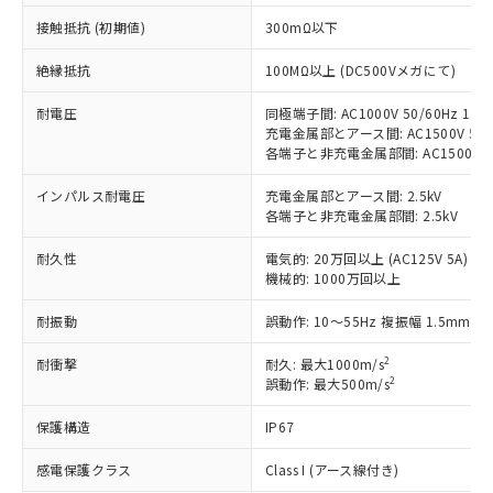
非含有に対応した製品が提供可能な商品で
接触抵抗 (初期値)
300mΩ以下
す。
対応予定：EU RoHS指令（10物質）の非含
ご利用条件
絶縁抵抗
100MΩ以上 (DC500Vメガにて)
有に対応した製品に切り替える予定のある
商品です。
耐電圧
同極端子間: AC1000V 50/60Hz 1mi
対応予定なし：EU RoHS指令（10物質）の
充電金属部とアース間: AC1500V 50/6
以下の条件をお読みいただき、同意のうえ
非含有に非対応の商品で、対応品を出す予
各端子と非充電金属部間: AC1500V 50/
ご利用ください。
定はありません。
調査・確認中：EU RoHS指令（10物質）の
インパルス耐電圧
充電金属部とアース間: 2.5kV
本サービスは、当社制御機器事業取扱
※1 中国RoHS○×表
各端子と非充電金属部間: 2.5kV
非含有の対応状況を調査中または確認中の
商品の当社在庫状況および標準価格
商品です。
(税抜)を提供させていただくもので
耐久性
電気的: 20万回以上 (AC125V 5A)
「○」：最大均質材料含有率が中国RoHSの
非該当品：ライセンス料など無形物で、有
す。
機械的: 1000万回以上
基準値以下であることを示します。
害物質有無と関係のない商品です。
当社制御機器事業取扱商品の中には、
「×」：最大均質材料含有率が中国RoHSの
仕入先様の事情により、非含有部品として
本サービスの対象外となる商品もある
耐振動
誤動作: 10～55Hz 複振幅 1.5mm
基準値を超えていることを示します。
いたものが、含有品と判明した場合などや
当社は、これら貴社製品のうち、外国
ことをご了承ください。
「－」：未確認です。当社販売部門へお問
むを得ず変更することがあります。
為替および外国貿易法に定める商品
2
耐衝撃
耐久: 最大1000m/s
在庫状況および標準価格照会結果は、
い合わせください。
（以下｢規制貨物等」という）を輸出
2
誤動作: 最大500m/s
記載している更新日時点での社内デー
*EU RoHS指令（10物質）：
または国外への提供する場合は、日本
記
タに基づき作成されるものであり、閲
説明
鉛(Pb) 1000ppm以下、 水銀(Hg) 1000ppm以下、 カド
*中国RoHS10物質の基準値 (GB/T26572)：
保護構造
IP67
国政府の輸出許可(または役務取引許
号
覧された時点での実際の在庫および標
ミウム(Cd) 100ppm以下、
Pb(鉛) :1000ppm、 Hg(水銀) : 1000ppm、 Cd(カドミウ
可)を取得するなどの必要な手続きを
六価クロム(Cr(Ⅵ)) 1000ppm以下、ポリ臭化ビフェニル
ム) : 100ppm、
準価格とは異なる場合があることをご
類(PBB) 1000ppm以下、ポリ臭化ジフェニルエーテル類
感電保護クラス
Class I (アース線付き)
Cr(Ⅵ)(六価クロム) : 1000ppm、 PBBs(ポリ臭化ビフェ
とります。
了承ください。
(PBDE) 1000ppm以下、フタル酸ビス(2-エチルヘキシ
○
一定数以上の在庫あり
ニル類) : 1000ppm、 PBDEs(ポリ臭化ジフェニルエーテ