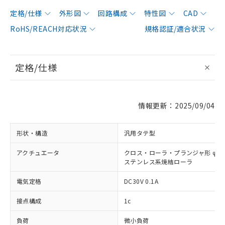
定格/仕様
外形図
回路構成
特性図
CAD
RoHS/REACH対応状況
規格認証/適合状況
定格/仕様
情報更新：2025/09/04
形状・構造
汎用タテ型
アクチュエータ
クロス・ローラ・プランジャ形 φ12×
ステンレス系焼結ローラ
電気定格
DC30V 0.1A
接点構成
1c
負荷
微小負荷