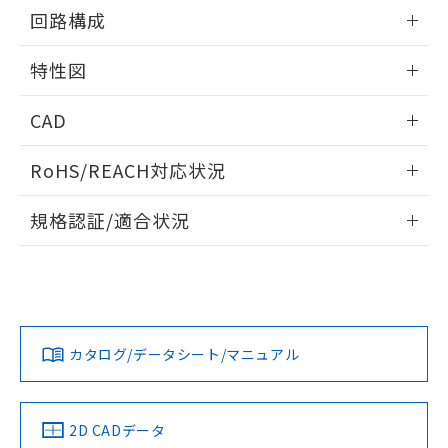
の共同利用に関して"
の「1.共同利
情報更新：2025/09/04
回路構成
※本証明書は発行日時点で非含有を証明す
用者の範囲」に記載されている法人を
るもので、過去に遡って非含有を証明する
指します。
情報更新：2025/09/04
ものではありません。
特性図
また、RoHS指令のフタル酸エステル類４
物質の対応では、対応完了までの期間は出
情報更新：2025/09/04
CAD
荷製品に未対応品が混在することから備考
欄に対応日を記載しておりました。
耐久曲線図
ログイン/会員登録いただくと、CADデータをダウンロー
既に当社にて対応品への在庫切替を完了
RoHS/REACH対応状況
電気的:
ドすることができます。
していることから、特段のことがない限
情報更新：2026/7/29
り、2022年1月12日より割愛しておりま
規格認証/適合状況
す。
ログイン/会員登録
EU RoHS
注意事項・凡例
UL認証
CSA認証
CEマーキング
No
No
N/A
対応状況
対応予定月
※1
※2
ダウンロードデータをご利用いただく前に、以下を必ずお読
みください。
カタログ/データシート/マニュアル
対応済み
取りつけ穴加工図
ソフトウェアの使用条件
LR型式承認
DNV型式承認
BV型式承認
KR型式承
（イギリス
（ノルウェー
（フランス
（韓国
船舶規格）
船舶規格）
船舶規格）
船舶規格
中国 RoHS
注意事項・凡例
2D CADデータ