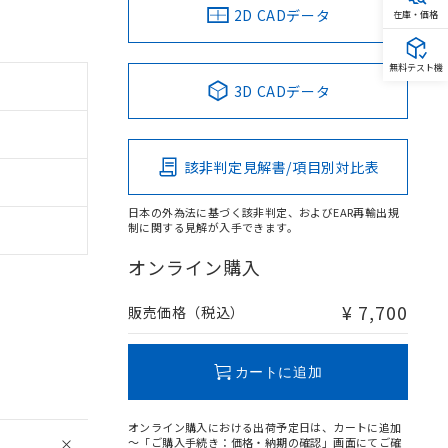
2D CADデータ
在庫・価格
無料テスト機
3D CADデータ
該非判定見解書/項目別対比表
日本の外為法に基づく該非判定、およびEAR再輸出規
制に関する見解が入手できます。
オンライン購入
¥ 7,700
販売価格（税込）
カートに追加
オンライン購入における出荷予定日は、カートに追加
～「ご購入手続き：価格・納期の確認」画面にてご確