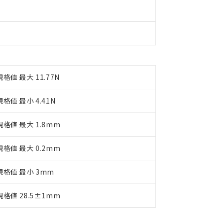
品への在庫切替を完了していることから、特段のことがない限り、20
す。
規格値 最大 11.77N
規格値 最小 4.41N
規格値 最大 1.8mm
規格値 最大 0.2mm
規格値 最小 3mm
規格値 28.5±1mm