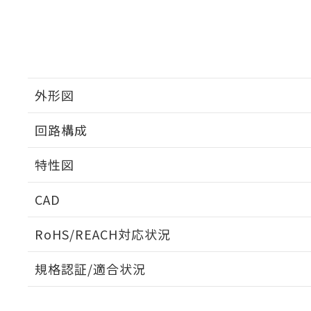
外形図
回路構成
特性図
CAD
耐久曲線図
ログイン/会員登録いただくと、CADデータをダウンロ
RoHS/REACH対応状況
電気的:
規格認証/適合状況
EU RoHS
注意事項・凡例
UL認証
CSA認証
CEマーキング