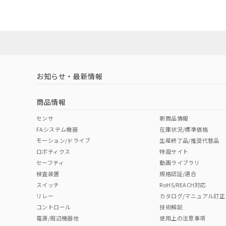
ダウンロードデータをご利用いただく前に、以下を必ずお読
No
No
N/A
対応状況
対応予定月
※1
※2
ソフトウェアの使用条件
対応済み
LR型式承認
DNV型式承認
BV型式承認
KR
（イギリス
（ノルウェー
（フランス
（
お知らせ・最新情報
中国 RoHS
注意事項・凡例
船舶規格）
船舶規格）
船舶規格）
船
商品情報
No
No
No
No
中国 RoHS表
※1 ※2
センサ
新商品情報
FAシステム機器
在庫状況/標準価格
適合負荷領域図
Pb
Hg
Cd
Cr(V
モーション/ドライブ
生産終了品/推奨代替品
取りつけ穴加工図
ロボティクス
特設サイト
セーフティ
動画ライブラリ
検査装置
規格認証/適合
X
O
O
O
スイッチ
RoHS/REACH対応
リレー
カタログ/マニュアル訂正
コントロール
技術解説
"対応済み"や非含有の記載がされた商品であっても、流通
電源/周辺機器他
使用上の注意事項
非含有品が必要な際は、弊社営業部門もしくは販売店へお