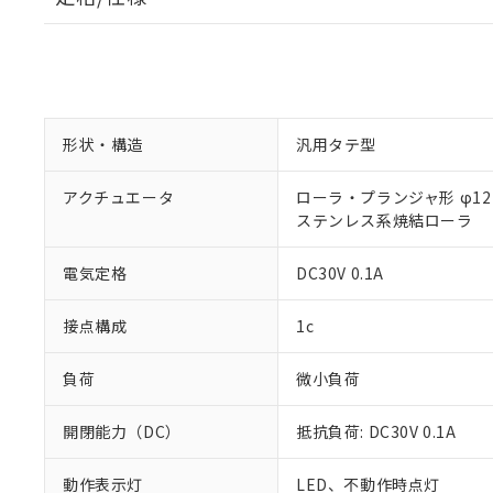
形状・構造
汎用タテ型
アクチュエータ
ローラ・プランジャ形 φ12×
ステンレス系焼結ローラ
電気定格
DC30V 0.1A
接点構成
1c
負荷
微小負荷
開閉能力（DC）
抵抗負荷: DC30V 0.1A
動作表示灯
LED、不動作時点灯