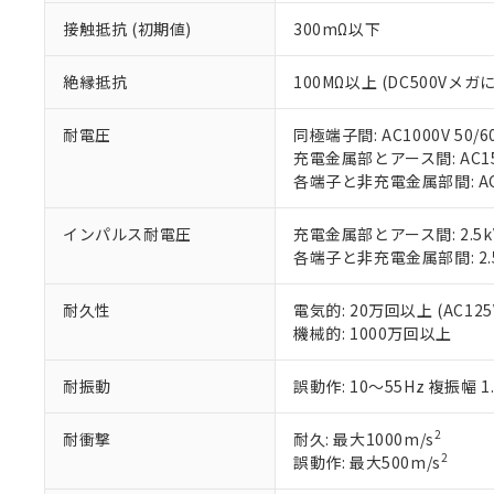
本サービスは
当社は、これ
*EU RoHS指令（10物
「－」：未確認で
鉛(Pb) 1000ppm以下、
くものです。
接触抵抗 (初期値)
300mΩ以下
う）を輸出ま
記
説明
六価クロム(Cr(Ⅵ)) 1
当社制御機器
などの必要な
フタル酸ビス(2-エチルヘ
号
*中国RoHS10物質の基準値 
ル（DBP） 1000ppm
在庫状況およ
当社は規制貨
絶縁抵抗
100MΩ以上 (DC500Vメガ
Pb(鉛) :1000ppm、 Hg
但し、RoHS指令で産
のであり、閲
ます。
Cr(Ⅵ)(六価クロム) : 
フタル酸エステル類の４
○
一定数以
DBP(フタル酸ジブチル) :
い。
当社は貴社製
DEHP(フタル酸ビス(2-エ
耐電圧
同極端子間: AC1000V 50/6
正式な納期状
置等に一切使
充電金属部とアース間: AC1500
当社販売員に
※2 対応予定月
△
一定数に
当社は、貴社
各端子と非充電金属部間: AC15
オムロン制御
また当社は、
※2 環境保護使
在庫状況およ
部品在庫の切り替
たしません。
－
在庫なし
インパルス耐電圧
充電金属部とアース間: 2.5k
す。
「ｅ」：有害物質
機器販売
各端子と非充電金属部間: 2.
マイパーツ機
「10」：通常の
ている必要が
味します。
空
受注生産
お客様が当ウ
※3 非含有証明
耐久性
電気的: 20万回以上 (AC125V
「－」：未確認で
白
が、当社の製
機械的: 1000万回以上
さい。
下記の非含有証明
※当社の共同
耐振動
誤動作: 10～55Hz 複振幅 1
いる法人を指
EU RoHS指令（
51物質の非含有証
2
耐衝撃
耐久: 最大1000m/s
※本証明書は発行
2
誤動作: 最大500m/s
また、RoHS指
混在することから