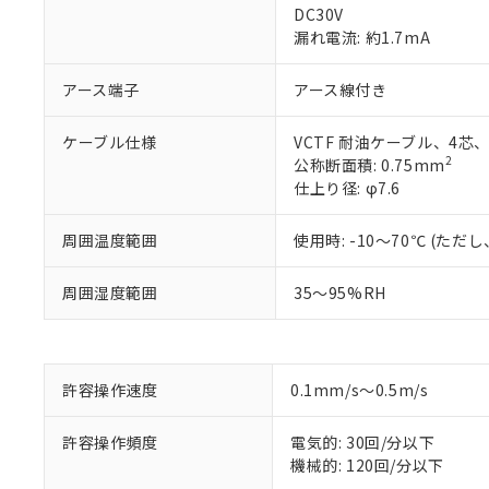
DC30V
漏れ電流: 約1.7mA
アース端子
アース線付き
ケーブル仕様
VCTF 耐油ケーブル、4芯
2
公称断面積: 0.75mm
仕上り径: φ7.6
周囲温度範囲
使用時: -10～70℃ (た
※1 対応状況
周囲湿度範囲
35～95%RH
対応済み：EU
対応予定：EU R
対応予定なし：EU
調査・確認中：EU
ご利用条件
許容操作速度
0.1mm/s～0.5m/s
非該当品：ライセ
※1 中国RoHS
仕入先様の事情に
許容操作頻度
電気的: 30回/分以下
があります。
以下の条件をお読
「○」：最大均質
機械的: 120回/分以下
「×」：最大均質