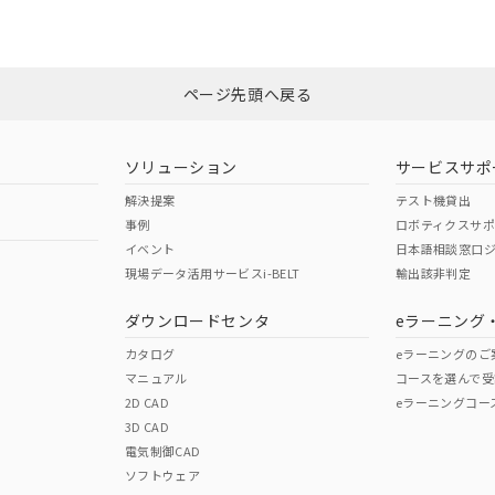
みください。
N/A
N/A
非含有証明書
※3
ページ先頭へ戻る
ダウンロードはこちら
型式承認
NK型式承認
ABS型式承認
韓国
（日本
（アメリカ
ソリューション
サービスサポ
舶規格）
船舶規格）
船舶規格）
解決提案
テスト機貸出
事例
ロボティクスサ
No
No
イベント
日本語相談窓口
現場データ活用サービスi-BELT
輸出該非判定
I)
PBBs
PBDEs
DBP
ダウンロードセンタ
eラーニング
この製品の規格認証/適合
その他の認証はこちらのページからご
カタログ
eラーニングのご
マニュアル
コースを選んで受
O
O
O
2D CAD
eラーニングコー
3D CAD
電気制御CAD
在庫等で未対応品が混在する可能性があります。
ソフトウェア
問い合わせください。