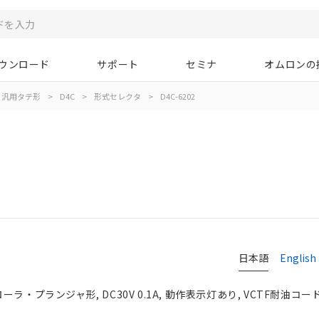
ウンロード
サポート
セミナ
オムロンの
汎用タテ形
>
D4C
>
形式セレクタ
>
D4C-6202
日本語
English
ラ・プランジャ形, DC30V 0.1A, 動作表示灯あり, VCTF耐油コード