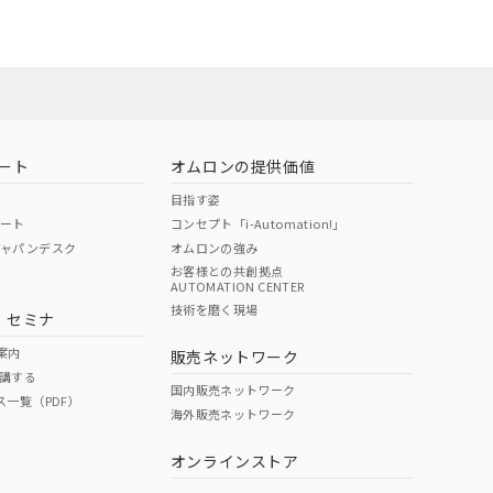
ート
オムロンの提供価値
目指す姿
ポート
コンセプト「i-Automation!」
ジャパンデスク
オムロンの強み
お客様との共創拠点
AUTOMATION CENTER
DIBP
BBP
DEHP
環境保護
技術を磨く現場
・セミナ
状況ページへ
使用期限
検索ください
案内
販売ネットワーク
講する
O
O
O
10
国内販売ネットワーク
ス一覧（PDF）
海外販売ネットワーク
オンラインストア