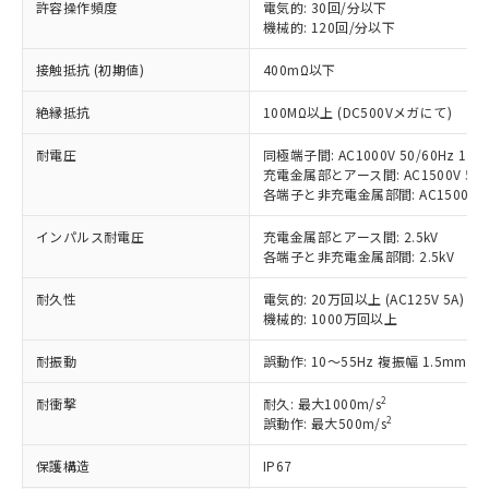
対応済み：EU RoHS指令（10物質）の
許容操作頻度
電気的: 30回/分以下
機械的: 120回/分以下
非含有に対応した製品が提供可能な商品で
す。
接触抵抗 (初期値)
400mΩ以下
対応予定：EU RoHS指令（10物質）の非含
ご利用条件
有に対応した製品に切り替える予定のある
絶縁抵抗
100MΩ以上 (DC500Vメガにて)
商品です。
対応予定なし：EU RoHS指令（10物質）の
耐電圧
同極端子間: AC1000V 50/60Hz 1mi
以下の条件をお読みいただき、同意のうえ
非含有に非対応の商品で、対応品を出す予
充電金属部とアース間: AC1500V 50/6
ご利用ください。
定はありません。
各端子と非充電金属部間: AC1500V 50/
調査・確認中：EU RoHS指令（10物質）の
本サービスは、当社制御機器事業取扱
※1 中国RoHS○×表
非含有の対応状況を調査中または確認中の
インパルス耐電圧
充電金属部とアース間: 2.5kV
商品の当社在庫状況および標準価格
各端子と非充電金属部間: 2.5kV
商品です。
(税抜)を提供させていただくもので
「○」：最大均質材料含有率が中国RoHSの
非該当品：ライセンス料など無形物で、有
す。
耐久性
電気的: 20万回以上 (AC125V 5A)
基準値以下であることを示します。
害物質有無と関係のない商品です。
当社制御機器事業取扱商品の中には、
機械的: 1000万回以上
「×」：最大均質材料含有率が中国RoHSの
仕入先様の事情により、非含有部品として
本サービスの対象外となる商品もある
基準値を超えていることを示します。
いたものが、含有品と判明した場合などや
当社は、これら貴社製品のうち、外国
耐振動
ことをご了承ください。
誤動作: 10～55Hz 複振幅 1.5mm
「－」：未確認です。当社販売部門へお問
むを得ず変更することがあります。
為替および外国貿易法に定める商品
在庫状況および標準価格照会結果は、
い合わせください。
（以下｢規制貨物等」という）を輸出
2
耐衝撃
耐久: 最大1000m/s
記載している更新日時点での社内デー
*EU RoHS指令（10物質）：
2
または国外への提供する場合は、日本
誤動作: 最大500m/s
記
タに基づき作成されるものであり、閲
説明
鉛(Pb) 1000ppm以下、 水銀(Hg) 1000ppm以下、 カド
*中国RoHS10物質の基準値 (GB/T26572)：
国政府の輸出許可(または役務取引許
号
覧された時点での実際の在庫および標
ミウム(Cd) 100ppm以下、
Pb(鉛) :1000ppm、 Hg(水銀) : 1000ppm、 Cd(カドミウ
保護構造
IP67
可)を取得するなどの必要な手続きを
六価クロム(Cr(Ⅵ)) 1000ppm以下、ポリ臭化ビフェニル
ム) : 100ppm、
準価格とは異なる場合があることをご
類(PBB) 1000ppm以下、ポリ臭化ジフェニルエーテル類