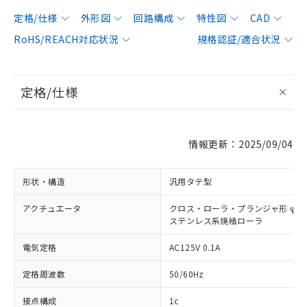
定格/仕様
外形図
回路構成
特性図
CAD
RoHS/REACH対応状況
規格認証/適合状況
定格/仕様
情報更新：2025/09/04
形状・構造
汎用タテ型
アクチュエータ
クロス・ローラ・プランジャ形 φ12×
ステンレス系焼結ローラ
電気定格
AC125V 0.1A
定格周波数
50/60Hz
接点構成
1c