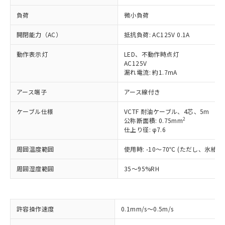
負荷
微小負荷
開閉能力（AC）
抵抗負荷: AC125V 0.1A
動作表示灯
LED、不動作時点灯
AC125V
漏れ電流: 約1.7mA
アース端子
アース線付き
ケーブル仕様
VCTF 耐油ケーブル、4芯、5m
2
公称断面積: 0.75mm
仕上り径: φ7.6
周囲温度範囲
使用時: -10～70℃ (ただし、氷結
周囲湿度範囲
35～95%RH
※1 対応状況
許容操作速度
0.1mm/s～0.5m/s