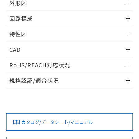
※当社の共同利用者とは、
"個人情報
外形図
51物質の非含有証明書（当社基準）
の共同利用に関して"
の「1.共同利
※本証明書は発行日時点で非含有を証明す
用者の範囲」に記載されている法人を
情報更新：2025/09/04
回路構成
るもので、過去に遡って非含有を証明する
指します。
ものではありません。
情報更新：2025/09/04
また、RoHS指令のフタル酸エステル類４
特性図
物質の対応では、対応完了までの期間は出
荷製品に未対応品が混在することから備考
情報更新：2025/09/04
CAD
欄に対応日を記載しておりました。
既に当社にて対応品への在庫切替を完了
耐久曲線図
ログイン/会員登録いただくと、CADデータをダウンロー
していることから、特段のことがない限
RoHS/REACH対応状況
電気的:
ドすることができます。
り、2022年1月12日より割愛しておりま
情報更新：2026/7/29
す。
規格認証/適合状況
ログイン/会員登録
EU RoHS
注意事項・凡例
UL認証
CSA認証
CEマーキング
No
No
Yes
対応状況
対応予定月
※1
※2
ダウンロードデータをご利用いただく前に、以下を必ずお読
みください。
カタログ/データシート/マニュアル
対応済み
取りつけ穴加工図
ソフトウェアの使用条件
LR型式承認
DNV型式承認
BV型式承認
KR型式承
（イギリス
（ノルウェー
（フランス
（韓国