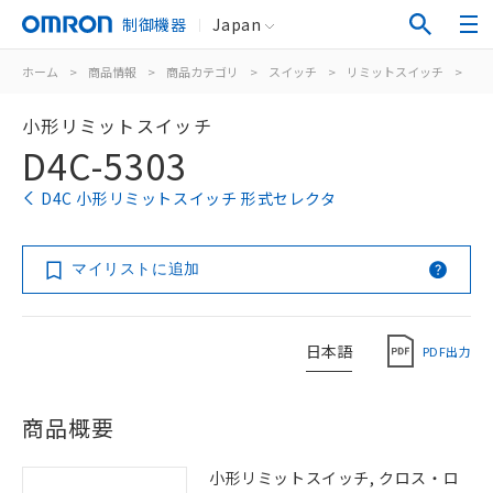
制御機器
Japan
ホーム
>
商品情報
>
商品カテゴリ
>
スイッチ
>
リミットスイッチ
>
汎
小形リミットスイッチ
D4C-5303
D4C 小形リミットスイッチ 形式セレクタ
マイリストに追加
日本語
PDF出力
商品概要
小形リミットスイッチ, クロス・ロ