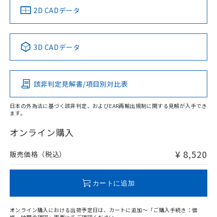
船舶規格）
船舶規格）
船舶規格）
船舶規格
中国 RoHS
注意事項・凡例
2D CADデータ
No
No
No
No
中国 RoHS表
※1 ※2
3D CADデータ
適合負荷領域図
この製品の規格認証/適合状況ページへ
Pb
Hg
Cd
Cr(VI)
その他の認証はこちらのページからご検索ください
該非判定見解書/項目別対比表
X
O
O
O
日本の外為法に基づく該非判定、およびEAR再輸出規制に関する見解が入手でき
ます。
"対応済み"や非含有の記載がされた商品であっても、流通
在庫等で未対応品が混在する可能性があります。
オンライン購入
非含有品が必要な際は、弊社営業部門もしくは販売店へお
問い合わせください。
¥ 8,520
販売価格（税込）
この製品のRoHS/REACH対応状況ページへ
カートに追加
オンライン購入における出荷予定日は、カートに追加～「ご購入手続き：価