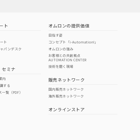
ート
オムロンの提供価値
目指す姿
ポート
コンセプト「i-Automation!」
ジャパンデスク
オムロンの強み
お客様との共創拠点
AUTOMATION CENTER
DIBP
BBP
DEHP
環境保護
技術を磨く現場
・セミナ
状況ページへ
使用期限
検索ください
案内
販売ネットワーク
講する
O
O
O
10
国内販売ネットワーク
ス一覧（PDF）
海外販売ネットワーク
オンラインストア
状況ページへ