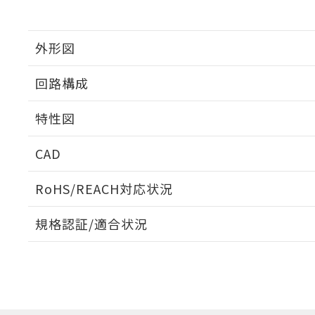
外形図
回路構成
特性図
CAD
耐久曲線図
ログイン/会員登録いただくと、CADデータをダウンロ
RoHS/REACH対応状況
電気的:
規格認証/適合状況
EU RoHS
注意事項・凡例
UL認証
CSA認証
CEマーキング
ダウンロードデータをご利用いただく前に、以下を必ずお読
No
No
No
対応状況
対応予定月
※1
※2
ソフトウェアの使用条件