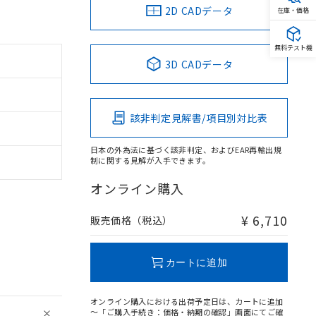
2D CADデータ
在庫・価格
無料テスト機
3D CADデータ
該非判定見解書/項目別対比表
日本の外為法に基づく該非判定、およびEAR再輸出規
制に関する見解が入手できます。
オンライン購入
¥ 6,710
販売価格（税込）
カートに追加
オンライン購入における出荷予定日は、カートに追加
～「ご購入手続き：価格・納期の確認」画面にてご確