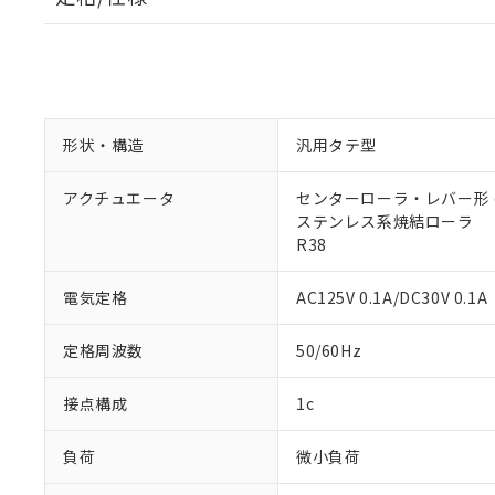
形状・構造
汎用タテ型
アクチュエータ
センターローラ・レバー形 φ
ステンレス系焼結ローラ
R38
電気定格
AC125V 0.1A/DC30V 0.1A
定格周波数
50/60Hz
接点構成
1c
負荷
微小負荷