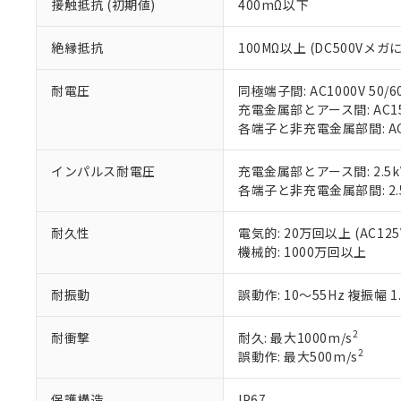
記
説明
接触抵抗 (初期値)
400mΩ以下
当社制御機器
などの必要な
フタル酸ビス(2-エチルヘ
号
*中国RoHS10物質の基準値 
ル（DBP） 1000ppm
在庫状況およ
当社は規制貨
Pb(鉛) :1000ppm、 Hg
但し、RoHS指令で産
絶縁抵抗
100MΩ以上 (DC500Vメガ
のであり、閲
ます。
Cr(Ⅵ)(六価クロム) : 
フタル酸エステル類の４
○
一定数以
DBP(フタル酸ジブチル) :
い。
当社は貴社製
DEHP(フタル酸ビス(2-エ
正式な納期状
置等に一切使
耐電圧
同極端子間: AC1000V 50/6
当社販売員に
※2 対応予定月
△
一定数に
当社は、貴社
充電金属部とアース間: AC1500
オムロン制御
また当社は、
※2 環境保護使
各端子と非充電金属部間: AC15
在庫状況およ
部品在庫の切り替
たしません。
－
在庫なし
す。
「ｅ」：有害物質
機器販売
インパルス耐電圧
充電金属部とアース間: 2.5k
マイパーツ機
「10」：通常の
各端子と非充電金属部間: 2.
ている必要が
味します。
空
受注生産
お客様が当ウ
※3 非含有証明
「－」：未確認で
白
耐久性
電気的: 20万回以上 (AC125V
が、当社の製
機械的: 1000万回以上
さい。
下記の非含有証明
※当社の共同
いる法人を指
EU RoHS指令（
耐振動
誤動作: 10～55Hz 複振幅 1
51物質の非含有証
※本証明書は発行
2
耐衝撃
耐久: 最大1000m/s
また、RoHS指
2
誤動作: 最大500m/s
混在することから
既に当社にて対応
保護構造
IP67