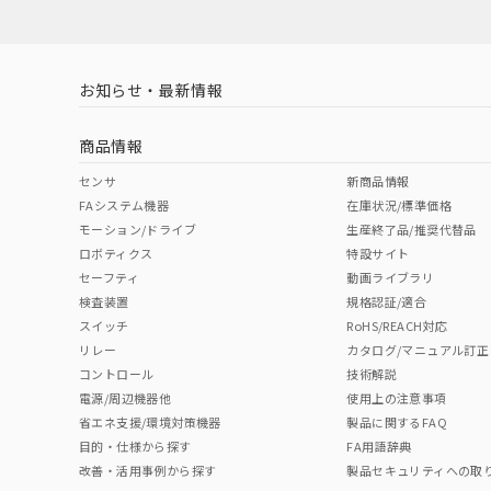
対応済み
LR型式承認
DNV型式承認
BV型式承認
KR
（イギリス
（ノルウェー
（フランス
（
お知らせ・最新情報
中国 RoHS
注意事項・凡例
船舶規格）
船舶規格）
船舶規格）
船
商品情報
取りつけ穴加工図
No
No
No
No
中国 RoHS表
※1 ※2
センサ
新商品情報
FAシステム機器
在庫状況/標準価格
適合負荷領域図
Pb
Hg
Cd
Cr(V
モーション/ドライブ
生産終了品/推奨代替品
ロボティクス
特設サイト
セーフティ
動画ライブラリ
検査装置
規格認証/適合
X
O
O
O
スイッチ
RoHS/REACH対応
リレー
カタログ/マニュアル訂正
コントロール
技術解説
"対応済み"や非含有の記載がされた商品であっても、流通
電源/周辺機器他
使用上の注意事項
非含有品が必要な際は、弊社営業部門もしくは販売店へお
省エネ支援/環境対策機器
製品に関するFAQ
目的・仕様から探す
FA用語辞典
改善・活用事例から探す
製品セキュリティへの取