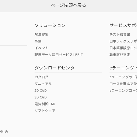
ページ先頭へ戻る
ダウンロードはこちら
型式承認
NK型式承認
ABS型式承認
韓国
（日本
（アメリカ
ソリューション
サービスサポ
舶規格）
船舶規格）
船舶規格）
解決提案
テスト機貸出
事例
ロボティクスサ
No
No
イベント
日本語相談窓口
現場データ活用サービスi-BELT
輸出該非判定
I)
PBBs
PBDEs
DBP
ダウンロードセンタ
eラーニング
この製品の規格認証/適合
その他の認証はこちらのページからご
カタログ
eラーニングのご
マニュアル
コースを選んで受
O
O
O
2D CAD
eラーニングコー
3D CAD
電気制御CAD
在庫等で未対応品が混在する可能性があります。
ソフトウェア
問い合わせください。
この製品のRoHS/REACH対応
り組み