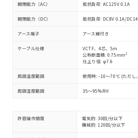
開閉能力（AC）
抵抗負荷: AC125V 0.1A
開閉能力（DC）
抵抗負荷: DC8V 0.1A/DC14V
アース端子
アース線付き
ケーブル仕様
VCTF、4芯、5m
2
公称断面積: 0.75mm
仕上り径: φ7.6
※1 対応状況
周囲温度範囲
使用時: -10～70℃ (た
対応済み：EU
対応予定：EU R
対応予定なし：EU
周囲湿度範囲
35～95%RH
調査・確認中：EU
ご利用条件
非該当品：ライセ
※1 中国RoHS
仕入先様の事情に
があります。
以下の条件をお読
許容操作頻度
電気的: 30回/分以下
「○」：最大均質
機械的: 120回/分以下
「×」：最大均質
本サービスは
当社は、これ
*EU RoHS指令（10物
「－」：未確認で
鉛(Pb) 1000ppm以下、
くものです。
う）を輸出ま
六価クロム(Cr(Ⅵ)) 1