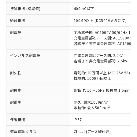
非含有に対応した製品が提供可能な商品で
す。
接触抵抗 (初期値)
400mΩ以下
対応予定：EU RoHS指令（10物質）の非含
ご利用条件
有に対応した製品に切り替える予定のある
絶縁抵抗
100MΩ以上 (DC500Vメガにて)
商品です。
耐電圧
同極端子間: AC1000V 50/60Hz 1mi
対応予定なし：EU RoHS指令（10物質）の
以下の条件をお読みいただき、同意のうえ
充電金属部とアース間: AC1500V 50/6
非含有に非対応の商品で、対応品を出す予
各端子と非充電金属部間: AC1500V 50/
ご利用ください。
定はありません。
調査・確認中：EU RoHS指令（10物質）の
インパルス耐電圧
充電金属部とアース間: 2.5kV
本サービスは、当社制御機器事業取扱
※1 中国RoHS○×表
非含有の対応状況を調査中または確認中の
各端子と非充電金属部間: 2.5kV
商品の当社在庫状況および標準価格
商品です。
(税抜)を提供させていただくもので
「○」：最大均質材料含有率が中国RoHSの
非該当品：ライセンス料など無形物で、有
耐久性
電気的: 20万回以上 (AC125V 5A)
す。
基準値以下であることを示します。
害物質有無と関係のない商品です。
機械的: 1000万回以上
当社制御機器事業取扱商品の中には、
「×」：最大均質材料含有率が中国RoHSの
仕入先様の事情により、非含有部品として
本サービスの対象外となる商品もある
基準値を超えていることを示します。
耐振動
誤動作: 10～55Hz 複振幅 1.5mm
いたものが、含有品と判明した場合などや
当社は、これら貴社製品のうち、外国
ことをご了承ください。
「－」：未確認です。当社販売部門へお問
むを得ず変更することがあります。
為替および外国貿易法に定める商品
在庫状況および標準価格照会結果は、
2
耐衝撃
耐久: 最大1000m/s
い合わせください。
（以下｢規制貨物等」という）を輸出
記載している更新日時点での社内デー
2
誤動作: 最大500m/s
*EU RoHS指令（10物質）：
または国外への提供する場合は、日本
記
タに基づき作成されるものであり、閲
説明
鉛(Pb) 1000ppm以下、 水銀(Hg) 1000ppm以下、 カド
*中国RoHS10物質の基準値 (GB/T26572)：
国政府の輸出許可(または役務取引許
保護構造
IP67
号
覧された時点での実際の在庫および標
ミウム(Cd) 100ppm以下、
Pb(鉛) :1000ppm、 Hg(水銀) : 1000ppm、 Cd(カドミウ
可)を取得するなどの必要な手続きを
六価クロム(Cr(Ⅵ)) 1000ppm以下、ポリ臭化ビフェニル
ム) : 100ppm、
準価格とは異なる場合があることをご
類(PBB) 1000ppm以下、ポリ臭化ジフェニルエーテル類
Cr(Ⅵ)(六価クロム) : 1000ppm、 PBBs(ポリ臭化ビフェ
とります。
感電保護クラス
Class I (アース線付き)
了承ください。
(PBDE) 1000ppm以下、フタル酸ビス(2-エチルヘキシ
○
一定数以上の在庫あり
ニル類) : 1000ppm、 PBDEs(ポリ臭化ジフェニルエーテ