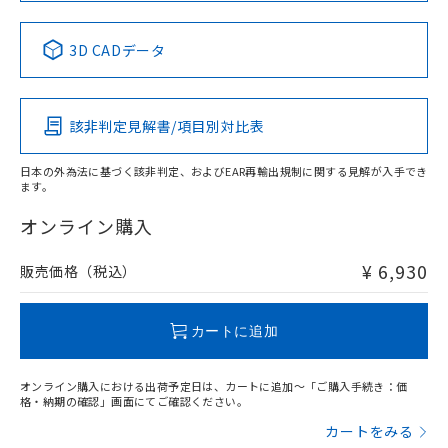
No
No
No
No
中国 RoHS表
※1 ※2
3D CADデータ
この製品の規格認証/適合状況ページへ
Pb
Hg
Cd
Cr(VI)
その他の認証はこちらのページからご検索ください
適合負荷領域図
該非判定見解書/項目別対比表
X
O
O
O
日本の外為法に基づく該非判定、およびEAR再輸出規制に関する見解が入手でき
ます。
"対応済み"や非含有の記載がされた商品であっても、流通
在庫等で未対応品が混在する可能性があります。
オンライン購入
非含有品が必要な際は、弊社営業部門もしくは販売店へお
問い合わせください。
¥ 6,930
販売価格（税込）
この製品のRoHS/REACH対応状況ページへ
カートに追加
オンライン購入における出荷予定日は、カートに追加～「ご購入手続き：価
格・納期の確認」画面にてご確認ください。
カートをみる