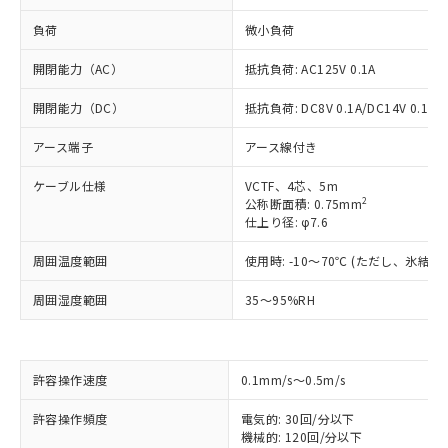
負荷
微小負荷
開閉能力（AC）
抵抗負荷: AC125V 0.1A
開閉能力（DC）
抵抗負荷: DC8V 0.1A/DC14V 0.1A/D
アース端子
アース線付き
ケーブル仕様
VCTF、4芯、5m
2
公称断面積: 0.75mm
仕上り径: φ7.6
周囲温度範囲
使用時: -10～70℃ (ただし、氷結
周囲湿度範囲
35～95%RH
許容操作速度
0.1mm/s～0.5m/s
※1 対応状況
許容操作頻度
電気的: 30回/分以下
対応済み：EU RoHS指令（10物質）の
機械的: 120回/分以下