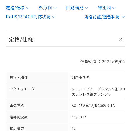
定格/仕様
外形図
回路構成
特性図
RoHS/REACH対応状況
規格認証/適合状況
定格/仕様
情報更新：2025/09/04
形状・構造
汎用タテ型
アクチュエータ
シール・ピン・プランジャ形 φ10
ステンレス鋼プランジャ
電気定格
AC125V 0.1A/DC30V 0.1A
定格周波数
50/60Hz
接点構成
1c