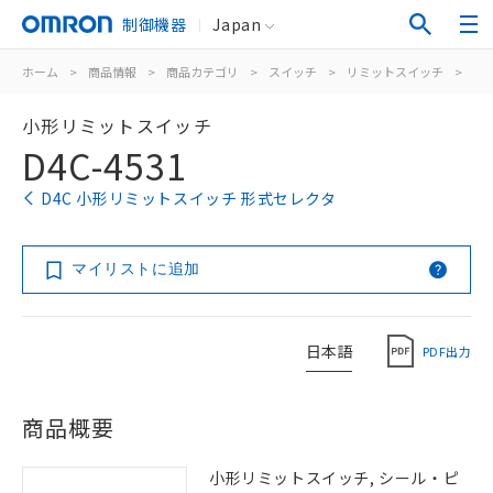
制御機器
Japan
ホーム
>
商品情報
>
商品カテゴリ
>
スイッチ
>
リミットスイッチ
>
汎
小形リミットスイッチ
D4C-4531
D4C 小形リミットスイッチ 形式セレクタ
マイリストに追加
日本語
PDF出力
商品概要
小形リミットスイッチ, シール・ピ