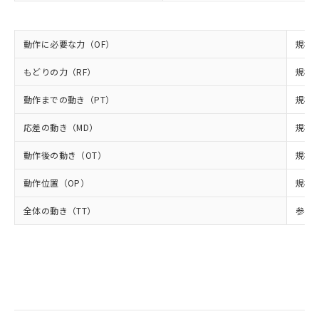
当社は規制貨物を破棄する場合は、完
ル) (DEHP)(別名：DOP) 1000ppm以下、フタル酸ブチ
正式な納期状況および標準価格はお客
ル類) : 1000ppm、
ルベンジル（BBP） 1000ppm以下、フタル酸ジブチル
全に破砕するなど、違法に輸出されな
DBP(フタル酸ジブチル) : 1000ppm、 DIBP(フタル酸ジ
様のお取引先、またはお客様担当のオ
（DBP） 1000ppm以下、フタル酸ジイソブチル
イソブチル) : 1000ppm、 BBP(フタル酸ブチルベンジ
△
一定数には満たないが在庫あり
いよう必要な手段を講じます。
ムロン制御機器販売店・当社販売員に
(DIBP) 1000ppm以下
ル) : 1000ppm、
動作に必要な力（OF）
規格値
当社は貴社製品を、核兵器、ミサイ
但し、RoHS指令で産業用監視および制御機器に対する
DEHP(フタル酸ビス(2-エチルヘキシル)) : 1000ppm
ご相談ください。
適用除外項目は除く。
ル、化学兵器、生物兵器またはその他
－
在庫なし(最新の在庫状況につ
オムロン制御機器販売店や当社販売拠
フタル酸エステル類の４物質については閾値を超える意
もどりの力（RF）
規格値
武器並びにこれらの製造装置等に一切
いては、お客様のお取引先、ま
図的な使用がないことを確認しています。
点は「
販売ネットワーク
」をご確認
※2 環境保護使用期限
使用いたしません。
たはお客様担当のオムロン制御
ください。
動作までの動き（PT）
規格値
当社は、貴社製品を第三者に販売する
機器販売店・当社販売員にご確
在庫状況および標準価格結果を当社の
※2 対応予定月
「ｅ」：有害物質（10物質）のすべてが基
場合は、上記1、2および3の内容を当
認ください)
事前の承諾なく第三者に漏洩または開
応差の動き（MD）
規格値
準値以下であることを示します。
該第三者に通知します。また当社は、
示しないようお願いします。
部品在庫の切り替え状況などにより、予定
「10」：通常の使用状況下において有害物
販売先および販売に係わる関係者が違
マイパーツ機能（部品リスト作成サー
動作後の動き（OT）
規格値
空
受注生産機種、また在庫状況の
月が前後することがあります。
質が外部に漏えいし、環境に深刻な影響を
法に輸出するおそれがある場合は、取
ビス）をご利用いただくには、I-Web
白
情報を公開していない機種
及ぼさない年数を意味します。
り引きをいたしません。
動作位置（OP）
規格値
メンバーズにご登録されている必要が
「－」：未確認です。当社販売部門へお問
あります。
い合わせください。
全体の動き（TT）
参考値
お客様が当ウェブサイト上で当社にご
※3 非含有証明書ダウンロード
登録された部品リストについて、当社
および当社の共同利用者が、当社の製
下記の非含有証明書をダウンロードするこ
品・サービスに関するお客様との取
とができます。
合意する
キャンセル
引・商談に必要な範囲で利用すること
をご了承ください。
EU RoHS指令（10物質）の非含有証明書
※当社の共同利用者とは、
"個人情報
51物質の非含有証明書（当社基準）