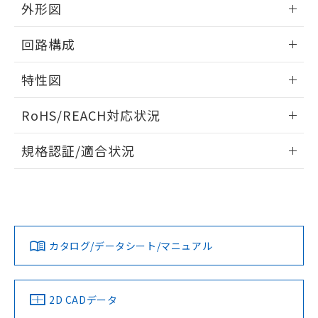
の共同利用に関して"
の「1.共同利
外形図
※本証明書は発行日時点で非含有を証明す
用者の範囲」に記載されている法人を
るもので、過去に遡って非含有を証明する
指します。
情報更新：2025/09/04
ものではありません。
回路構成
また、RoHS指令のフタル酸エステル類４
物質の対応では、対応完了までの期間は出
情報更新：2025/09/04
特性図
荷製品に未対応品が混在することから備考
欄に対応日を記載しておりました。
情報更新：2025/09/04
RoHS/REACH対応状況
既に当社にて対応品への在庫切替を完了
していることから、特段のことがない限
耐久曲線図
情報更新：2026/7/29
り、2022年1月12日より割愛しておりま
規格認証/適合状況
電気的:
す。
EU RoHS
注意事項・凡例
UL認証
CSA認証
CEマーキング
No
No
No
対応状況
対応予定月
※1
※2
カタログ/データシート/マニュアル
対応済み
LR型式承認
DNV型式承認
BV型式承認
KR型式承
（イギリス
（ノルウェー
（フランス
（韓国
船舶規格）
船舶規格）
船舶規格）
船舶規格
中国 RoHS
注意事項・凡例
取りつけ穴加工図
2D CADデータ