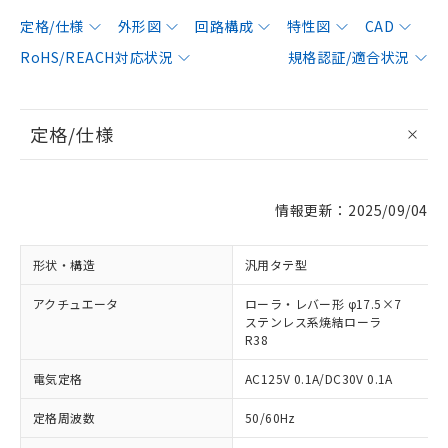
定格/仕様
外形図
回路構成
特性図
CAD
RoHS/REACH対応状況
規格認証/適合状況
定格/仕様
情報更新：2025/09/04
形状・構造
汎用タテ型
アクチュエータ
ローラ・レバー形 φ17.5×7
ステンレス系焼結ローラ
R38
電気定格
AC125V 0.1A/DC30V 0.1A
定格周波数
50/60Hz