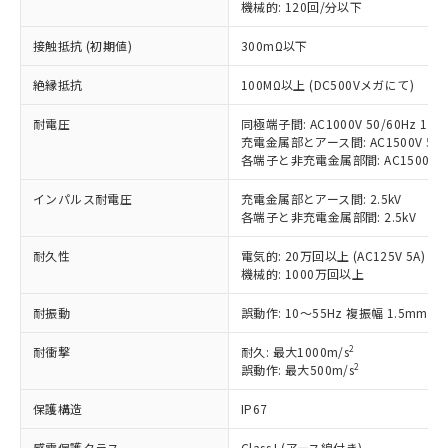
機械的: 120回/分以下
す。
対応予定：EU RoHS指令（10物質）の非含
接触抵抗 (初期値)
300mΩ以下
ご利用条件
有に対応した製品に切り替える予定のある
商品です。
絶縁抵抗
100MΩ以上 (DC500Vメガにて)
対応予定なし：EU RoHS指令（10物質）の
以下の条件をお読みいただき、同意のうえ
耐電圧
同極端子間: AC1000V 50/60Hz 1mi
非含有に非対応の商品で、対応品を出す予
ご利用ください。
充電金属部とアース間: AC1500V 50/6
定はありません。
各端子と非充電金属部間: AC1500V 50/
調査・確認中：EU RoHS指令（10物質）の
本サービスは、当社制御機器事業取扱
※1 中国RoHS○×表
非含有の対応状況を調査中または確認中の
商品の当社在庫状況および標準価格
インパルス耐電圧
充電金属部とアース間: 2.5kV
商品です。
各端子と非充電金属部間: 2.5kV
(税抜)を提供させていただくもので
「○」：最大均質材料含有率が中国RoHSの
非該当品：ライセンス料など無形物で、有
す。
基準値以下であることを示します。
害物質有無と関係のない商品です。
耐久性
電気的: 20万回以上 (AC125V 5A)
当社制御機器事業取扱商品の中には、
「×」：最大均質材料含有率が中国RoHSの
仕入先様の事情により、非含有部品として
機械的: 1000万回以上
本サービスの対象外となる商品もある
基準値を超えていることを示します。
いたものが、含有品と判明した場合などや
当社は、これら貴社製品のうち、外国
ことをご了承ください。
「－」：未確認です。当社販売部門へお問
耐振動
誤動作: 10～55Hz 複振幅 1.5mm
むを得ず変更することがあります。
為替および外国貿易法に定める商品
在庫状況および標準価格照会結果は、
い合わせください。
（以下｢規制貨物等」という）を輸出
記載している更新日時点での社内デー
2
耐衝撃
耐久: 最大1000m/s
*EU RoHS指令（10物質）：
または国外への提供する場合は、日本
記
タに基づき作成されるものであり、閲
説明
2
誤動作: 最大500m/s
鉛(Pb) 1000ppm以下、 水銀(Hg) 1000ppm以下、 カド
*中国RoHS10物質の基準値 (GB/T26572)：
国政府の輸出許可(または役務取引許
号
覧された時点での実際の在庫および標
ミウム(Cd) 100ppm以下、
Pb(鉛) :1000ppm、 Hg(水銀) : 1000ppm、 Cd(カドミウ
可)を取得するなどの必要な手続きを
六価クロム(Cr(Ⅵ)) 1000ppm以下、ポリ臭化ビフェニル
ム) : 100ppm、
準価格とは異なる場合があることをご
保護構造
IP67
類(PBB) 1000ppm以下、ポリ臭化ジフェニルエーテル類
Cr(Ⅵ)(六価クロム) : 1000ppm、 PBBs(ポリ臭化ビフェ
とります。
了承ください。
(PBDE) 1000ppm以下、フタル酸ビス(2-エチルヘキシ
○
一定数以上の在庫あり
ニル類) : 1000ppm、 PBDEs(ポリ臭化ジフェニルエーテ
当社は規制貨物を破棄する場合は、完
ル) (DEHP)(別名：DOP) 1000ppm以下、フタル酸ブチ
感電保護クラス
Class I (アース線付き)