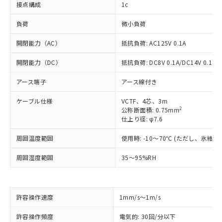
接点構成
1c
負荷
微小負荷
開閉能力（AC）
抵抗負荷: AC125V 0.1A
開閉能力（DC）
抵抗負荷: DC8V 0.1A/DC14V 0.1A/D
アース端子
アース線付き
ケーブル仕様
VCTF、4芯、3m
2
公称断面積: 0.75mm
仕上り径: φ7.6
周囲温度範囲
使用時: -10～70℃ (ただし、氷結
周囲湿度範囲
35～95%RH
※1 対応状況
許容操作速度
1mm/s～1m/s
対応済み：EU RoHS指令（10物質）の
許容操作頻度
電気的: 30回/分以下
非含有に対応した製品が提供可能な商品で