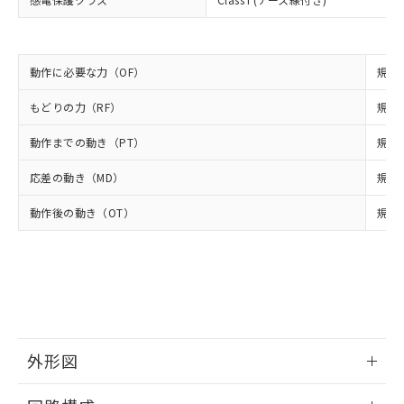
正式な納期状況および標準価格はお客
ル類) : 1000ppm、
ルベンジル（BBP） 1000ppm以下、フタル酸ジブチル
全に破砕するなど、違法に輸出されな
DBP(フタル酸ジブチル) : 1000ppm、 DIBP(フタル酸ジ
様のお取引先、またはお客様担当のオ
（DBP） 1000ppm以下、フタル酸ジイソブチル
イソブチル) : 1000ppm、 BBP(フタル酸ブチルベンジ
△
一定数には満たないが在庫あり
いよう必要な手段を講じます。
ムロン制御機器販売店・当社販売員に
(DIBP) 1000ppm以下
ル) : 1000ppm、
当社は貴社製品を、核兵器、ミサイ
但し、RoHS指令で産業用監視および制御機器に対する
DEHP(フタル酸ビス(2-エチルヘキシル)) : 1000ppm
ご相談ください。
適用除外項目は除く。
ル、化学兵器、生物兵器またはその他
動作に必要な力（OF）
規格値
－
在庫なし(最新の在庫状況につ
オムロン制御機器販売店や当社販売拠
フタル酸エステル類の４物質については閾値を超える意
武器並びにこれらの製造装置等に一切
いては、お客様のお取引先、ま
図的な使用がないことを確認しています。
点は「
販売ネットワーク
」をご確認
※2 環境保護使用期限
もどりの力（RF）
規格値
使用いたしません。
たはお客様担当のオムロン制御
ください。
当社は、貴社製品を第三者に販売する
機器販売店・当社販売員にご確
在庫状況および標準価格結果を当社の
動作までの動き（PT）
規格値
※2 対応予定月
「ｅ」：有害物質（10物質）のすべてが基
場合は、上記1、2および3の内容を当
認ください)
事前の承諾なく第三者に漏洩または開
準値以下であることを示します。
該第三者に通知します。また当社は、
示しないようお願いします。
応差の動き（MD）
規格値
部品在庫の切り替え状況などにより、予定
「10」：通常の使用状況下において有害物
販売先および販売に係わる関係者が違
マイパーツ機能（部品リスト作成サー
空
受注生産機種、また在庫状況の
月が前後することがあります。
質が外部に漏えいし、環境に深刻な影響を
法に輸出するおそれがある場合は、取
ビス）をご利用いただくには、I-Web
白
情報を公開していない機種
動作後の動き（OT）
規格値
及ぼさない年数を意味します。
り引きをいたしません。
メンバーズにご登録されている必要が
「－」：未確認です。当社販売部門へお問
あります。
い合わせください。
お客様が当ウェブサイト上で当社にご
※3 非含有証明書ダウンロード
登録された部品リストについて、当社
および当社の共同利用者が、当社の製
下記の非含有証明書をダウンロードするこ
品・サービスに関するお客様との取
とができます。
合意する
キャンセル
引・商談に必要な範囲で利用すること
外形図
をご了承ください。
EU RoHS指令（10物質）の非含有証明書
※当社の共同利用者とは、
"個人情報
51物質の非含有証明書（当社基準）
情報更新：2025/09/04
の共同利用に関して"
の「1.共同利