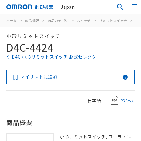
制御機器
Japan
ホーム
>
商品情報
>
商品カテゴリ
>
スイッチ
>
リミットスイッチ
>
汎
小形リミットスイッチ
D4C-4424
D4C 小形リミットスイッチ 形式セレクタ
マイリストに追加
日本語
PDF出力
商品概要
小形リミットスイッチ, ローラ・レ