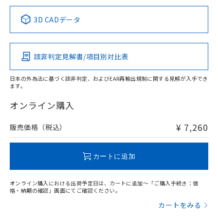
取りつけ穴加工図
中国 RoHS表
※1 ※2
3D CADデータ
適合負荷領域図
この製品の規格認証/適合状況ページへ
Pb
Hg
Cd
Cr(VI)
その他の認証はこちらのページからご検索ください
該非判定見解書/項目別対比表
X
O
O
O
日本の外為法に基づく該非判定、およびEAR再輸出規制に関する見解が入手でき
ます。
"対応済み"や非含有の記載がされた商品であっても、流通
在庫等で未対応品が混在する可能性があります。
オンライン購入
非含有品が必要な際は、弊社営業部門もしくは販売店へお
問い合わせください。
¥ 7,260
販売価格（税込）
この製品のRoHS/REACH対応状況ページへ
カートに追加
オンライン購入における出荷予定日は、カートに追加～「ご購入手続き：価
格・納期の確認」画面にてご確認ください。
カートをみる