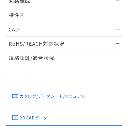
回路構成
※本証明書は発行日時点で非含有を証明す
用者の範囲」に記載されている法人を
るもので、過去に遡って非含有を証明する
指します。
情報更新：2025/09/04
特性図
ものではありません。
また、RoHS指令のフタル酸エステル類４
情報更新：2025/09/04
物質の対応では、対応完了までの期間は出
CAD
荷製品に未対応品が混在することから備考
耐久曲線図
欄に対応日を記載しておりました。
ログイン/会員登録いただくと、CADデータをダウンロー
RoHS/REACH対応状況
電気的:
既に当社にて対応品への在庫切替を完了
ドすることができます。
していることから、特段のことがない限
情報更新：2026/7/29
り、2022年1月12日より割愛しておりま
規格認証/適合状況
す。
ログイン/会員登録
EU RoHS
注意事項・凡例
UL認証
CSA認証
CEマーキング
No
No
N/A
対応状況
対応予定月
※1
※2
ダウンロードデータをご利用いただく前に、以下を必ずお読
みください。
カタログ/データシート/マニュアル
対応済み
ソフトウェアの使用条件
LR型式承認
DNV型式承認
BV型式承認
KR型式承
（イギリス
（ノルウェー
（フランス
（韓国
船舶規格）
船舶規格）
船舶規格）
船舶規格
中国 RoHS
注意事項・凡例
2D CADデータ
No
No
No
No