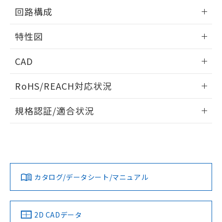
の共同利用に関して"
の「1.共同利
情報更新：2025/09/04
※本証明書は発行日時点で非含有を証明す
回路構成
用者の範囲」に記載されている法人を
るもので、過去に遡って非含有を証明する
指します。
情報更新：2025/09/04
ものではありません。
特性図
また、RoHS指令のフタル酸エステル類４
物質の対応では、対応完了までの期間は出
情報更新：2025/09/04
CAD
荷製品に未対応品が混在することから備考
欄に対応日を記載しておりました。
耐久曲線図
ログイン/会員登録いただくと、CADデータをダウンロー
既に当社にて対応品への在庫切替を完了
RoHS/REACH対応状況
電気的:
ドすることができます。
していることから、特段のことがない限
り、2022年1月12日より割愛しておりま
情報更新：2026/7/29
規格認証/適合状況
す。
ログイン/会員登録
EU RoHS
注意事項・凡例
UL認証
CSA認証
CEマーキング
No
No
N/A
対応状況
対応予定月
※1
※2
ダウンロードデータをご利用いただく前に、以下を必ずお読
みください。
カタログ/データシート/マニュアル
対応済み
取りつけ穴加工図
ソフトウェアの使用条件
LR型式承認
DNV型式承認
BV型式承認
KR型式承
（イギリス
（ノルウェー
（フランス
（韓国
船舶規格）
船舶規格）
船舶規格）
船舶規格
中国 RoHS
注意事項・凡例
2D CADデータ