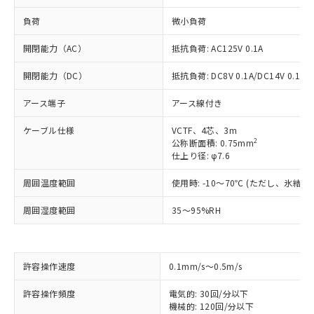
負荷
微小負荷
開閉能力（AC）
抵抗負荷: AC125V 0.1A
開閉能力（DC）
抵抗負荷: DC8V 0.1A/DC14V 0.1A/D
アース端子
アース線付き
ケーブル仕様
VCTF、4芯、3m
2
公称断面積: 0.75mm
仕上り径: φ7.6
周囲温度範囲
使用時: -10～70℃ (ただし、氷結
周囲湿度範囲
35～95%RH
許容操作速度
0.1mm/s～0.5m/s
※1 対応状況
許容操作頻度
電気的: 30回/分以下
対応済み：EU RoHS指令（10物質）の
機械的: 120回/分以下