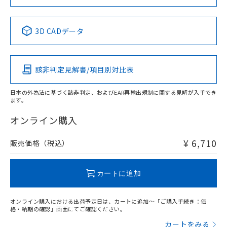
No
No
No
No
中国 RoHS表
※1 ※2
3D CADデータ
適合負荷領域図
この製品の規格認証/適合状況ページへ
Pb
Hg
Cd
Cr(VI)
その他の認証はこちらのページからご検索ください
該非判定見解書/項目別対比表
X
O
O
O
日本の外為法に基づく該非判定、およびEAR再輸出規制に関する見解が入手でき
ます。
"対応済み"や非含有の記載がされた商品であっても、流通
在庫等で未対応品が混在する可能性があります。
オンライン購入
非含有品が必要な際は、弊社営業部門もしくは販売店へお
問い合わせください。
¥ 6,710
販売価格（税込）
この製品のRoHS/REACH対応状況ページへ
カートに追加
オンライン購入における出荷予定日は、カートに追加～「ご購入手続き：価
格・納期の確認」画面にてご確認ください。
カートをみる