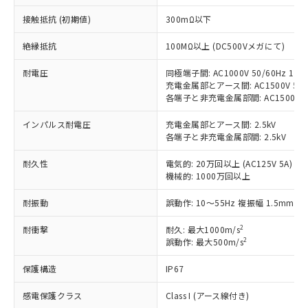
非含有に対応した製品が提供可能な商品で
接触抵抗 (初期値)
300mΩ以下
す。
対応予定：EU RoHS指令（10物質）の非含
ご利用条件
絶縁抵抗
100MΩ以上 (DC500Vメガにて)
有に対応した製品に切り替える予定のある
商品です。
耐電圧
同極端子間: AC1000V 50/60Hz 1mi
対応予定なし：EU RoHS指令（10物質）の
充電金属部とアース間: AC1500V 50/6
以下の条件をお読みいただき、同意のうえ
非含有に非対応の商品で、対応品を出す予
各端子と非充電金属部間: AC1500V 50/
ご利用ください。
定はありません。
調査・確認中：EU RoHS指令（10物質）の
インパルス耐電圧
充電金属部とアース間: 2.5kV
本サービスは、当社制御機器事業取扱
※1 中国RoHS○×表
非含有の対応状況を調査中または確認中の
各端子と非充電金属部間: 2.5kV
商品の当社在庫状況および標準価格
商品です。
(税抜)を提供させていただくもので
「○」：最大均質材料含有率が中国RoHSの
耐久性
電気的: 20万回以上 (AC125V 5A)
非該当品：ライセンス料など無形物で、有
す。
機械的: 1000万回以上
基準値以下であることを示します。
害物質有無と関係のない商品です。
当社制御機器事業取扱商品の中には、
「×」：最大均質材料含有率が中国RoHSの
仕入先様の事情により、非含有部品として
本サービスの対象外となる商品もある
耐振動
誤動作: 10～55Hz 複振幅 1.5mm
基準値を超えていることを示します。
いたものが、含有品と判明した場合などや
当社は、これら貴社製品のうち、外国
ことをご了承ください。
「－」：未確認です。当社販売部門へお問
むを得ず変更することがあります。
為替および外国貿易法に定める商品
2
耐衝撃
在庫状況および標準価格照会結果は、
耐久: 最大1000m/s
い合わせください。
（以下｢規制貨物等」という）を輸出
2
誤動作: 最大500m/s
記載している更新日時点での社内デー
*EU RoHS指令（10物質）：
または国外への提供する場合は、日本
記
タに基づき作成されるものであり、閲
説明
鉛(Pb) 1000ppm以下、 水銀(Hg) 1000ppm以下、 カド
*中国RoHS10物質の基準値 (GB/T26572)：
保護構造
国政府の輸出許可(または役務取引許
IP67
号
覧された時点での実際の在庫および標
ミウム(Cd) 100ppm以下、
Pb(鉛) :1000ppm、 Hg(水銀) : 1000ppm、 Cd(カドミウ
可)を取得するなどの必要な手続きを
六価クロム(Cr(Ⅵ)) 1000ppm以下、ポリ臭化ビフェニル
ム) : 100ppm、
準価格とは異なる場合があることをご
類(PBB) 1000ppm以下、ポリ臭化ジフェニルエーテル類
感電保護クラス
Class I (アース線付き)
Cr(Ⅵ)(六価クロム) : 1000ppm、 PBBs(ポリ臭化ビフェ
とります。
了承ください。
(PBDE) 1000ppm以下、フタル酸ビス(2-エチルヘキシ
○
一定数以上の在庫あり
ニル類) : 1000ppm、 PBDEs(ポリ臭化ジフェニルエーテ