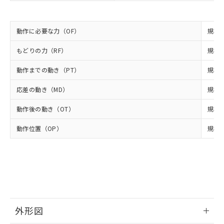
当社は規制貨物を破棄する場合は、完
ル) (DEHP)(別名：DOP) 1000ppm以下、フタル酸ブチ
正式な納期状況および標準価格はお客
ル類) : 1000ppm、
ルベンジル（BBP） 1000ppm以下、フタル酸ジブチル
全に破砕するなど、違法に輸出されな
DBP(フタル酸ジブチル) : 1000ppm、 DIBP(フタル酸ジ
様のお取引先、またはお客様担当のオ
（DBP） 1000ppm以下、フタル酸ジイソブチル
イソブチル) : 1000ppm、 BBP(フタル酸ブチルベンジ
△
一定数には満たないが在庫あり
いよう必要な手段を講じます。
ムロン制御機器販売店・当社販売員に
(DIBP) 1000ppm以下
ル) : 1000ppm、
動作に必要な力（OF）
規格値
当社は貴社製品を、核兵器、ミサイ
但し、RoHS指令で産業用監視および制御機器に対する
DEHP(フタル酸ビス(2-エチルヘキシル)) : 1000ppm
ご相談ください。
適用除外項目は除く。
ル、化学兵器、生物兵器またはその他
－
在庫なし(最新の在庫状況につ
オムロン制御機器販売店や当社販売拠
フタル酸エステル類の４物質については閾値を超える意
もどりの力（RF）
規格値
武器並びにこれらの製造装置等に一切
いては、お客様のお取引先、ま
図的な使用がないことを確認しています。
点は「
販売ネットワーク
」をご確認
※2 環境保護使用期限
使用いたしません。
たはお客様担当のオムロン制御
ください。
動作までの動き（PT）
規格値
当社は、貴社製品を第三者に販売する
機器販売店・当社販売員にご確
在庫状況および標準価格結果を当社の
※2 対応予定月
「ｅ」：有害物質（10物質）のすべてが基
場合は、上記1、2および3の内容を当
認ください)
応差の動き（MD）
規格値
事前の承諾なく第三者に漏洩または開
準値以下であることを示します。
該第三者に通知します。また当社は、
示しないようお願いします。
部品在庫の切り替え状況などにより、予定
「10」：通常の使用状況下において有害物
販売先および販売に係わる関係者が違
動作後の動き（OT）
規格値
マイパーツ機能（部品リスト作成サー
空
受注生産機種、また在庫状況の
月が前後することがあります。
質が外部に漏えいし、環境に深刻な影響を
法に輸出するおそれがある場合は、取
ビス）をご利用いただくには、I-Web
白
情報を公開していない機種
及ぼさない年数を意味します。
動作位置（OP）
規格値
り引きをいたしません。
メンバーズにご登録されている必要が
「－」：未確認です。当社販売部門へお問
あります。
い合わせください。
お客様が当ウェブサイト上で当社にご
※3 非含有証明書ダウンロード
登録された部品リストについて、当社
および当社の共同利用者が、当社の製
下記の非含有証明書をダウンロードするこ
品・サービスに関するお客様との取
とができます。
合意する
キャンセル
引・商談に必要な範囲で利用すること
をご了承ください。
外形図
EU RoHS指令（10物質）の非含有証明書
※当社の共同利用者とは、
"個人情報
51物質の非含有証明書（当社基準）