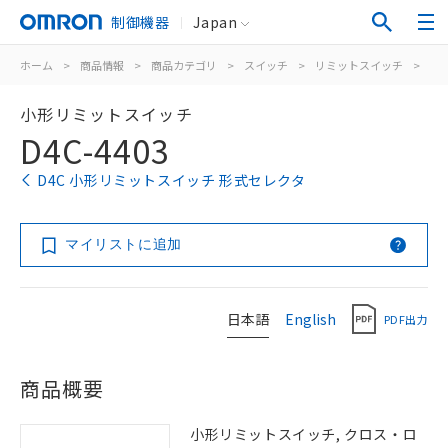
制御機器
Japan
ホーム
>
商品情報
>
商品カテゴリ
>
スイッチ
>
リミットスイッチ
>
汎
小形リミットスイッチ
D4C-4403
D4C 小形リミットスイッチ 形式セレクタ
マイリストに追加
日本語
English
PDF出力
商品概要
小形リミットスイッチ, クロス・ロ