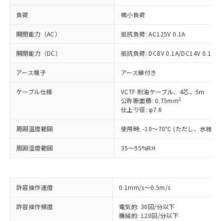
負荷
微小負荷
開閉能力（AC）
抵抗負荷: AC125V 0.1A
開閉能力（DC）
抵抗負荷: DC8V 0.1A/DC14V 0.1A/D
アース端子
アース線付き
ケーブル仕様
VCTF 耐油ケーブル、4芯、5m
2
公称断面積: 0.75mm
仕上り径: φ7.6
周囲温度範囲
使用時: -10～70℃ (ただし、氷結
周囲湿度範囲
35～95%RH
許容操作速度
0.1mm/s～0.5m/s
※1 対応状況
許容操作頻度
電気的: 30回/分以下
対応済み：EU RoHS指令（10物質）の
機械的: 120回/分以下