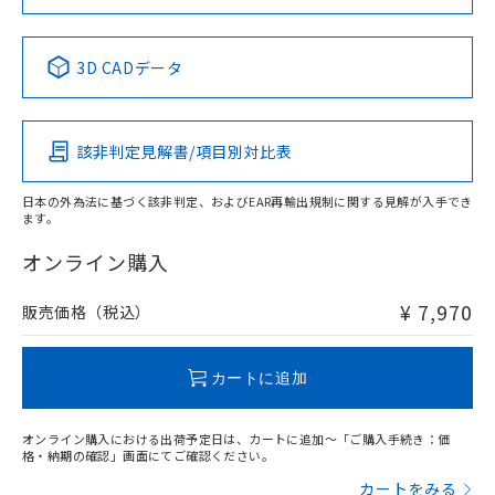
No
No
No
No
中国 RoHS表
※1 ※2
3D CADデータ
適合負荷領域図
この製品の規格認証/適合状況ページへ
Pb
Hg
Cd
Cr(VI)
その他の認証はこちらのページからご検索ください
該非判定見解書/項目別対比表
X
O
O
O
日本の外為法に基づく該非判定、およびEAR再輸出規制に関する見解が入手でき
ます。
"対応済み"や非含有の記載がされた商品であっても、流通
在庫等で未対応品が混在する可能性があります。
オンライン購入
非含有品が必要な際は、弊社営業部門もしくは販売店へお
問い合わせください。
¥ 7,970
販売価格（税込）
この製品のRoHS/REACH対応状況ページへ
カートに追加
オンライン購入における出荷予定日は、カートに追加～「ご購入手続き：価
格・納期の確認」画面にてご確認ください。
カートをみる