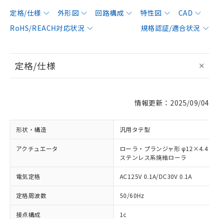
定格/仕様
外形図
回路構成
特性図
CAD
RoHS/REACH対応状況
規格認証/適合状況
定格/仕様
情報更新：2025/09/04
形状・構造
汎用タテ型
アクチュエータ
ローラ・プランジャ形 φ12×4.4
ステンレス系焼結ローラ
電気定格
AC125V 0.1A/DC30V 0.1A
定格周波数
50/60Hz
接点構成
1c