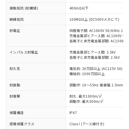
非含有に対応した製品が提供可能な商品で
接触抵抗 (初期値)
400mΩ以下
す。
対応予定：EU RoHS指令（10物質）の非含
ご利用条件
絶縁抵抗
100MΩ以上 (DC500Vメガにて)
有に対応した製品に切り替える予定のある
商品です。
耐電圧
同極端子間: AC1000V 50/60Hz 1mi
対応予定なし：EU RoHS指令（10物質）の
充電金属部とアース間: AC1500V 50/6
以下の条件をお読みいただき、同意のうえ
非含有に非対応の商品で、対応品を出す予
各端子と非充電金属部間: AC1500V 50/
ご利用ください。
定はありません。
調査・確認中：EU RoHS指令（10物質）の
インパルス耐電圧
充電金属部とアース間: 2.5kV
本サービスは、当社制御機器事業取扱
※1 中国RoHS○×表
非含有の対応状況を調査中または確認中の
各端子と非充電金属部間: 2.5kV
商品の当社在庫状況および標準価格
商品です。
(税抜)を提供させていただくもので
「○」：最大均質材料含有率が中国RoHSの
耐久性
電気的: 20万回以上 (AC125V 5A)
非該当品：ライセンス料など無形物で、有
す。
機械的: 1000万回以上
基準値以下であることを示します。
害物質有無と関係のない商品です。
当社制御機器事業取扱商品の中には、
「×」：最大均質材料含有率が中国RoHSの
仕入先様の事情により、非含有部品として
本サービスの対象外となる商品もある
耐振動
誤動作: 10～55Hz 複振幅 1.5mm
基準値を超えていることを示します。
いたものが、含有品と判明した場合などや
当社は、これら貴社製品のうち、外国
ことをご了承ください。
「－」：未確認です。当社販売部門へお問
むを得ず変更することがあります。
為替および外国貿易法に定める商品
2
耐衝撃
在庫状況および標準価格照会結果は、
耐久: 最大1000m/s
い合わせください。
（以下｢規制貨物等」という）を輸出
2
誤動作: 最大500m/s
記載している更新日時点での社内デー
*EU RoHS指令（10物質）：
または国外への提供する場合は、日本
記
タに基づき作成されるものであり、閲
説明
鉛(Pb) 1000ppm以下、 水銀(Hg) 1000ppm以下、 カド
*中国RoHS10物質の基準値 (GB/T26572)：
保護構造
国政府の輸出許可(または役務取引許
IP67
号
覧された時点での実際の在庫および標
ミウム(Cd) 100ppm以下、
Pb(鉛) :1000ppm、 Hg(水銀) : 1000ppm、 Cd(カドミウ
可)を取得するなどの必要な手続きを
六価クロム(Cr(Ⅵ)) 1000ppm以下、ポリ臭化ビフェニル
ム) : 100ppm、
準価格とは異なる場合があることをご
類(PBB) 1000ppm以下、ポリ臭化ジフェニルエーテル類
感電保護クラス
Class I (アース線付き)
Cr(Ⅵ)(六価クロム) : 1000ppm、 PBBs(ポリ臭化ビフェ
とります。
了承ください。
(PBDE) 1000ppm以下、フタル酸ビス(2-エチルヘキシ
○
一定数以上の在庫あり
ニル類) : 1000ppm、 PBDEs(ポリ臭化ジフェニルエーテ