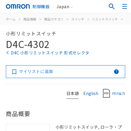
制御機器
Japan
ホーム
>
商品情報
>
商品カテゴリ
>
スイッチ
>
リミットスイッチ
>
汎
小形リミットスイッチ
D4C-4302
D4C 小形リミットスイッチ 形式セレクタ
マイリストに追加
日本語
English
PDF出力
商品概要
小形リミットスイッチ, ローラ・プ