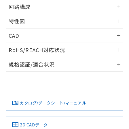
の共同利用に関して"
の「1.共同利
情報更新：2025/09/04
※本証明書は発行日時点で非含有を証明す
回路構成
用者の範囲」に記載されている法人を
るもので、過去に遡って非含有を証明する
指します。
情報更新：2025/09/04
ものではありません。
特性図
また、RoHS指令のフタル酸エステル類４
物質の対応では、対応完了までの期間は出
情報更新：2025/09/04
CAD
荷製品に未対応品が混在することから備考
欄に対応日を記載しておりました。
耐久曲線図
ログイン/会員登録いただくと、CADデータをダウンロー
既に当社にて対応品への在庫切替を完了
RoHS/REACH対応状況
電気的:
ドすることができます。
していることから、特段のことがない限
り、2022年1月12日より割愛しておりま
情報更新：2026/7/29
規格認証/適合状況
す。
ログイン/会員登録
EU RoHS
注意事項・凡例
UL認証
CSA認証
CEマーキング
No
No
Yes
対応状況
対応予定月
※1
※2
ダウンロードデータをご利用いただく前に、以下を必ずお読
みください。
カタログ/データシート/マニュアル
対応済み
取りつけ穴加工図
ソフトウェアの使用条件
LR型式承認
DNV型式承認
BV型式承認
KR型式承
（イギリス
（ノルウェー
（フランス
（韓国
船舶規格）
船舶規格）
船舶規格）
船舶規格
中国 RoHS
注意事項・凡例
2D CADデータ