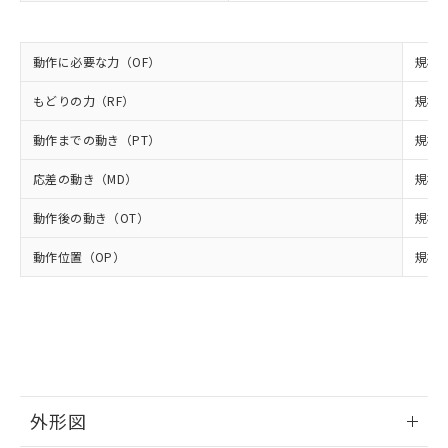
当社は規制貨物を破棄する場合は、完
ル) (DEHP)(別名：DOP) 1000ppm以下、フタル酸ブチ
正式な納期状況および標準価格はお客
ル類) : 1000ppm、
ルベンジル（BBP） 1000ppm以下、フタル酸ジブチル
全に破砕するなど、違法に輸出されな
DBP(フタル酸ジブチル) : 1000ppm、 DIBP(フタル酸ジ
様のお取引先、またはお客様担当のオ
（DBP） 1000ppm以下、フタル酸ジイソブチル
イソブチル) : 1000ppm、 BBP(フタル酸ブチルベンジ
△
一定数には満たないが在庫あり
いよう必要な手段を講じます。
ムロン制御機器販売店・当社販売員に
(DIBP) 1000ppm以下
ル) : 1000ppm、
動作に必要な力（OF）
規格値
当社は貴社製品を、核兵器、ミサイ
但し、RoHS指令で産業用監視および制御機器に対する
DEHP(フタル酸ビス(2-エチルヘキシル)) : 1000ppm
ご相談ください。
適用除外項目は除く。
ル、化学兵器、生物兵器またはその他
－
在庫なし(最新の在庫状況につ
オムロン制御機器販売店や当社販売拠
フタル酸エステル類の４物質については閾値を超える意
もどりの力（RF）
規格値
武器並びにこれらの製造装置等に一切
いては、お客様のお取引先、ま
図的な使用がないことを確認しています。
点は「
販売ネットワーク
」をご確認
※2 環境保護使用期限
使用いたしません。
たはお客様担当のオムロン制御
ください。
動作までの動き（PT）
規格値
当社は、貴社製品を第三者に販売する
機器販売店・当社販売員にご確
在庫状況および標準価格結果を当社の
※2 対応予定月
「ｅ」：有害物質（10物質）のすべてが基
場合は、上記1、2および3の内容を当
認ください)
応差の動き（MD）
規格値
事前の承諾なく第三者に漏洩または開
準値以下であることを示します。
該第三者に通知します。また当社は、
示しないようお願いします。
部品在庫の切り替え状況などにより、予定
「10」：通常の使用状況下において有害物
販売先および販売に係わる関係者が違
動作後の動き（OT）
規格値
マイパーツ機能（部品リスト作成サー
空
受注生産機種、また在庫状況の
月が前後することがあります。
質が外部に漏えいし、環境に深刻な影響を
法に輸出するおそれがある場合は、取
ビス）をご利用いただくには、I-Web
白
情報を公開していない機種
及ぼさない年数を意味します。
動作位置（OP）
規格値
り引きをいたしません。
メンバーズにご登録されている必要が
「－」：未確認です。当社販売部門へお問
あります。
い合わせください。
お客様が当ウェブサイト上で当社にご
※3 非含有証明書ダウンロード
登録された部品リストについて、当社
および当社の共同利用者が、当社の製
下記の非含有証明書をダウンロードするこ
品・サービスに関するお客様との取
とができます。
合意する
キャンセル
引・商談に必要な範囲で利用すること
をご了承ください。
外形図
EU RoHS指令（10物質）の非含有証明書
※当社の共同利用者とは、
"個人情報
51物質の非含有証明書（当社基準）