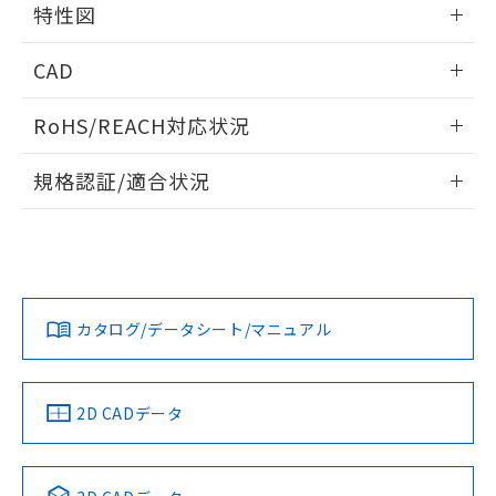
特性図
るもので、過去に遡って非含有を証明する
指します。
ものではありません。
情報更新：2025/09/04
また、RoHS指令のフタル酸エステル類４
CAD
物質の対応では、対応完了までの期間は出
耐久曲線図
荷製品に未対応品が混在することから備考
ログイン/会員登録いただくと、CADデータをダウンロー
RoHS/REACH対応状況
電気的:
欄に対応日を記載しておりました。
ドすることができます。
既に当社にて対応品への在庫切替を完了
情報更新：2026/7/29
していることから、特段のことがない限
規格認証/適合状況
り、2022年1月12日より割愛しておりま
ログイン/会員登録
EU RoHS
注意事項・凡例
す。
UL認証
CSA認証
CEマーキング
No
No
Yes
対応状況
対応予定月
※1
※2
ダウンロードデータをご利用いただく前に、以下を必ずお読
みください。
カタログ/データシート/マニュアル
対応済み
ソフトウェアの使用条件
LR型式承認
DNV型式承認
BV型式承認
KR型式承
（イギリス
（ノルウェー
（フランス
（韓国
船舶規格）
船舶規格）
船舶規格）
船舶規格
中国 RoHS
注意事項・凡例
2D CADデータ
取りつけ穴加工図
No
No
No
No
中国 RoHS表
※1 ※2