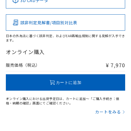
3D CADデータ
適合負荷領域図
この製品の規格認証/適合状況ページへ
Pb
Hg
Cd
Cr(VI)
その他の認証はこちらのページからご検索ください
該非判定見解書/項目別対比表
X
O
O
O
日本の外為法に基づく該非判定、およびEAR再輸出規制に関する見解が入手でき
ます。
"対応済み"や非含有の記載がされた商品であっても、流通
在庫等で未対応品が混在する可能性があります。
オンライン購入
非含有品が必要な際は、弊社営業部門もしくは販売店へお
問い合わせください。
¥ 7,970
販売価格（税込）
この製品のRoHS/REACH対応状況ページへ
カートに追加
オンライン購入における出荷予定日は、カートに追加～「ご購入手続き：価
格・納期の確認」画面にてご確認ください。
カートをみる