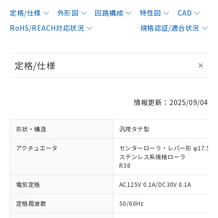
定格/仕様
外形図
回路構成
特性図
CAD
RoHS/REACH対応状況
規格認証/適合状況
定格/仕様
情報更新：2025/09/04
形状・構造
汎用タテ型
アクチュエータ
センターローラ・レバー形 φ17.5×
ステンレス系焼結ローラ
R38
電気定格
AC125V 0.1A/DC30V 0.1A
定格周波数
50/60Hz