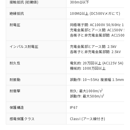
す。
接触抵抗 (初期値)
300mΩ以下
対応予定：EU RoHS指令（10物質）の非含
ご利用条件
有に対応した製品に切り替える予定のある
絶縁抵抗
100MΩ以上 (DC500Vメガにて)
商品です。
対応予定なし：EU RoHS指令（10物質）の
耐電圧
同極端子間: AC1000V 50/60Hz 1mi
以下の条件をお読みいただき、同意のうえ
充電金属部とアース間: AC1500V 50/6
非含有に非対応の商品で、対応品を出す予
ご利用ください。
各端子と非充電金属部間: AC1500V 50/
定はありません。
調査・確認中：EU RoHS指令（10物質）の
本サービスは、当社制御機器事業取扱
インパルス耐電圧
充電金属部とアース間: 2.5kV
※1 中国RoHS○×表
非含有の対応状況を調査中または確認中の
商品の当社在庫状況および標準価格
各端子と非充電金属部間: 2.5kV
商品です。
(税抜)を提供させていただくもので
「○」：最大均質材料含有率が中国RoHSの
非該当品：ライセンス料など無形物で、有
耐久性
電気的: 20万回以上 (AC125V 5A)
す。
基準値以下であることを示します。
害物質有無と関係のない商品です。
機械的: 1000万回以上
当社制御機器事業取扱商品の中には、
「×」：最大均質材料含有率が中国RoHSの
仕入先様の事情により、非含有部品として
本サービスの対象外となる商品もある
基準値を超えていることを示します。
いたものが、含有品と判明した場合などや
耐振動
誤動作: 10～55Hz 複振幅 1.5mm
当社は、これら貴社製品のうち、外国
ことをご了承ください。
「－」：未確認です。当社販売部門へお問
むを得ず変更することがあります。
為替および外国貿易法に定める商品
在庫状況および標準価格照会結果は、
い合わせください。
2
耐衝撃
耐久: 最大1000m/s
（以下｢規制貨物等」という）を輸出
記載している更新日時点での社内デー
2
誤動作: 最大500m/s
*EU RoHS指令（10物質）：
または国外への提供する場合は、日本
記
タに基づき作成されるものであり、閲
説明
鉛(Pb) 1000ppm以下、 水銀(Hg) 1000ppm以下、 カド
*中国RoHS10物質の基準値 (GB/T26572)：
国政府の輸出許可(または役務取引許
号
覧された時点での実際の在庫および標
ミウム(Cd) 100ppm以下、
保護構造
IP67
Pb(鉛) :1000ppm、 Hg(水銀) : 1000ppm、 Cd(カドミウ
可)を取得するなどの必要な手続きを
六価クロム(Cr(Ⅵ)) 1000ppm以下、ポリ臭化ビフェニル
ム) : 100ppm、
準価格とは異なる場合があることをご
類(PBB) 1000ppm以下、ポリ臭化ジフェニルエーテル類
Cr(Ⅵ)(六価クロム) : 1000ppm、 PBBs(ポリ臭化ビフェ
とります。
感電保護クラス
了承ください。
Class I (アース線付き)
(PBDE) 1000ppm以下、フタル酸ビス(2-エチルヘキシ
○
一定数以上の在庫あり
ニル類) : 1000ppm、 PBDEs(ポリ臭化ジフェニルエーテ
当社は規制貨物を破棄する場合は、完
ル) (DEHP)(別名：DOP) 1000ppm以下、フタル酸ブチ
正式な納期状況および標準価格はお客
ル類) : 1000ppm、
ルベンジル（BBP） 1000ppm以下、フタル酸ジブチル
全に破砕するなど、違法に輸出されな
DBP(フタル酸ジブチル) : 1000ppm、 DIBP(フタル酸ジ