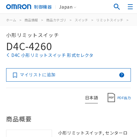
制御機器
Japan
ホーム
>
商品情報
>
商品カテゴリ
>
スイッチ
>
リミットスイッチ
>
汎
小形リミットスイッチ
D4C-4260
D4C 小形リミットスイッチ 形式セレクタ
マイリストに追加
日本語
PDF出力
商品概要
小形リミットスイッチ, センターロ