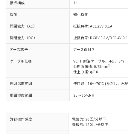
接点構成
1c
負荷
微小負荷
開閉能力（AC）
抵抗負荷: AC125V 0.1A
開閉能力（DC）
抵抗負荷: DC8V 0.1A/DC14V 0.1A/D
アース端子
アース線付き
ケーブル仕様
VCTF 耐油ケーブル、4芯、3m
2
公称断面積: 0.75mm
仕上り径: φ7.6
周囲温度範囲
使用時: -10～70℃ (ただし、氷結
周囲湿度範囲
35～95%RH
※1 対応状況
許容操作頻度
電気的: 30回/分以下
対応済み：EU RoHS指令（10物質）の
機械的: 120回/分以下
非含有に対応した製品が提供可能な商品で