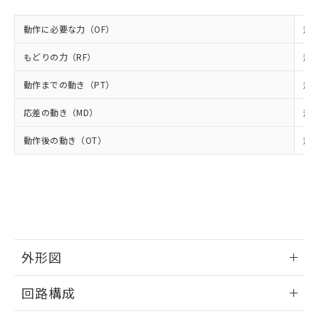
様のお取引先、またはお客様担当のオ
（DBP） 1000ppm以下、フタル酸ジイソブチル
イソブチル) : 1000ppm、 BBP(フタル酸ブチルベンジ
△
一定数には満たないが在庫あり
いよう必要な手段を講じます。
ムロン制御機器販売店・当社販売員に
(DIBP) 1000ppm以下
ル) : 1000ppm、
当社は貴社製品を、核兵器、ミサイ
但し、RoHS指令で産業用監視および制御機器に対する
動作に必要な力（OF）
規格
DEHP(フタル酸ビス(2-エチルヘキシル)) : 1000ppm
ご相談ください。
適用除外項目は除く。
ル、化学兵器、生物兵器またはその他
－
在庫なし(最新の在庫状況につ
オムロン制御機器販売店や当社販売拠
フタル酸エステル類の４物質については閾値を超える意
もどりの力（RF）
規格
武器並びにこれらの製造装置等に一切
いては、お客様のお取引先、ま
図的な使用がないことを確認しています。
点は「
販売ネットワーク
」をご確認
※2 環境保護使用期限
使用いたしません。
たはお客様担当のオムロン制御
ください。
動作までの動き（PT）
規格
当社は、貴社製品を第三者に販売する
機器販売店・当社販売員にご確
在庫状況および標準価格結果を当社の
※2 対応予定月
「ｅ」：有害物質（10物質）のすべてが基
場合は、上記1、2および3の内容を当
認ください)
事前の承諾なく第三者に漏洩または開
応差の動き（MD）
規格
準値以下であることを示します。
該第三者に通知します。また当社は、
示しないようお願いします。
部品在庫の切り替え状況などにより、予定
「10」：通常の使用状況下において有害物
販売先および販売に係わる関係者が違
マイパーツ機能（部品リスト作成サー
空
受注生産機種、また在庫状況の
動作後の動き（OT）
規格
月が前後することがあります。
質が外部に漏えいし、環境に深刻な影響を
法に輸出するおそれがある場合は、取
ビス）をご利用いただくには、I-Web
白
情報を公開していない機種
及ぼさない年数を意味します。
り引きをいたしません。
メンバーズにご登録されている必要が
「－」：未確認です。当社販売部門へお問
あります。
い合わせください。
お客様が当ウェブサイト上で当社にご
※3 非含有証明書ダウンロード
登録された部品リストについて、当社
および当社の共同利用者が、当社の製
下記の非含有証明書をダウンロードするこ
品・サービスに関するお客様との取
とができます。
外形図
合意する
キャンセル
引・商談に必要な範囲で利用すること
をご了承ください。
EU RoHS指令（10物質）の非含有証明書
情報更新：2025/09/04
※当社の共同利用者とは、
"個人情報
回路構成
51物質の非含有証明書（当社基準）
の共同利用に関して"
の「1.共同利
※本証明書は発行日時点で非含有を証明す
用者の範囲」に記載されている法人を
情報更新：2025/09/04