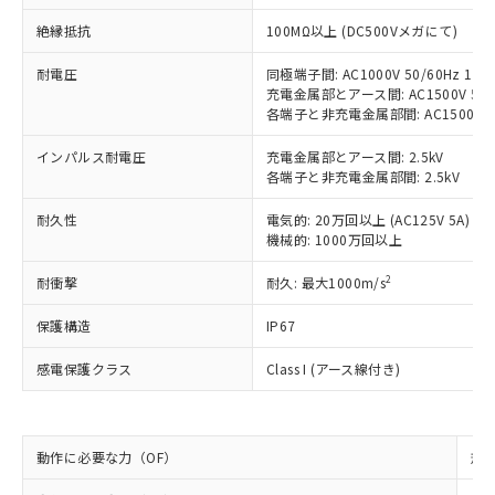
ご利用ください。
定はありません。
調査・確認中：EU RoHS指令（10物質）の
絶縁抵抗
100MΩ以上 (DC500Vメガにて)
本サービスは、当社制御機器事業取扱
※1 中国RoHS○×表
非含有の対応状況を調査中または確認中の
商品の当社在庫状況および標準価格
耐電圧
同極端子間: AC1000V 50/60Hz 1mi
商品です。
(税抜)を提供させていただくもので
充電金属部とアース間: AC1500V 50/6
「○」：最大均質材料含有率が中国RoHSの
非該当品：ライセンス料など無形物で、有
す。
各端子と非充電金属部間: AC1500V 50/
基準値以下であることを示します。
害物質有無と関係のない商品です。
当社制御機器事業取扱商品の中には、
「×」：最大均質材料含有率が中国RoHSの
仕入先様の事情により、非含有部品として
本サービスの対象外となる商品もある
インパルス耐電圧
充電金属部とアース間: 2.5kV
基準値を超えていることを示します。
いたものが、含有品と判明した場合などや
当社は、これら貴社製品のうち、外国
各端子と非充電金属部間: 2.5kV
ことをご了承ください。
「－」：未確認です。当社販売部門へお問
むを得ず変更することがあります。
為替および外国貿易法に定める商品
在庫状況および標準価格照会結果は、
い合わせください。
（以下｢規制貨物等」という）を輸出
耐久性
電気的: 20万回以上 (AC125V 5A)
記載している更新日時点での社内デー
*EU RoHS指令（10物質）：
機械的: 1000万回以上
または国外への提供する場合は、日本
記
タに基づき作成されるものであり、閲
説明
鉛(Pb) 1000ppm以下、 水銀(Hg) 1000ppm以下、 カド
*中国RoHS10物質の基準値 (GB/T26572)：
国政府の輸出許可(または役務取引許
号
覧された時点での実際の在庫および標
ミウム(Cd) 100ppm以下、
Pb(鉛) :1000ppm、 Hg(水銀) : 1000ppm、 Cd(カドミウ
2
耐衝撃
耐久: 最大1000m/s
可)を取得するなどの必要な手続きを
六価クロム(Cr(Ⅵ)) 1000ppm以下、ポリ臭化ビフェニル
ム) : 100ppm、
準価格とは異なる場合があることをご
類(PBB) 1000ppm以下、ポリ臭化ジフェニルエーテル類
Cr(Ⅵ)(六価クロム) : 1000ppm、 PBBs(ポリ臭化ビフェ
とります。
了承ください。
(PBDE) 1000ppm以下、フタル酸ビス(2-エチルヘキシ
○
一定数以上の在庫あり
保護構造
ニル類) : 1000ppm、 PBDEs(ポリ臭化ジフェニルエーテ
IP67
当社は規制貨物を破棄する場合は、完
ル) (DEHP)(別名：DOP) 1000ppm以下、フタル酸ブチ
正式な納期状況および標準価格はお客
ル類) : 1000ppm、
ルベンジル（BBP） 1000ppm以下、フタル酸ジブチル
全に破砕するなど、違法に輸出されな
DBP(フタル酸ジブチル) : 1000ppm、 DIBP(フタル酸ジ
様のお取引先、またはお客様担当のオ
感電保護クラス
Class I (アース線付き)
（DBP） 1000ppm以下、フタル酸ジイソブチル
イソブチル) : 1000ppm、 BBP(フタル酸ブチルベンジ
△
一定数には満たないが在庫あり
いよう必要な手段を講じます。
ムロン制御機器販売店・当社販売員に
(DIBP) 1000ppm以下
ル) : 1000ppm、
当社は貴社製品を、核兵器、ミサイ
但し、RoHS指令で産業用監視および制御機器に対する
DEHP(フタル酸ビス(2-エチルヘキシル)) : 1000ppm
ご相談ください。
適用除外項目は除く。
ル、化学兵器、生物兵器またはその他
－
在庫なし(最新の在庫状況につ
オムロン制御機器販売店や当社販売拠
フタル酸エステル類の４物質については閾値を超える意
武器並びにこれらの製造装置等に一切
いては、お客様のお取引先、ま
図的な使用がないことを確認しています。
動作に必要な力（OF）
点は「
販売ネットワーク
」をご確認
規格
※2 環境保護使用期限
使用いたしません。
たはお客様担当のオムロン制御
ください。