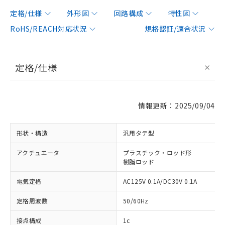
定格/仕様
外形図
回路構成
特性図
RoHS/REACH対応状況
規格認証/適合状況
定格/仕様
情報更新：2025/09/04
形状・構造
汎用タテ型
アクチュエータ
プラスチック・ロッド形
樹脂ロッド
電気定格
AC125V 0.1A/DC30V 0.1A
定格周波数
50/60Hz
接点構成
1c