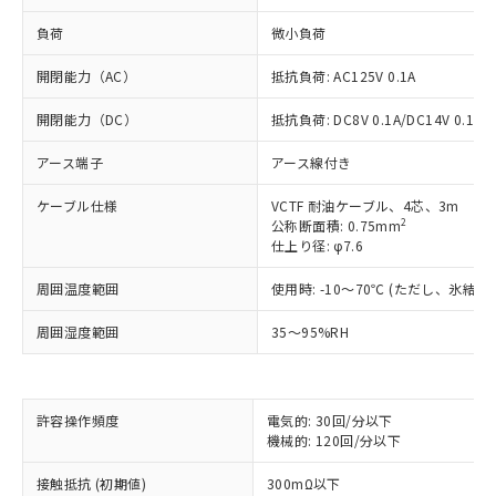
負荷
微小負荷
開閉能力（AC）
抵抗負荷: AC125V 0.1A
開閉能力（DC）
抵抗負荷: DC8V 0.1A/DC14V 0.1A/D
アース端子
アース線付き
ケーブル仕様
VCTF 耐油ケーブル、4芯、3m
2
公称断面積: 0.75mm
仕上り径: φ7.6
※1 対応状況
周囲温度範囲
使用時: -10～70℃ (ただし、氷結
対応済み：EU RoHS指令（10物質）の
周囲湿度範囲
35～95%RH
非含有に対応した製品が提供可能な商品で
す。
対応予定：EU RoHS指令（10物質）の非含
ご利用条件
有に対応した製品に切り替える予定のある
許容操作頻度
電気的: 30回/分以下
商品です。
機械的: 120回/分以下
対応予定なし：EU RoHS指令（10物質）の
以下の条件をお読みいただき、同意のうえ
非含有に非対応の商品で、対応品を出す予
接触抵抗 (初期値)
300mΩ以下