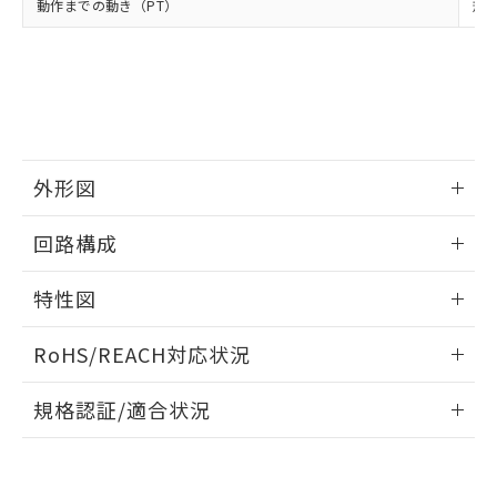
当社は、貴社製品を第三者に販売する
動作までの動き（PT）
機器販売店・当社販売員にご確
規格
在庫状況および標準価格結果を当社の
※2 対応予定月
「ｅ」：有害物質（10物質）のすべてが基
場合は、上記1、2および3の内容を当
認ください)
事前の承諾なく第三者に漏洩または開
準値以下であることを示します。
該第三者に通知します。また当社は、
示しないようお願いします。
部品在庫の切り替え状況などにより、予定
「10」：通常の使用状況下において有害物
販売先および販売に係わる関係者が違
マイパーツ機能（部品リスト作成サー
空
受注生産機種、また在庫状況の
月が前後することがあります。
質が外部に漏えいし、環境に深刻な影響を
法に輸出するおそれがある場合は、取
ビス）をご利用いただくには、I-Web
白
情報を公開していない機種
及ぼさない年数を意味します。
り引きをいたしません。
メンバーズにご登録されている必要が
「－」：未確認です。当社販売部門へお問
あります。
い合わせください。
お客様が当ウェブサイト上で当社にご
外形図
※3 非含有証明書ダウンロード
登録された部品リストについて、当社
および当社の共同利用者が、当社の製
情報更新：2025/09/04
下記の非含有証明書をダウンロードするこ
回路構成
品・サービスに関するお客様との取
とができます。
合意する
キャンセル
引・商談に必要な範囲で利用すること
情報更新：2025/09/04
をご了承ください。
特性図
EU RoHS指令（10物質）の非含有証明書
※当社の共同利用者とは、
"個人情報
51物質の非含有証明書（当社基準）
の共同利用に関して"
の「1.共同利
情報更新：2025/09/04
RoHS/REACH対応状況
※本証明書は発行日時点で非含有を証明す
用者の範囲」に記載されている法人を
るもので、過去に遡って非含有を証明する
指します。
耐久曲線図
情報更新：2026/7/29
ものではありません。
規格認証/適合状況
電気的:
また、RoHS指令のフタル酸エステル類４
EU RoHS
注意事項・凡例
物質の対応では、対応完了までの期間は出
UL認証
CSA認証
CEマーキング
荷製品に未対応品が混在することから備考
欄に対応日を記載しておりました。