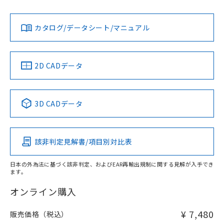
No
No
Yes
既に当社にて対応品への在庫切替を完了
対応状況
対応予定月
※1
※2
していることから、特段のことがない限
カタログ/データシート/マニュアル
り、2022年1月12日より割愛しておりま
対応済み
す。
LR型式承認
DNV型式承認
BV型式承認
KR型式承
（イギリス
（ノルウェー
（フランス
（韓国
船舶規格）
船舶規格）
船舶規格）
船舶規格
中国 RoHS
注意事項・凡例
2D CADデータ
No
No
No
No
中国 RoHS表
取りつけ穴加工図
※1 ※2
3D CADデータ
この製品の規格認証/適合状況ページへ
Pb
Hg
Cd
Cr(VI)
その他の認証はこちらのページからご検索ください
適合負荷領域図
該非判定見解書/項目別対比表
X
O
O
O
日本の外為法に基づく該非判定、およびEAR再輸出規制に関する見解が入手でき
ます。
"対応済み"や非含有の記載がされた商品であっても、流通
在庫等で未対応品が混在する可能性があります。
オンライン購入
非含有品が必要な際は、弊社営業部門もしくは販売店へお
問い合わせください。
¥ 7,480
販売価格（税込）