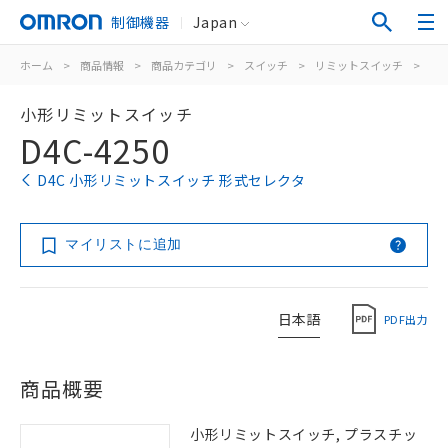
制御機器
Japan
ホーム
>
商品情報
>
商品カテゴリ
>
スイッチ
>
リミットスイッチ
>
汎
小形リミットスイッチ
D4C-4250
D4C 小形リミットスイッチ 形式セレクタ
マイリストに追加
日本語
PDF出力
商品概要
小形リミットスイッチ, プラスチッ