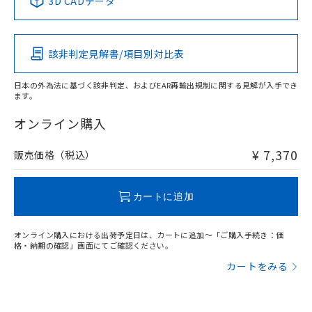
3D CADデータ
適合負荷領域図
この製品の規格認証/適合状況ページへ
Pb
Hg
Cd
Cr(VI)
その他の認証はこちらのページからご検索ください
該非判定見解書/項目別対比表
X
O
O
O
日本の外為法に基づく該非判定、およびEAR再輸出規制に関する見解が入手でき
ます。
"対応済み"や非含有の記載がされた商品であっても、流通
在庫等で未対応品が混在する可能性があります。
オンライン購入
非含有品が必要な際は、弊社営業部門もしくは販売店へお
問い合わせください。
¥ 7,370
販売価格（税込）
この製品のRoHS/REACH対応状況ページへ
カートに追加
オンライン購入における出荷予定日は、カートに追加～「ご購入手続き：価
格・納期の確認」画面にてご確認ください。
カートをみる