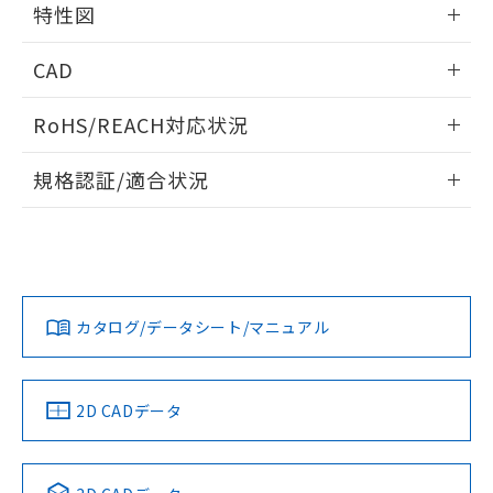
特性図
るもので、過去に遡って非含有を証明する
指します。
ものではありません。
情報更新：2025/09/04
また、RoHS指令のフタル酸エステル類４
CAD
物質の対応では、対応完了までの期間は出
耐久曲線図
荷製品に未対応品が混在することから備考
ログイン/会員登録いただくと、CADデータをダウンロー
RoHS/REACH対応状況
電気的:
欄に対応日を記載しておりました。
ドすることができます。
既に当社にて対応品への在庫切替を完了
情報更新：2026/7/29
していることから、特段のことがない限
規格認証/適合状況
り、2022年1月12日より割愛しておりま
ログイン/会員登録
EU RoHS
注意事項・凡例
す。
UL認証
CSA認証
CEマーキング
No
No
Yes
対応状況
対応予定月
※1
※2
ダウンロードデータをご利用いただく前に、以下を必ずお読
みください。
カタログ/データシート/マニュアル
対応済み
ソフトウェアの使用条件
LR型式承認
DNV型式承認
BV型式承認
KR型式承
（イギリス
（ノルウェー
（フランス
（韓国
船舶規格）
船舶規格）
船舶規格）
船舶規格
中国 RoHS
注意事項・凡例
2D CADデータ
取りつけ穴加工図
No
No
No
No
中国 RoHS表
※1 ※2