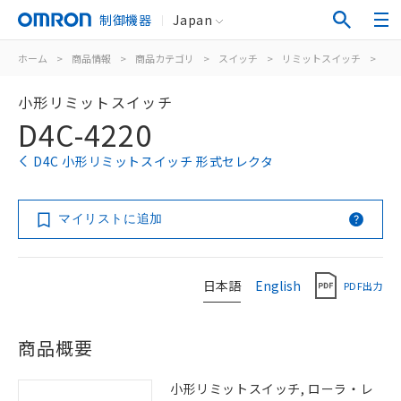
制御機器
Japan
ホーム
>
商品情報
>
商品カテゴリ
>
スイッチ
>
リミットスイッチ
>
汎
小形リミットスイッチ
D4C-4220
D4C 小形リミットスイッチ 形式セレクタ
マイリストに追加
日本語
English
PDF出力
商品概要
小形リミットスイッチ, ローラ・レ