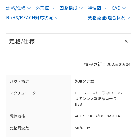
定格/仕様
外形図
回路構成
特性図
CAD
RoHS/REACH対応状況
規格認証/適合状況
定格/仕様
情報更新：2025/09/04
形状・構造
汎用タテ型
アクチュエータ
ローラ・レバー形 φ17.5×7
ステンレス系焼結ローラ
R38
電気定格
AC125V 0.1A/DC30V 0.1A
定格周波数
50/60Hz