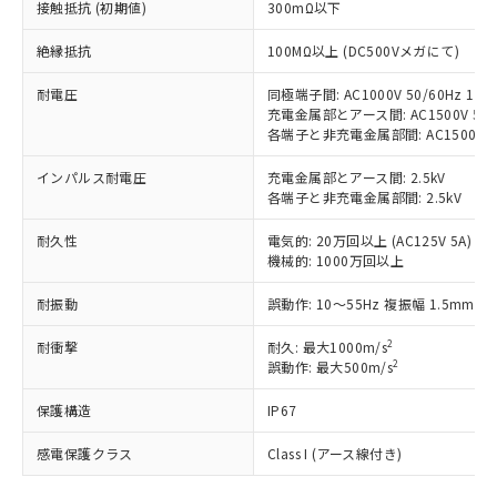
す。
接触抵抗 (初期値)
300mΩ以下
対応予定：EU RoHS指令（10物質）の非含
ご利用条件
有に対応した製品に切り替える予定のある
絶縁抵抗
100MΩ以上 (DC500Vメガにて)
商品です。
対応予定なし：EU RoHS指令（10物質）の
耐電圧
同極端子間: AC1000V 50/60Hz 1mi
以下の条件をお読みいただき、同意のうえ
充電金属部とアース間: AC1500V 50/6
非含有に非対応の商品で、対応品を出す予
ご利用ください。
各端子と非充電金属部間: AC1500V 50/
定はありません。
調査・確認中：EU RoHS指令（10物質）の
本サービスは、当社制御機器事業取扱
インパルス耐電圧
充電金属部とアース間: 2.5kV
※1 中国RoHS○×表
非含有の対応状況を調査中または確認中の
商品の当社在庫状況および標準価格
各端子と非充電金属部間: 2.5kV
商品です。
(税抜)を提供させていただくもので
「○」：最大均質材料含有率が中国RoHSの
非該当品：ライセンス料など無形物で、有
耐久性
電気的: 20万回以上 (AC125V 5A)
す。
基準値以下であることを示します。
害物質有無と関係のない商品です。
機械的: 1000万回以上
当社制御機器事業取扱商品の中には、
「×」：最大均質材料含有率が中国RoHSの
仕入先様の事情により、非含有部品として
本サービスの対象外となる商品もある
基準値を超えていることを示します。
いたものが、含有品と判明した場合などや
耐振動
誤動作: 10～55Hz 複振幅 1.5mm
当社は、これら貴社製品のうち、外国
ことをご了承ください。
「－」：未確認です。当社販売部門へお問
むを得ず変更することがあります。
為替および外国貿易法に定める商品
在庫状況および標準価格照会結果は、
い合わせください。
2
耐衝撃
耐久: 最大1000m/s
（以下｢規制貨物等」という）を輸出
記載している更新日時点での社内デー
2
誤動作: 最大500m/s
*EU RoHS指令（10物質）：
または国外への提供する場合は、日本
記
タに基づき作成されるものであり、閲
説明
鉛(Pb) 1000ppm以下、 水銀(Hg) 1000ppm以下、 カド
*中国RoHS10物質の基準値 (GB/T26572)：
国政府の輸出許可(または役務取引許
号
覧された時点での実際の在庫および標
ミウム(Cd) 100ppm以下、
保護構造
IP67
Pb(鉛) :1000ppm、 Hg(水銀) : 1000ppm、 Cd(カドミウ
可)を取得するなどの必要な手続きを
六価クロム(Cr(Ⅵ)) 1000ppm以下、ポリ臭化ビフェニル
ム) : 100ppm、
準価格とは異なる場合があることをご
類(PBB) 1000ppm以下、ポリ臭化ジフェニルエーテル類
Cr(Ⅵ)(六価クロム) : 1000ppm、 PBBs(ポリ臭化ビフェ
とります。
感電保護クラス
了承ください。
Class I (アース線付き)
(PBDE) 1000ppm以下、フタル酸ビス(2-エチルヘキシ
○
一定数以上の在庫あり
ニル類) : 1000ppm、 PBDEs(ポリ臭化ジフェニルエーテ
当社は規制貨物を破棄する場合は、完
ル) (DEHP)(別名：DOP) 1000ppm以下、フタル酸ブチ
正式な納期状況および標準価格はお客
ル類) : 1000ppm、
ルベンジル（BBP） 1000ppm以下、フタル酸ジブチル
全に破砕するなど、違法に輸出されな
DBP(フタル酸ジブチル) : 1000ppm、 DIBP(フタル酸ジ