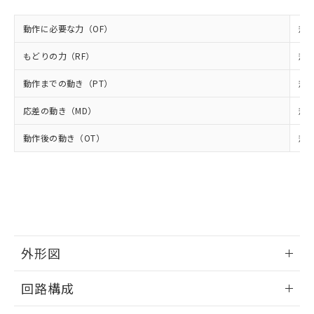
様のお取引先、またはお客様担当のオ
（DBP） 1000ppm以下、フタル酸ジイソブチル
イソブチル) : 1000ppm、 BBP(フタル酸ブチルベンジ
△
一定数には満たないが在庫あり
いよう必要な手段を講じます。
ムロン制御機器販売店・当社販売員に
(DIBP) 1000ppm以下
ル) : 1000ppm、
当社は貴社製品を、核兵器、ミサイ
但し、RoHS指令で産業用監視および制御機器に対する
動作に必要な力（OF）
規格
DEHP(フタル酸ビス(2-エチルヘキシル)) : 1000ppm
ご相談ください。
適用除外項目は除く。
ル、化学兵器、生物兵器またはその他
－
在庫なし(最新の在庫状況につ
オムロン制御機器販売店や当社販売拠
フタル酸エステル類の４物質については閾値を超える意
もどりの力（RF）
規格
武器並びにこれらの製造装置等に一切
いては、お客様のお取引先、ま
図的な使用がないことを確認しています。
点は「
販売ネットワーク
」をご確認
※2 環境保護使用期限
使用いたしません。
たはお客様担当のオムロン制御
ください。
動作までの動き（PT）
規格
当社は、貴社製品を第三者に販売する
機器販売店・当社販売員にご確
在庫状況および標準価格結果を当社の
※2 対応予定月
「ｅ」：有害物質（10物質）のすべてが基
場合は、上記1、2および3の内容を当
認ください)
事前の承諾なく第三者に漏洩または開
応差の動き（MD）
規格
準値以下であることを示します。
該第三者に通知します。また当社は、
示しないようお願いします。
部品在庫の切り替え状況などにより、予定
「10」：通常の使用状況下において有害物
販売先および販売に係わる関係者が違
マイパーツ機能（部品リスト作成サー
空
受注生産機種、また在庫状況の
動作後の動き（OT）
規格
月が前後することがあります。
質が外部に漏えいし、環境に深刻な影響を
法に輸出するおそれがある場合は、取
ビス）をご利用いただくには、I-Web
白
情報を公開していない機種
及ぼさない年数を意味します。
り引きをいたしません。
メンバーズにご登録されている必要が
「－」：未確認です。当社販売部門へお問
あります。
い合わせください。
お客様が当ウェブサイト上で当社にご
※3 非含有証明書ダウンロード
登録された部品リストについて、当社
および当社の共同利用者が、当社の製
下記の非含有証明書をダウンロードするこ
品・サービスに関するお客様との取
とができます。
外形図
合意する
キャンセル
引・商談に必要な範囲で利用すること
をご了承ください。
EU RoHS指令（10物質）の非含有証明書
情報更新：2025/09/04
※当社の共同利用者とは、
"個人情報
回路構成
51物質の非含有証明書（当社基準）
の共同利用に関して"
の「1.共同利
※本証明書は発行日時点で非含有を証明す
用者の範囲」に記載されている法人を
情報更新：2025/09/04