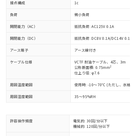
接点構成
1c
負荷
微小負荷
開閉能力（AC）
抵抗負荷: AC125V 0.1A
開閉能力（DC）
抵抗負荷: DC8V 0.1A/DC14V 0.1A/D
アース端子
アース線付き
ケーブル仕様
VCTF 耐油ケーブル、4芯、3m
2
公称断面積: 0.75mm
仕上り径: φ7.6
周囲温度範囲
使用時: -10～70℃ (ただし、氷結
周囲湿度範囲
35～95%RH
※1 対応状況
許容操作頻度
電気的: 30回/分以下
対応済み：EU RoHS指令（10物質）の
機械的: 120回/分以下
非含有に対応した製品が提供可能な商品で