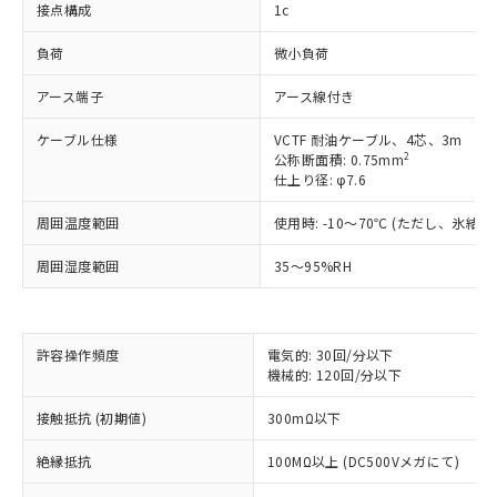
接点構成
1c
負荷
微小負荷
アース端子
アース線付き
ケーブル仕様
VCTF 耐油ケーブル、4芯、3m
2
公称断面積: 0.75mm
仕上り径: φ7.6
周囲温度範囲
使用時: -10～70℃ (ただし、氷結
周囲湿度範囲
35～95%RH
※1 対応状況
許容操作頻度
電気的: 30回/分以下
機械的: 120回/分以下
対応済み：EU RoHS指令（10物質）の
非含有に対応した製品が提供可能な商品で
接触抵抗 (初期値)
300mΩ以下
す。
対応予定：EU RoHS指令（10物質）の非含
絶縁抵抗
100MΩ以上 (DC500Vメガにて)
ご利用条件
有に対応した製品に切り替える予定のある