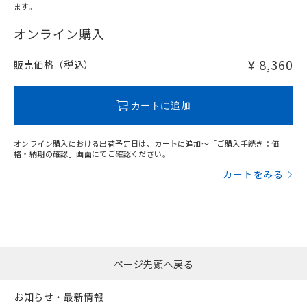
ます。
"対応済み"や非含有の記載がされた商品であっても、流通
在庫等で未対応品が混在する可能性があります。
オンライン購入
非含有品が必要な際は、弊社営業部門もしくは販売店へお
問い合わせください。
¥ 8,360
販売価格（税込）
この製品のRoHS/REACH対応状況ページへ
カートに追加
オンライン購入における出荷予定日は、カートに追加～「ご購入手続き：価
格・納期の確認」画面にてご確認ください。
カートをみる
ページ先頭へ戻る
お知らせ・最新情報