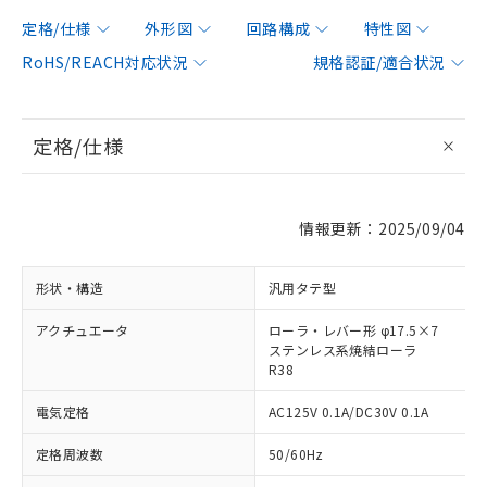
定格/仕様
外形図
回路構成
特性図
RoHS/REACH対応状況
規格認証/適合状況
定格/仕様
情報更新：2025/09/04
形状・構造
汎用タテ型
アクチュエータ
ローラ・レバー形 φ17.5×7
ステンレス系焼結ローラ
R38
電気定格
AC125V 0.1A/DC30V 0.1A
定格周波数
50/60Hz