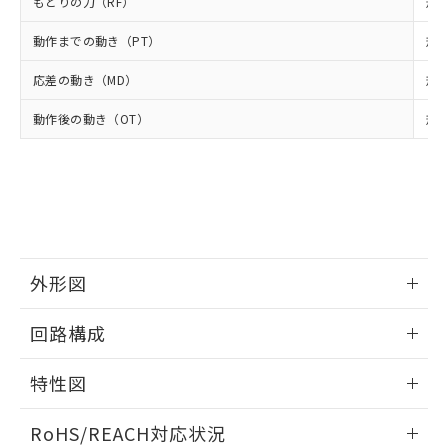
－
在庫なし(最新の在庫状況につ
もどりの力（RF）
オムロン制御機器販売店や当社販売拠
規格
フタル酸エステル類の４物質については閾値を超える意
武器並びにこれらの製造装置等に一切
いては、お客様のお取引先、ま
図的な使用がないことを確認しています。
点は「
販売ネットワーク
」をご確認
※2 環境保護使用期限
使用いたしません。
動作までの動き（PT）
たはお客様担当のオムロン制御
規格
ください。
当社は、貴社製品を第三者に販売する
機器販売店・当社販売員にご確
在庫状況および標準価格結果を当社の
※2 対応予定月
「ｅ」：有害物質（10物質）のすべてが基
応差の動き（MD）
場合は、上記1、2および3の内容を当
規格
認ください)
事前の承諾なく第三者に漏洩または開
準値以下であることを示します。
該第三者に通知します。また当社は、
示しないようお願いします。
動作後の動き（OT）
部品在庫の切り替え状況などにより、予定
「10」：通常の使用状況下において有害物
規格
販売先および販売に係わる関係者が違
マイパーツ機能（部品リスト作成サー
空
受注生産機種、また在庫状況の
月が前後することがあります。
質が外部に漏えいし、環境に深刻な影響を
法に輸出するおそれがある場合は、取
ビス）をご利用いただくには、I-Web
白
情報を公開していない機種
及ぼさない年数を意味します。
り引きをいたしません。
メンバーズにご登録されている必要が
「－」：未確認です。当社販売部門へお問
あります。
い合わせください。
お客様が当ウェブサイト上で当社にご
※3 非含有証明書ダウンロード
登録された部品リストについて、当社
および当社の共同利用者が、当社の製
下記の非含有証明書をダウンロードするこ
品・サービスに関するお客様との取
外形図
とができます。
合意する
キャンセル
引・商談に必要な範囲で利用すること
をご了承ください。
情報更新：2025/09/04
回路構成
EU RoHS指令（10物質）の非含有証明書
※当社の共同利用者とは、
"個人情報
51物質の非含有証明書（当社基準）
の共同利用に関して"
の「1.共同利
情報更新：2025/09/04
※本証明書は発行日時点で非含有を証明す
特性図
用者の範囲」に記載されている法人を
るもので、過去に遡って非含有を証明する
指します。
ものではありません。
情報更新：2025/09/04
RoHS/REACH対応状況
また、RoHS指令のフタル酸エステル類４