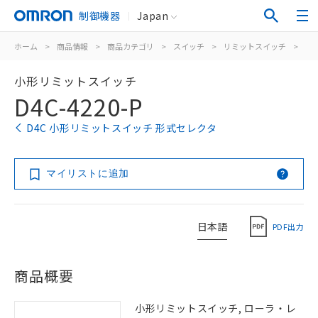
制御機器
Japan
ホーム
>
商品情報
>
商品カテゴリ
>
スイッチ
>
リミットスイッチ
>
汎
小形リミットスイッチ
D4C-4220-P
D4C 小形リミットスイッチ 形式セレクタ
マイリストに追加
日本語
PDF出力
商品概要
小形リミットスイッチ, ローラ・レ