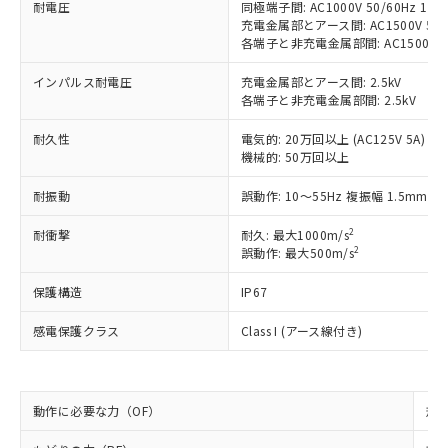
商品です。
耐電圧
同極端子間: AC1000V 50/60Hz 1mi
対応予定なし：EU RoHS指令（10物質）の
充電金属部とアース間: AC1500V 50/6
以下の条件をお読みいただき、同意のうえ
非含有に非対応の商品で、対応品を出す予
各端子と非充電金属部間: AC1500V 50/
ご利用ください。
定はありません。
インパルス耐電圧
充電金属部とアース間: 2.5kV
調査・確認中：EU RoHS指令（10物質）の
本サービスは、当社制御機器事業取扱
※1 中国RoHS○×表
各端子と非充電金属部間: 2.5kV
非含有の対応状況を調査中または確認中の
商品の当社在庫状況および標準価格
商品です。
(税抜)を提供させていただくもので
耐久性
電気的: 20万回以上 (AC125V 5A)
「○」：最大均質材料含有率が中国RoHSの
非該当品：ライセンス料など無形物で、有
す。
機械的: 50万回以上
基準値以下であることを示します。
害物質有無と関係のない商品です。
当社制御機器事業取扱商品の中には、
「×」：最大均質材料含有率が中国RoHSの
仕入先様の事情により、非含有部品として
耐振動
誤動作: 10～55Hz 複振幅 1.5mm
本サービスの対象外となる商品もある
基準値を超えていることを示します。
いたものが、含有品と判明した場合などや
当社は、これら貴社製品のうち、外国
ことをご了承ください。
「－」：未確認です。当社販売部門へお問
むを得ず変更することがあります。
為替および外国貿易法に定める商品
2
耐衝撃
耐久: 最大1000m/s
在庫状況および標準価格照会結果は、
い合わせください。
2
誤動作: 最大500m/s
（以下｢規制貨物等」という）を輸出
記載している更新日時点での社内デー
*EU RoHS指令（10物質）：
または国外への提供する場合は、日本
記
タに基づき作成されるものであり、閲
説明
鉛(Pb) 1000ppm以下、 水銀(Hg) 1000ppm以下、 カド
保護構造
*中国RoHS10物質の基準値 (GB/T26572)：
IP67
国政府の輸出許可(または役務取引許
号
覧された時点での実際の在庫および標
ミウム(Cd) 100ppm以下、
Pb(鉛) :1000ppm、 Hg(水銀) : 1000ppm、 Cd(カドミウ
可)を取得するなどの必要な手続きを
六価クロム(Cr(Ⅵ)) 1000ppm以下、ポリ臭化ビフェニル
ム) : 100ppm、
準価格とは異なる場合があることをご
感電保護クラス
Class I (アース線付き)
類(PBB) 1000ppm以下、ポリ臭化ジフェニルエーテル類
Cr(Ⅵ)(六価クロム) : 1000ppm、 PBBs(ポリ臭化ビフェ
とります。
了承ください。
(PBDE) 1000ppm以下、フタル酸ビス(2-エチルヘキシ
○
一定数以上の在庫あり
ニル類) : 1000ppm、 PBDEs(ポリ臭化ジフェニルエーテ
当社は規制貨物を破棄する場合は、完
ル) (DEHP)(別名：DOP) 1000ppm以下、フタル酸ブチ
正式な納期状況および標準価格はお客
ル類) : 1000ppm、
ルベンジル（BBP） 1000ppm以下、フタル酸ジブチル
全に破砕するなど、違法に輸出されな
DBP(フタル酸ジブチル) : 1000ppm、 DIBP(フタル酸ジ
様のお取引先、またはお客様担当のオ
（DBP） 1000ppm以下、フタル酸ジイソブチル
イソブチル) : 1000ppm、 BBP(フタル酸ブチルベンジ
△
一定数には満たないが在庫あり
いよう必要な手段を講じます。
ムロン制御機器販売店・当社販売員に
(DIBP) 1000ppm以下
動作に必要な力（OF）
規格
ル) : 1000ppm、
当社は貴社製品を、核兵器、ミサイ
但し、RoHS指令で産業用監視および制御機器に対する
DEHP(フタル酸ビス(2-エチルヘキシル)) : 1000ppm
ご相談ください。
適用除外項目は除く。
ル、化学兵器、生物兵器またはその他