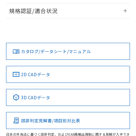
物質の対応では、対応完了までの期間は出
耐久曲線図
情報更新：2026/7/29
荷製品に未対応品が混在することから備考
規格認証/適合状況
電気的:
欄に対応日を記載しておりました。
EU RoHS
注意事項・凡例
既に当社にて対応品への在庫切替を完了
UL認証
CSA認証
CEマーキング
していることから、特段のことがない限
り、2022年1月12日より割愛しておりま
No
No
No
対応状況
対応予定月
※1
※2
す。
カタログ/データシート/マニュアル
対応済み
LR型式承認
DNV型式承認
BV型式承認
KR型式承
（イギリス
（ノルウェー
（フランス
（韓国
船舶規格）
船舶規格）
船舶規格）
船舶規格
中国 RoHS
注意事項・凡例
2D CADデータ
No
No
No
No
中国 RoHS表
※1 ※2
3D CADデータ
取りつけ穴加工図
この製品の規格認証/適合状況ページへ
Pb
Hg
Cd
Cr(VI)
その他の認証はこちらのページからご検索ください
適合負荷領域図
該非判定見解書/項目別対比表
X
O
O
O
日本の外為法に基づく該非判定、およびEAR再輸出規制に関する見解が入手でき