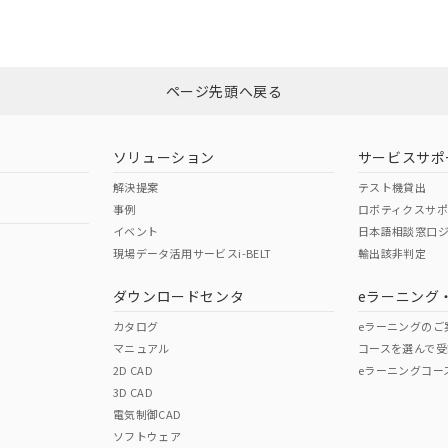
みください。
Yes
N/A
非含有証明書
※3
ページ先頭へ戻る
ダウンロードはこちら
型式承認
NK型式承認
ABS型式承認
韓国
（日本
（アメリカ
ソリューション
サービスサポ
舶規格）
船舶規格）
船舶規格）
解決提案
テスト機貸出
事例
ロボティクスサ
No
No
イベント
日本語相談窓口
現場データ活用サービスi-BELT
輸出該非判定
I)
PBBs
PBDEs
DBP
ダウンロードセンタ
eラーニング
この製品の規格認証/適合
その他の認証はこちらのページからご
カタログ
eラーニングのご
マニュアル
コースを選んで受
O
O
O
2D CAD
eラーニングコー
3D CAD
電気制御CAD
在庫等で未対応品が混在する可能性があります。
ソフトウェア