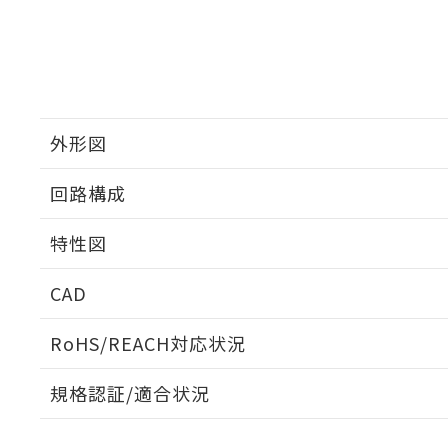
外形図
回路構成
特性図
CAD
耐久曲線図
ログイン/会員登録いただくと、CADデータをダウンロ
RoHS/REACH対応状況
電気的:
規格認証/適合状況
EU RoHS
注意事項・凡例
UL認証
CSA認証
CEマーキング