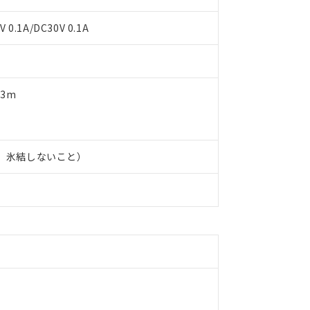
 0.1A/DC30V 0.1A
3m
だし、氷結しないこと）
 RoHS指令（10物質）の非含有に対応した製品が提供可能な商品です
oHS指令（10物質）の非含有に対応した製品に切り替える予定のある
 RoHS指令（10物質）の非含有に非対応の商品で、対応品を出す予
 RoHS指令（10物質）の非含有の対応状況を調査中または確認中の
ンス料など無形物で、有害物質有無と関係のない商品です。
○×表
より、非含有部品としていたものが、含有品と判明した場合などやむ
みいただき、同意のうえご利用ください。
材料含有率が中国RoHSの基準値以下であることを示します。
材料含有率が中国RoHSの基準値を超えていることを示します。