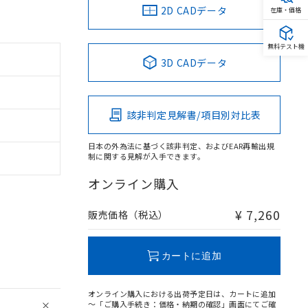
2D CADデータ
在庫・価格
無料テスト機
3D CADデータ
該非判定見解書/項目別対比表
日本の外為法に基づく該非判定、およびEAR再輸出規
制に関する見解が入手できます。
オンライン購入
¥ 7,260
販売価格（税込）
カートに追加
オンライン購入における出荷予定日は、カートに追加
～「ご購入手続き：価格・納期の確認」画面にてご確