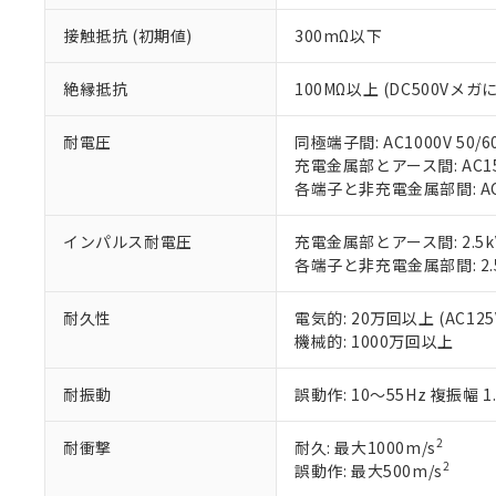
本サービスは
当社は、これ
*EU RoHS指令（10物
「－」：未確認で
鉛(Pb) 1000ppm以下、
くものです。
う）を輸出ま
接触抵抗 (初期値)
300mΩ以下
記
説明
六価クロム(Cr(Ⅵ)) 1
当社制御機器
などの必要な
フタル酸ビス(2-エチルヘ
号
*中国RoHS10物質の基準値 
ル（DBP） 1000ppm
在庫状況およ
当社は規制貨
Pb(鉛) :1000ppm、 Hg
絶縁抵抗
100MΩ以上 (DC500Vメガ
但し、RoHS指令で産
のであり、閲
ます。
Cr(Ⅵ)(六価クロム) : 
フタル酸エステル類の４
○
一定数以
DBP(フタル酸ジブチル) :
い。
当社は貴社製
DEHP(フタル酸ビス(2-エ
耐電圧
同極端子間: AC1000V 50/6
正式な納期状
置等に一切使
充電金属部とアース間: AC1500
当社販売員に
※2 対応予定月
△
一定数に
当社は、貴社
各端子と非充電金属部間: AC15
オムロン制御
また当社は、
※2 環境保護使
在庫状況およ
部品在庫の切り替
たしません。
－
在庫なし
す。
インパルス耐電圧
充電金属部とアース間: 2.5k
「ｅ」：有害物質
機器販売
マイパーツ機
各端子と非充電金属部間: 2.
「10」：通常の
ている必要が
味します。
空
受注生産
お客様が当ウ
※3 非含有証明
「－」：未確認で
耐久性
電気的: 20万回以上 (AC125V
白
が、当社の製
機械的: 1000万回以上
さい。
下記の非含有証明
※当社の共同
耐振動
誤動作: 10～55Hz 複振幅 1
いる法人を指
EU RoHS指令（
51物質の非含有証
2
耐衝撃
耐久: 最大1000m/s
※本証明書は発行
2
誤動作: 最大500m/s
また、RoHS指