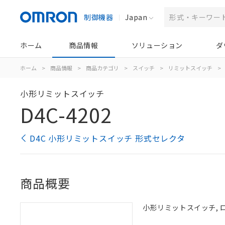
制御機器
Japan
ホーム
商品情報
ソリューション
ダ
ホーム
>
商品情報
>
商品カテゴリ
>
スイッチ
>
リミットスイッチ
>
小形リミットスイッチ
D4C-4202
D4C 小形リミットスイッチ 形式セレクタ
商品概要
小形リミットスイッチ, ローラ