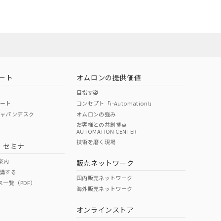
ート
オムロンの提供価値
目指す姿
ポート
コンセプト「i-Automation!」
ジャパンデスク
オムロンの強み
お客様との共創拠点
AUTOMATION CENTER
DIBP
BBP
DEHP
環境保護
技術を磨く現場
・セミナ
状況ページへ
使用期限
検索ください
案内
販売ネットワーク
講する
O
O
O
10
国内販売ネットワーク
ス一覧（PDF）
海外販売ネットワーク
オンラインストア