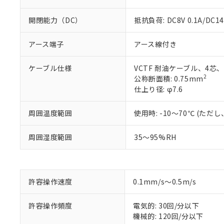
開閉能力（DC）
抵抗負荷: DC8V 0.1A/DC14V
アース端子
アース線付き
ケーブル仕様
VCTF 耐油ケーブル、4芯、
2
公称断面積: 0.75mm
仕上り径: φ7.6
周囲温度範囲
使用時: -10～70℃ (た
※1 対応状況
周囲湿度範囲
35～95%RH
対応済み：EU
対応予定：EU R
対応予定なし：EU
調査・確認中：EU
ご利用条件
許容操作速度
0.1mm/s～0.5m/s
非該当品：ライセ
※1 中国RoHS
仕入先様の事情に
許容操作頻度
電気的: 30回/分以下
があります。
以下の条件をお読
「○」：最大均質
機械的: 120回/分以下
「×」：最大均質