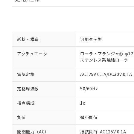
形状・構造
汎用タテ型
アクチュエータ
ローラ・プランジャ形 φ12×
ステンレス系焼結ローラ
電気定格
AC125V 0.1A/DC30V 0.1A
定格周波数
50/60Hz
接点構成
1c
負荷
微小負荷
開閉能力（AC）
抵抗負荷: AC125V 0.1A