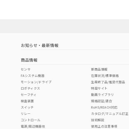
ダウンロードデータをご利用いただく前に、以下を必ずお読
No
No
Yes
対応状況
対応予定月
※1
※2
ソフトウェアの使用条件
対応済み
LR型式承認
DNV型式承認
BV型式承認
KR
取りつけ穴加工図
（イギリス
（ノルウェー
（フランス
（
お知らせ・最新情報
中国 RoHS
注意事項・凡例
船舶規格）
船舶規格）
船舶規格）
船
商品情報
No
No
No
No
中国 RoHS表
※1 ※2
センサ
新商品情報
FAシステム機器
在庫状況/標準価格
適合負荷領域図
Pb
Hg
Cd
Cr(V
モーション/ドライブ
生産終了品/推奨代替品
ロボティクス
特設サイト
セーフティ
動画ライブラリ
検査装置
規格認証/適合
X
O
O
O
スイッチ
RoHS/REACH対応
リレー
カタログ/マニュアル訂正
コントロール
技術解説
"対応済み"や非含有の記載がされた商品であっても、流通
電源/周辺機器他
使用上の注意事項