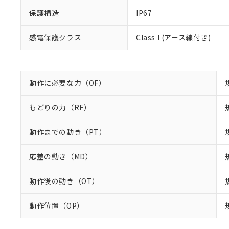
混在することから
既に当社にて対応
保護構造
IP67
り割愛しておりま
感電保護クラス
Class I (アース線付き)
動作に必要な力（OF）
もどりの力（RF）
動作までの動き（PT）
応差の動き（MD）
動作後の動き（OT）
動作位置（OP）