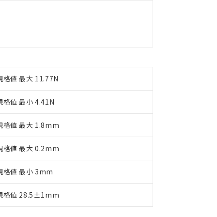
備考欄に対応日を記載しておりました。
品への在庫切替を完了していることから、特段のことがない限り、20
す。
規格値 最大 11.77N
規格値 最小 4.41N
規格値 最大 1.8mm
規格値 最大 0.2mm
規格値 最小 3mm
規格値 28.5±1mm