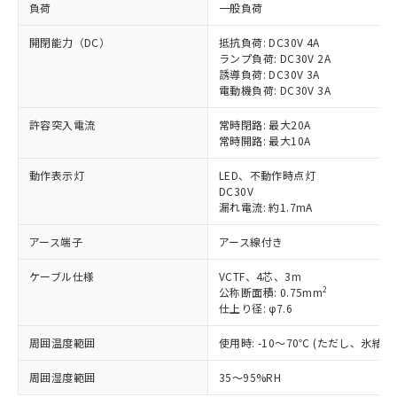
負荷
一般負荷
開閉能力（DC）
抵抗負荷: DC30V 4A
ランプ負荷: DC30V 2A
誘導負荷: DC30V 3A
電動機負荷: DC30V 3A
許容突入電流
常時閉路: 最大20A
常時開路: 最大10A
動作表示灯
LED、不動作時点灯
DC30V
漏れ電流: 約1.7mA
アース端子
アース線付き
ケーブル仕様
VCTF、4芯、3m
2
公称断面積: 0.75mm
仕上り径: φ7.6
周囲温度範囲
使用時: -10～70℃ (ただし、氷結
※1 対応状況
周囲湿度範囲
35～95%RH