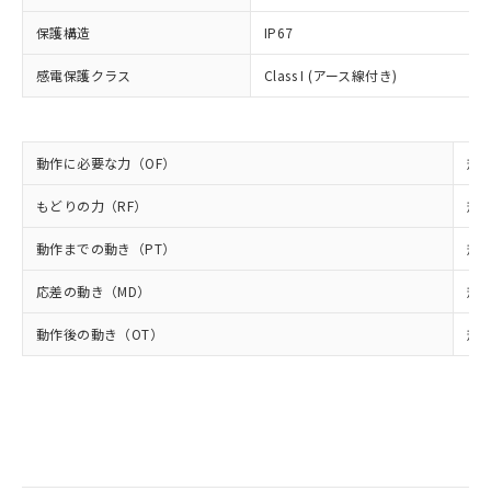
類(PBB) 1000ppm以下、ポリ臭化ジフェニルエーテル類
Cr(Ⅵ)(六価クロム) : 1000ppm、 PBBs(ポリ臭化ビフェ
とります。
了承ください。
(PBDE) 1000ppm以下、フタル酸ビス(2-エチルヘキシ
○
一定数以上の在庫あり
ニル類) : 1000ppm、 PBDEs(ポリ臭化ジフェニルエーテ
保護構造
当社は規制貨物を破棄する場合は、完
IP67
ル) (DEHP)(別名：DOP) 1000ppm以下、フタル酸ブチ
正式な納期状況および標準価格はお客
ル類) : 1000ppm、
ルベンジル（BBP） 1000ppm以下、フタル酸ジブチル
全に破砕するなど、違法に輸出されな
DBP(フタル酸ジブチル) : 1000ppm、 DIBP(フタル酸ジ
様のお取引先、またはお客様担当のオ
（DBP） 1000ppm以下、フタル酸ジイソブチル
イソブチル) : 1000ppm、 BBP(フタル酸ブチルベンジ
感電保護クラス
△
一定数には満たないが在庫あり
Class I (アース線付き)
いよう必要な手段を講じます。
ムロン制御機器販売店・当社販売員に
(DIBP) 1000ppm以下
ル) : 1000ppm、
当社は貴社製品を、核兵器、ミサイ
但し、RoHS指令で産業用監視および制御機器に対する
DEHP(フタル酸ビス(2-エチルヘキシル)) : 1000ppm
ご相談ください。
適用除外項目は除く。
ル、化学兵器、生物兵器またはその他
－
在庫なし(最新の在庫状況につ
オムロン制御機器販売店や当社販売拠
フタル酸エステル類の４物質については閾値を超える意
武器並びにこれらの製造装置等に一切
いては、お客様のお取引先、ま
図的な使用がないことを確認しています。
点は「
販売ネットワーク
」をご確認
動作に必要な力（OF）
規格
※2 環境保護使用期限
使用いたしません。
たはお客様担当のオムロン制御
ください。
当社は、貴社製品を第三者に販売する
機器販売店・当社販売員にご確
在庫状況および標準価格結果を当社の
もどりの力（RF）
規格
※2 対応予定月
「ｅ」：有害物質（10物質）のすべてが基
場合は、上記1、2および3の内容を当
認ください)
事前の承諾なく第三者に漏洩または開
準値以下であることを示します。
該第三者に通知します。また当社は、
示しないようお願いします。
動作までの動き（PT）
規格
部品在庫の切り替え状況などにより、予定
「10」：通常の使用状況下において有害物
販売先および販売に係わる関係者が違
マイパーツ機能（部品リスト作成サー
空
受注生産機種、また在庫状況の
月が前後することがあります。
質が外部に漏えいし、環境に深刻な影響を
法に輸出するおそれがある場合は、取
応差の動き（MD）
規格
ビス）をご利用いただくには、I-Web
白
情報を公開していない機種
及ぼさない年数を意味します。
り引きをいたしません。
メンバーズにご登録されている必要が
「－」：未確認です。当社販売部門へお問
動作後の動き（OT）
規格
あります。
い合わせください。
お客様が当ウェブサイト上で当社にご
※3 非含有証明書ダウンロード
登録された部品リストについて、当社
および当社の共同利用者が、当社の製
下記の非含有証明書をダウンロードするこ
品・サービスに関するお客様との取
とができます。
合意する
キャンセル
引・商談に必要な範囲で利用すること
をご了承ください。