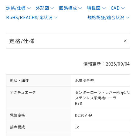
定格/仕様
外形図
回路構成
特性図
CAD
RoHS/REACH対応状況
規格認証/適合状況
定格/仕様
情報更新：2025/09/04
形状・構造
汎用タテ型
アクチュエータ
センターローラ・レバー形 φ17.5×
ステンレス系焼結ローラ
R38
電気定格
DC30V 4A
接点構成
1c