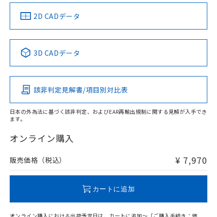
（イギリス
（ノルウェー
（フランス
（韓国
船舶規格）
船舶規格）
船舶規格）
船舶規格
中国 RoHS
注意事項・凡例
2D CADデータ
No
No
No
No
中国 RoHS表
※1 ※2
3D CADデータ
この製品の規格認証/適合状況ページへ
Pb
Hg
Cd
Cr(VI)
その他の認証はこちらのページからご検索ください
取りつけ穴加工図
該非判定見解書/項目別対比表
X
O
O
O
日本の外為法に基づく該非判定、およびEAR再輸出規制に関する見解が入手でき
ます。
"対応済み"や非含有の記載がされた商品であっても、流通
在庫等で未対応品が混在する可能性があります。
オンライン購入
非含有品が必要な際は、弊社営業部門もしくは販売店へお
問い合わせください。
¥ 7,970
販売価格（税込）
この製品のRoHS/REACH対応状況ページへ
カートに追加
オンライン購入における出荷予定日は、カートに追加～「ご購入手続き：価