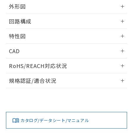
EU RoHS指令（10物質）の非含有証明書
※当社の共同利用者とは、
"個人情報
外形図
51物質の非含有証明書（当社基準）
の共同利用に関して"
の「1.共同利
※本証明書は発行日時点で非含有を証明す
用者の範囲」に記載されている法人を
情報更新：2025/09/04
るもので、過去に遡って非含有を証明する
回路構成
指します。
ものではありません。
また、RoHS指令のフタル酸エステル類４
情報更新：2025/09/04
特性図
物質の対応では、対応完了までの期間は出
荷製品に未対応品が混在することから備考
情報更新：2025/09/04
CAD
欄に対応日を記載しておりました。
既に当社にて対応品への在庫切替を完了
耐久曲線図
ログイン/会員登録いただくと、CADデータをダウンロー
していることから、特段のことがない限
RoHS/REACH対応状況
電気的:
ドすることができます。
り、2022年1月12日より割愛しておりま
す。
情報更新：2026/7/29
規格認証/適合状況
ログイン/会員登録
EU RoHS
注意事項・凡例
UL認証
CSA認証
CEマーキング
No
No
N/A
対応状況
対応予定月
※1
※2
ダウンロードデータをご利用いただく前に、以下を必ずお読
みください。
カタログ/データシート/マニュアル
対応済み
ソフトウェアの使用条件
LR型式承認
DNV型式承認
BV型式承認
KR型式承