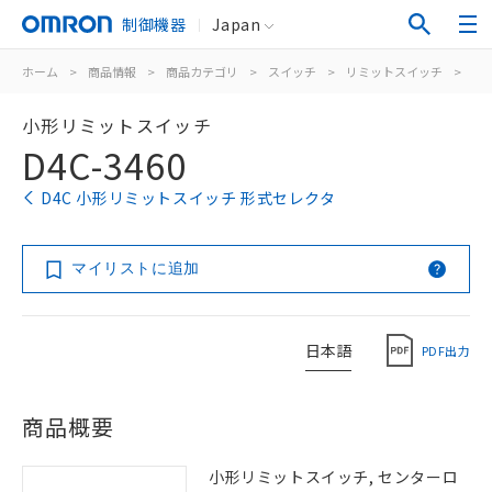
制御機器
Japan
ホーム
>
商品情報
>
商品カテゴリ
>
スイッチ
>
リミットスイッチ
>
汎
小形リミットスイッチ
D4C-3460
D4C 小形リミットスイッチ 形式セレクタ
マイリストに追加
日本語
PDF出力
商品概要
小形リミットスイッチ, センターロ