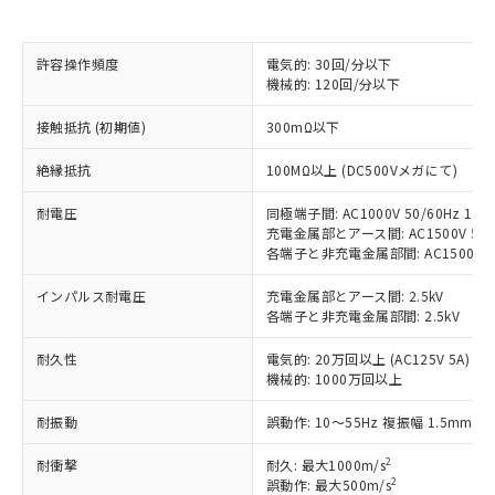
対応済み：EU RoHS指令（10物質）の
非含有に対応した製品が提供可能な商品で
す。
許容操作頻度
電気的: 30回/分以下
対応予定：EU RoHS指令（10物質）の非含
機械的: 120回/分以下
ご利用条件
有に対応した製品に切り替える予定のある
接触抵抗 (初期値)
300mΩ以下
商品です。
対応予定なし：EU RoHS指令（10物質）の
以下の条件をお読みいただき、同意のうえ
絶縁抵抗
100MΩ以上 (DC500Vメガにて)
非含有に非対応の商品で、対応品を出す予
ご利用ください。
定はありません。
耐電圧
同極端子間: AC1000V 50/60Hz 1mi
調査・確認中：EU RoHS指令（10物質）の
本サービスは、当社制御機器事業取扱
充電金属部とアース間: AC1500V 50/6
※1 中国RoHS○×表
非含有の対応状況を調査中または確認中の
各端子と非充電金属部間: AC1500V 50/
商品の当社在庫状況および標準価格
商品です。
(税抜)を提供させていただくもので
「○」：最大均質材料含有率が中国RoHSの
非該当品：ライセンス料など無形物で、有
インパルス耐電圧
充電金属部とアース間: 2.5kV
す。
基準値以下であることを示します。
害物質有無と関係のない商品です。
各端子と非充電金属部間: 2.5kV
当社制御機器事業取扱商品の中には、
「×」：最大均質材料含有率が中国RoHSの
仕入先様の事情により、非含有部品として
本サービスの対象外となる商品もある
基準値を超えていることを示します。
耐久性
電気的: 20万回以上 (AC125V 5A)
いたものが、含有品と判明した場合などや
当社は、これら貴社製品のうち、外国
ことをご了承ください。
機械的: 1000万回以上
「－」：未確認です。当社販売部門へお問
むを得ず変更することがあります。
為替および外国貿易法に定める商品
在庫状況および標準価格照会結果は、
い合わせください。
（以下｢規制貨物等」という）を輸出
記載している更新日時点での社内デー
耐振動
誤動作: 10～55Hz 複振幅 1.5mm
*EU RoHS指令（10物質）：
または国外への提供する場合は、日本
記
タに基づき作成されるものであり、閲
説明
鉛(Pb) 1000ppm以下、 水銀(Hg) 1000ppm以下、 カド
*中国RoHS10物質の基準値 (GB/T26572)：
国政府の輸出許可(または役務取引許
2
耐衝撃
号
覧された時点での実際の在庫および標
耐久: 最大1000m/s
ミウム(Cd) 100ppm以下、
Pb(鉛) :1000ppm、 Hg(水銀) : 1000ppm、 Cd(カドミウ
可)を取得するなどの必要な手続きを
六価クロム(Cr(Ⅵ)) 1000ppm以下、ポリ臭化ビフェニル
2
誤動作: 最大500m/s
ム) : 100ppm、
準価格とは異なる場合があることをご