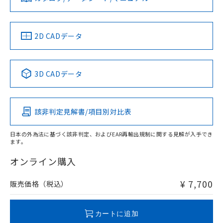
ソフトウェアの使用条件
LR型式承認
DNV型式承認
BV型式承認
KR型式承
（イギリス
（ノルウェー
（フランス
（韓国
船舶規格）
船舶規格）
船舶規格）
船舶規格
中国 RoHS
注意事項・凡例
2D CADデータ
No
No
No
No
中国 RoHS表
※1 ※2
3D CADデータ
この製品の規格認証/適合状況ページへ
Pb
Hg
Cd
Cr(VI)
その他の認証はこちらのページからご検索ください
該非判定見解書/項目別対比表
X
O
O
O
取りつけ穴加工図
日本の外為法に基づく該非判定、およびEAR再輸出規制に関する見解が入手でき
ます。
"対応済み"や非含有の記載がされた商品であっても、流通
在庫等で未対応品が混在する可能性があります。
オンライン購入
非含有品が必要な際は、弊社営業部門もしくは販売店へお
問い合わせください。
¥ 7,700
販売価格（税込）
この製品のRoHS/REACH対応状況ページへ
カートに追加