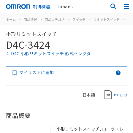
制御機器
Japan
ホーム
>
商品情報
>
商品カテゴリ
>
スイッチ
>
リミットスイッチ
>
汎
小形リミットスイッチ
D4C-3424
D4C 小形リミットスイッチ 形式セレクタ
マイリストに追加
日本語
PDF出力
商品概要
小形リミットスイッチ, ローラ・レ