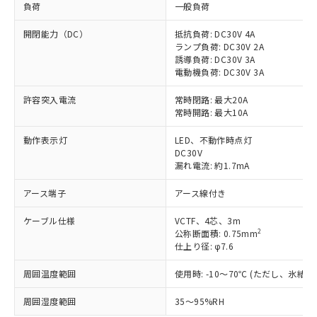
負荷
一般負荷
開閉能力（DC）
抵抗負荷: DC30V 4A
ランプ負荷: DC30V 2A
誘導負荷: DC30V 3A
電動機負荷: DC30V 3A
許容突入電流
常時閉路: 最大20A
常時開路: 最大10A
動作表示灯
LED、不動作時点灯
DC30V
漏れ電流: 約1.7mA
アース端子
アース線付き
ケーブル仕様
VCTF、4芯、3m
2
公称断面積: 0.75mm
仕上り径: φ7.6
周囲温度範囲
使用時: -10～70℃ (ただし、氷結
周囲湿度範囲
35～95%RH
※1 対応状況