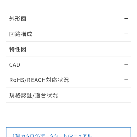
をご了承ください。
EU RoHS指令（10物質）の非含有証明書
※当社の共同利用者とは、
"個人情報
51物質の非含有証明書（当社基準）
の共同利用に関して"
の「1.共同利
外形図
※本証明書は発行日時点で非含有を証明す
用者の範囲」に記載されている法人を
るもので、過去に遡って非含有を証明する
指します。
情報更新：2025/09/04
ものではありません。
回路構成
また、RoHS指令のフタル酸エステル類４
情報更新：2025/09/04
物質の対応では、対応完了までの期間は出
特性図
荷製品に未対応品が混在することから備考
欄に対応日を記載しておりました。
情報更新：2025/09/04
CAD
既に当社にて対応品への在庫切替を完了
していることから、特段のことがない限
耐久曲線図
ログイン/会員登録いただくと、CADデータをダウンロー
り、2022年1月12日より割愛しておりま
RoHS/REACH対応状況
電気的:
ドすることができます。
す。
情報更新：2026/7/29
規格認証/適合状況
ログイン/会員登録
EU RoHS
注意事項・凡例
UL認証
CSA認証
CEマーキング
No
No
N/A
対応状況
対応予定月
※1
※2
ダウンロードデータをご利用いただく前に、以下を必ずお読
みください。
カタログ/データシート/マニュアル
対応済み