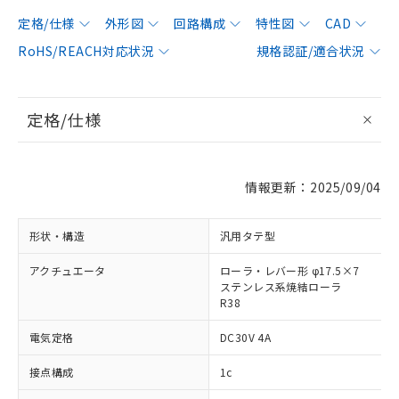
定格/仕様
外形図
回路構成
特性図
CAD
RoHS/REACH対応状況
規格認証/適合状況
定格/仕様
情報更新：2025/09/04
形状・構造
汎用タテ型
アクチュエータ
ローラ・レバー形 φ17.5×7
ステンレス系焼結ローラ
R38
電気定格
DC30V 4A
接点構成
1c