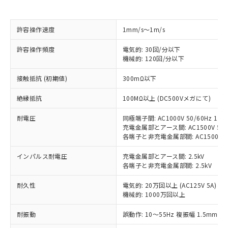
対応済み：EU RoHS指令（10物質）の
非含有に対応した製品が提供可能な商品で
許容操作速度
1mm/s～1m/s
す。
対応予定：EU RoHS指令（10物質）の非含
許容操作頻度
電気的: 30回/分以下
ご利用条件
機械的: 120回/分以下
有に対応した製品に切り替える予定のある
商品です。
接触抵抗 (初期値)
300mΩ以下
対応予定なし：EU RoHS指令（10物質）の
以下の条件をお読みいただき、同意のうえ
非含有に非対応の商品で、対応品を出す予
絶縁抵抗
100MΩ以上 (DC500Vメガにて)
ご利用ください。
定はありません。
調査・確認中：EU RoHS指令（10物質）の
本サービスは、当社制御機器事業取扱
耐電圧
同極端子間: AC1000V 50/60Hz 1mi
※1 中国RoHS○×表
非含有の対応状況を調査中または確認中の
充電金属部とアース間: AC1500V 50/6
商品の当社在庫状況および標準価格
商品です。
各端子と非充電金属部間: AC1500V 50/
(税抜)を提供させていただくもので
「○」：最大均質材料含有率が中国RoHSの
非該当品：ライセンス料など無形物で、有
す。
基準値以下であることを示します。
害物質有無と関係のない商品です。
インパルス耐電圧
充電金属部とアース間: 2.5kV
当社制御機器事業取扱商品の中には、
「×」：最大均質材料含有率が中国RoHSの
各端子と非充電金属部間: 2.5kV
仕入先様の事情により、非含有部品として
本サービスの対象外となる商品もある
基準値を超えていることを示します。
いたものが、含有品と判明した場合などや
当社は、これら貴社製品のうち、外国
ことをご了承ください。
耐久性
電気的: 20万回以上 (AC125V 5A)
「－」：未確認です。当社販売部門へお問
むを得ず変更することがあります。
為替および外国貿易法に定める商品
在庫状況および標準価格照会結果は、
機械的: 1000万回以上
い合わせください。
（以下｢規制貨物等」という）を輸出
記載している更新日時点での社内デー
*EU RoHS指令（10物質）：
または国外への提供する場合は、日本
記
タに基づき作成されるものであり、閲
説明
耐振動
誤動作: 10～55Hz 複振幅 1.5mm
鉛(Pb) 1000ppm以下、 水銀(Hg) 1000ppm以下、 カド
*中国RoHS10物質の基準値 (GB/T26572)：
国政府の輸出許可(または役務取引許
号
覧された時点での実際の在庫および標
ミウム(Cd) 100ppm以下、
Pb(鉛) :1000ppm、 Hg(水銀) : 1000ppm、 Cd(カドミウ