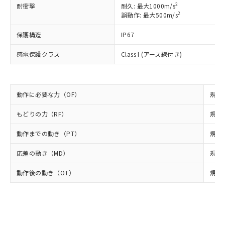
可)を取得するなどの必要な手続きを
六価クロム(Cr(Ⅵ)) 1000ppm以下、ポリ臭化ビフェニル
2
ム) : 100ppm、
耐衝撃
耐久: 最大1000m/s
準価格とは異なる場合があることをご
類(PBB) 1000ppm以下、ポリ臭化ジフェニルエーテル類
Cr(Ⅵ)(六価クロム) : 1000ppm、 PBBs(ポリ臭化ビフェ
とります。
2
誤動作: 最大500m/s
了承ください。
(PBDE) 1000ppm以下、フタル酸ビス(2-エチルヘキシ
○
一定数以上の在庫あり
ニル類) : 1000ppm、 PBDEs(ポリ臭化ジフェニルエーテ
当社は規制貨物を破棄する場合は、完
ル) (DEHP)(別名：DOP) 1000ppm以下、フタル酸ブチ
正式な納期状況および標準価格はお客
ル類) : 1000ppm、
ルベンジル（BBP） 1000ppm以下、フタル酸ジブチル
保護構造
IP67
全に破砕するなど、違法に輸出されな
DBP(フタル酸ジブチル) : 1000ppm、 DIBP(フタル酸ジ
様のお取引先、またはお客様担当のオ
（DBP） 1000ppm以下、フタル酸ジイソブチル
イソブチル) : 1000ppm、 BBP(フタル酸ブチルベンジ
△
一定数には満たないが在庫あり
いよう必要な手段を講じます。
ムロン制御機器販売店・当社販売員に
(DIBP) 1000ppm以下
ル) : 1000ppm、
感電保護クラス
Class I (アース線付き)
当社は貴社製品を、核兵器、ミサイ
但し、RoHS指令で産業用監視および制御機器に対する
DEHP(フタル酸ビス(2-エチルヘキシル)) : 1000ppm
ご相談ください。
適用除外項目は除く。
ル、化学兵器、生物兵器またはその他
－
在庫なし(最新の在庫状況につ
オムロン制御機器販売店や当社販売拠
フタル酸エステル類の４物質については閾値を超える意
武器並びにこれらの製造装置等に一切
いては、お客様のお取引先、ま
図的な使用がないことを確認しています。
点は「
販売ネットワーク
」をご確認
※2 環境保護使用期限
使用いたしません。
たはお客様担当のオムロン制御
ください。
動作に必要な力（OF）
規格値
当社は、貴社製品を第三者に販売する
機器販売店・当社販売員にご確
在庫状況および標準価格結果を当社の
※2 対応予定月
「ｅ」：有害物質（10物質）のすべてが基
場合は、上記1、2および3の内容を当
認ください)
事前の承諾なく第三者に漏洩または開
もどりの力（RF）
規格値
準値以下であることを示します。
該第三者に通知します。また当社は、
示しないようお願いします。
部品在庫の切り替え状況などにより、予定
「10」：通常の使用状況下において有害物
販売先および販売に係わる関係者が違
マイパーツ機能（部品リスト作成サー
動作までの動き（PT）
規格値
空
受注生産機種、また在庫状況の
月が前後することがあります。
質が外部に漏えいし、環境に深刻な影響を
法に輸出するおそれがある場合は、取
ビス）をご利用いただくには、I-Web
白
情報を公開していない機種
及ぼさない年数を意味します。
り引きをいたしません。
応差の動き（MD）
規格値
メンバーズにご登録されている必要が
「－」：未確認です。当社販売部門へお問
あります。
い合わせください。
動作後の動き（OT）
規格値
お客様が当ウェブサイト上で当社にご
※3 非含有証明書ダウンロード
登録された部品リストについて、当社
および当社の共同利用者が、当社の製
下記の非含有証明書をダウンロードするこ
品・サービスに関するお客様との取
とができます。
合意する
キャンセル
引・商談に必要な範囲で利用すること