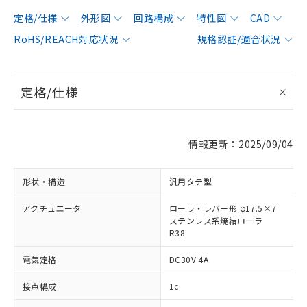
定格/仕様
外形図
回路構成
特性図
CAD
RoHS/REACH対応状況
規格認証/適合状況
定格/仕様
情報更新：2025/09/04
形状・構造
汎用タテ型
アクチュエータ
ローラ・レバー形 φ17.5×7
ステンレス系焼結ローラ
R38
電気定格
DC30V 4A
接点構成
1c