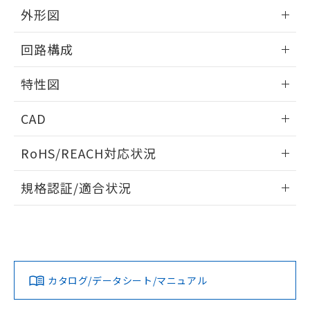
EU RoHS指令（10物質）の非含有証明書
※当社の共同利用者とは、
"個人情報
外形図
51物質の非含有証明書（当社基準）
の共同利用に関して"
の「1.共同利
※本証明書は発行日時点で非含有を証明す
用者の範囲」に記載されている法人を
情報更新：2025/09/04
るもので、過去に遡って非含有を証明する
回路構成
指します。
ものではありません。
また、RoHS指令のフタル酸エステル類４
情報更新：2025/09/04
特性図
物質の対応では、対応完了までの期間は出
荷製品に未対応品が混在することから備考
情報更新：2025/09/04
CAD
欄に対応日を記載しておりました。
既に当社にて対応品への在庫切替を完了
耐久曲線図
ログイン/会員登録いただくと、CADデータをダウンロー
していることから、特段のことがない限
RoHS/REACH対応状況
電気的:
ドすることができます。
り、2022年1月12日より割愛しておりま
す。
情報更新：2026/7/29
規格認証/適合状況
ログイン/会員登録
EU RoHS
注意事項・凡例
UL認証
CSA認証
CEマーキング
No
No
N/A
対応状況
対応予定月
※1
※2
ダウンロードデータをご利用いただく前に、以下を必ずお読
みください。
カタログ/データシート/マニュアル
対応済み
ソフトウェアの使用条件
LR型式承認
DNV型式承認
BV型式承認
KR型式承