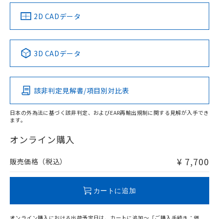
（イギリス
（ノルウェー
（フランス
（韓国
船舶規格）
船舶規格）
船舶規格）
船舶規格
中国 RoHS
注意事項・凡例
2D CADデータ
No
No
No
No
中国 RoHS表
※1 ※2
3D CADデータ
この製品の規格認証/適合状況ページへ
Pb
Hg
Cd
Cr(VI)
その他の認証はこちらのページからご検索ください
該非判定見解書/項目別対比表
X
O
O
O
取りつけ穴加工図
日本の外為法に基づく該非判定、およびEAR再輸出規制に関する見解が入手でき
ます。
"対応済み"や非含有の記載がされた商品であっても、流通
在庫等で未対応品が混在する可能性があります。
オンライン購入
非含有品が必要な際は、弊社営業部門もしくは販売店へお
問い合わせください。
¥ 7,700
販売価格（税込）
この製品のRoHS/REACH対応状況ページへ
カートに追加
オンライン購入における出荷予定日は、カートに追加～「ご購入手続き：価