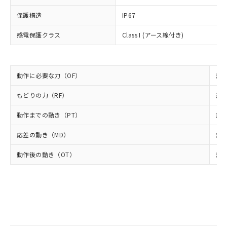
類(PBB) 1000ppm以下、ポリ臭化ジフェニルエーテル類
Cr(Ⅵ)(六価クロム) : 1000ppm、 PBBs(ポリ臭化ビフェ
とります。
了承ください。
(PBDE) 1000ppm以下、フタル酸ビス(2-エチルヘキシ
○
一定数以上の在庫あり
ニル類) : 1000ppm、 PBDEs(ポリ臭化ジフェニルエーテ
保護構造
当社は規制貨物を破棄する場合は、完
IP67
ル) (DEHP)(別名：DOP) 1000ppm以下、フタル酸ブチ
正式な納期状況および標準価格はお客
ル類) : 1000ppm、
ルベンジル（BBP） 1000ppm以下、フタル酸ジブチル
全に破砕するなど、違法に輸出されな
DBP(フタル酸ジブチル) : 1000ppm、 DIBP(フタル酸ジ
様のお取引先、またはお客様担当のオ
（DBP） 1000ppm以下、フタル酸ジイソブチル
イソブチル) : 1000ppm、 BBP(フタル酸ブチルベンジ
感電保護クラス
△
一定数には満たないが在庫あり
Class I (アース線付き)
いよう必要な手段を講じます。
ムロン制御機器販売店・当社販売員に
(DIBP) 1000ppm以下
ル) : 1000ppm、
当社は貴社製品を、核兵器、ミサイ
但し、RoHS指令で産業用監視および制御機器に対する
DEHP(フタル酸ビス(2-エチルヘキシル)) : 1000ppm
ご相談ください。
適用除外項目は除く。
ル、化学兵器、生物兵器またはその他
－
在庫なし(最新の在庫状況につ
オムロン制御機器販売店や当社販売拠
フタル酸エステル類の４物質については閾値を超える意
武器並びにこれらの製造装置等に一切
いては、お客様のお取引先、ま
図的な使用がないことを確認しています。
点は「
販売ネットワーク
」をご確認
動作に必要な力（OF）
規格
※2 環境保護使用期限
使用いたしません。
たはお客様担当のオムロン制御
ください。
当社は、貴社製品を第三者に販売する
機器販売店・当社販売員にご確
在庫状況および標準価格結果を当社の
もどりの力（RF）
規格
※2 対応予定月
「ｅ」：有害物質（10物質）のすべてが基
場合は、上記1、2および3の内容を当
認ください)
事前の承諾なく第三者に漏洩または開
準値以下であることを示します。
該第三者に通知します。また当社は、
示しないようお願いします。
動作までの動き（PT）
規格
部品在庫の切り替え状況などにより、予定
「10」：通常の使用状況下において有害物
販売先および販売に係わる関係者が違
マイパーツ機能（部品リスト作成サー
空
受注生産機種、また在庫状況の
月が前後することがあります。
質が外部に漏えいし、環境に深刻な影響を
法に輸出するおそれがある場合は、取
応差の動き（MD）
規格
ビス）をご利用いただくには、I-Web
白
情報を公開していない機種
及ぼさない年数を意味します。
り引きをいたしません。
メンバーズにご登録されている必要が
「－」：未確認です。当社販売部門へお問
動作後の動き（OT）
規格
あります。
い合わせください。
お客様が当ウェブサイト上で当社にご
※3 非含有証明書ダウンロード
登録された部品リストについて、当社
および当社の共同利用者が、当社の製
下記の非含有証明書をダウンロードするこ
品・サービスに関するお客様との取
とができます。
合意する
キャンセル
引・商談に必要な範囲で利用すること
をご了承ください。