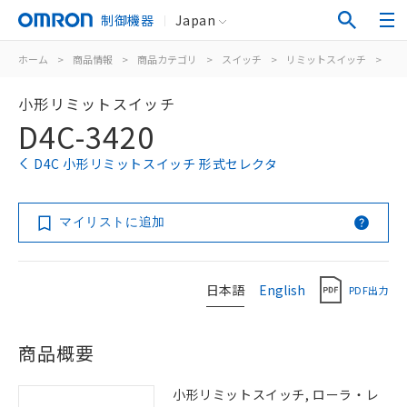
制御機器
Japan
ホーム
>
商品情報
>
商品カテゴリ
>
スイッチ
>
リミットスイッチ
>
汎
小形リミットスイッチ
D4C-3420
D4C 小形リミットスイッチ 形式セレクタ
マイリストに追加
日本語
English
PDF出力
商品概要
小形リミットスイッチ, ローラ・レ