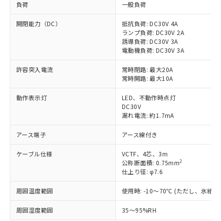
負荷
一般負荷
開閉能力（DC）
抵抗負荷: DC30V 4A
ランプ負荷: DC30V 2A
誘導負荷: DC30V 3A
電動機負荷: DC30V 3A
許容突入電流
常時閉路: 最大20A
常時開路: 最大10A
動作表示灯
LED、不動作時点灯
DC30V
漏れ電流: 約1.7mA
アース端子
アース線付き
ケーブル仕様
VCTF、4芯、3m
2
公称断面積: 0.75mm
仕上り径: φ7.6
周囲温度範囲
使用時: -10～70℃ (ただし、氷結
※1 対応状況
周囲湿度範囲
35～95%RH