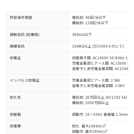
対応済み：EU RoHS指令（10物質）の
非含有に対応した製品が提供可能な商品で
す。
許容操作頻度
電気的: 30回/分以下
対応予定：EU RoHS指令（10物質）の非含
機械的: 120回/分以下
ご利用条件
有に対応した製品に切り替える予定のある
接触抵抗 (初期値)
300mΩ以下
商品です。
対応予定なし：EU RoHS指令（10物質）の
以下の条件をお読みいただき、同意のうえ
絶縁抵抗
100MΩ以上 (DC500Vメガにて)
非含有に非対応の商品で、対応品を出す予
ご利用ください。
定はありません。
耐電圧
同極端子間: AC1000V 50/60Hz 1mi
調査・確認中：EU RoHS指令（10物質）の
本サービスは、当社制御機器事業取扱
充電金属部とアース間: AC1500V 50/6
※1 中国RoHS○×表
非含有の対応状況を調査中または確認中の
各端子と非充電金属部間: AC1500V 50/
商品の当社在庫状況および標準価格
商品です。
(税抜)を提供させていただくもので
「○」：最大均質材料含有率が中国RoHSの
非該当品：ライセンス料など無形物で、有
インパルス耐電圧
充電金属部とアース間: 2.5kV
す。
基準値以下であることを示します。
害物質有無と関係のない商品です。
各端子と非充電金属部間: 2.5kV
当社制御機器事業取扱商品の中には、
「×」：最大均質材料含有率が中国RoHSの
仕入先様の事情により、非含有部品として
本サービスの対象外となる商品もある
基準値を超えていることを示します。
耐久性
電気的: 20万回以上 (AC125V 5A)
いたものが、含有品と判明した場合などや
当社は、これら貴社製品のうち、外国
ことをご了承ください。
機械的: 1000万回以上
「－」：未確認です。当社販売部門へお問
むを得ず変更することがあります。
為替および外国貿易法に定める商品
在庫状況および標準価格照会結果は、
い合わせください。
（以下｢規制貨物等」という）を輸出
記載している更新日時点での社内デー
耐振動
誤動作: 10～55Hz 複振幅 1.5mm
*EU RoHS指令（10物質）：
または国外への提供する場合は、日本
記
タに基づき作成されるものであり、閲
説明
鉛(Pb) 1000ppm以下、 水銀(Hg) 1000ppm以下、 カド
*中国RoHS10物質の基準値 (GB/T26572)：
国政府の輸出許可(または役務取引許
2
耐衝撃
号
覧された時点での実際の在庫および標
耐久: 最大1000m/s
ミウム(Cd) 100ppm以下、
Pb(鉛) :1000ppm、 Hg(水銀) : 1000ppm、 Cd(カドミウ
可)を取得するなどの必要な手続きを
六価クロム(Cr(Ⅵ)) 1000ppm以下、ポリ臭化ビフェニル
2
誤動作: 最大500m/s
ム) : 100ppm、
準価格とは異なる場合があることをご