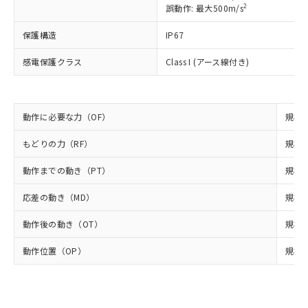
号
覧された時点での実際の在庫および標
ミウム(Cd) 100ppm以下、
Pb(鉛) :1000ppm、 Hg(水銀) : 1000ppm、 Cd(カドミウ
2
誤動作: 最大500m/s
可)を取得するなどの必要な手続きを
六価クロム(Cr(Ⅵ)) 1000ppm以下、ポリ臭化ビフェニル
ム) : 100ppm、
準価格とは異なる場合があることをご
類(PBB) 1000ppm以下、ポリ臭化ジフェニルエーテル類
Cr(Ⅵ)(六価クロム) : 1000ppm、 PBBs(ポリ臭化ビフェ
とります。
了承ください。
(PBDE) 1000ppm以下、フタル酸ビス(2-エチルヘキシ
保護構造
○
一定数以上の在庫あり
IP67
ニル類) : 1000ppm、 PBDEs(ポリ臭化ジフェニルエーテ
当社は規制貨物を破棄する場合は、完
ル) (DEHP)(別名：DOP) 1000ppm以下、フタル酸ブチ
正式な納期状況および標準価格はお客
ル類) : 1000ppm、
ルベンジル（BBP） 1000ppm以下、フタル酸ジブチル
全に破砕するなど、違法に輸出されな
DBP(フタル酸ジブチル) : 1000ppm、 DIBP(フタル酸ジ
様のお取引先、またはお客様担当のオ
感電保護クラス
Class I (アース線付き)
（DBP） 1000ppm以下、フタル酸ジイソブチル
イソブチル) : 1000ppm、 BBP(フタル酸ブチルベンジ
△
一定数には満たないが在庫あり
いよう必要な手段を講じます。
ムロン制御機器販売店・当社販売員に
(DIBP) 1000ppm以下
ル) : 1000ppm、
当社は貴社製品を、核兵器、ミサイ
但し、RoHS指令で産業用監視および制御機器に対する
DEHP(フタル酸ビス(2-エチルヘキシル)) : 1000ppm
ご相談ください。
適用除外項目は除く。
ル、化学兵器、生物兵器またはその他
－
在庫なし(最新の在庫状況につ
オムロン制御機器販売店や当社販売拠
フタル酸エステル類の４物質については閾値を超える意
武器並びにこれらの製造装置等に一切
いては、お客様のお取引先、ま
図的な使用がないことを確認しています。
動作に必要な力（OF）
規格値
点は「
販売ネットワーク
」をご確認
※2 環境保護使用期限
使用いたしません。
たはお客様担当のオムロン制御
ください。
当社は、貴社製品を第三者に販売する
もどりの力（RF）
規格値
機器販売店・当社販売員にご確
在庫状況および標準価格結果を当社の
※2 対応予定月
「ｅ」：有害物質（10物質）のすべてが基
場合は、上記1、2および3の内容を当
認ください)
事前の承諾なく第三者に漏洩または開
準値以下であることを示します。
動作までの動き（PT）
規格値
該第三者に通知します。また当社は、
示しないようお願いします。
部品在庫の切り替え状況などにより、予定
「10」：通常の使用状況下において有害物
販売先および販売に係わる関係者が違
マイパーツ機能（部品リスト作成サー
空
受注生産機種、また在庫状況の
応差の動き（MD）
規格値
月が前後することがあります。
質が外部に漏えいし、環境に深刻な影響を
法に輸出するおそれがある場合は、取
ビス）をご利用いただくには、I-Web
白
情報を公開していない機種
及ぼさない年数を意味します。
り引きをいたしません。
メンバーズにご登録されている必要が
動作後の動き（OT）
規格値
「－」：未確認です。当社販売部門へお問
あります。
い合わせください。
お客様が当ウェブサイト上で当社にご
動作位置（OP）
規格値
※3 非含有証明書ダウンロード
登録された部品リストについて、当社
および当社の共同利用者が、当社の製
下記の非含有証明書をダウンロードするこ
品・サービスに関するお客様との取
とができます。
合意する
キャンセル
引・商談に必要な範囲で利用すること