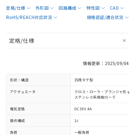
定格/仕様
外形図
回路構成
特性図
CAD
RoHS/REACH対応状況
規格認証/適合状況
定格/仕様
情報更新：2025/09/04
形状・構造
汎用タテ型
アクチュエータ
クロス・ローラ・プランジャ形 φ12×
ステンレス系焼結ローラ
電気定格
DC30V 4A
接点構成
1c
負荷
一般負荷