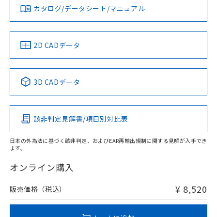
みください。
カタログ/データシート/マニュアル
対応済み
取りつけ穴加工図
ソフトウェアの使用条件
LR型式承認
DNV型式承認
BV型式承認
KR型式承
（イギリス
（ノルウェー
（フランス
（韓国
船舶規格）
船舶規格）
船舶規格）
船舶規格
中国 RoHS
注意事項・凡例
2D CADデータ
No
No
No
No
中国 RoHS表
※1 ※2
3D CADデータ
この製品の規格認証/適合状況ページへ
Pb
Hg
Cd
Cr(VI)
その他の認証はこちらのページからご検索ください
該非判定見解書/項目別対比表
X
O
O
O
日本の外為法に基づく該非判定、およびEAR再輸出規制に関する見解が入手でき
ます。
"対応済み"や非含有の記載がされた商品であっても、流通
在庫等で未対応品が混在する可能性があります。
オンライン購入
非含有品が必要な際は、弊社営業部門もしくは販売店へお
問い合わせください。
¥ 8,520
販売価格（税込）
この製品のRoHS/REACH対応状況ページへ