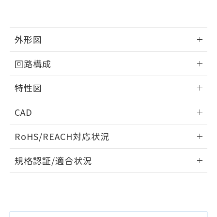
をご了承ください。
EU RoHS指令（10物質）の非含有証明書
※当社の共同利用者とは、
"個人情報
51物質の非含有証明書（当社基準）
の共同利用に関して"
の「1.共同利
※本証明書は発行日時点で非含有を証明す
外形図
用者の範囲」に記載されている法人を
るもので、過去に遡って非含有を証明する
指します。
ものではありません。
情報更新：2025/09/04
回路構成
また、RoHS指令のフタル酸エステル類４
物質の対応では、対応完了までの期間は出
情報更新：2025/09/04
特性図
荷製品に未対応品が混在することから備考
欄に対応日を記載しておりました。
情報更新：2025/09/04
既に当社にて対応品への在庫切替を完了
CAD
していることから、特段のことがない限
耐久曲線図
り、2022年1月12日より割愛しておりま
ログイン/会員登録いただくと、CADデータをダウンロー
RoHS/REACH対応状況
電気的:
す。
ドすることができます。
情報更新：2026/7/29
規格認証/適合状況
ログイン/会員登録
EU RoHS
注意事項・凡例
UL認証
CSA認証
CEマーキング
No
No
N/A
対応状況
対応予定月
※1
※2
ダウンロードデータをご利用いただく前に、以下を必ずお読