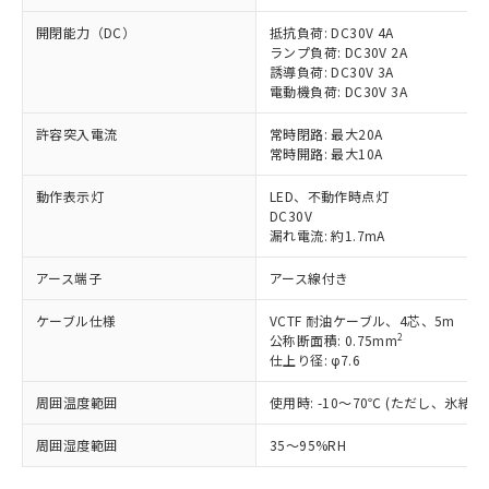
開閉能力（DC）
抵抗負荷: DC30V 4A
ランプ負荷: DC30V 2A
誘導負荷: DC30V 3A
電動機負荷: DC30V 3A
許容突入電流
常時閉路: 最大20A
常時開路: 最大10A
動作表示灯
LED、不動作時点灯
DC30V
漏れ電流: 約1.7mA
アース端子
アース線付き
ケーブル仕様
VCTF 耐油ケーブル、4芯、5m
2
公称断面積: 0.75mm
仕上り径: φ7.6
周囲温度範囲
使用時: -10～70℃ (ただし、氷結
周囲湿度範囲
35～95%RH