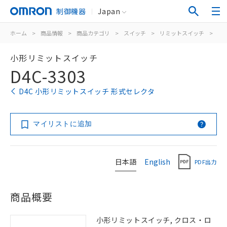
制御機器
Japan
ホーム
>
商品情報
>
商品カテゴリ
>
スイッチ
>
リミットスイッチ
>
汎
小形リミットスイッチ
D4C-3303
D4C 小形リミットスイッチ 形式セレクタ
マイリストに追加
日本語
English
PDF出力
商品概要
小形リミットスイッチ, クロス・ロ