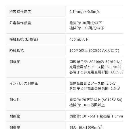
※1 対応状況
許容操作速度
0.1mm/s～0.5m/s
対応済み：EU RoHS指令（10物質）の
非含有に対応した製品が提供可能な商品で
許容操作頻度
電気的: 30回/分以下
す。
機械的: 120回/分以下
対応予定：EU RoHS指令（10物質）の非含
ご利用条件
有に対応した製品に切り替える予定のある
接触抵抗 (初期値)
400mΩ以下
商品です。
対応予定なし：EU RoHS指令（10物質）の
絶縁抵抗
100MΩ以上 (DC500Vメガにて)
以下の条件をお読みいただき、同意のうえ
非含有に非対応の商品で、対応品を出す予
ご利用ください。
定はありません。
耐電圧
同極端子間: AC1000V 50/60Hz 1mi
調査・確認中：EU RoHS指令（10物質）の
充電金属部とアース間: AC1500V 50/6
本サービスは、当社制御機器事業取扱
※1 中国RoHS○×表
各端子と非充電金属部間: AC1500V 50/
非含有の対応状況を調査中または確認中の
商品の当社在庫状況および標準価格
商品です。
(税抜)を提供させていただくもので
インパルス耐電圧
充電金属部とアース間: 2.5kV
「○」：最大均質材料含有率が中国RoHSの
非該当品：ライセンス料など無形物で、有
す。
各端子と非充電金属部間: 2.5kV
基準値以下であることを示します。
害物質有無と関係のない商品です。
当社制御機器事業取扱商品の中には、
「×」：最大均質材料含有率が中国RoHSの
仕入先様の事情により、非含有部品として
耐久性
本サービスの対象外となる商品もある
電気的: 20万回以上 (AC125V 5A)
基準値を超えていることを示します。
いたものが、含有品と判明した場合などや
当社は、これら貴社製品のうち、外国
機械的: 1000万回以上
ことをご了承ください。
「－」：未確認です。当社販売部門へお問
むを得ず変更することがあります。
為替および外国貿易法に定める商品
在庫状況および標準価格照会結果は、
い合わせください。
耐振動
（以下｢規制貨物等」という）を輸出
誤動作: 10～55Hz 複振幅 1.5mm
記載している更新日時点での社内デー
*EU RoHS指令（10物質）：
または国外への提供する場合は、日本
記
タに基づき作成されるものであり、閲
説明
鉛(Pb) 1000ppm以下、 水銀(Hg) 1000ppm以下、 カド
*中国RoHS10物質の基準値 (GB/T26572)：
2
耐衝撃
耐久: 最大1000m/s
国政府の輸出許可(または役務取引許