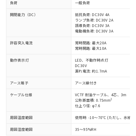
負荷
一般負荷
開閉能力（DC）
抵抗負荷: DC30V 4A
ランプ負荷: DC30V 2A
誘導負荷: DC30V 3A
電動機負荷: DC30V 3A
許容突入電流
常時閉路: 最大20A
常時開路: 最大10A
動作表示灯
LED、不動作時点灯
DC30V
漏れ電流: 約1.7mA
アース端子
アース線付き
ケーブル仕様
VCTF 耐油ケーブル、4芯、3m
2
公称断面積: 0.75mm
仕上り径: φ7.6
周囲温度範囲
使用時: -10～70℃ (ただし、氷結
周囲湿度範囲
35～95%RH
※1 対応状況