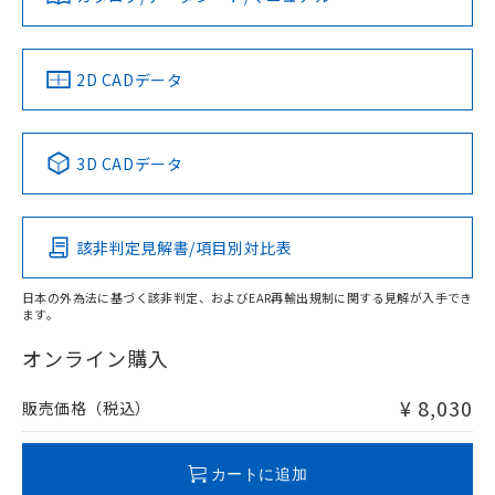
ソフトウェアの使用条件
LR型式承認
DNV型式承認
BV型式承認
KR型式承
（イギリス
（ノルウェー
（フランス
（韓国
船舶規格）
船舶規格）
船舶規格）
船舶規格
中国 RoHS
注意事項・凡例
2D CADデータ
No
No
No
No
中国 RoHS表
※1 ※2
3D CADデータ
この製品の規格認証/適合状況ページへ
Pb
Hg
Cd
Cr(VI)
その他の認証はこちらのページからご検索ください
該非判定見解書/項目別対比表
X
O
O
O
取りつけ穴加工図
日本の外為法に基づく該非判定、およびEAR再輸出規制に関する見解が入手でき
ます。
"対応済み"や非含有の記載がされた商品であっても、流通
在庫等で未対応品が混在する可能性があります。
オンライン購入
非含有品が必要な際は、弊社営業部門もしくは販売店へお
問い合わせください。
¥ 8,030
販売価格（税込）
この製品のRoHS/REACH対応状況ページへ
カートに追加