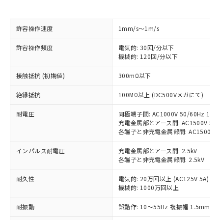
対応済み：EU RoHS指令（10物質）の
非含有に対応した製品が提供可能な商品で
許容操作速度
1mm/s～1m/s
す。
対応予定：EU RoHS指令（10物質）の非含
許容操作頻度
電気的: 30回/分以下
ご利用条件
機械的: 120回/分以下
有に対応した製品に切り替える予定のある
商品です。
接触抵抗 (初期値)
300mΩ以下
対応予定なし：EU RoHS指令（10物質）の
以下の条件をお読みいただき、同意のうえ
非含有に非対応の商品で、対応品を出す予
絶縁抵抗
100MΩ以上 (DC500Vメガにて)
ご利用ください。
定はありません。
調査・確認中：EU RoHS指令（10物質）の
本サービスは、当社制御機器事業取扱
耐電圧
同極端子間: AC1000V 50/60Hz 1mi
※1 中国RoHS○×表
非含有の対応状況を調査中または確認中の
充電金属部とアース間: AC1500V 50/6
商品の当社在庫状況および標準価格
商品です。
各端子と非充電金属部間: AC1500V 50/
(税抜)を提供させていただくもので
「○」：最大均質材料含有率が中国RoHSの
非該当品：ライセンス料など無形物で、有
す。
基準値以下であることを示します。
害物質有無と関係のない商品です。
インパルス耐電圧
充電金属部とアース間: 2.5kV
当社制御機器事業取扱商品の中には、
「×」：最大均質材料含有率が中国RoHSの
各端子と非充電金属部間: 2.5kV
仕入先様の事情により、非含有部品として
本サービスの対象外となる商品もある
基準値を超えていることを示します。
いたものが、含有品と判明した場合などや
当社は、これら貴社製品のうち、外国
ことをご了承ください。
耐久性
電気的: 20万回以上 (AC125V 5A)
「－」：未確認です。当社販売部門へお問
むを得ず変更することがあります。
為替および外国貿易法に定める商品
在庫状況および標準価格照会結果は、
機械的: 1000万回以上
い合わせください。
（以下｢規制貨物等」という）を輸出
記載している更新日時点での社内デー
*EU RoHS指令（10物質）：
または国外への提供する場合は、日本
記
タに基づき作成されるものであり、閲
説明
耐振動
誤動作: 10～55Hz 複振幅 1.5mm
鉛(Pb) 1000ppm以下、 水銀(Hg) 1000ppm以下、 カド
*中国RoHS10物質の基準値 (GB/T26572)：
国政府の輸出許可(または役務取引許
号
覧された時点での実際の在庫および標
ミウム(Cd) 100ppm以下、
Pb(鉛) :1000ppm、 Hg(水銀) : 1000ppm、 Cd(カドミウ