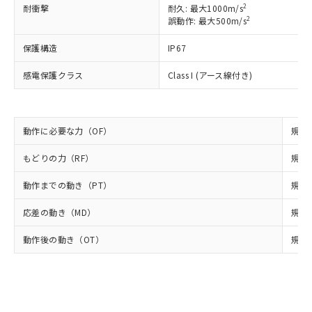
可)を取得するなどの必要な手続きを
六価クロム(Cr(Ⅵ)) 1000ppm以下、ポリ臭化ビフェニル
2
ム) : 100ppm、
耐衝撃
耐久: 最大1000m/s
準価格とは異なる場合があることをご
類(PBB) 1000ppm以下、ポリ臭化ジフェニルエーテル類
Cr(Ⅵ)(六価クロム) : 1000ppm、 PBBs(ポリ臭化ビフェ
とります。
2
誤動作: 最大500m/s
了承ください。
(PBDE) 1000ppm以下、フタル酸ビス(2-エチルヘキシ
○
一定数以上の在庫あり
ニル類) : 1000ppm、 PBDEs(ポリ臭化ジフェニルエーテ
当社は規制貨物を破棄する場合は、完
ル) (DEHP)(別名：DOP) 1000ppm以下、フタル酸ブチ
正式な納期状況および標準価格はお客
ル類) : 1000ppm、
ルベンジル（BBP） 1000ppm以下、フタル酸ジブチル
保護構造
IP67
全に破砕するなど、違法に輸出されな
DBP(フタル酸ジブチル) : 1000ppm、 DIBP(フタル酸ジ
様のお取引先、またはお客様担当のオ
（DBP） 1000ppm以下、フタル酸ジイソブチル
イソブチル) : 1000ppm、 BBP(フタル酸ブチルベンジ
△
一定数には満たないが在庫あり
いよう必要な手段を講じます。
ムロン制御機器販売店・当社販売員に
(DIBP) 1000ppm以下
ル) : 1000ppm、
感電保護クラス
Class I (アース線付き)
当社は貴社製品を、核兵器、ミサイ
但し、RoHS指令で産業用監視および制御機器に対する
DEHP(フタル酸ビス(2-エチルヘキシル)) : 1000ppm
ご相談ください。
適用除外項目は除く。
ル、化学兵器、生物兵器またはその他
－
在庫なし(最新の在庫状況につ
オムロン制御機器販売店や当社販売拠
フタル酸エステル類の４物質については閾値を超える意
武器並びにこれらの製造装置等に一切
いては、お客様のお取引先、ま
図的な使用がないことを確認しています。
点は「
販売ネットワーク
」をご確認
※2 環境保護使用期限
使用いたしません。
たはお客様担当のオムロン制御
ください。
動作に必要な力（OF）
規格値
当社は、貴社製品を第三者に販売する
機器販売店・当社販売員にご確
在庫状況および標準価格結果を当社の
※2 対応予定月
「ｅ」：有害物質（10物質）のすべてが基
場合は、上記1、2および3の内容を当
認ください)
事前の承諾なく第三者に漏洩または開
もどりの力（RF）
規格値
準値以下であることを示します。
該第三者に通知します。また当社は、
示しないようお願いします。
部品在庫の切り替え状況などにより、予定
「10」：通常の使用状況下において有害物
販売先および販売に係わる関係者が違
マイパーツ機能（部品リスト作成サー
動作までの動き（PT）
規格値
空
受注生産機種、また在庫状況の
月が前後することがあります。
質が外部に漏えいし、環境に深刻な影響を
法に輸出するおそれがある場合は、取
ビス）をご利用いただくには、I-Web
白
情報を公開していない機種
及ぼさない年数を意味します。
り引きをいたしません。
応差の動き（MD）
規格値
メンバーズにご登録されている必要が
「－」：未確認です。当社販売部門へお問
あります。
い合わせください。
動作後の動き（OT）
規格値
お客様が当ウェブサイト上で当社にご
※3 非含有証明書ダウンロード
登録された部品リストについて、当社
および当社の共同利用者が、当社の製
下記の非含有証明書をダウンロードするこ
品・サービスに関するお客様との取
とができます。
合意する
キャンセル
引・商談に必要な範囲で利用すること