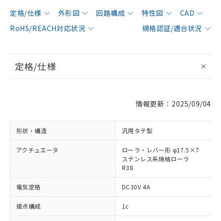
定格/仕様
外形図
回路構成
特性図
CAD
RoHS/REACH対応状況
規格認証/適合状況
定格/仕様
情報更新：2025/09/04
形状・構造
汎用タテ型
アクチュエータ
ローラ・レバー形 φ17.5×7
ステンレス系焼結ローラ
R38
電気定格
DC30V 4A
接点構成
1c