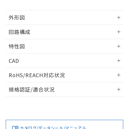
をご了承ください。
EU RoHS指令（10物質）の非含有証明書
※当社の共同利用者とは、
"個人情報
51物質の非含有証明書（当社基準）
の共同利用に関して"
の「1.共同利
外形図
※本証明書は発行日時点で非含有を証明す
用者の範囲」に記載されている法人を
るもので、過去に遡って非含有を証明する
指します。
情報更新：2025/09/04
ものではありません。
回路構成
また、RoHS指令のフタル酸エステル類４
情報更新：2025/09/04
物質の対応では、対応完了までの期間は出
特性図
荷製品に未対応品が混在することから備考
欄に対応日を記載しておりました。
情報更新：2025/09/04
CAD
既に当社にて対応品への在庫切替を完了
していることから、特段のことがない限
耐久曲線図
ログイン/会員登録いただくと、CADデータをダウンロー
り、2022年1月12日より割愛しておりま
RoHS/REACH対応状況
電気的:
ドすることができます。
す。
情報更新：2026/7/29
規格認証/適合状況
ログイン/会員登録
EU RoHS
注意事項・凡例
UL認証
CSA認証
CEマーキング
No
No
N/A
対応状況
対応予定月
※1
※2
ダウンロードデータをご利用いただく前に、以下を必ずお読
みください。
カタログ/データシート/マニュアル
対応済み