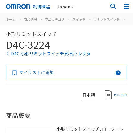
制御機器
Japan
ホーム
>
商品情報
>
商品カテゴリ
>
スイッチ
>
リミットスイッチ
>
汎
小形リミットスイッチ
D4C-3224
D4C 小形リミットスイッチ 形式セレクタ
マイリストに追加
日本語
PDF出力
商品概要
小形リミットスイッチ, ローラ・レ