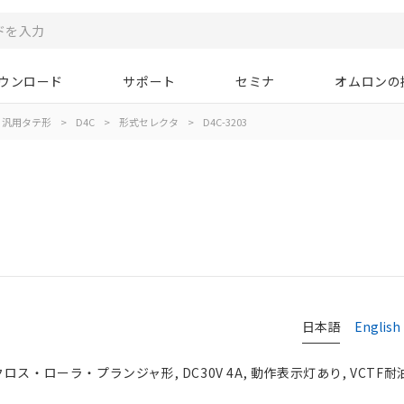
ウンロード
サポート
セミナ
オムロンの
汎用タテ形
>
D4C
>
形式セレクタ
>
D4C-3203
日本語
English
ス・ローラ・プランジャ形, DC30V 4A, 動作表示灯あり, VCTF耐