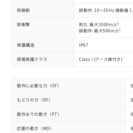
51物質の非含有証
※本証明書は発行
耐振動
誤動作: 10～55Hz 複振幅 1
また、RoHS指
混在することから
2
耐衝撃
耐久: 最大1000m/s
既に当社にて対応
2
誤動作: 最大500m/s
り割愛しておりま
保護構造
IP67
感電保護クラス
Class I (アース線付き)
動作に必要な力（OF）
もどりの力（RF）
動作までの動き（PT）
応差の動き（MD）