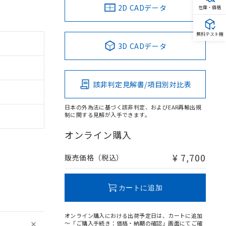
2D CADデータ
在庫・価格
無料テスト機
3D CADデータ
該非判定見解書/項目別対比表
日本の外為法に基づく該非判定、およびEAR再輸出規
制に関する見解が入手できます。
オンライン購入
¥ 7,700
販売価格（税込）
カートに追加
オンライン購入における出荷予定日は、カートに追加
～「ご購入手続き：価格・納期の確認」画面にてご確