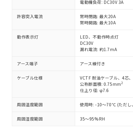
電動機負荷: DC30V 3A
許容突入電流
常時閉路: 最大20A
常時開路: 最大10A
動作表示灯
LED、不動作時点灯
DC30V
漏れ電流: 約1.7mA
アース端子
アース線付き
ケーブル仕様
VCTF 耐油ケーブル、4芯
2
公称断面積: 0.75mm
仕上り径: φ7.6
※1 対応状況
対応済み：EU
周囲温度範囲
使用時: -10～70℃ (た
対応予定：EU R
対応予定なし：EU
周囲湿度範囲
35～95%RH
調査・確認中：EU
ご利用条件
非該当品：ライセ