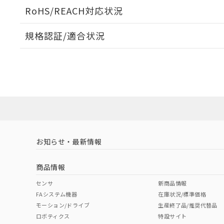
耐久曲線図
ログイン/会員登録いただくと、CADデータをダウンロ
RoHS/REACH対応状況
電気的:
規格認証/適合状況
EU RoHS
注意事項・凡例
UL認証
CSA認証
CEマーキング
ダウンロードデータをご利用いただく前に、以下を必ずお読
No
No
N/A
対応状況
対応予定月
※1
※2
ソフトウェアの使用条件
対応済み
LR型式承認
DNV型式承認
BV型式承認
KR
取りつけ穴加工図
（イギリス
（ノルウェー
（フランス
（
お知らせ・最新情報
中国 RoHS
注意事項・凡例
船舶規格）
船舶規格）
船舶規格）
船
商品情報
No
No
No
No
中国 RoHS表
※1 ※2
センサ
新商品情報
FAシステム機器
在庫状況/標準価格
Pb
Hg
Cd
Cr(V
モーション/ドライブ
生産終了品/推奨代替品
ロボティクス
特設サイト