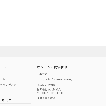
2026/7/29
ート
オムロンの提供価値
目指す姿
ポート
コンセプト「i-Automation!」
ジャパンデスク
オムロンの強み
お客様との共創拠点
AUTOMATION CENTER
DIBP
BBP
DEHP
環境保護
技術を磨く現場
・セミナ
状況ページへ
使用期限
検索ください