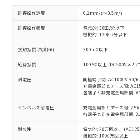
※1 中国RoHS
仕入先様の事情に
があります。
以下の条件をお読
許容操作速度
0.1mm/s～0.5m/s
「○」：最大均質
「×」：最大均質
本サービスは
当社は、これ
*EU RoHS指令（10物
「－」：未確認で
鉛(Pb) 1000ppm以下、
許容操作頻度
電気的: 30回/分以下
くものです。
う）を輸出ま
記
説明
六価クロム(Cr(Ⅵ)) 1
機械的: 120回/分以下
当社制御機器
などの必要な
フタル酸ビス(2-エチルヘ
号
*中国RoHS10物質の基準値 
ル（DBP） 1000ppm
在庫状況およ
当社は規制貨
Pb(鉛) :1000ppm、 Hg
但し、RoHS指令で産
のであり、閲
ます。
Cr(Ⅵ)(六価クロム) : 
接触抵抗 (初期値)
300mΩ以下
フタル酸エステル類の４
○
一定数以
DBP(フタル酸ジブチル) :
い。
当社は貴社製
DEHP(フタル酸ビス(2-エ
正式な納期状
置等に一切使
絶縁抵抗
100MΩ以上 (DC500Vメガ
当社販売員に
※2 対応予定月
△
一定数に
当社は、貴社
オムロン制御
また当社は、
※2 環境保護使
耐電圧
同極端子間: AC1000V 50/6
在庫状況およ
部品在庫の切り替
たしません。
－
在庫なし
充電金属部とアース間: AC1500
す。
「ｅ」：有害物質
機器販売
各端子と非充電金属部間: AC15
マイパーツ機
「10」：通常の
ている必要が
味します。
空
受注生産
お客様が当ウ
インパルス耐電圧
充電金属部とアース間: 2.5k
※3 非含有証明
「－」：未確認で
白
が、当社の製
各端子と非充電金属部間: 2.
さい。
下記の非含有証明
※当社の共同
耐久性
電気的: 20万回以上 (AC125V
いる法人を指
EU RoHS指令（
機械的: 1000万回以上