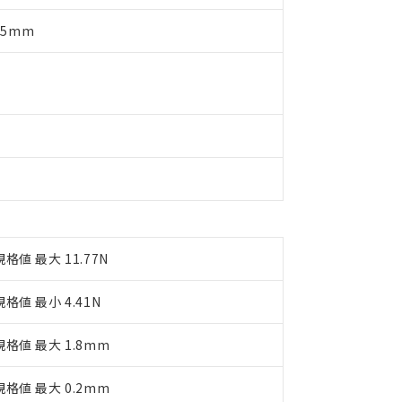
明書（当社基準）
日時点で非含有を証明するもので、過去に遡って非含有を証明するも
.5mm
令のフタル酸エステル類４物質の対応では、対応完了までの期間は出
備考欄に対応日を記載しておりました。
品への在庫切替を完了していることから、特段のことがない限り、20
す。
規格値 最大 11.77N
規格値 最小 4.41N
規格値 最大 1.8mm
規格値 最大 0.2mm