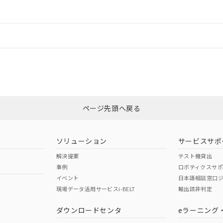
ードすることができます。
情報更新：
ログイン/会員登録
CCC認証
電波法
みください。
N/A
N/A
非含有証明書
※3
ページ先頭へ戻る
ダウンロードはこちら
型式承認
NK型式承認
ABS型式承認
韓国
（日本
（アメリカ
ソリューション
サービスサポ
舶規格）
船舶規格）
船舶規格）
解決提案
テスト機貸出
事例
ロボティクスサ
No
No
イベント
日本語相談窓口
現場データ活用サービスi-BELT
輸出該非判定
I)
PBBs
PBDEs
DBP
ダウンロードセンタ
eラーニング
この製品の規格認証/適合
その他の認証はこちらのページからご