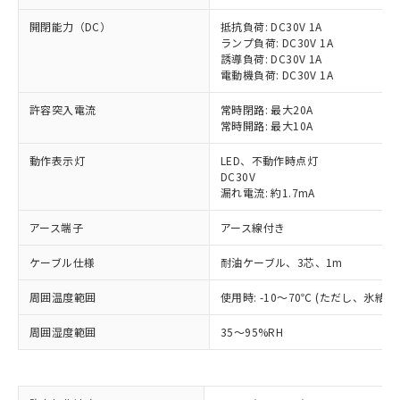
開閉能力（DC）
抵抗負荷: DC30V 1A
ランプ負荷: DC30V 1A
誘導負荷: DC30V 1A
電動機負荷: DC30V 1A
許容突入電流
常時閉路: 最大20A
常時開路: 最大10A
動作表示灯
LED、不動作時点灯
DC30V
漏れ電流: 約1.7mA
アース端子
アース線付き
ケーブル仕様
耐油ケーブル、3芯、1m
周囲温度範囲
使用時: -10～70℃ (ただし、氷結
周囲湿度範囲
35～95%RH
※1 対応状況