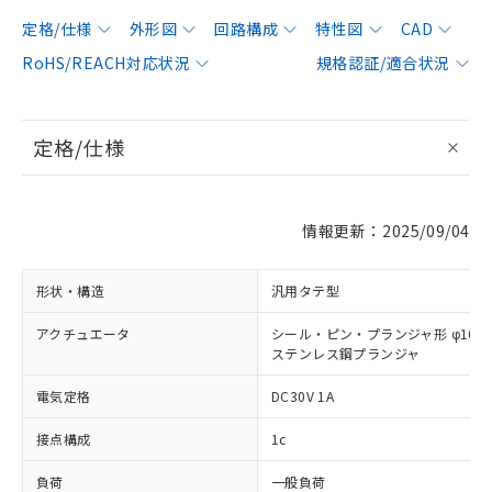
定格/仕様
外形図
回路構成
特性図
CAD
RoHS/REACH対応状況
規格認証/適合状況
定格/仕様
情報更新：2025/09/04
形状・構造
汎用タテ型
アクチュエータ
シール・ピン・プランジャ形 φ10
ステンレス鋼プランジャ
電気定格
DC30V 1A
接点構成
1c
負荷
一般負荷