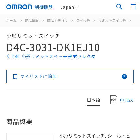
制御機器
Japan
ホーム
>
商品情報
>
商品カテゴリ
>
スイッチ
>
リミットスイッチ
>
汎
小形リミットスイッチ
D4C-3031-DK1EJ10
D4C 小形リミットスイッチ 形式セレクタ
マイリストに追加
日本語
PDF出力
商品概要
小形リミットスイッチ, シール・ピ