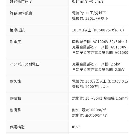
許容操作速度
0.1mm/s～0.5m/s
対応済み：EU RoHS指令（10物質）の
非含有に対応した製品が提供可能な商品で
許容操作頻度
電気的: 30回/分以下
す。
機械的: 120回/分以下
対応予定：EU RoHS指令（10物質）の非含
ご利用条件
有に対応した製品に切り替える予定のある
絶縁抵抗
100MΩ以上 (DC500Vメガにて)
商品です。
対応予定なし：EU RoHS指令（10物質）の
耐電圧
同極端子間: AC1000V 50/60Hz 1mi
以下の条件をお読みいただき、同意のうえ
非含有に非対応の商品で、対応品を出す予
充電金属部とアース間: AC1500V 50/6
ご利用ください。
定はありません。
各端子と非充電金属部間: AC1500V 50/
調査・確認中：EU RoHS指令（10物質）の
本サービスは、当社制御機器事業取扱
※1 中国RoHS○×表
インパルス耐電圧
充電金属部とアース間: 2.5kV
非含有の対応状況を調査中または確認中の
商品の当社在庫状況および標準価格
各端子と非充電金属部間: 2.5kV
商品です。
(税抜)を提供させていただくもので
「○」：最大均質材料含有率が中国RoHSの
非該当品：ライセンス料など無形物で、有
す。
耐久性
電気的: 100万回以上 (DC30V 0.1A)
基準値以下であることを示します。
害物質有無と関係のない商品です。
当社制御機器事業取扱商品の中には、
機械的: 1000万回以上
「×」：最大均質材料含有率が中国RoHSの
仕入先様の事情により、非含有部品として
本サービスの対象外となる商品もある
基準値を超えていることを示します。
いたものが、含有品と判明した場合などや
当社は、これら貴社製品のうち、外国
耐振動
誤動作: 10～55Hz 複振幅 1.5mm
ことをご了承ください。
「－」：未確認です。当社販売部門へお問
むを得ず変更することがあります。
為替および外国貿易法に定める商品
在庫状況および標準価格照会結果は、
い合わせください。
（以下｢規制貨物等」という）を輸出
2
耐衝撃
耐久: 最大1000m/s
記載している更新日時点での社内デー
2
*EU RoHS指令（10物質）：
誤動作: 最大500m/s
または国外への提供する場合は、日本
記
タに基づき作成されるものであり、閲
説明
鉛(Pb) 1000ppm以下、 水銀(Hg) 1000ppm以下、 カド
*中国RoHS10物質の基準値 (GB/T26572)：
国政府の輸出許可(または役務取引許
号
覧された時点での実際の在庫および標
ミウム(Cd) 100ppm以下、
Pb(鉛) :1000ppm、 Hg(水銀) : 1000ppm、 Cd(カドミウ
保護構造
IP67
可)を取得するなどの必要な手続きを
六価クロム(Cr(Ⅵ)) 1000ppm以下、ポリ臭化ビフェニル
ム) : 100ppm、
準価格とは異なる場合があることをご
類(PBB) 1000ppm以下、ポリ臭化ジフェニルエーテル類
Cr(Ⅵ)(六価クロム) : 1000ppm、 PBBs(ポリ臭化ビフェ