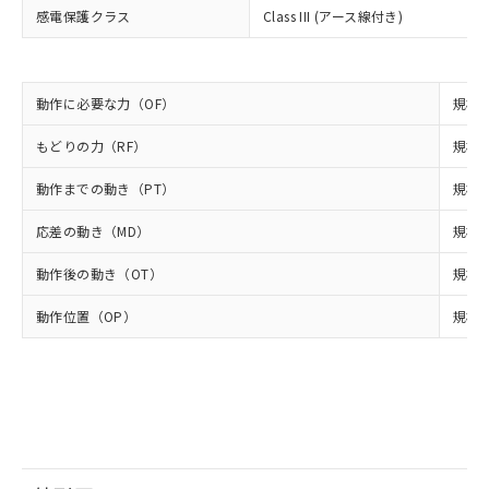
とります。
了承ください。
(PBDE) 1000ppm以下、フタル酸ビス(2-エチルヘキシ
○
一定数以上の在庫あり
ニル類) : 1000ppm、 PBDEs(ポリ臭化ジフェニルエーテ
感電保護クラス
Class III (アース線付き)
当社は規制貨物を破棄する場合は、完
ル) (DEHP)(別名：DOP) 1000ppm以下、フタル酸ブチ
正式な納期状況および標準価格はお客
ル類) : 1000ppm、
ルベンジル（BBP） 1000ppm以下、フタル酸ジブチル
全に破砕するなど、違法に輸出されな
DBP(フタル酸ジブチル) : 1000ppm、 DIBP(フタル酸ジ
様のお取引先、またはお客様担当のオ
（DBP） 1000ppm以下、フタル酸ジイソブチル
イソブチル) : 1000ppm、 BBP(フタル酸ブチルベンジ
△
一定数には満たないが在庫あり
いよう必要な手段を講じます。
ムロン制御機器販売店・当社販売員に
(DIBP) 1000ppm以下
ル) : 1000ppm、
当社は貴社製品を、核兵器、ミサイ
但し、RoHS指令で産業用監視および制御機器に対する
DEHP(フタル酸ビス(2-エチルヘキシル)) : 1000ppm
ご相談ください。
動作に必要な力（OF）
規格値
適用除外項目は除く。
ル、化学兵器、生物兵器またはその他
－
在庫なし(最新の在庫状況につ
オムロン制御機器販売店や当社販売拠
フタル酸エステル類の４物質については閾値を超える意
武器並びにこれらの製造装置等に一切
いては、お客様のお取引先、ま
図的な使用がないことを確認しています。
点は「
販売ネットワーク
」をご確認
もどりの力（RF）
規格値
※2 環境保護使用期限
使用いたしません。
たはお客様担当のオムロン制御
ください。
当社は、貴社製品を第三者に販売する
機器販売店・当社販売員にご確
動作までの動き（PT）
規格値
在庫状況および標準価格結果を当社の
※2 対応予定月
「ｅ」：有害物質（10物質）のすべてが基
場合は、上記1、2および3の内容を当
認ください)
事前の承諾なく第三者に漏洩または開
準値以下であることを示します。
該第三者に通知します。また当社は、
応差の動き（MD）
規格値
示しないようお願いします。
部品在庫の切り替え状況などにより、予定
「10」：通常の使用状況下において有害物
販売先および販売に係わる関係者が違
マイパーツ機能（部品リスト作成サー
空
受注生産機種、また在庫状況の
月が前後することがあります。
質が外部に漏えいし、環境に深刻な影響を
動作後の動き（OT）
規格値
法に輸出するおそれがある場合は、取
ビス）をご利用いただくには、I-Web
白
情報を公開していない機種
及ぼさない年数を意味します。
り引きをいたしません。
メンバーズにご登録されている必要が
動作位置（OP）
規格値
「－」：未確認です。当社販売部門へお問
あります。
い合わせください。
お客様が当ウェブサイト上で当社にご
※3 非含有証明書ダウンロード
登録された部品リストについて、当社
および当社の共同利用者が、当社の製
下記の非含有証明書をダウンロードするこ
品・サービスに関するお客様との取
とができます。
合意する
キャンセル
引・商談に必要な範囲で利用すること
をご了承ください。
EU RoHS指令（10物質）の非含有証明書