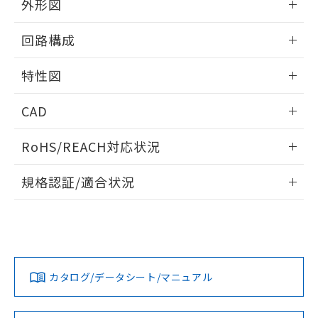
※当社の共同利用者とは、
"個人情報
外形図
51物質の非含有証明書（当社基準）
の共同利用に関して"
の「1.共同利
※本証明書は発行日時点で非含有を証明す
情報更新：2025/09/04
用者の範囲」に記載されている法人を
回路構成
るもので、過去に遡って非含有を証明する
指します。
ものではありません。
取りつけ穴加工図
情報更新：2025/09/04
また、RoHS指令のフタル酸エステル類４
特性図
物質の対応では、対応完了までの期間は出
荷製品に未対応品が混在することから備考
情報更新：2025/09/04
CAD
欄に対応日を記載しておりました。
既に当社にて対応品への在庫切替を完了
耐久曲線図
ログイン/会員登録いただくと、CADデータをダウンロー
RoHS/REACH対応状況
していることから、特段のことがない限
電気的:
ドすることができます。
り、2022年1月12日より割愛しておりま
情報更新：2026/7/29
す。
規格認証/適合状況
ログイン/会員登録
EU RoHS
注意事項・凡例
UL認証
CSA認証
CEマーキング
No
No
N/A
対応状況
対応予定月
※1
※2
ダウンロードデータをご利用いただく前に、以下を必ずお読
みください。
カタログ/データシート/マニュアル
対応済み
ソフトウェアの使用条件
LR型式承認
DNV型式承認
BV型式承認
KR型式承
コネクタピン配置図
（イギリス
（ノルウェー
（フランス
（韓国