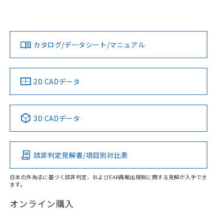
UL認証
CSA認証
CEマーキング
No
No
N/A
対応状況
対応予定月
※1
※2
ダウンロードデータをご利用いただく前に、以下を必ずお読
みください。
カタログ/データシート/マニュアル
対応済み
取りつけ穴加工図
ソフトウェアの使用条件
LR型式承認
DNV型式承認
BV型式承認
KR型式承
（イギリス
（ノルウェー
（フランス
（韓国
船舶規格）
船舶規格）
船舶規格）
船舶規格
中国 RoHS
注意事項・凡例
2D CADデータ
No
No
No
No
中国 RoHS表
※1 ※2
3D CADデータ
この製品の規格認証/適合状況ページへ
Pb
Hg
Cd
Cr(VI)
その他の認証はこちらのページからご検索ください
該非判定見解書/項目別対比表
X
O
O
O
日本の外為法に基づく該非判定、およびEAR再輸出規制に関する見解が入手でき
ます。
"対応済み"や非含有の記載がされた商品であっても、流通
在庫等で未対応品が混在する可能性があります。
オンライン購入
非含有品が必要な際は、弊社営業部門もしくは販売店へお