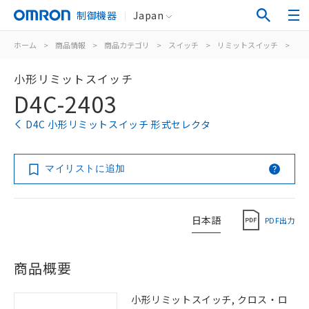
制御機器
Japan
ホーム
>
商品情報
>
商品カテゴリ
>
スイッチ
>
リミットスイッチ
>
汎
小形リミットスイッチ
D4C-2403
D4C 小形リミットスイッチ 形式セレクタ
マイリストに追加
日本語
PDF出力
商品概要
小形リミットスイッチ, クロス・ロ