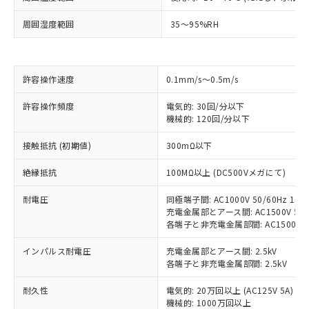
周囲湿度範囲
35～95%RH
※1 対応状況
対応済み：EU RoHS指令（10物質）の
非含有に対応した製品が提供可能な商品で
許容操作速度
0.1mm/s～0.5m/s
す。
対応予定：EU RoHS指令（10物質）の非含
許容操作頻度
電気的: 30回/分以下
ご利用条件
有に対応した製品に切り替える予定のある
機械的: 120回/分以下
商品です。
対応予定なし：EU RoHS指令（10物質）の
接触抵抗 (初期値)
300mΩ以下
以下の条件をお読みいただき、同意のうえ
非含有に非対応の商品で、対応品を出す予
ご利用ください。
定はありません。
絶縁抵抗
100MΩ以上 (DC500Vメガにて)
調査・確認中：EU RoHS指令（10物質）の
本サービスは、当社制御機器事業取扱
※1 中国RoHS○×表
耐電圧
同極端子間: AC1000V 50/60Hz 1mi
非含有の対応状況を調査中または確認中の
商品の当社在庫状況および標準価格
充電金属部とアース間: AC1500V 50/6
商品です。
(税抜)を提供させていただくもので
各端子と非充電金属部間: AC1500V 50/
「○」：最大均質材料含有率が中国RoHSの
非該当品：ライセンス料など無形物で、有
す。
基準値以下であることを示します。
害物質有無と関係のない商品です。
当社制御機器事業取扱商品の中には、
インパルス耐電圧
充電金属部とアース間: 2.5kV
「×」：最大均質材料含有率が中国RoHSの
仕入先様の事情により、非含有部品として
各端子と非充電金属部間: 2.5kV
本サービスの対象外となる商品もある
基準値を超えていることを示します。
いたものが、含有品と判明した場合などや
当社は、これら貴社製品のうち、外国
ことをご了承ください。
「－」：未確認です。当社販売部門へお問
むを得ず変更することがあります。
為替および外国貿易法に定める商品
耐久性
電気的: 20万回以上 (AC125V 5A)
在庫状況および標準価格照会結果は、
い合わせください。
機械的: 1000万回以上
（以下｢規制貨物等」という）を輸出
記載している更新日時点での社内デー