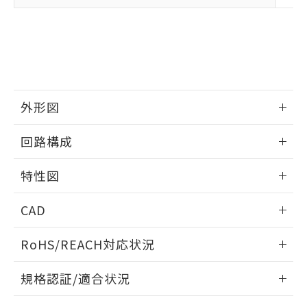
下記の非含有証明書をダウンロードするこ
品・サービスに関するお客様との取
とができます。
合意する
キャンセル
引・商談に必要な範囲で利用すること
をご了承ください。
EU RoHS指令（10物質）の非含有証明書
※当社の共同利用者とは、
"個人情報
51物質の非含有証明書（当社基準）
の共同利用に関して"
の「1.共同利
※本証明書は発行日時点で非含有を証明す
用者の範囲」に記載されている法人を
るもので、過去に遡って非含有を証明する
指します。
ものではありません。
外形図
また、RoHS指令のフタル酸エステル類４
情報更新：2025/09/04
物質の対応では、対応完了までの期間は出
回路構成
荷製品に未対応品が混在することから備考
欄に対応日を記載しておりました。
情報更新：2025/09/04
特性図
既に当社にて対応品への在庫切替を完了
していることから、特段のことがない限
情報更新：2025/09/04
り、2022年1月12日より割愛しておりま
CAD
す。
耐久曲線図
ログイン/会員登録いただくと、CADデータをダウンロー
RoHS/REACH対応状況
電気的:
ドすることができます。
情報更新：2026/7/29
規格認証/適合状況
ログイン/会員登録
EU RoHS
注意事項・凡例