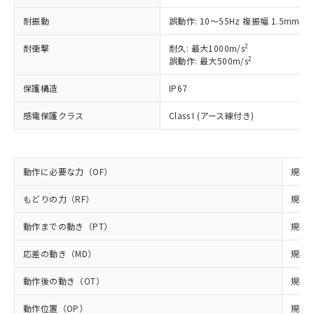
*EU RoHS指令（10物質）：
または国外への提供する場合は、日本
記
タに基づき作成されるものであり、閲
説明
鉛(Pb) 1000ppm以下、 水銀(Hg) 1000ppm以下、 カド
*中国RoHS10物質の基準値 (GB/T26572)：
耐振動
誤動作: 10～55Hz 複振幅 1.5mm
国政府の輸出許可(または役務取引許
号
覧された時点での実際の在庫および標
ミウム(Cd) 100ppm以下、
Pb(鉛) :1000ppm、 Hg(水銀) : 1000ppm、 Cd(カドミウ
可)を取得するなどの必要な手続きを
六価クロム(Cr(Ⅵ)) 1000ppm以下、ポリ臭化ビフェニル
ム) : 100ppm、
準価格とは異なる場合があることをご
2
耐衝撃
耐久: 最大1000m/s
類(PBB) 1000ppm以下、ポリ臭化ジフェニルエーテル類
Cr(Ⅵ)(六価クロム) : 1000ppm、 PBBs(ポリ臭化ビフェ
とります。
了承ください。
2
(PBDE) 1000ppm以下、フタル酸ビス(2-エチルヘキシ
誤動作: 最大500m/s
○
一定数以上の在庫あり
ニル類) : 1000ppm、 PBDEs(ポリ臭化ジフェニルエーテ
当社は規制貨物を破棄する場合は、完
ル) (DEHP)(別名：DOP) 1000ppm以下、フタル酸ブチ
正式な納期状況および標準価格はお客
ル類) : 1000ppm、
ルベンジル（BBP） 1000ppm以下、フタル酸ジブチル
全に破砕するなど、違法に輸出されな
DBP(フタル酸ジブチル) : 1000ppm、 DIBP(フタル酸ジ
様のお取引先、またはお客様担当のオ
保護構造
IP67
（DBP） 1000ppm以下、フタル酸ジイソブチル
イソブチル) : 1000ppm、 BBP(フタル酸ブチルベンジ
△
一定数には満たないが在庫あり
いよう必要な手段を講じます。
ムロン制御機器販売店・当社販売員に
(DIBP) 1000ppm以下
ル) : 1000ppm、
当社は貴社製品を、核兵器、ミサイ
但し、RoHS指令で産業用監視および制御機器に対する
DEHP(フタル酸ビス(2-エチルヘキシル)) : 1000ppm
感電保護クラス
Class I (アース線付き)
ご相談ください。
適用除外項目は除く。
ル、化学兵器、生物兵器またはその他
－
在庫なし(最新の在庫状況につ
オムロン制御機器販売店や当社販売拠
フタル酸エステル類の４物質については閾値を超える意
武器並びにこれらの製造装置等に一切
いては、お客様のお取引先、ま
図的な使用がないことを確認しています。
点は「
販売ネットワーク
」をご確認
※2 環境保護使用期限
使用いたしません。
たはお客様担当のオムロン制御
ください。
当社は、貴社製品を第三者に販売する
動作に必要な力（OF）
規格値
機器販売店・当社販売員にご確
在庫状況および標準価格結果を当社の
※2 対応予定月
「ｅ」：有害物質（10物質）のすべてが基
場合は、上記1、2および3の内容を当
認ください)
事前の承諾なく第三者に漏洩または開
準値以下であることを示します。
もどりの力（RF）
規格値
該第三者に通知します。また当社は、
示しないようお願いします。
部品在庫の切り替え状況などにより、予定
「10」：通常の使用状況下において有害物
販売先および販売に係わる関係者が違
マイパーツ機能（部品リスト作成サー
空
受注生産機種、また在庫状況の
動作までの動き（PT）
規格値
月が前後することがあります。
質が外部に漏えいし、環境に深刻な影響を
法に輸出するおそれがある場合は、取
ビス）をご利用いただくには、I-Web
白
情報を公開していない機種
及ぼさない年数を意味します。
り引きをいたしません。
メンバーズにご登録されている必要が
応差の動き（MD）
規格値
「－」：未確認です。当社販売部門へお問
あります。
い合わせください。
お客様が当ウェブサイト上で当社にご
動作後の動き（OT）
規格値
※3 非含有証明書ダウンロード
登録された部品リストについて、当社
および当社の共同利用者が、当社の製
動作位置（OP）
規格値