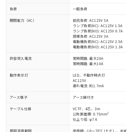
負荷
一般負荷
開閉能力（AC）
抵抗負荷: AC125V 5A
ランプ負荷(NC): AC125V 1.5A
ランプ負荷(NO): AC125V 0.7A
誘導負荷: AC125V 3A
電動機負荷(NC): AC125V 2.5A
電動機負荷(NO): AC125V 1.3A
許容突入電流
常時閉路: 最大20A
常時開路: 最大10A
動作表示灯
LED、不動作時点灯
AC125V
漏れ電流: 約1.7mA
アース端子
アース線付き
ケーブル仕様
VCTF、4芯、3m
2
公称断面積: 0.75mm
仕上り径: φ7.6
周囲温度範囲
使用時: -10～70℃ (ただし、氷結