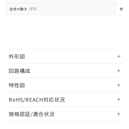
下記の非含有証明書をダウンロードするこ
品・サービスに関するお客様との取
とができます。
合意する
キャンセル
引・商談に必要な範囲で利用すること
全体の動き（TT）
参考値
をご了承ください。
EU RoHS指令（10物質）の非含有証明書
※当社の共同利用者とは、
"個人情報
51物質の非含有証明書（当社基準）
の共同利用に関して"
の「1.共同利
※本証明書は発行日時点で非含有を証明す
用者の範囲」に記載されている法人を
るもので、過去に遡って非含有を証明する
指します。
ものではありません。
また、RoHS指令のフタル酸エステル類４
物質の対応では、対応完了までの期間は出
外形図
荷製品に未対応品が混在することから備考
欄に対応日を記載しておりました。
情報更新：2025/09/04
回路構成
既に当社にて対応品への在庫切替を完了
していることから、特段のことがない限
情報更新：2025/09/04
特性図
り、2022年1月12日より割愛しておりま
す。
情報更新：2025/09/04
RoHS/REACH対応状況
耐久曲線図
情報更新：2026/7/29
規格認証/適合状況
電気的:
EU RoHS
注意事項・凡例
UL認証
CSA認証
CEマーキング