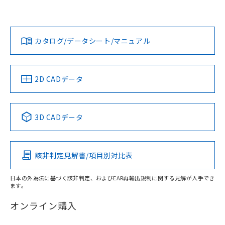
No
No
Yes
対応状況
対応予定月
※1
※2
カタログ/データシート/マニュアル
対応済み
LR型式承認
DNV型式承認
BV型式承認
KR型式承
（イギリス
（ノルウェー
（フランス
（韓国
船舶規格）
船舶規格）
船舶規格）
船舶規格
中国 RoHS
注意事項・凡例
2D CADデータ
No
No
No
No
中国 RoHS表
※1 ※2
3D CADデータ
この製品の規格認証/適合状況ページへ
Pb
Hg
Cd
Cr(VI)
その他の認証はこちらのページからご検索ください
該非判定見解書/項目別対比表
取りつけ穴加工図
X
O
O
O
日本の外為法に基づく該非判定、およびEAR再輸出規制に関する見解が入手でき
ます。
"対応済み"や非含有の記載がされた商品であっても、流通
在庫等で未対応品が混在する可能性があります。
オンライン購入
非含有品が必要な際は、弊社営業部門もしくは販売店へお
問い合わせください。