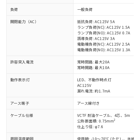
負荷
一般負荷
開閉能力（AC）
抵抗負荷: AC125V 5A
ランプ負荷(NC): AC125V 1.5A
ランプ負荷(NO): AC125V 0.7A
誘導負荷: AC125V 3A
電動機負荷(NC): AC125V 2.5A
電動機負荷(NO): AC125V 1.3A
許容突入電流
常時閉路: 最大20A
常時開路: 最大10A
動作表示灯
LED、不動作時点灯
AC125V
漏れ電流: 約1.7mA
アース端子
アース線付き
ケーブル仕様
VCTF 耐油ケーブル、4芯、5m
2
公称断面積: 0.75mm
仕上り径: φ7.6
周囲温度範囲
使用時: -10～70℃ (ただし、氷結