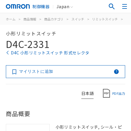
制御機器
Japan
ホーム
>
商品情報
>
商品カテゴリ
>
スイッチ
>
リミットスイッチ
>
汎
小形リミットスイッチ
D4C-2331
D4C 小形リミットスイッチ 形式セレクタ
マイリストに追加
日本語
PDF出力
商品概要
小形リミットスイッチ, シール・ピ