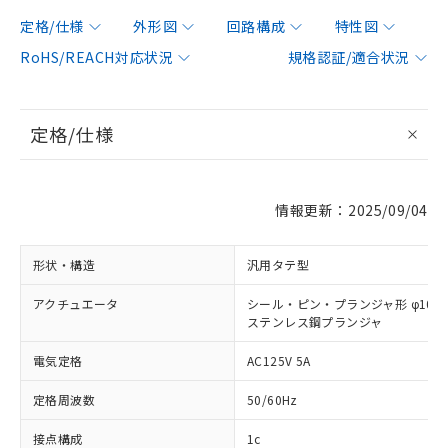
定格/仕様
外形図
回路構成
特性図
RoHS/REACH対応状況
規格認証/適合状況
定格/仕様
情報更新：2025/09/04
形状・構造
汎用タテ型
アクチュエータ
シール・ピン・プランジャ形 φ10
ステンレス鋼プランジャ
電気定格
AC125V 5A
定格周波数
50/60Hz
接点構成
1c