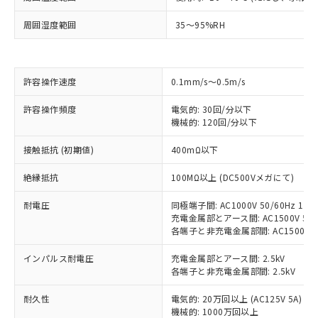
※1 対応状況
周囲湿度範囲
35～95%RH
対応済み：EU RoHS指令（10物質）の
非含有に対応した製品が提供可能な商品で
許容操作速度
0.1mm/s～0.5m/s
す。
対応予定：EU RoHS指令（10物質）の非含
ご利用条件
許容操作頻度
電気的: 30回/分以下
有に対応した製品に切り替える予定のある
機械的: 120回/分以下
商品です。
対応予定なし：EU RoHS指令（10物質）の
接触抵抗 (初期値)
400mΩ以下
以下の条件をお読みいただき、同意のうえ
非含有に非対応の商品で、対応品を出す予
ご利用ください。
定はありません。
絶縁抵抗
100MΩ以上 (DC500Vメガにて)
調査・確認中：EU RoHS指令（10物質）の
本サービスは、当社制御機器事業取扱
※1 中国RoHS○×表
非含有の対応状況を調査中または確認中の
耐電圧
同極端子間: AC1000V 50/60Hz 1mi
商品の当社在庫状況および標準価格
商品です。
充電金属部とアース間: AC1500V 50/6
(税抜)を提供させていただくもので
「○」：最大均質材料含有率が中国RoHSの
各端子と非充電金属部間: AC1500V 50/
非該当品：ライセンス料など無形物で、有
す。
基準値以下であることを示します。
害物質有無と関係のない商品です。
当社制御機器事業取扱商品の中には、
インパルス耐電圧
充電金属部とアース間: 2.5kV
「×」：最大均質材料含有率が中国RoHSの
仕入先様の事情により、非含有部品として
本サービスの対象外となる商品もある
各端子と非充電金属部間: 2.5kV
基準値を超えていることを示します。
いたものが、含有品と判明した場合などや
当社は、これら貴社製品のうち、外国
ことをご了承ください。
「－」：未確認です。当社販売部門へお問
むを得ず変更することがあります。
為替および外国貿易法に定める商品
在庫状況および標準価格照会結果は、
耐久性
電気的: 20万回以上 (AC125V 5A)
い合わせください。
（以下｢規制貨物等」という）を輸出
機械的: 1000万回以上
記載している更新日時点での社内デー