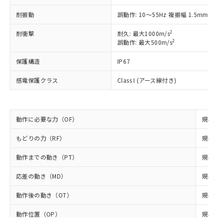
*EU RoHS指令（10物質）：
または国外への提供する場合は、日本
記
タに基づき作成されるものであり、閲
説明
鉛(Pb) 1000ppm以下、 水銀(Hg) 1000ppm以下、 カド
*中国RoHS10物質の基準値 (GB/T26572)：
国政府の輸出許可(または役務取引許
耐振動
誤動作: 10～55Hz 複振幅 1.5mm
号
覧された時点での実際の在庫および標
ミウム(Cd) 100ppm以下、
Pb(鉛) :1000ppm、 Hg(水銀) : 1000ppm、 Cd(カドミウ
可)を取得するなどの必要な手続きを
六価クロム(Cr(Ⅵ)) 1000ppm以下、ポリ臭化ビフェニル
ム) : 100ppm、
準価格とは異なる場合があることをご
類(PBB) 1000ppm以下、ポリ臭化ジフェニルエーテル類
2
耐衝撃
Cr(Ⅵ)(六価クロム) : 1000ppm、 PBBs(ポリ臭化ビフェ
耐久: 最大1000m/s
とります。
了承ください。
(PBDE) 1000ppm以下、フタル酸ビス(2-エチルヘキシ
○
一定数以上の在庫あり
ニル類) : 1000ppm、 PBDEs(ポリ臭化ジフェニルエーテ
2
誤動作: 最大500m/s
当社は規制貨物を破棄する場合は、完
ル) (DEHP)(別名：DOP) 1000ppm以下、フタル酸ブチ
正式な納期状況および標準価格はお客
ル類) : 1000ppm、
ルベンジル（BBP） 1000ppm以下、フタル酸ジブチル
全に破砕するなど、違法に輸出されな
DBP(フタル酸ジブチル) : 1000ppm、 DIBP(フタル酸ジ
様のお取引先、またはお客様担当のオ
保護構造
（DBP） 1000ppm以下、フタル酸ジイソブチル
IP67
イソブチル) : 1000ppm、 BBP(フタル酸ブチルベンジ
△
一定数には満たないが在庫あり
いよう必要な手段を講じます。
ムロン制御機器販売店・当社販売員に
(DIBP) 1000ppm以下
ル) : 1000ppm、
当社は貴社製品を、核兵器、ミサイ
但し、RoHS指令で産業用監視および制御機器に対する
DEHP(フタル酸ビス(2-エチルヘキシル)) : 1000ppm
ご相談ください。
感電保護クラス
Class I (アース線付き)
適用除外項目は除く。
ル、化学兵器、生物兵器またはその他
－
在庫なし(最新の在庫状況につ
オムロン制御機器販売店や当社販売拠
フタル酸エステル類の４物質については閾値を超える意
武器並びにこれらの製造装置等に一切
いては、お客様のお取引先、ま
図的な使用がないことを確認しています。
点は「
販売ネットワーク
」をご確認
※2 環境保護使用期限
使用いたしません。
たはお客様担当のオムロン制御
ください。
当社は、貴社製品を第三者に販売する
機器販売店・当社販売員にご確
動作に必要な力（OF）
在庫状況および標準価格結果を当社の
規格値
※2 対応予定月
「ｅ」：有害物質（10物質）のすべてが基
場合は、上記1、2および3の内容を当
認ください)
事前の承諾なく第三者に漏洩または開
準値以下であることを示します。
該第三者に通知します。また当社は、
もどりの力（RF）
規格値
示しないようお願いします。
部品在庫の切り替え状況などにより、予定
「10」：通常の使用状況下において有害物
販売先および販売に係わる関係者が違
マイパーツ機能（部品リスト作成サー
空
受注生産機種、また在庫状況の
月が前後することがあります。
質が外部に漏えいし、環境に深刻な影響を
動作までの動き（PT）
法に輸出するおそれがある場合は、取
規格値
ビス）をご利用いただくには、I-Web
白
情報を公開していない機種
及ぼさない年数を意味します。
り引きをいたしません。
メンバーズにご登録されている必要が
応差の動き（MD）
「－」：未確認です。当社販売部門へお問
規格値
あります。
い合わせください。
お客様が当ウェブサイト上で当社にご
動作後の動き（OT）
規格値
※3 非含有証明書ダウンロード
登録された部品リストについて、当社
および当社の共同利用者が、当社の製
動作位置（OP）
規格値