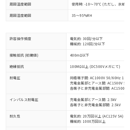
※1 対応状況
周囲温度範囲
使用時: -10～70℃ (ただし、氷結
対応済み：EU RoHS指令（10物質）の
周囲湿度範囲
35～95%RH
非含有に対応した製品が提供可能な商品で
す。
対応予定：EU RoHS指令（10物質）の非含
ご利用条件
許容操作頻度
電気的: 30回/分以下
有に対応した製品に切り替える予定のある
機械的: 120回/分以下
商品です。
対応予定なし：EU RoHS指令（10物質）の
接触抵抗 (初期値)
400mΩ以下
以下の条件をお読みいただき、同意のうえ
非含有に非対応の商品で、対応品を出す予
ご利用ください。
定はありません。
絶縁抵抗
100MΩ以上 (DC500Vメガにて)
調査・確認中：EU RoHS指令（10物質）の
本サービスは、当社制御機器事業取扱
※1 中国RoHS○×表
非含有の対応状況を調査中または確認中の
耐電圧
同極端子間: AC1000V 50/60Hz 1mi
商品の当社在庫状況および標準価格
商品です。
充電金属部とアース間: AC1500V 50/6
(税抜)を提供させていただくもので
「○」：最大均質材料含有率が中国RoHSの
非該当品：ライセンス料など無形物で、有
各端子と非充電金属部間: AC1500V 50/
す。
基準値以下であることを示します。
害物質有無と関係のない商品です。
当社制御機器事業取扱商品の中には、
「×」：最大均質材料含有率が中国RoHSの
インパルス耐電圧
充電金属部とアース間: 2.5kV
仕入先様の事情により、非含有部品として
本サービスの対象外となる商品もある
各端子と非充電金属部間: 2.5kV
基準値を超えていることを示します。
いたものが、含有品と判明した場合などや
当社は、これら貴社製品のうち、外国
ことをご了承ください。
「－」：未確認です。当社販売部門へお問
むを得ず変更することがあります。
為替および外国貿易法に定める商品
在庫状況および標準価格照会結果は、
耐久性
電気的: 20万回以上 (AC125V 5A)
い合わせください。
（以下｢規制貨物等」という）を輸出
記載している更新日時点での社内デー
機械的: 1000万回以上
*EU RoHS指令（10物質）：
または国外への提供する場合は、日本
記
タに基づき作成されるものであり、閲
説明
鉛(Pb) 1000ppm以下、 水銀(Hg) 1000ppm以下、 カド
*中国RoHS10物質の基準値 (GB/T26572)：