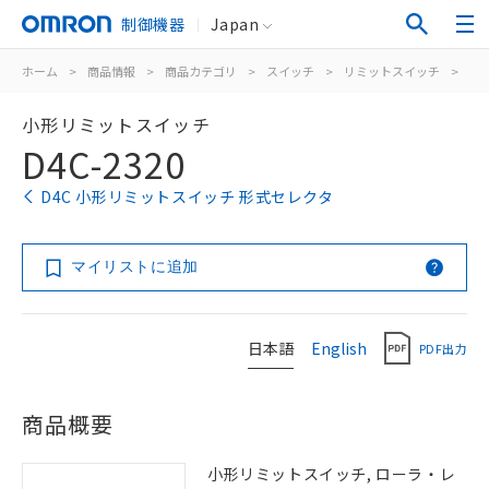
制御機器
Japan
ホーム
>
商品情報
>
商品カテゴリ
>
スイッチ
>
リミットスイッチ
>
汎
小形リミットスイッチ
D4C-2320
D4C 小形リミットスイッチ 形式セレクタ
マイリストに追加
日本語
English
PDF出力
商品概要
小形リミットスイッチ, ローラ・レ