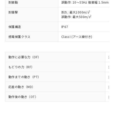
国政府の輸出許可(または役務取引許
耐振動
誤動作: 10～55Hz 複振幅 1.5mm
号
覧された時点での実際の在庫および標
ミウム(Cd) 100ppm以下、
Pb(鉛) :1000ppm、 Hg(水銀) : 1000ppm、 Cd(カドミウ
可)を取得するなどの必要な手続きを
六価クロム(Cr(Ⅵ)) 1000ppm以下、ポリ臭化ビフェニル
ム) : 100ppm、
準価格とは異なる場合があることをご
類(PBB) 1000ppm以下、ポリ臭化ジフェニルエーテル類
Cr(Ⅵ)(六価クロム) : 1000ppm、 PBBs(ポリ臭化ビフェ
とります。
2
耐衝撃
耐久: 最大1000m/s
了承ください。
(PBDE) 1000ppm以下、フタル酸ビス(2-エチルヘキシ
○
一定数以上の在庫あり
ニル類) : 1000ppm、 PBDEs(ポリ臭化ジフェニルエーテ
2
誤動作: 最大500m/s
当社は規制貨物を破棄する場合は、完
ル) (DEHP)(別名：DOP) 1000ppm以下、フタル酸ブチ
正式な納期状況および標準価格はお客
ル類) : 1000ppm、
ルベンジル（BBP） 1000ppm以下、フタル酸ジブチル
全に破砕するなど、違法に輸出されな
DBP(フタル酸ジブチル) : 1000ppm、 DIBP(フタル酸ジ
様のお取引先、またはお客様担当のオ
（DBP） 1000ppm以下、フタル酸ジイソブチル
イソブチル) : 1000ppm、 BBP(フタル酸ブチルベンジ
保護構造
IP67
△
一定数には満たないが在庫あり
いよう必要な手段を講じます。
ムロン制御機器販売店・当社販売員に
(DIBP) 1000ppm以下
ル) : 1000ppm、
当社は貴社製品を、核兵器、ミサイ
但し、RoHS指令で産業用監視および制御機器に対する
DEHP(フタル酸ビス(2-エチルヘキシル)) : 1000ppm
ご相談ください。
感電保護クラス
Class I (アース線付き)
適用除外項目は除く。
ル、化学兵器、生物兵器またはその他
－
在庫なし(最新の在庫状況につ
オムロン制御機器販売店や当社販売拠
フタル酸エステル類の４物質については閾値を超える意
武器並びにこれらの製造装置等に一切
いては、お客様のお取引先、ま
図的な使用がないことを確認しています。
点は「
販売ネットワーク
」をご確認
※2 環境保護使用期限
使用いたしません。
たはお客様担当のオムロン制御
ください。
当社は、貴社製品を第三者に販売する
機器販売店・当社販売員にご確
在庫状況および標準価格結果を当社の
動作に必要な力（OF）
規格
※2 対応予定月
「ｅ」：有害物質（10物質）のすべてが基
場合は、上記1、2および3の内容を当
認ください)
事前の承諾なく第三者に漏洩または開
準値以下であることを示します。
該第三者に通知します。また当社は、
示しないようお願いします。
もどりの力（RF）
規格
部品在庫の切り替え状況などにより、予定
「10」：通常の使用状況下において有害物
販売先および販売に係わる関係者が違
マイパーツ機能（部品リスト作成サー
空
受注生産機種、また在庫状況の
月が前後することがあります。
質が外部に漏えいし、環境に深刻な影響を
法に輸出するおそれがある場合は、取
動作までの動き（PT）
規格
ビス）をご利用いただくには、I-Web
白
情報を公開していない機種
及ぼさない年数を意味します。
り引きをいたしません。
メンバーズにご登録されている必要が
「－」：未確認です。当社販売部門へお問
応差の動き（MD）
規格
あります。
い合わせください。
お客様が当ウェブサイト上で当社にご
※3 非含有証明書ダウンロード
動作後の動き（OT）
規格
登録された部品リストについて、当社
および当社の共同利用者が、当社の製
下記の非含有証明書をダウンロードするこ
品・サービスに関するお客様との取
とができます。