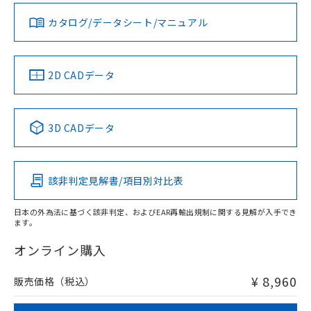
ダウンロードデータをご利用いただく前に、以下を必ずお読
みください。
カタログ/データシート/マニュアル
対応済み
ソフトウェアの使用条件
LR型式承認
DNV型式承認
BV型式承認
KR型式承
（イギリス
（ノルウェー
（フランス
（韓国
船舶規格）
船舶規格）
船舶規格）
船舶規格
中国 RoHS
注意事項・凡例
2D CADデータ
No
No
No
No
中国 RoHS表
※1 ※2
3D CADデータ
この製品の規格認証/適合状況ページへ
Pb
Hg
Cd
Cr(VI)
その他の認証はこちらのページからご検索ください
該非判定見解書/項目別対比表
X
O
O
O
取りつけ穴加工図
日本の外為法に基づく該非判定、およびEAR再輸出規制に関する見解が入手でき
ます。
"対応済み"や非含有の記載がされた商品であっても、流通
在庫等で未対応品が混在する可能性があります。
オンライン購入
非含有品が必要な際は、弊社営業部門もしくは販売店へお
問い合わせください。
¥ 8,960
販売価格（税込）