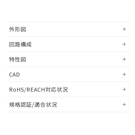
合意する
キャンセル
引・商談に必要な範囲で利用すること
をご了承ください。
EU RoHS指令（10物質）の非含有証明書
※当社の共同利用者とは、
"個人情報
51物質の非含有証明書（当社基準）
の共同利用に関して"
の「1.共同利
※本証明書は発行日時点で非含有を証明す
用者の範囲」に記載されている法人を
外形図
るもので、過去に遡って非含有を証明する
指します。
ものではありません。
情報更新：2025/09/04
回路構成
また、RoHS指令のフタル酸エステル類４
物質の対応では、対応完了までの期間は出
情報更新：2025/09/04
荷製品に未対応品が混在することから備考
特性図
欄に対応日を記載しておりました。
既に当社にて対応品への在庫切替を完了
情報更新：2025/09/04
CAD
していることから、特段のことがない限
り、2022年1月12日より割愛しておりま
耐久曲線図
ログイン/会員登録いただくと、CADデータをダウンロー
す。
RoHS/REACH対応状況
電気的:
ドすることができます。
情報更新：2026/7/29
規格認証/適合状況
ログイン/会員登録
EU RoHS
注意事項・凡例
UL認証
CSA認証
CEマーキング
No
No
Yes
対応状況
対応予定月
※1
※2