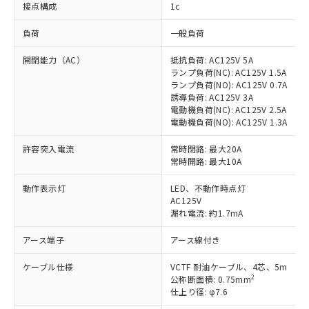
接点構成
1c
負荷
一般負荷
開閉能力（AC）
抵抗負荷: AC125V 5A
ランプ負荷(NC): AC125V 1.5A
ランプ負荷(NO): AC125V 0.7A
誘導負荷: AC125V 3A
電動機負荷(NC): AC125V 2.5A
電動機負荷(NO): AC125V 1.3A
許容突入電流
常時閉路: 最大20A
常時開路: 最大10A
動作表示灯
LED、不動作時点灯
AC125V
漏れ電流: 約1.7mA
アース端子
アース線付き
ケーブル仕様
VCTF 耐油ケーブル、4芯、5m
2
公称断面積: 0.75mm
仕上り径: φ7.6