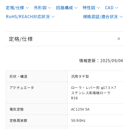
定格/仕様
外形図
回路構成
特性図
CAD
RoHS/REACH対応状況
規格認証/適合状況
定格/仕様
情報更新：2025/09/04
形状・構造
汎用タテ型
アクチュエータ
ローラ・レバー形 φ17.5×7
ステンレス系焼結ローラ
R38
電気定格
AC125V 5A
定格周波数
50/60Hz