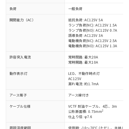
負荷
一般負荷
開閉能力（AC）
抵抗負荷: AC125V 5A
ランプ負荷(NC): AC125V 1.5A
ランプ負荷(NO): AC125V 0.7A
誘導負荷: AC125V 3A
電動機負荷(NC): AC125V 2.5A
電動機負荷(NO): AC125V 1.3A
許容突入電流
常時閉路: 最大20A
常時開路: 最大10A
動作表示灯
LED、不動作時点灯
AC125V
漏れ電流: 約1.7mA
アース端子
アース線付き
ケーブル仕様
VCTF 耐油ケーブル、4芯、3m
2
公称断面積: 0.75mm
仕上り径: φ7.6
周囲温度範囲
使用時: -10～70℃ (ただし、氷結し