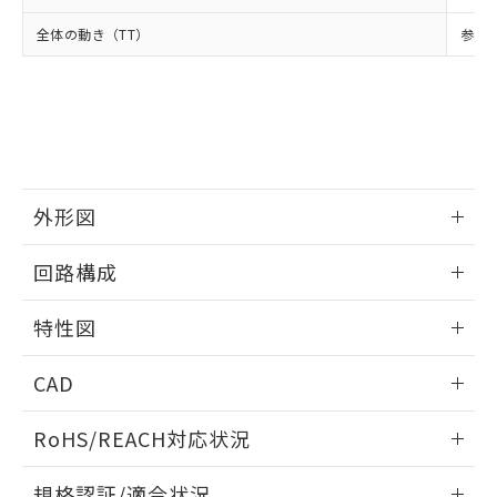
および当社の共同利用者が、当社の製
下記の非含有証明書をダウンロードするこ
全体の動き（TT）
参考値
品・サービスに関するお客様との取
とができます。
合意する
キャンセル
引・商談に必要な範囲で利用すること
をご了承ください。
EU RoHS指令（10物質）の非含有証明書
※当社の共同利用者とは、
"個人情報
51物質の非含有証明書（当社基準）
の共同利用に関して"
の「1.共同利
※本証明書は発行日時点で非含有を証明す
用者の範囲」に記載されている法人を
るもので、過去に遡って非含有を証明する
指します。
ものではありません。
外形図
また、RoHS指令のフタル酸エステル類４
物質の対応では、対応完了までの期間は出
情報更新：2025/09/04
荷製品に未対応品が混在することから備考
回路構成
欄に対応日を記載しておりました。
既に当社にて対応品への在庫切替を完了
情報更新：2025/09/04
特性図
していることから、特段のことがない限
り、2022年1月12日より割愛しておりま
情報更新：2025/09/04
す。
CAD
耐久曲線図
ログイン/会員登録いただくと、CADデータをダウンロー
RoHS/REACH対応状況
電気的:
ドすることができます。
情報更新：2026/7/29
規格認証/適合状況