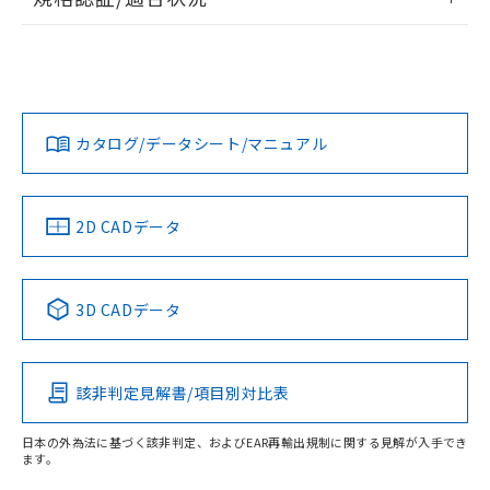
ログイン/会員登録
EU RoHS
注意事項・凡例
UL認証
CSA認証
CEマーキング
No
No
Yes
対応状況
対応予定月
※1
※2
ダウンロードデータをご利用いただく前に、以下を必ずお読
みください。
カタログ/データシート/マニュアル
対応済み
ソフトウェアの使用条件
LR型式承認
DNV型式承認
BV型式承認
KR型式承
（イギリス
（ノルウェー
（フランス
（韓国
船舶規格）
船舶規格）
船舶規格）
船舶規格
中国 RoHS
注意事項・凡例
2D CADデータ
No
No
No
No
中国 RoHS表
※1 ※2
3D CADデータ
取りつけ穴加工図
この製品の規格認証/適合状況ページへ
Pb
Hg
Cd
Cr(VI)
その他の認証はこちらのページからご検索ください
該非判定見解書/項目別対比表
X
O
O
O
日本の外為法に基づく該非判定、およびEAR再輸出規制に関する見解が入手でき
ます。
"対応済み"や非含有の記載がされた商品であっても、流通