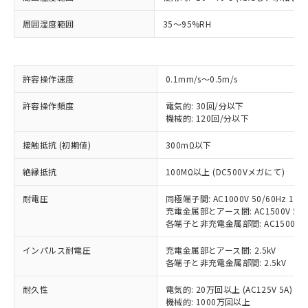
周囲湿度範囲
35～95%RH
※1 対応状況
対応済み：EU RoHS指令（10物質）の
許容操作速度
0.1mm/s～0.5m/s
非含有に対応した製品が提供可能な商品で
す。
許容操作頻度
電気的: 30回/分以下
対応予定：EU RoHS指令（10物質）の非含
機械的: 120回/分以下
ご利用条件
有に対応した製品に切り替える予定のある
商品です。
接触抵抗 (初期値)
300mΩ以下
対応予定なし：EU RoHS指令（10物質）の
以下の条件をお読みいただき、同意のうえ
非含有に非対応の商品で、対応品を出す予
絶縁抵抗
100MΩ以上 (DC500Vメガにて)
ご利用ください。
定はありません。
調査・確認中：EU RoHS指令（10物質）の
耐電圧
同極端子間: AC1000V 50/60Hz 1mi
本サービスは、当社制御機器事業取扱
※1 中国RoHS○×表
充電金属部とアース間: AC1500V 50/6
非含有の対応状況を調査中または確認中の
商品の当社在庫状況および標準価格
各端子と非充電金属部間: AC1500V 50/
商品です。
(税抜)を提供させていただくもので
「○」：最大均質材料含有率が中国RoHSの
非該当品：ライセンス料など無形物で、有
す。
インパルス耐電圧
充電金属部とアース間: 2.5kV
基準値以下であることを示します。
害物質有無と関係のない商品です。
当社制御機器事業取扱商品の中には、
各端子と非充電金属部間: 2.5kV
「×」：最大均質材料含有率が中国RoHSの
仕入先様の事情により、非含有部品として
本サービスの対象外となる商品もある
基準値を超えていることを示します。
いたものが、含有品と判明した場合などや
当社は、これら貴社製品のうち、外国
耐久性
電気的: 20万回以上 (AC125V 5A)
ことをご了承ください。
「－」：未確認です。当社販売部門へお問
むを得ず変更することがあります。
為替および外国貿易法に定める商品
機械的: 1000万回以上
在庫状況および標準価格照会結果は、