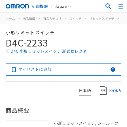
制御機器
Japan
ホーム
>
商品情報
>
商品カテゴリ
>
スイッチ
>
リミットスイッチ
>
汎
小形リミットスイッチ
D4C-2233
D4C 小形リミットスイッチ 形式セレクタ
マイリストに追加
日本語
PDF出力
商品概要
小形リミットスイッチ, シール・ク