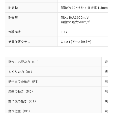
い合わせください。
（以下｢規制貨物等」という）を輸出
記載している更新日時点での社内デー
耐振動
誤動作: 10～55Hz 複振幅 1.5mm
*EU RoHS指令（10物質）：
または国外への提供する場合は、日本
記
タに基づき作成されるものであり、閲
説明
鉛(Pb) 1000ppm以下、 水銀(Hg) 1000ppm以下、 カド
*中国RoHS10物質の基準値 (GB/T26572)：
国政府の輸出許可(または役務取引許
号
覧された時点での実際の在庫および標
ミウム(Cd) 100ppm以下、
Pb(鉛) :1000ppm、 Hg(水銀) : 1000ppm、 Cd(カドミウ
2
耐衝撃
耐久: 最大1000m/s
可)を取得するなどの必要な手続きを
六価クロム(Cr(Ⅵ)) 1000ppm以下、ポリ臭化ビフェニル
ム) : 100ppm、
準価格とは異なる場合があることをご
2
誤動作: 最大500m/s
類(PBB) 1000ppm以下、ポリ臭化ジフェニルエーテル類
Cr(Ⅵ)(六価クロム) : 1000ppm、 PBBs(ポリ臭化ビフェ
とります。
了承ください。
(PBDE) 1000ppm以下、フタル酸ビス(2-エチルヘキシ
○
一定数以上の在庫あり
ニル類) : 1000ppm、 PBDEs(ポリ臭化ジフェニルエーテ
当社は規制貨物を破棄する場合は、完
ル) (DEHP)(別名：DOP) 1000ppm以下、フタル酸ブチ
正式な納期状況および標準価格はお客
ル類) : 1000ppm、
保護構造
IP67
ルベンジル（BBP） 1000ppm以下、フタル酸ジブチル
全に破砕するなど、違法に輸出されな
DBP(フタル酸ジブチル) : 1000ppm、 DIBP(フタル酸ジ
様のお取引先、またはお客様担当のオ
（DBP） 1000ppm以下、フタル酸ジイソブチル
イソブチル) : 1000ppm、 BBP(フタル酸ブチルベンジ
△
一定数には満たないが在庫あり
いよう必要な手段を講じます。
感電保護クラス
ムロン制御機器販売店・当社販売員に
Class I (アース線付き)
(DIBP) 1000ppm以下
ル) : 1000ppm、
当社は貴社製品を、核兵器、ミサイ
但し、RoHS指令で産業用監視および制御機器に対する
DEHP(フタル酸ビス(2-エチルヘキシル)) : 1000ppm
ご相談ください。
適用除外項目は除く。
ル、化学兵器、生物兵器またはその他
－
在庫なし(最新の在庫状況につ
オムロン制御機器販売店や当社販売拠
フタル酸エステル類の４物質については閾値を超える意
武器並びにこれらの製造装置等に一切
いては、お客様のお取引先、ま
図的な使用がないことを確認しています。
点は「
販売ネットワーク
」をご確認
※2 環境保護使用期限
使用いたしません。
動作に必要な力（OF）
規格値
たはお客様担当のオムロン制御
ください。
当社は、貴社製品を第三者に販売する
機器販売店・当社販売員にご確
在庫状況および標準価格結果を当社の
※2 対応予定月
「ｅ」：有害物質（10物質）のすべてが基
もどりの力（RF）
規格値
場合は、上記1、2および3の内容を当
認ください)
事前の承諾なく第三者に漏洩または開
準値以下であることを示します。
該第三者に通知します。また当社は、
示しないようお願いします。
動作までの動き（PT）
規格値
部品在庫の切り替え状況などにより、予定
「10」：通常の使用状況下において有害物
販売先および販売に係わる関係者が違
マイパーツ機能（部品リスト作成サー
空
受注生産機種、また在庫状況の
月が前後することがあります。
質が外部に漏えいし、環境に深刻な影響を
法に輸出するおそれがある場合は、取
ビス）をご利用いただくには、I-Web
白
情報を公開していない機種
応差の動き（MD）
規格値
及ぼさない年数を意味します。
り引きをいたしません。
メンバーズにご登録されている必要が
「－」：未確認です。当社販売部門へお問
あります。
動作後の動き（OT）
規格値
い合わせください。
お客様が当ウェブサイト上で当社にご
※3 非含有証明書ダウンロード
登録された部品リストについて、当社
動作位置（OP）
規格値