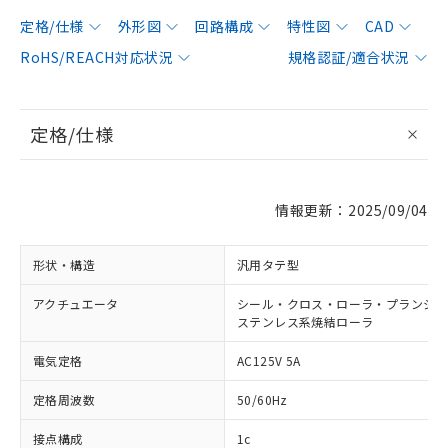
定格/仕様
外形図
回路構成
特性図
CAD
RoHS/REACH対応状況
規格認証/適合状況
定格/仕様
情報更新：2025/09/04
形状・構造
汎用タテ型
アクチュエータ
シール・クロス・ローラ・プランジャ形 
ステンレス系焼結ローラ
電気定格
AC125V 5A
定格周波数
50/60Hz
接点構成
1c